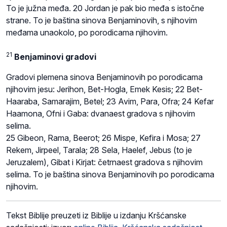
To je južna međa. 20 Jordan je pak bio međa s istočne
strane. To je baština sinova Benjaminovih, s njihovim
međama unaokolo, po porodicama njihovim.
21
Benjaminovi gradovi
Gradovi plemena sinova Benjaminovih po porodicama
njihovim jesu: Jerihon, Bet-Hogla, Emek Kesis; 22 Bet-
Haaraba, Samarajim, Betel; 23 Avim, Para, Ofra; 24 Kefar
Haamona, Ofni i Gaba: dvanaest gradova s njihovim
selima.
25 Gibeon, Rama, Beerot; 26 Mispe, Kefira i Mosa; 27
Rekem, Jirpeel, Tarala; 28 Sela, Haelef, Jebus (to je
Jeruzalem), Gibat i Kirjat: četrnaest gradova s njihovim
selima. To je baština sinova Benjaminovih po porodicama
njihovim.
Tekst Biblije preuzeti iz Biblije u izdanju Kršćanske