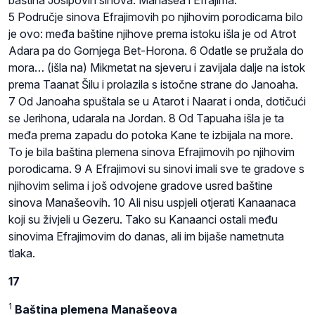
5 Područje sinova Efrajimovih po njihovim porodicama bilo
je ovo: međa baštine njihove prema istoku išla je od Atrot
Adara pa do Gornjega Bet-Horona. 6 Odatle se pružala do
mora… (išla na) Mikmetat na sjeveru i zavijala dalje na istok
prema Taanat Šilu i prolazila s istočne strane do Janoaha.
7 Od Janoaha spuštala se u Atarot i Naarat i onda, dotičući
se Jerihona, udarala na Jordan. 8 Od Tapuaha išla je ta
međa prema zapadu do potoka Kane te izbijala na more.
To je bila baština plemena sinova Efrajimovih po njihovim
porodicama. 9 A Efrajimovi su sinovi imali sve te gradove s
njihovim selima i još odvojene gradove usred baštine
sinova Manašeovih. 10 Ali nisu uspjeli otjerati Kanaanaca
koji su živjeli u Gezeru. Tako su Kanaanci ostali među
sinovima Efrajimovim do danas, ali im bijaše nametnuta
tlaka.
17
1
Baština plemena Manašeova