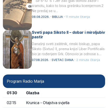
Sir 6-10 6 1 Jer zao glas donosi zazor i
sramotu, kako to biva grešniku licemjernom.2
Ne predaj se u…
08.08.2026. · BIBLIJA ·
11 minute čitanja
Sveti papa Siksto II – dobar i miroljubiv
pastir
Današnji sveti zaštitnik, rimski biskup, papa
Siksto (Sixtus) II, prema knjizi Liber Pontificalis
bio je rođenjem Grk. Obnovio je odnose s
afričkim…
07.08.2026. · SVETAC DANA ·
2 minute čitanja
Program Radio Marija
01:30
Glazba
02:15
Krunica - Otajstva svjetla