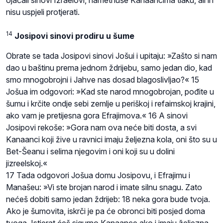
nisu uspjeli protjerati.
14
Josipovi sinovi prodiru u šume
Obrate se tada Josipovi sinovi Jošui i upitaju: »Zašto si nam
dao u baštinu prema jednom ždrijebu, samo jedan dio, kad
smo mnogobrojni i Jahve nas dosad blagoslivljao?« 15
Jošua im odgovori: »Kad ste narod mnogobrojan, pođite u
šumu i krčite ondje sebi zemlje u periškoj i refaimskoj krajini,
ako vam je pretijesna gora Efrajimova.« 16 A sinovi
Josipovi rekoše: »Gora nam ova neće biti dosta, a svi
Kanaanci koji žive u ravnici imaju željezna kola, oni što su u
Bet-Šeanu i selima njegovim i oni koji su u dolini
jizreelskoj.«
17 Tada odgovori Jošua domu Josipovu, i Efrajimu i
Manašeu: »Vi ste brojan narod i imate silnu snagu. Zato
nećeš dobiti samo jedan ždrijeb: 18 neka gora bude tvoja.
Ako je šumovita, iskrči je pa će obronci biti posjed doma
tvoga. Istjerat ćeš sigurno Kanaance ako i imaju željezna