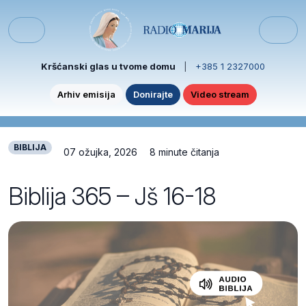
Skip to content
Skip to footer
Menu
Kršćanski glas u tvome domu
|
+385 1 2327000
Arhiv emisija
Donirajte
Video stream
BIBLIJA
07 ožujka, 2026
8 minute čitanja
Biblija 365 – Jš 16-18