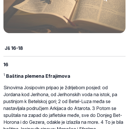
Jš 16-18
16
1
Baština plemena Efrajimova
Sinovima Josipovim pripao je ždrijebom posjed: od
Jordana kod Jerihona, od Jerihonskih voda na istok, pa
pustinjom k Betelskoj gori; 2 od Betel-Luza međa se
nastavljala područjem Arkijaca do Atarota. 3 Potom se
spuštala na zapad do jafletske međe, sve do Donjeg Bet-
Horona i do Gezera, odakle je izlazila na more. 4 To je bila
baština Josipovih sinova: Manašea i Efrajima.