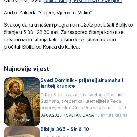
sadašnjosti; izvor:
online Biblija, Kršćanska sadašnjost
Audio: Zaklada “Čujem, Vjerujem, Vidim”
Svakog dana u našem programu možete poslušati Biblijsko
čitanje u 5:30 i 22:30 sati. Za raspored čitanja koristi se
linearni način čitanja kako bismo kroz čitavu godinu
pročitali Bibliju od Korica do korica.
Najnovije vijesti
Sveti Dominik – prijatelj siromaha i
širitelj krunice
Crkva 8. kolovoza slavi svetoga Dominika
Guzmana, svećenika i utemeljitelja Reda
propovjednika (Ordo Praedicatorum – OP).
Svojim životom, dubokom ljubavlju prema
08.08.2026. · SVETAC DANA ·
3 minute čitanja
Kristu…
Biblija 365 – Sir 6-10