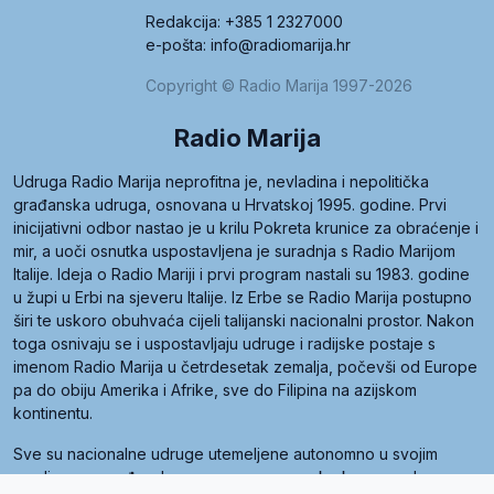
Redakcija: +385 1 2327000
e-pošta: info@radiomarija.hr
Copyright © Radio Marija 1997-2026
Radio Marija
Udruga Radio Marija neprofitna je, nevladina i nepolitička
građanska udruga, osnovana u Hrvatskoj 1995. godine. Prvi
inicijativni odbor nastao je u krilu Pokreta krunice za obraćenje i
mir, a uoči osnutka uspostavljena je suradnja s Radio Marijom
Italije. Ideja o Radio Mariji i prvi program nastali su 1983. godine
u župi u Erbi na sjeveru Italije. Iz Erbe se Radio Marija postupno
širi te uskoro obuhvaća cijeli talijanski nacionalni prostor. Nakon
toga osnivaju se i uspostavljaju udruge i radijske postaje s
imenom Radio Marija u četrdesetak zemalja, počevši od Europe
pa do obiju Amerika i Afrike, sve do Filipina na azijskom
kontinentu.
Sve su nacionalne udruge utemeljene autonomno u svojim
zemljama, a međusobna su povezane preko krovne udruge