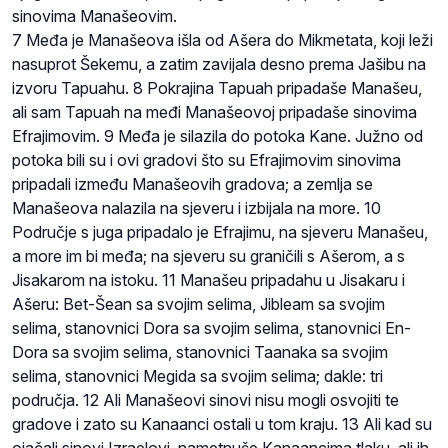
sinovima Manašeovim.
7 Međa je Manašeova išla od Ašera do Mikmetata, koji leži
nasuprot Šekemu, a zatim zavijala desno prema Jašibu na
izvoru Tapuahu. 8 Pokrajina Tapuah pripadaše Manašeu,
ali sam Tapuah na međi Manašeovoj pripadaše sinovima
Efrajimovim. 9 Međa je silazila do potoka Kane. Južno od
potoka bili su i ovi gradovi što su Efrajimovim sinovima
pripadali između Manašeovih gradova; a zemlja se
Manašeova nalazila na sjeveru i izbijala na more. 10
Područje s juga pripadalo je Efrajimu, na sjeveru Manašeu,
a more im bi međa; na sjeveru su graničili s Ašerom, a s
Jisakarom na istoku. 11 Manašeu pripadahu u Jisakaru i
Ašeru: Bet-Šean sa svojim selima, Jibleam sa svojim
selima, stanovnici Dora sa svojim selima, stanovnici En-
Dora sa svojim selima, stanovnici Taanaka sa svojim
selima, stanovnici Megida sa svojim selima; dakle: tri
područja. 12 Ali Manašeovi sinovi nisu mogli osvojiti te
gradove i zato su Kanaanci ostali u tom kraju. 13 Ali kad su
ojačali sinovi Izraelovi, nametnuše Kanaancima tlaku, ali ih