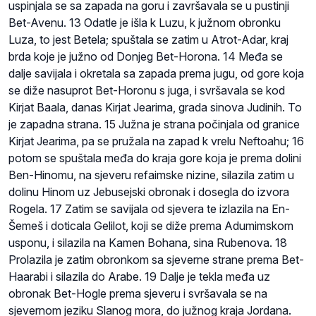
uspinjala se sa zapada na goru i završavala se u pustinji
Bet-Avenu. 13 Odatle je išla k Luzu, k južnom obronku
Luza, to jest Betela; spuštala se zatim u Atrot-Adar, kraj
brda koje je južno od Donjeg Bet-Horona. 14 Međa se
dalje savijala i okretala sa zapada prema jugu, od gore koja
se diže nasuprot Bet-Horonu s juga, i svršavala se kod
Kirjat Baala, danas Kirjat Jearima, grada sinova Judinih. To
je zapadna strana. 15 Južna je strana počinjala od granice
Kirjat Jearima, pa se pružala na zapad k vrelu Neftoahu; 16
potom se spuštala međa do kraja gore koja je prema dolini
Ben-Hinomu, na sjeveru refaimske nizine, silazila zatim u
dolinu Hinom uz Jebusejski obronak i dosegla do izvora
Rogela. 17 Zatim se savijala od sjevera te izlazila na En-
Šemeš i doticala Gelilot, koji se diže prema Adumimskom
usponu, i silazila na Kamen Bohana, sina Rubenova. 18
Prolazila je zatim obronkom sa sjeverne strane prema Bet-
Haarabi i silazila do Arabe. 19 Dalje je tekla međa uz
obronak Bet-Hogle prema sjeveru i svršavala se na
sjevernom jeziku Slanog mora, do južnog kraja Jordana.