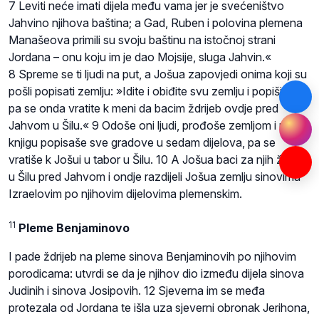
7 Leviti neće imati dijela među vama jer je svećeništvo
Jahvino njihova baština; a Gad, Ruben i polovina plemena
Manašeova primili su svoju baštinu na istočnoj strani
Jordana – onu koju im je dao Mojsije, sluga Jahvin.«
8 Spreme se ti ljudi na put, a Jošua zapovjedi onima koji su
pošli popisati zemlju: »Idite i obiđite svu zemlju i popišite je,
pa se onda vratite k meni da bacim ždrijeb ovdje pred
Jahvom u Šilu.« 9 Odoše oni ljudi, prođoše zemljom i u
knjigu popisaše sve gradove u sedam dijelova, pa se
vratiše k Jošui u tabor u Šilu. 10 A Jošua baci za njih ždrijeb
u Šilu pred Jahvom i ondje razdijeli Jošua zemlju sinovima
Izraelovim po njihovim dijelovima plemenskim.
11
Pleme Benjaminovo
I pade ždrijeb na pleme sinova Benjaminovih po njihovim
porodicama: utvrdi se da je njihov dio između dijela sinova
Judinih i sinova Josipovih. 12 Sjeverna im se međa
protezala od Jordana te išla uza sjeverni obronak Jerihona,