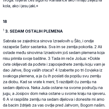
kola, ako i jesu jaki.«
18
1
3. SEDAM OSTALIH PLEMENA
Sabrala se zajednica sinova Izraelovih u Šilo, i ondje
razapeše Šator sastanka. Sva im se zemlja pokorila. 2 Ali
ostade među sinovima Izraelovim još sedam plemena koja
nisu primila svoje baštine. 3 Tada im reče Jošua: »Dokle
ćete oklijevati da pođete i zaposjednete zemlju koju vam je
dao Jahve, Bog vaših otaca? 4 Izaberite po tri čovjeka iz
svakoga plemena, a ja ću ih poslati da popišu svu zemlju
za diobu. Kad se vrate k meni, 5 razdijelit ću zemlju na
sedam dijelova. Neka Juda ostane na svome području na
jugu, a Josipov dom neka ostane u svome kraju na sjeveru.
6 A vi raspišite zemlju na sedam dijelova i donesite mi amo
da bacim ždrijeb za vas ovdje pred Jahvom, Bogom našim.