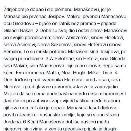
Ždrijebom je dopao i dio plemenu Manašeovu, jer je
Manaše bio prvenac Josipov. Makiru, prvencu Manašeovu,
ocu Gileadovu – bijaše on ratnik bez premca – pripade
Gilead i Bašan. 2 Dobili su svoj dio i ostali sinovi Manašeovi
po svojim porodicama: sinovi Abiezerovi, sinovi Helekovi,
sinovi Asrielovi; sinovi Šekemovi, sinovi Heferovi i sinovi
Šemidini. To su muški potomci Manašea, sina Josipova, po
svojim porodicama. 3 A Selofhad, sin Hefera, sina Gileada,
sina Makira, sina Manašeova, nije imao sinova, nego samo
kćeri. Evo im imena: Mahla, Noa, Hogla, Milka i Tirsa. 4
One dođoše pred svećenika Eleazara i pred Jošuu, sina
Nunova, i pred glavare govoreći: »Jahve je zapovjedio
Mojsiju da se i nama dade baština među našom braćom.« I
dadoše im po Jahvinoj zapovijedi baštinu među braćom
njihova oca. 5 Tako je dopalo Manašeu deset dijelova,
povrh gileadske i bašanske zemlje, koje su s onu stranu
Jordana. 6 Kćeri Manašeove dobiše baštinu među
njegovim sinovima, a zemlja gileadska pripala je drugim