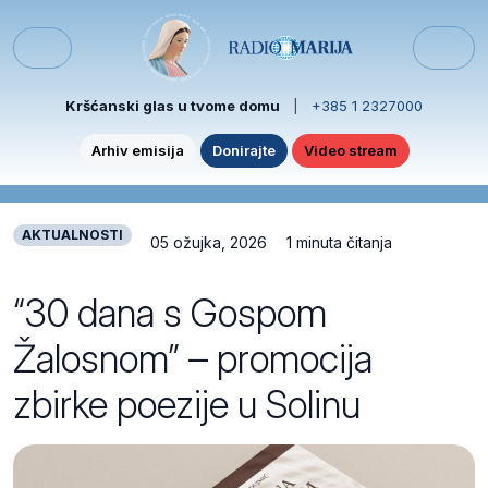
Skip to content
Skip to footer
Menu
Kršćanski glas u tvome domu
|
+385 1 2327000
Arhiv emisija
Donirajte
Video stream
AKTUALNOSTI
05 ožujka, 2026
1 minuta čitanja
“30 dana s Gospom
Žalosnom” – promocija
zbirke poezije u Solinu