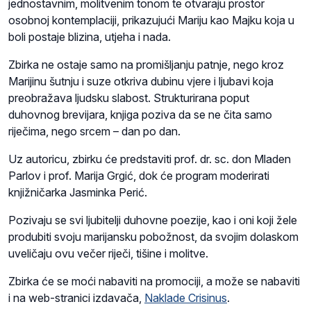
jednostavnim, molitvenim tonom te otvaraju prostor
osobnoj kontemplaciji, prikazujući Mariju kao Majku koja u
boli postaje blizina, utjeha i nada.
Zbirka ne ostaje samo na promišljanju patnje, nego kroz
Marijinu šutnju i suze otkriva dubinu vjere i ljubavi koja
preobražava ljudsku slabost. Strukturirana poput
duhovnog brevijara, knjiga poziva da se ne čita samo
riječima, nego srcem – dan po dan.
Uz autoricu, zbirku će predstaviti prof. dr. sc. don Mladen
Parlov i prof. Marija Grgić, dok će program moderirati
knjižničarka Jasminka Perić.
Pozivaju se svi ljubitelji duhovne poezije, kao i oni koji žele
produbiti svoju marijansku pobožnost, da svojim dolaskom
uveličaju ovu večer riječi, tišine i molitve.
Zbirka će se moći nabaviti na promociji, a može se nabaviti
i na web-stranici izdavača,
Naklade Crisinus
.