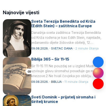
Najnovije vijesti
Sveta Terezija Benedikta od Križa
(Edith Stein) – zaštitnica Europe
Današnja sveta zaštitnica Terezija Benedikta
od Križa rođena je kao Edith Stein, najmlađe,
jedanaesto dijete židovske obitelji, 12.
listopada 1891, u Wrocławu…
09.08.2026. · SVETAC DANA ·
2 minute čitanja
Biblija 365 – Sir 11–15
Sir 11–15 111 Ne pouzdaj se u izgled Mudrost
uzvisuje glavu siromahui posađuje ga među
knezove.2 Ne hvali čovjeka po obličju
njegovui…
09.08.2026. · BIBLIJA ·
11 minute čitanja
Sveti Dominik – prijatelj siromaha i
širitelj krunice