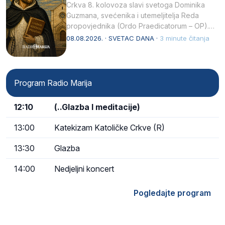
Crkva 8. kolovoza slavi svetoga Dominika
Guzmana, svećenika i utemeljitelja Reda
propovjednika (Ordo Praedicatorum – OP).
Svojim životom, dubokom ljubavlju prema
08.08.2026. · SVETAC DANA ·
3 minute čitanja
Kristu…
Program Radio Marija
12:10
(..Glazba I meditacije)
13:00
Katekizam Katoličke Crkve (R)
13:30
Glazba
14:00
Nedjeljni koncert
Pogledajte program