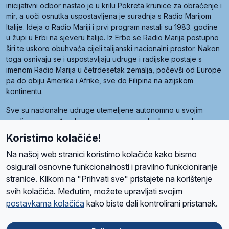
inicijativni odbor nastao je u krilu Pokreta krunice za obraćenje i
mir, a uoči osnutka uspostavljena je suradnja s Radio Marijom
Italije. Ideja o Radio Mariji i prvi program nastali su 1983. godine
u župi u Erbi na sjeveru Italije. Iz Erbe se Radio Marija postupno
širi te uskoro obuhvaća cijeli talijanski nacionalni prostor. Nakon
toga osnivaju se i uspostavljaju udruge i radijske postaje s
imenom Radio Marija u četrdesetak zemalja, počevši od Europe
pa do obiju Amerika i Afrike, sve do Filipina na azijskom
kontinentu.
Sve su nacionalne udruge utemeljene autonomno u svojim
zemljama, a međusobna su povezane preko krovne udruge
pod nazivom Svjetska obitelj Radio Marije (World Family of
Koristimo kolačiće!
Radio Maria). Svjetsku obitelj utemeljilo je sedam članica, među
kojima je i hrvatska Udruga Radio Marija.
Na našoj web stranici koristimo kolačiće kako bismo
osigurali osnovne funkcionalnosti i pravilno funkcioniranje
stranice. Klikom na "Prihvati sve" pristajete na korištenje
svih kolačića. Međutim, možete upravljati svojim
O nama
Radio
Program
Volonteri
Prijatelji
Kontakt
Pravila privatnosti
postavkama kolačića
kako biste dali kontrolirani pristanak.
Kolačići
Uvjeti korištenja
Ova stranica je zaštićena Google reCAPTCHA sustavom