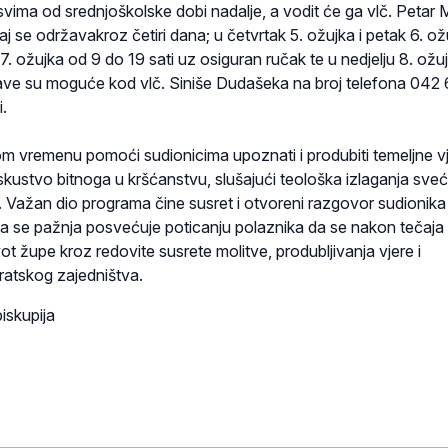
svima od srednjoškolske dobi nadalje, a vodit će ga vlč. Petar 
j se održavakroz četiri dana; u četvrtak 5. ožujka i petak 6. ož
 7. ožujka od 9 do 19 sati uz osiguran ručak te u nedjelju 8. ožu
ijave su moguće kod vlč. Siniše Dudašeka na broj telefona 042
i.
tkom vremenu pomoći sudionicima upoznati i produbiti temeljne v
skustvo bitnoga u kršćanstvu, slušajući teološka izlaganja sveć
 Važan dio programa čine susret i otvoreni razgovor sudionika 
a se pažnja posvećuje poticanju polaznika da se nakon tečaja
vot župe kroz redovite susrete molitve, produbljivanja vjere i
ratskog zajedništva.
iskupija