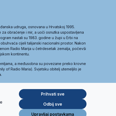
građanska udruga, osnovana u Hrvatskoj 1995.
ce za obraćenje i mir, a uoči osnutka uspostavljena
 program nastali su 1983. godine u župi u Erbi na
 obuhvaća cijeli talijanski nacionalni prostor. Nakon
 imenom Radio Marija u četrdesetak zemalja, počevši
ijskom kontinentu.
zemljama, a međusobna su povezane preko krovne
y of Radio Maria). Svjetsku obitelj utemeljilo je
a.
Prihvati sve
je
App
Google
Odbij sve
Store
Play
Upravljaj postavkama