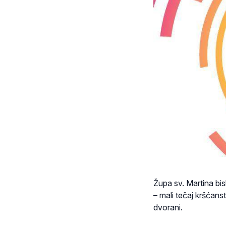
Župa sv. Martina bi
– mali tečaj kršćans
dvorani.