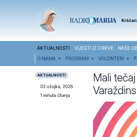
Skip to content
Skip to footer
Kršćan
AKTUALNOSTI
VIJESTI IZ CRKVE
NAŠE OB
O NAMA
PROGRAM
VOLONTERI
P
Mali tečaj
AKTUALNOSTI
Varaždins
03 ožujka, 2026
1 minuta čitanja