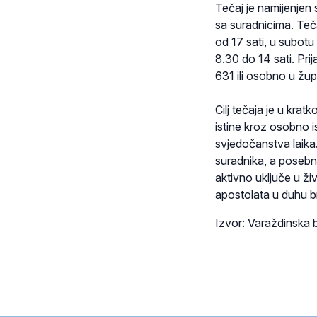
Tečaj je namijenjen 
sa suradnicima. Teča
od 17 sati, u subotu
8.30 do 14 sati. Pr
631 ili osobno u žup
Cilj tečaja je u kra
istine kroz osobno i
svjedočanstva laika.
suradnika, a posebn
aktivno uključe u ži
apostolata u duhu b
Izvor: Varaždinska b