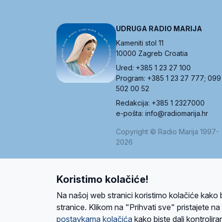
UDRUGA RADIO MARIJA
Kameniti stol 11
10000 Zagreb Croatia
Ured: +385 1 23 27 100
Program: +385 1 23 27 777; 099
502 00 52
Redakcija: +385 1 2327000
e-pošta: info@radiomarija.hr
Copyright © Radio Marija 1997-
2026
Koristimo kolačiće!
O nama
Radio
Program
Volonteri
Prijatelji
Kontakt
Pravi
Na našoj web stranici koristimo kolačiće kako 
Ova stranica je zaštićena Google reCAPTCH
stranice. Klikom na "Prihvati sve" pristajete n
postavkama kolačića
kako biste dali kontroliran