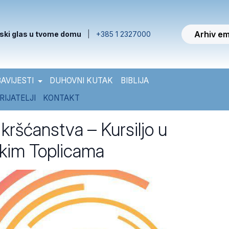
Arhiv em
ski glas u tvome domu
|
+385 1 2327000
AVIJESTI
DUHOVNI KUTAK
BIBLIJA
RIJATELJI
KONTAKT
 kršćanstva – Kursiljo u
kim Toplicama