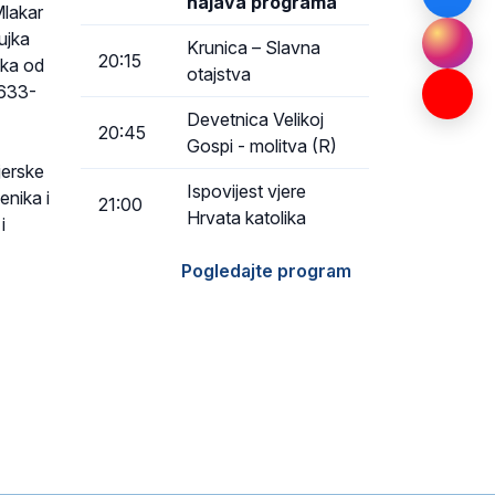
najava programa
Mlakar
ujka
Krunica – Slavna
20:15
jka od
otajstva
 633-
Devetnica Velikoj
20:45
Gospi - molitva (R)
jerske
Ispovijest vjere
enika i
21:00
Hrvata katolika
i
Pogledajte program