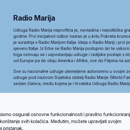
Radio Marija
Udruga Radio Marija neprofitna je, nevladina i nepolitička 
godine. Prvi inicijativni odbor nastao je u krilu Pokreta kruni
je suradnja s Radio Marijom Italije. Ideja o Radio Mariji i prvi
sjeveru Italije. Iz Erbe se Radio Marija postupno širi te uskoro
toga osnivaju se i uspostavljaju udruge i radijske postaje s
od Europe pa do obiju Amerika i Afrike, sve do Filipina na az
Sve su nacionalne udruge utemeljene autonomno u svojim 
udruge pod nazivom Svjetska obitelj Radio Marije (World Famil
sedam članica, među kojima je i hrvatska Udruga Radio Marij
la privatnosti
Kolačići
Uvjeti korištenja
bismo osigurali osnovne funkcionalnosti i pravilno funkcioniran
A sustavom
a korištenje svih kolačića. Međutim, možete upravljati svojim
i pristanak.