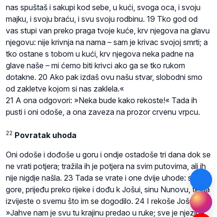
nas spuštaš i sakupi kod sebe, u kući, svoga oca, i svoju
majku, i svoju braću, i svu svoju rodbinu. 19 Tko god od
vas stupi van preko praga tvoje kuće, krv njegova na glavu
njegovu: nije krivnja na nama – sam je krivac svojoj smrti; a
tko ostane s tobom u kući, krv njegova neka padne na
glave naše – mi ćemo biti krivci ako ga se tko rukom
dotakne. 20 Ako pak izdaš ovu našu stvar, slobodni smo
od zakletve kojom si nas zaklela.«
21 A ona odgovori: »Neka bude kako rekoste!« Tada ih
pusti i oni odoše, a ona zaveza na prozor crvenu vrpcu.
22
Povratak uhoda
Oni odoše i dođoše u goru i ondje ostadoše tri dana dok se
ne vrati potjera; tražila ih je potjera na svim putovima, ali ih
nije nigdje našla. 23 Tada se vrate i one dvije uhode: siđu s
gore, prijeđu preko rijeke i dođu k Jošui, sinu Nunovu, te ga
izvijeste o svemu što im se dogodilo. 24 I rekoše Jošui:
»Jahve nam je svu tu krajinu predao u ruke; sve je njezine