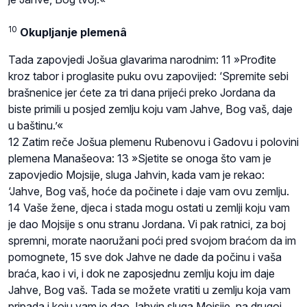
10
Okupljanje plemenâ
Tada zapovjedi Jošua glavarima narodnim: 11 »Prođite
kroz tabor i proglasite puku ovu zapovijed: ‘Spremite sebi
brašnenice jer ćete za tri dana prijeći preko Jordana da
biste primili u posjed zemlju koju vam Jahve, Bog vaš, daje
u baštinu.’«
12 Zatim reče Jošua plemenu Rubenovu i Gadovu i polovini
plemena Manašeova: 13 »Sjetite se onoga što vam je
zapovjedio Mojsije, sluga Jahvin, kada vam je rekao:
‘Jahve, Bog vaš, hoće da počinete i daje vam ovu zemlju.
14 Vaše žene, djeca i stada mogu ostati u zemlji koju vam
je dao Mojsije s onu stranu Jordana. Vi pak ratnici, za boj
spremni, morate naoružani poći pred svojom braćom da im
pomognete, 15 sve dok Jahve ne dade da počinu i vaša
braća, kao i vi, i dok ne zaposjednu zemlju koju im daje
Jahve, Bog vaš. Tada se možete vratiti u zemlju koja vam
pripada i koju vam je dao Jahvin sluga Mojsije, na drugoj