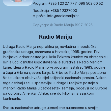
Program: +385 1 23 27 777; 099 502 00 52
Redakcija: +385 1 2327000
e-pošta: info@radiomarija.hr
Copyright © Radio Marija 1997-2026
Radio Marija
Udruga Radio Marija neprofitna je, nevladina i nepolitička
građanska udruga, osnovana u Hrvatskoj 1995. godine. Prvi
inicijativni odbor nastao je u krilu Pokreta krunice za obraćenje i
mir, a uoči osnutka uspostavljena je suradnja s Radio Marijom
Italije. Ideja o Radio Mariji i prvi program nastali su 1983. godine
u župi u Erbi na sjeveru Italije. Iz Erbe se Radio Marija postupno
širi te uskoro obuhvaća cijeli talijanski nacionalni prostor. Nakon
toga osnivaju se i uspostavljaju udruge i radijske postaje s
imenom Radio Marija u četrdesetak zemalja, počevši od Europe
pa do obiju Amerika i Afrike, sve do Filipina na azijskom
kontinentu.
Sve su nacionalne udruge utemeljene autonomno u svojim