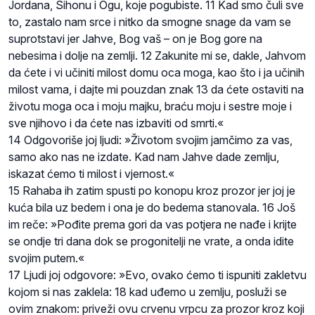
Jordana, Sihonu i Ogu, koje pogubiste. 11 Kad smo čuli sve
to, zastalo nam srce i nitko da smogne snage da vam se
suprotstavi jer Jahve, Bog vaš – on je Bog gore na
nebesima i dolje na zemlji. 12 Zakunite mi se, dakle, Jahvom
da ćete i vi učiniti milost domu oca moga, kao što i ja učinih
milost vama, i dajte mi pouzdan znak 13 da ćete ostaviti na
životu moga oca i moju majku, braću moju i sestre moje i
sve njihovo i da ćete nas izbaviti od smrti.«
14 Odgovoriše joj ljudi: »Životom svojim jamčimo za vas,
samo ako nas ne izdate. Kad nam Jahve dade zemlju,
iskazat ćemo ti milost i vjernost.«
15 Rahaba ih zatim spusti po konopu kroz prozor jer joj je
kuća bila uz bedem i ona je do bedema stanovala. 16 Još
im reče: »Pođite prema gori da vas potjera ne nađe i krijte
se ondje tri dana dok se progonitelji ne vrate, a onda idite
svojim putem.«
17 Ljudi joj odgovore: »Evo, ovako ćemo ti ispuniti zakletvu
kojom si nas zaklela: 18 kad uđemo u zemlju, posluži se
ovim znakom: priveži ovu crvenu vrpcu za prozor kroz koji