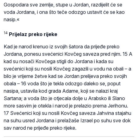
Gospodara sve zemlje, stupe u Jordan, razdijelit će se
voda Jordana, i ona što teče odozgo ustavit će se kao
nasip.«
14
Prijelaz preko rijeke
Kad je narod krenuo iz svojih šatora da prijeđe preko
Jordana, ponesu svećenici Kovčeg saveza pred njim. 15 A
kad su nosači Kovčega stigli do Jordana i kada su
svećenici koji su nosili Kovčeg zagazili u vodu na obali – a
bilo je vrijeme žetve kad se Jordan prelijeva preko svojih
obala – 16 voda što je tekla odozgo daleko se, poput
nasipa, ustavila kod grada Adame, koji se nalazi kraj
Sartana; a voda što je otjecala dolje u Arabsko ili Slano
more sasvim je otekla i narod je prelazio prema Jerihonu.
17 Svećenici koji su nosili Kovčeg saveza Jahvina stajahu
na suhu usred Jordana i prelažaše Izrael po suhu sve dok
sav narod ne prijeđe preko rijeke.