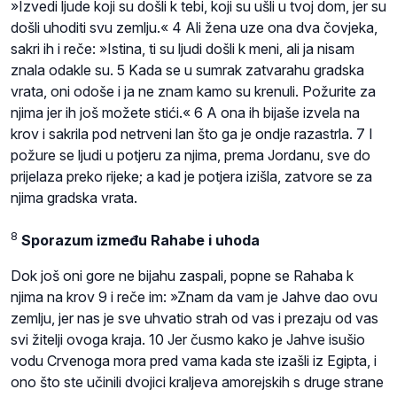
»Izvedi ljude koji su došli k tebi, koji su ušli u tvoj dom, jer su
došli uhoditi svu zemlju.« 4 Ali žena uze ona dva čovjeka,
sakri ih i reče: »Istina, ti su ljudi došli k meni, ali ja nisam
znala odakle su. 5 Kada se u sumrak zatvarahu gradska
vrata, oni odoše i ja ne znam kamo su krenuli. Požurite za
njima jer ih još možete stići.« 6 A ona ih bijaše izvela na
krov i sakrila pod netrveni lan što ga je ondje razastrla. 7 I
požure se ljudi u potjeru za njima, prema Jordanu, sve do
prijelaza preko rijeke; a kad je potjera izišla, zatvore se za
njima gradska vrata.
8
Sporazum između Rahabe i uhoda
Dok još oni gore ne bijahu zaspali, popne se Rahaba k
njima na krov 9 i reče im: »Znam da vam je Jahve dao ovu
zemlju, jer nas je sve uhvatio strah od vas i prezaju od vas
svi žitelji ovoga kraja. 10 Jer čusmo kako je Jahve isušio
vodu Crvenoga mora pred vama kada ste izašli iz Egipta, i
ono što ste učinili dvojici kraljeva amorejskih s druge strane