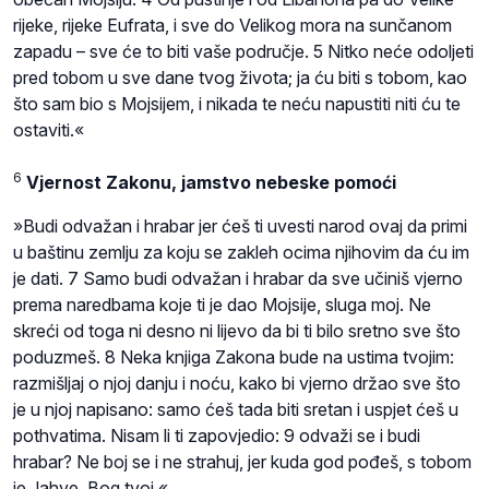
rijeke, rijeke Eufrata, i sve do Velikog mora na sunčanom
zapadu – sve će to biti vaše područje. 5 Nitko neće odoljeti
pred tobom u sve dane tvog života; ja ću biti s tobom, kao
što sam bio s Mojsijem, i nikada te neću napustiti niti ću te
ostaviti.«
6
Vjernost Zakonu, jamstvo nebeske pomoći
»Budi odvažan i hrabar jer ćeš ti uvesti narod ovaj da primi
u baštinu zemlju za koju se zakleh ocima njihovim da ću im
je dati. 7 Samo budi odvažan i hrabar da sve učiniš vjerno
prema naredbama koje ti je dao Mojsije, sluga moj. Ne
skreći od toga ni desno ni lijevo da bi ti bilo sretno sve što
poduzmeš. 8 Neka knjiga Zakona bude na ustima tvojim:
razmišljaj o njoj danju i noću, kako bi vjerno držao sve što
je u njoj napisano: samo ćeš tada biti sretan i uspjet ćeš u
pothvatima. Nisam li ti zapovjedio: 9 odvaži se i budi
hrabar? Ne boj se i ne strahuj, jer kuda god pođeš, s tobom
je Jahve, Bog tvoj.«