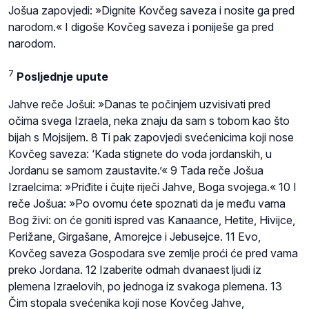
Jošua zapovjedi: »Dignite Kovčeg saveza i nosite ga pred
narodom.« I digoše Kovčeg saveza i poniješe ga pred
narodom.
7
Posljednje upute
Jahve reče Jošui: »Danas te počinjem uzvisivati pred
očima svega Izraela, neka znaju da sam s tobom kao što
bijah s Mojsijem. 8 Ti pak zapovjedi svećenicima koji nose
Kovčeg saveza: ‘Kada stignete do voda jordanskih, u
Jordanu se samom zaustavite.’« 9 Tada reče Jošua
Izraelcima: »Priđite i čujte riječi Jahve, Boga svojega.« 10 I
reče Jošua: »Po ovomu ćete spoznati da je među vama
Bog živi: on će goniti ispred vas Kanaance, Hetite, Hivijce,
Perižane, Girgašane, Amorejce i Jebusejce. 11 Evo,
Kovčeg saveza Gospodara sve zemlje proći će pred vama
preko Jordana. 12 Izaberite odmah dvanaest ljudi iz
plemena Izraelovih, po jednoga iz svakoga plemena. 13
Čim stopala svećenika koji nose Kovčeg Jahve,