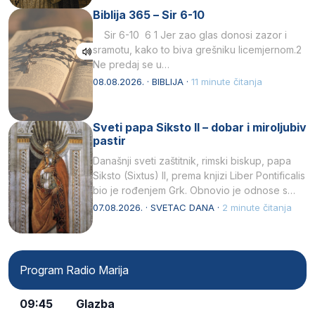
Biblija 365 – Sir 6-10
Sir 6-10 6 1 Jer zao glas donosi zazor i
sramotu, kako to biva grešniku licemjernom.2
Ne predaj se u…
08.08.2026. · BIBLIJA ·
11 minute čitanja
Sveti papa Siksto II – dobar i miroljubiv
pastir
Današnji sveti zaštitnik, rimski biskup, papa
Siksto (Sixtus) II, prema knjizi Liber Pontificalis
bio je rođenjem Grk. Obnovio je odnose s
afričkim…
07.08.2026. · SVETAC DANA ·
2 minute čitanja
Program Radio Marija
09:45
Glazba