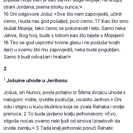
strani Jordana, prema istoku sunca.’«
16 Oni odgovore Jošui: »Sve što nam zapovjediš, učinit
ćemo, i kuda nas god pošalješ, poći ćemo. 17 Kao što smo
slušali Mojsija, tako ćemo se pokoravati i tebi. Samo neka
Jahve, Bog tvoj, bude s tobom kao što bijaše s Mojsijem!
18 Tko se god usprotivi tvome glasu i ne posluša tvojih
riječi u svemu što mu zapovjediš, neka bude pogubljen.
Samo ti budi odvažan i hrabar!«
2
1
Jošuine uhode u Jerihonu
Jošua, sin Nunov, posla potajno iz Šitima dvojicu uhoda s
nalogom: »Idite, izvidite područje, osobito Jerihon.« Oni
odu i stignu u kuću bludnice koja se zvala Rahaba i ondje
prenoće. 2 To bude javljeno kralju jerihonskom: »Evo,
stigoše noćas ovamo neki ljudi od sinova Izraelovih da
izvide zemlju.« 3 Tada kralj jerihonski poruči Rahabi: