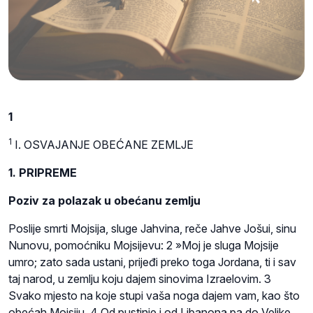
1
1
I. OSVAJANJE OBEĆANE ZEMLJE
1. PRIPREME
Poziv za polazak u obećanu zemlju
Poslije smrti Mojsija, sluge Jahvina, reče Jahve Jošui, sinu
Nunovu, pomoćniku Mojsijevu: 2 »Moj je sluga Mojsije
umro; zato sada ustani, prijeđi preko toga Jordana, ti i sav
taj narod, u zemlju koju dajem sinovima Izraelovim. 3
Svako mjesto na koje stupi vaša noga dajem vam, kao što
obećah Mojsiju. 4 Od pustinje i od Libanona pa do Velike