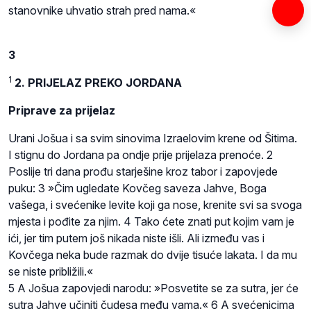
stanovnike uhvatio strah pred nama.«
3
1
2. PRIJELAZ PREKO JORDANA
Priprave za prijelaz
Urani Jošua i sa svim sinovima Izraelovim krene od Šitima.
I stignu do Jordana pa ondje prije prijelaza prenoće. 2
Poslije tri dana prođu starješine kroz tabor i zapovjede
puku: 3 »Čim ugledate Kovčeg saveza Jahve, Boga
vašega, i svećenike levite koji ga nose, krenite svi sa svoga
mjesta i pođite za njim. 4 Tako ćete znati put kojim vam je
ići, jer tim putem još nikada niste išli. Ali između vas i
Kovčega neka bude razmak do dvije tisuće lakata. I da mu
se niste približili.«
5 A Jošua zapovjedi narodu: »Posvetite se za sutra, jer će
sutra Jahve učiniti čudesa među vama.« 6 A svećenicima