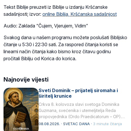
Tekst Biblije preuzeti iz Biblije u izdanju Kršćanske
sadašnjosti; izvor:
online Biblija, Kršćanska sadašnjost
Audio: Zaklada “Čujem, Vjerujem, Vidim”
Svakog dana u našem programu možete poslušati Biblijsko
čitanje u 5:30 i 22:30 sati. Za raspored čitanja koristi se
linearni način čitanja kako bismo kroz čitavu godinu
pročitali Bibliju od Korica do korica.
Najnovije vijesti
Sveti Dominik – prijatelj siromaha i
širitelj krunice
Crkva 8. kolovoza slavi svetoga Dominika
Guzmana, svećenika i utemeljitelja Reda
propovjednika (Ordo Praedicatorum – OP).
Svojim životom, dubokom ljubavlju prema
08.08.2026. · SVETAC DANA ·
3 minute čitanja
Kristu…