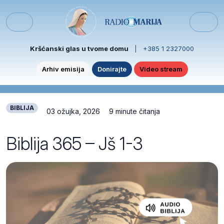
Skip to content
Skip to footer
Menu
Kršćanski glas u tvome domu
|
+385 1 2327000
Arhiv emisija
Donirajte
Video stream
BIBLIJA
03 ožujka, 2026
9 minute čitanja
Biblija 365 – Jš 1-3