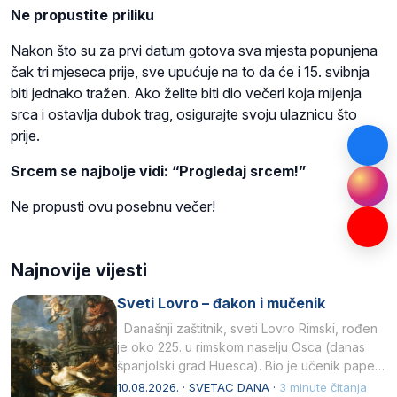
Ne propustite priliku
Nakon što su za prvi datum gotova sva mjesta popunjena
čak tri mjeseca prije, sve upućuje na to da će i 15. svibnja
biti jednako tražen. Ako želite biti dio večeri koja mijenja
srca i ostavlja dubok trag, osigurajte svoju ulaznicu što
prije.
Srcem se najbolje vidi: “Progledaj srcem!”
Ne propusti ovu posebnu večer!
Najnovije vijesti
Sveti Lovro – đakon i mučenik
Današnji zaštitnik, sveti Lovro Rimski, rođen
je oko 225. u rimskom naselju Osca (danas
španjolski grad Huesca). Bio je učenik pape…
10.08.2026. · SVETAC DANA ·
3 minute čitanja