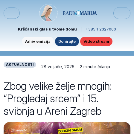
Skip to content
Skip to footer
Menu
Kršćanski glas u tvome domu
|
+385 1 2327000
Arhiv emisija
Donirajte
Video stream
AKTUALNOSTI
28 veljače, 2026
2 minute čitanja
Zbog velike želje mnogih:
“Progledaj srcem” i 15.
svibnja u Areni Zagreb