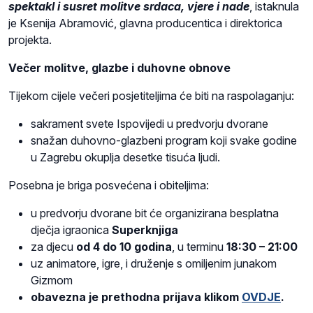
spektakl i susret molitve srdaca, vjere i nade
, istaknula
je Ksenija Abramović, glavna producentica i direktorica
projekta.
Večer molitve, glazbe i duhovne obnove
Tijekom cijele večeri posjetiteljima će biti na raspolaganju:
sakrament svete Ispovijedi u predvorju dvorane
snažan duhovno-glazbeni program koji svake godine
u Zagrebu okuplja desetke tisuća ljudi.
Posebna je briga posvećena i obiteljima:
u predvorju dvorane bit će organizirana besplatna
dječja igraonica
Superknjiga
za djecu
od
4 do 10 godina
, u terminu
18:30 – 21:00
uz animatore, igre, i druženje s omiljenim junakom
Gizmom
obavezna je prethodna prijava klikom
OVDJE
.