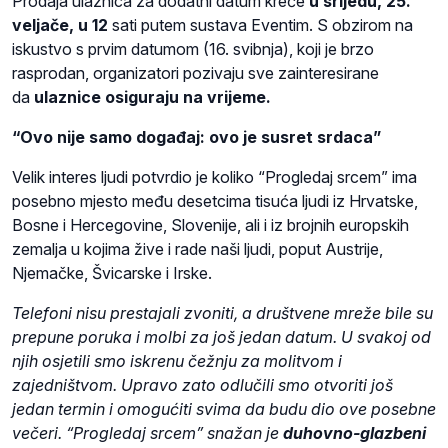
Prodaja ulaznica za dodatni datum kreće
u srijedu, 25.
veljače, u 12
sati putem sustava Eventim. S obzirom na
iskustvo s prvim datumom (16. svibnja), koji je brzo
rasprodan, organizatori pozivaju sve zainteresirane
da
ulaznice osiguraju na vrijeme.
“Ovo nije samo događaj: ovo je susret srdaca”
Velik interes ljudi potvrdio je koliko “Progledaj srcem” ima
posebno mjesto među desetcima tisuća ljudi iz Hrvatske,
Bosne i Hercegovine, Slovenije, ali i iz brojnih europskih
zemalja u kojima žive i rade naši ljudi, poput Austrije,
Njemačke, Švicarske i Irske.
Telefoni nisu prestajali zvoniti, a društvene mreže bile su
prepune poruka i molbi za još jedan datum. U svakoj od
njih osjetili smo iskrenu čežnju za molitvom i
zajedništvom. Upravo zato odlučili smo otvoriti još
jedan termin i omogućiti svima da budu dio ove posebne
večeri. “Progledaj srcem” snažan je
duhovno-glazbeni