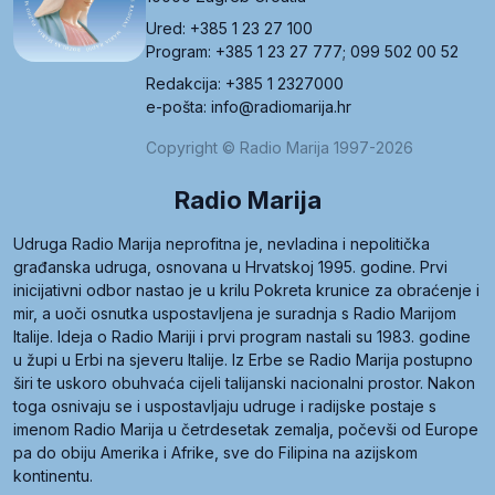
Ured: +385 1 23 27 100
Program: +385 1 23 27 777; 099 502 00 52
Redakcija: +385 1 2327000
e-pošta: info@radiomarija.hr
Copyright © Radio Marija 1997-2026
Radio Marija
Udruga Radio Marija neprofitna je, nevladina i nepolitička
građanska udruga, osnovana u Hrvatskoj 1995. godine. Prvi
inicijativni odbor nastao je u krilu Pokreta krunice za obraćenje i
mir, a uoči osnutka uspostavljena je suradnja s Radio Marijom
Italije. Ideja o Radio Mariji i prvi program nastali su 1983. godine
u župi u Erbi na sjeveru Italije. Iz Erbe se Radio Marija postupno
širi te uskoro obuhvaća cijeli talijanski nacionalni prostor. Nakon
toga osnivaju se i uspostavljaju udruge i radijske postaje s
imenom Radio Marija u četrdesetak zemalja, počevši od Europe
pa do obiju Amerika i Afrike, sve do Filipina na azijskom
kontinentu.