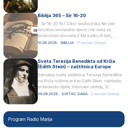
Biblija 365 – Sir 16-20
Sir 16-20 16 1 Zator bezbožnika Ne želi
mnoštva nevrijedne djece i ne raduj se
bezbožnim sinovima.2 Ma koliko ih bilo,…
10.08.2026. · BIBLIJA ·
11 minute čitanja
Sveta Terezija Benedikta od Križa
(Edith Stein) – zaštitnica Europe
Današnja sveta zaštitnica Terezija Benedikta
od Križa rođena je kao Edith Stein, najmlađe,
jedanaesto dijete židovske obitelji, 12.
listopada 1891, u Wrocławu…
09.08.2026. · SVETAC DANA ·
2 minute čitanja
Program Radio Marija