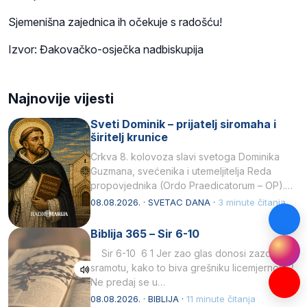
Sjemenišna zajednica ih očekuje s radošću!
Izvor: Đakovačko-osječka nadbiskupija
Najnovije vijesti
Sveti Dominik – prijatelj siromaha i
širitelj krunice
Crkva 8. kolovoza slavi svetoga Dominika
Guzmana, svećenika i utemeljitelja Reda
propovjednika (Ordo Praedicatorum – OP).
Svojim životom, dubokom ljubavlju prema
08.08.2026. · SVETAC DANA ·
3 minute čitanja
Kristu…
Biblija 365 – Sir 6-10
Sir 6-10 6 1 Jer zao glas donosi zazor i
sramotu, kako to biva grešniku licemjernom.2
Ne predaj se u…
08.08.2026. · BIBLIJA ·
11 minute čitanja