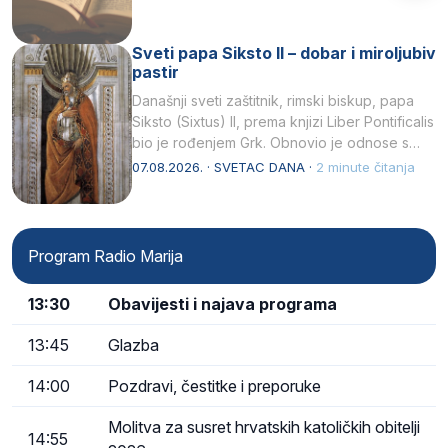
Sveti papa Siksto II – dobar i miroljubiv
pastir
Današnji sveti zaštitnik, rimski biskup, papa
Siksto (Sixtus) II, prema knjizi Liber Pontificalis
bio je rođenjem Grk. Obnovio je odnose s
afričkim…
07.08.2026. · SVETAC DANA ·
2 minute čitanja
Program Radio Marija
13:30
Obavijesti i najava programa
13:45
Glazba
14:00
Pozdravi, čestitke i preporuke
Molitva za susret hrvatskih katoličkih obitelji
14:55