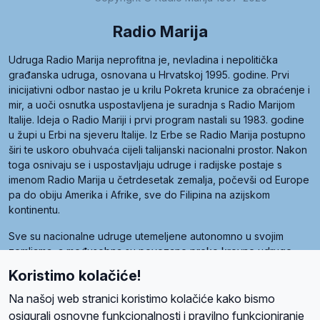
Radio Marija
Udruga Radio Marija neprofitna je, nevladina i nepolitička
građanska udruga, osnovana u Hrvatskoj 1995. godine. Prvi
inicijativni odbor nastao je u krilu Pokreta krunice za obraćenje i
mir, a uoči osnutka uspostavljena je suradnja s Radio Marijom
Italije. Ideja o Radio Mariji i prvi program nastali su 1983. godine
u župi u Erbi na sjeveru Italije. Iz Erbe se Radio Marija postupno
širi te uskoro obuhvaća cijeli talijanski nacionalni prostor. Nakon
toga osnivaju se i uspostavljaju udruge i radijske postaje s
imenom Radio Marija u četrdesetak zemalja, počevši od Europe
pa do obiju Amerika i Afrike, sve do Filipina na azijskom
kontinentu.
Sve su nacionalne udruge utemeljene autonomno u svojim
zemljama, a međusobna su povezane preko krovne udruge
pod nazivom Svjetska obitelj Radio Marije (World Family of
Koristimo kolačiće!
Radio Maria). Svjetsku obitelj utemeljilo je sedam članica, među
kojima je i hrvatska Udruga Radio Marija.
Na našoj web stranici koristimo kolačiće kako bismo
osigurali osnovne funkcionalnosti i pravilno funkcioniranje