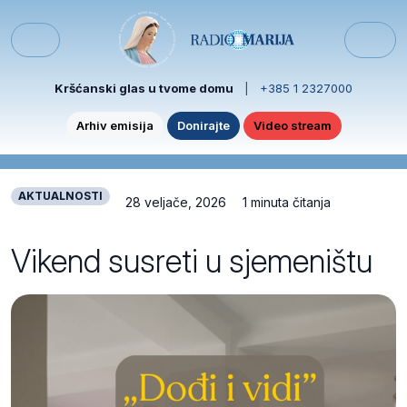
Skip to content
Skip to footer
Menu
Kršćanski glas u tvome domu
|
+385 1 2327000
Arhiv emisija
Donirajte
Video stream
AKTUALNOSTI
28 veljače, 2026
1 minuta čitanja
Vikend susreti u sjemeništu