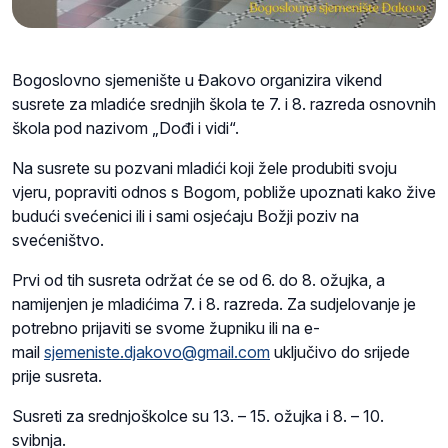
Bogoslovno sjemenište u Đakovo organizira vikend
susrete za mladiće srednjih škola te 7. i 8. razreda osnovnih
škola pod nazivom „Dođi i vidi“.
Na susrete su pozvani mladići koji žele produbiti svoju
vjeru, popraviti odnos s Bogom, pobliže upoznati kako žive
budući svećenici ili i sami osjećaju Božji poziv na
svećeništvo.
Prvi od tih susreta održat će se od 6. do 8. ožujka, a
namijenjen je mladićima 7. i 8. razreda. Za sudjelovanje je
potrebno prijaviti se svome župniku ili na e-
mail
sjemeniste.djakovo@gmail.com
uključivo do srijede
prije susreta.
Susreti za srednjoškolce su 13. – 15. ožujka i 8. – 10.
svibnja.