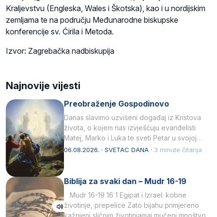
Kraljevstvu (Engleska, Wales i Škotska), kao i u nordijskim
zemljama te na području Međunarodne biskupske
konferencije sv. Ćirila i Metoda.
Izvor: Zagrebačka nadbiskupija
Najnovije vijesti
Preobraženje Gospodinovo
Danas slavimo uzvišeni događaj iz Kristova
života, o kojem nas izvješćuju evanđelisti
Matej, Marko i Luka te sveti Petar u svojoj
drugoj…
06.08.2026. · SVETAC DANA ·
3 minute čitanja
Biblija za svaki dan – Mudr 16-19
Mudr 16-19 16 1 Egipat i Izrael: kobne
životinje, prepelice Zato bijahu primjereno
kažnjeni sličnim životinjamai mučeni mnoštvom