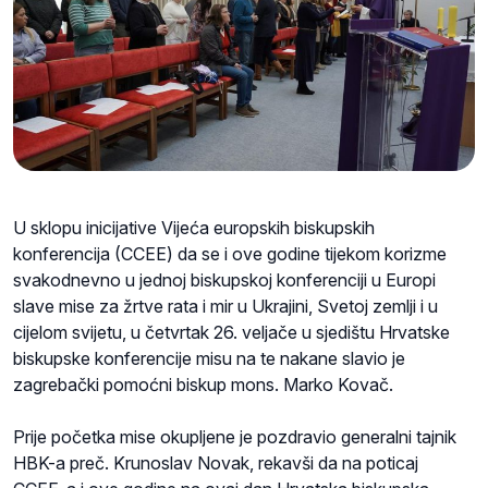
U sklopu inicijative Vijeća europskih biskupskih
konferencija (CCEE) da se i ove godine tijekom korizme
svakodnevno u jednoj biskupskoj konferenciji u Europi
slave mise za žrtve rata i mir u Ukrajini, Svetoj zemlji i u
cijelom svijetu, u četvrtak 26. veljače u sjedištu Hrvatske
biskupske konferencije misu na te nakane slavio je
zagrebački pomoćni biskup mons. Marko Kovač.
Prije početka mise okupljene je pozdravio generalni tajnik
HBK-a preč. Krunoslav Novak, rekavši da na poticaj