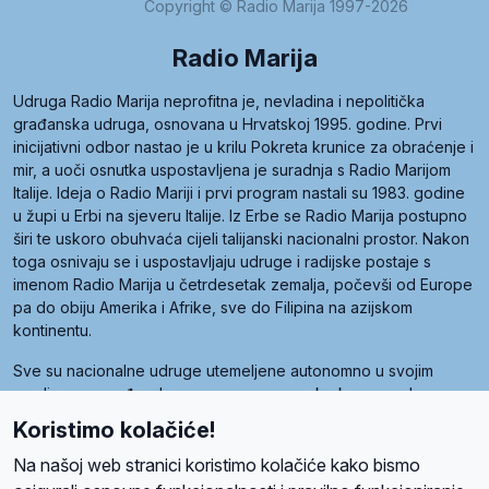
Copyright © Radio Marija 1997-2026
Radio Marija
Udruga Radio Marija neprofitna je, nevladina i nepolitička
građanska udruga, osnovana u Hrvatskoj 1995. godine. Prvi
inicijativni odbor nastao je u krilu Pokreta krunice za obraćenje i
mir, a uoči osnutka uspostavljena je suradnja s Radio Marijom
Italije. Ideja o Radio Mariji i prvi program nastali su 1983. godine
u župi u Erbi na sjeveru Italije. Iz Erbe se Radio Marija postupno
širi te uskoro obuhvaća cijeli talijanski nacionalni prostor. Nakon
toga osnivaju se i uspostavljaju udruge i radijske postaje s
imenom Radio Marija u četrdesetak zemalja, počevši od Europe
pa do obiju Amerika i Afrike, sve do Filipina na azijskom
kontinentu.
Sve su nacionalne udruge utemeljene autonomno u svojim
zemljama, a međusobna su povezane preko krovne udruge
pod nazivom Svjetska obitelj Radio Marije (World Family of
Koristimo kolačiće!
Radio Maria). Svjetsku obitelj utemeljilo je sedam članica, među
kojima je i hrvatska Udruga Radio Marija.
Na našoj web stranici koristimo kolačiće kako bismo