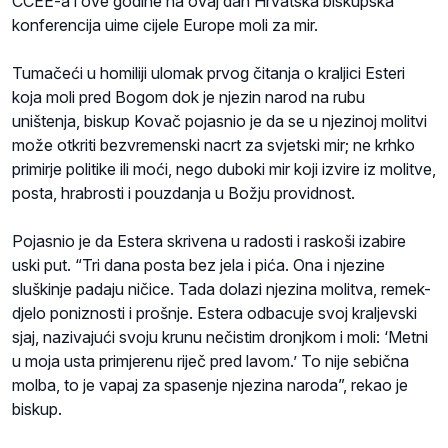
CCEE-a i ove godine na ovaj dan Hrvatska biskupska
konferencija uime cijele Europe moli za mir.
Tumačeći u homiliji ulomak prvog čitanja o kraljici Esteri
koja moli pred Bogom dok je njezin narod na rubu
uništenja, biskup Kovač pojasnio je da se u njezinoj molitvi
može otkriti bezvremenski nacrt za svjetski mir; ne krhko
primirje politike ili moći, nego duboki mir koji izvire iz molitve,
posta, hrabrosti i pouzdanja u Božju providnost.
Pojasnio je da Estera skrivena u radosti i raskoši izabire
uski put. “Tri dana posta bez jela i pića. Ona i njezine
sluškinje padaju ničice. Tada dolazi njezina molitva, remek-
djelo poniznosti i prošnje. Estera odbacuje svoj kraljevski
sjaj, nazivajući svoju krunu nečistim dronjkom i moli: ‘Metni
u moja usta primjerenu riječ pred lavom.’ To nije sebična
molba, to je vapaj za spasenje njezina naroda”, rekao je
biskup.