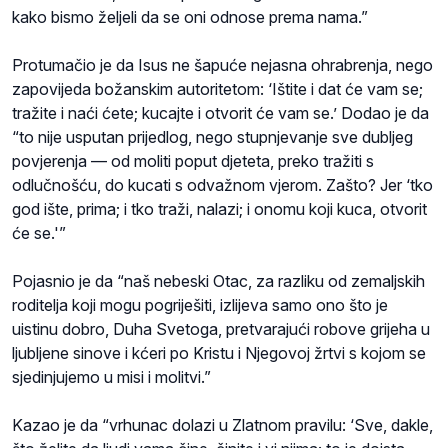
kako bismo željeli da se oni odnose prema nama.”
Protumačio je da Isus ne šapuće nejasna ohrabrenja, nego
zapovijeda božanskim autoritetom: ‘Ištite i dat će vam se;
tražite i naći ćete; kucajte i otvorit će vam se.’ Dodao je da
“to nije usputan prijedlog, nego stupnjevanje sve dubljeg
povjerenja — od moliti poput djeteta, preko tražiti s
odlučnošću, do kucati s odvažnom vjerom. Zašto? Jer ‘tko
god ište, prima; i tko traži, nalazi; i onomu koji kuca, otvorit
će se.'”
Pojasnio je da “naš nebeski Otac, za razliku od zemaljskih
roditelja koji mogu pogriješiti, izlijeva samo ono što je
uistinu dobro, Duha Svetoga, pretvarajući robove grijeha u
ljubljene sinove i kćeri po Kristu i Njegovoj žrtvi s kojom se
sjedinjujemo u misi i molitvi.”
Kazao je da “vrhunac dolazi u Zlatnom pravilu: ‘Sve, dakle,