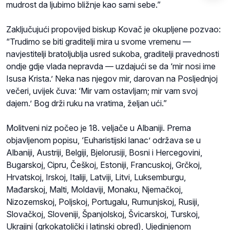
mudrost da ljubimo bližnje kao sami sebe.”
Zaključujući propovijed biskup Kovač je okupljene pozvao:
“Trudimo se biti graditelji mira u svome vremenu —
navjestitelji bratoljublja usred sukoba, graditelji pravednosti
ondje gdje vlada nepravda — uzdajući se da ‘mir nosi ime
Isusa Krista.’ Neka nas njegov mir, darovan na Posljednjoj
večeri, uvijek čuva: ‘Mir vam ostavljam; mir vam svoj
dajem.’ Bog drži ruku na vratima, željan ući.”
Molitveni niz počeo je 18. veljače u Albaniji. Prema
objavljenom popisu, ‘Euharistijski lanac’ održava se u
Albaniji, Austriji, Belgiji, Bjelorusiji, Bosni i Hercegovini,
Bugarskoj, Cipru, Češkoj, Estoniji, Francuskoj, Grčkoj,
Hrvatskoj, Irskoj, Italiji, Latviji, Litvi, Luksemburgu,
Mađarskoj, Malti, Moldaviji, Monaku, Njemačkoj,
Nizozemskoj, Poljskoj, Portugalu, Rumunjskoj, Rusiji,
Slovačkoj, Sloveniji, Španjolskoj, Švicarskoj, Turskoj,
Ukrajini (grkokatolički i latinski obred), Ujedinjenom