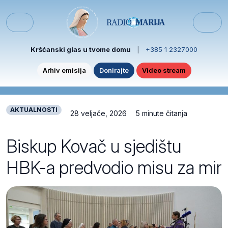
Skip to content
Skip to footer
Menu
Kršćanski glas u tvome domu
|
+385 1 2327000
Arhiv emisija
Donirajte
Video stream
AKTUALNOSTI
28 veljače, 2026
5 minute čitanja
Biskup Kovač u sjedištu
HBK-a predvodio misu za mir