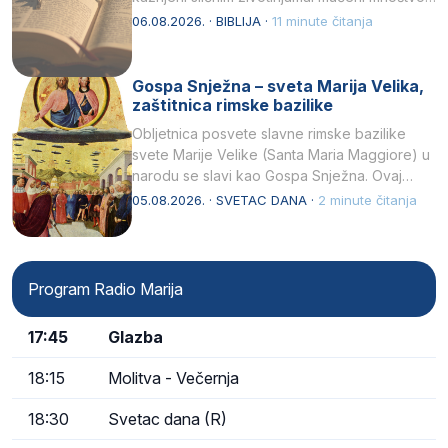
kukaca.2 A narod…
06.08.2026. · BIBLIJA ·
11 minute čitanja
Gospa Snježna – sveta Marija Velika,
zaštitnica rimske bazilike
Obljetnica posvete slavne rimske bazilike
svete Marije Velike (Santa Maria Maggiore) u
narodu se slavi kao Gospa Snježna. Ovaj
naziv, Sancta Maria…
05.08.2026. · SVETAC DANA ·
2 minute čitanja
Program Radio Marija
17:45
Glazba
18:15
Molitva - Večernja
18:30
Svetac dana (R)