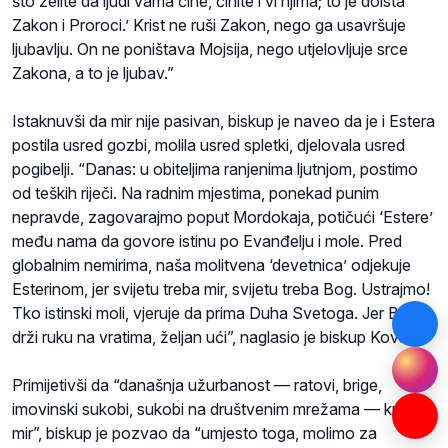
što želite da ljudi vama čine, činite i vi njima; to je doista
Zakon i Proroci.’ Krist ne ruši Zakon, nego ga usavršuje
ljubavlju. On ne poništava Mojsija, nego utjelovljuje srce
Zakona, a to je ljubav.”
Istaknuvši da mir nije pasivan, biskup je naveo da je i Estera
postila usred gozbi, molila usred spletki, djelovala usred
pogibelji. “Danas: u obiteljima ranjenima ljutnjom, postimo
od teških riječi. Na radnim mjestima, ponekad punim
nepravde, zagovarajmo poput Mordokaja, potičući ‘Estere’
među nama da govore istinu po Evanđelju i mole. Pred
globalnim nemirima, naša molitvena ‘devetnica’ odjekuje
Esterinom, jer svijetu treba mir, svijetu treba Bog. Ustrajmo!
Tko istinski moli, vjeruje da prima Duha Svetoga. Jer Bog
drži ruku na vratima, željan ući”, naglasio je biskup Kovač.
Primijetivši da “današnja užurbanost — ratovi, brige,
imovinski sukobi, sukobi na društvenim mrežama — kradu
mir”, biskup je pozvao da “umjesto toga, molimo za