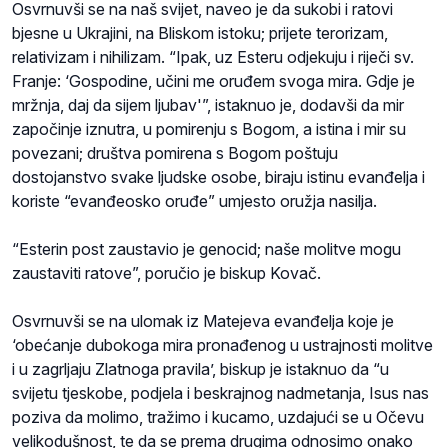
Osvrnuvši se na naš svijet, naveo je da sukobi i ratovi
bjesne u Ukrajini, na Bliskom istoku; prijete terorizam,
relativizam i nihilizam. “Ipak, uz Esteru odjekuju i riječi sv.
Franje: ‘Gospodine, učini me oruđem svoga mira. Gdje je
mržnja, daj da sijem ljubav'”, istaknuo je, dodavši da mir
započinje iznutra, u pomirenju s Bogom, a istina i mir su
povezani; društva pomirena s Bogom poštuju
dostojanstvo svake ljudske osobe, biraju istinu evanđelja i
koriste “evanđeosko oruđe” umjesto oružja nasilja.
“Esterin post zaustavio je genocid; naše molitve mogu
zaustaviti ratove”, poručio je biskup Kovač.
Osvrnuvši se na ulomak iz Matejeva evanđelja koje je
‘obećanje dubokoga mira pronađenog u ustrajnosti molitve
i u zagrljaju Zlatnoga pravila’, biskup je istaknuo da “u
svijetu tjeskobe, podjela i beskrajnog nadmetanja, Isus nas
poziva da molimo, tražimo i kucamo, uzdajući se u Očevu
velikodušnost, te da se prema drugima odnosimo onako