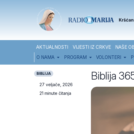
Skip to content
Skip to footer
Kršćan
AKTUALNOSTI
VIJESTI IZ CRKVE
NAŠE OB
O NAMA
PROGRAM
VOLONTERI
P
Biblija 3
BIBLIJA
27 veljače, 2026
21 minute čitanja