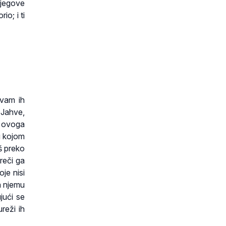
njegove
io; i ti
 vam ih
 Jahve,
či ovoga
u kojom
š preko
reči ga
je nisi
a njemu
jući se
reži ih