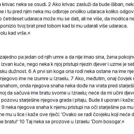
a krivac neka se osudi. 2 Ako krivac zasluži da bude išiban, ne
ne i tu pred njim neka mu odbroje onoliko udaraca koliko odgo
Do četrdeset udaraca može mu se dati, ali ne više, da modrica ne 
i ponizio tvoj brat pred tobom kad bi mu udarali više udaraca.
olu kad vrše.«
zajedno pa jedan od njih umre a da nije imao sina, žena pokoj
izvan kuće, nego neka k njoj pristupi njezin djever i uzme je se
ersku dužnost. 6 A prvi sin koga ona rodi neka ostane na ime nj
njegovo ime ne izumre u Izraelu. 7 Ako, međutim, onaj čovjek n
snahom, onda njegova snaha neka dođe na vrata pred starješi
moj da sačuva ime bratu svome u Izraelu; neće da mi učini djev
pozovu starješine njegova grada i pitaju. Bude li uporan i kaže
’, 9 neka njegova snaha k njemu pristupi na oči starješine pa mu
ne mu u lice i kaže ove riječi: ‘Ovako se radi čovjeku koji neće 
bratu!’ 10 Taj neka se prozove u Izraelu ‘Dom bosoga’.«