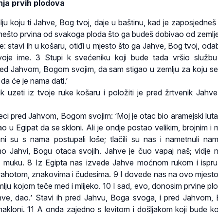
ja prvih plodova
u koju ti Jahve, Bog tvoj, daje u baštinu, kad je zaposjedneš i
 nešto prvina od svakoga ploda što ga budeš dobivao od zemlje 
e: stavi ih u košaru, otiđi u mjesto što ga Jahve, Bog tvoj, oda
oje ime. 3 Stupi k svećeniku koji bude tada vršio službu 
red Jahvom, Bogom svojim, da sam stigao u zemlju za koju s
da će je nama dati.’
 uzeti iz tvoje ruke košaru i položiti je pred žrtvenik Jahv
reci pred Jahvom, Bogom svojim: ‘Moj je otac bio aramejski lutal
šao u Egipat da se skloni. Ali je ondje postao velikim, brojnim 
i su s nama postupali loše; tlačili su nas i nametnuli na
mo Jahvi, Bogu otaca svojih. Jahve je čuo vapaj naš; vidje n
šu muku. 8 Iz Egipta nas izvede Jahve moćnom rukom i isp
rahotom, znakovima i čudesima. 9 I dovede nas na ovo mjesto
lju kojom teče med i mlijeko. 10 I sad, evo, donosim prvine pl
Jahve, dao.’ Stavi ih pred Jahvu, Boga svoga, i pred Jahvom
akloni. 11 A onda zajedno s levitom i došljakom koji bude k