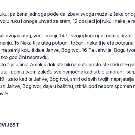
uku, pa žena jednoga pođe da izbavi svoga muža iz šaka onog
voju ruku i onoga uhvati za sram, 12 odsijeci joj ruku i neka je n
iti dvojak uteg, veći i manji. 14 U svojoj kući opet nemoj držati
anju. 15 Neka ti je uteg potpun i točan i neka ti je efa potpuna 
 na zemlji koju ti daje Jahve, Bog tvoj. 16 Ta Jahvi je, Bogu tv
, tko god čini nepravdu.
o ti je učinio Amalek dok ste bili na putu pošto ste izišli iz Egip
tu i pobi u tvom zaleđu sve nemoćne kad si bio umoran i iscrpl
9 I zato kad te Jahve, Bog tvoj, smiri od svih tvojih neprijatelja
u ti Jahve, Bog tvoj, daje u baštinu, izbriši pod nebom spomen 
vi!«
OVIJEST