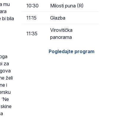
ka mu
10:30
Milosti puna (R)
vara
11:15
Glazba
bi bila
Virovitička
11:35
panorama
Pogledajte program
noga
bi za
egova
e želi
ne i
ersku
: ‘Ne
 skine
da