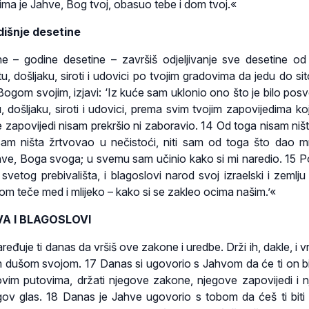
ima je Jahve, Bog tvoj, obasuo tebe i dom tvoj.«
išnje desetine
e – godine desetine – završiš odjeljivanje sve desetine o
tu, došljaku, siroti i udovici po tvojim gradovima da jedu do sit
ogom svojim, izjavi: ‘Iz kuće sam uklonio ono što je bilo pos
, došljaku, siroti i udovici, prema svim tvojim zapovijedima koj
e zapovijedi nisam prekršio ni zaboravio. 14 Od toga nisam ništ
isam ništa žrtvovao u nečistoći, niti sam od toga što dao m
ve, Boga svoga; u svemu sam učinio kako si mi naredio. 15 P
vetog prebivališta, i blagoslovi narod svoj izraelski i zemlju 
om teče med i mlijeko – kako si se zakleo ocima našim.’«
A I BLAGOSLOVI
ređuje ti danas da vršiš ove zakone i uredbe. Drži ih, dakle, i v
 dušom svojom. 17 Danas si ugovorio s Jahvom da će ti on bi
govim putovima, držati njegove zakone, njegove zapovijedi i 
egov glas. 18 Danas je Jahve ugovorio s tobom da ćeš ti biti