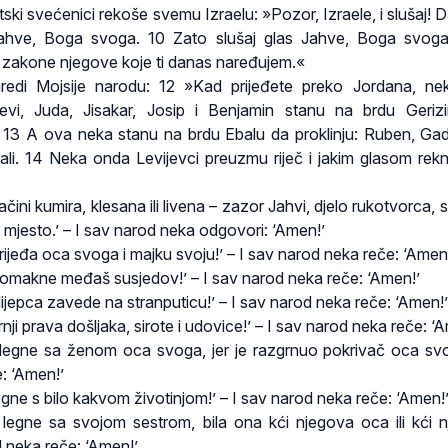
itski svećenici rekoše svemu Izraelu: »Pozor, Izraele, i slušaj! 
hve, Boga svoga. 10 Zato slušaj glas Jahve, Boga svoga,
i zakone njegove koje ti danas naređujem.«
edi Mojsije narodu: 12 »Kad prijeđete preko Jordana, ne
evi, Juda, Jisakar, Josip i Benjamin stanu na brdu Geri
d. 13 A ova neka stanu na brdu Ebalu da proklinju: Ruben, Gad
ali. 14 Neka onda Levijevci preuzmu riječ i jakim glasom rek
ačini kumira, klesana ili livena – zazor Jahvi, djelo rukotvorca,
o mjesto.’ – I sav narod neka odgovori: ‘Amen!’
 vrijeđa oca svoga i majku svoju!’ – I sav narod neka reče: ‘Amen
i pomakne međaš susjedov!’ – I sav narod neka reče: ‘Amen!’
 slijepca zavede na stranputicu!’ – I sav narod neka reče: ‘Amen!’
krnji prava došljaka, sirote i udovice!’ – I sav narod neka reče: ‘
i legne sa ženom oca svoga, jer je razgrnuo pokrivač oca svo
: ‘Amen!’
 legne s bilo kakvom životinjom!’ – I sav narod neka reče: ‘Amen!
i legne sa svojom sestrom, bila ona kći njegova oca ili kći 
d neka reče: ‘Amen!’