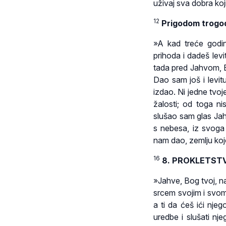
uživaj sva dobra koj
12
Prigodom trogod
»A kad treće godin
prihoda i dadeš levi
tada pred Jahvom, B
Dao sam još i levitu
izdao. Ni jedne tvoj
žalosti; od toga n
slušao sam glas Jah
s nebesa, iz svoga s
nam dao, zemlju koj
16
8. PROKLETSTV
»Jahve, Bog tvoj, na
srcem svojim i svom
a ti da ćeš ići nje
uredbe i slušati nj