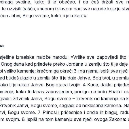
edraga svojina, kako ti je obećao, i da ćeš držati sve 
 te uzvisiti čašću, imenom i slavom nad sve narode koje je stvor
ećen Jahvi, Bogu svome, kako ti je rekao.«
na
rješine izraelske nalože narodu: »Vršite sve zapovijedi što
Onog dana kad prijeđete preko Jordana u zemlju što ti je daje
bi veliko kamenje; krečom ga okreči 3 i na njemu ispiši sve rije
d budeš ulazio u zemlju što ti je daje Jahve, Bog tvoj, u zemlj
kako ti je rekao Jahve, Bog otaca tvojih. 4 Kada, dakle, prijeđe
menje, kako ti danas zapovijedam, podigni na brdu Ebalu i ok
radi i žrtvenik Jahvi, Bogu svome – žrtvenik od kamenja na ko
Žrtvenik Jahvi, Bogu svome, sagradi od neklesana kamena. N
hvi, Bogu svome. 7 Prinosi i pričesnice i ondje ih blaguj, radu
 svojim. 8 Ispiši na tom kamenju sve riječi ovoga Zakona: u