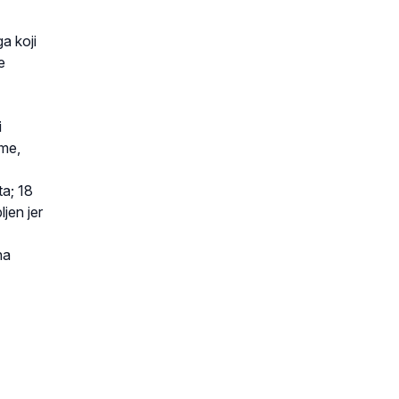
a koji
e
i
ome,
ta; 18
jen jer
na