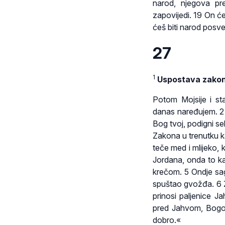
narod, njegova pr
zapovijedi. 19 On će
ćeš biti narod posv
27
1
Uspostava zako
Potom Mojsije i sta
danas naređujem. 2 
Bog tvoj, podigni se
Zakona u trenutku ka
teče med i mlijeko, 
Jordana, onda to ka
krečom. 5 Ondje sag
spuštao gvožđa. 6 
prinosi paljenice Ja
pred Jahvom, Bogom
dobro.«