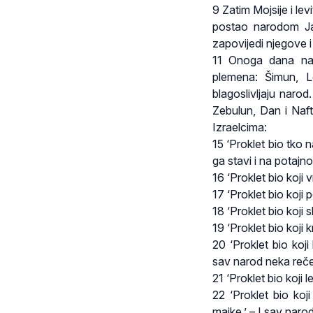
9 Zatim Mojsije i lev
postao narodom Ja
zapovijedi njegove 
11 Onoga dana nar
plemena: Šimun, L
blagoslivljaju naro
Zebulun, Dan i Naft
Izraelcima:
15 ‘Proklet bio tko n
ga stavi i na potajn
16 ‘Proklet bio koji
17 ‘Proklet bio koj
18 ‘Proklet bio koji
19 ‘Proklet bio koji 
20 ‘Proklet bio koj
sav narod neka reče
21 ‘Proklet bio koji
22 ‘Proklet bio koj
majke.’ – I sav naro