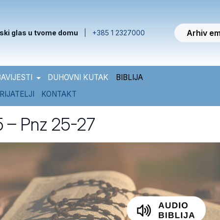
Arhiv em
ski glas u tvome domu
|
+385 1 2327000
AVIJESTI
DUHOVNI KUTAK
BIBLIJA
RIJATELJI
KONTAKT
65 – Pnz 25-27