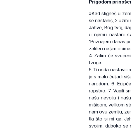
Prigodom prinošen
»Kad stigneš u zemlj
se nastaniš, 2 uzmi
Jahve, Bog tvoj, daj
u njemu nastani sv
‘Priznajem danas p
zakleo našim ocima 
4 Zatim će svećenik
tvoga.
5 Ti onda nastavi i 
je s malo čeljadi si
narodom. 6 Egipćan
ropstvo. 7 Vapili s
našu nevolju i na
mišicom, velikom st
nam ovu zemlju, zem
tla što si mi ga, 
svojim, duboko se n