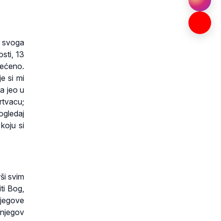
d svoga
osti, 13
većeno.
e si mi
a jeo u
rtvacu;
ogledaj
koju si
rši svim
ti Bog,
njegove
 njegov