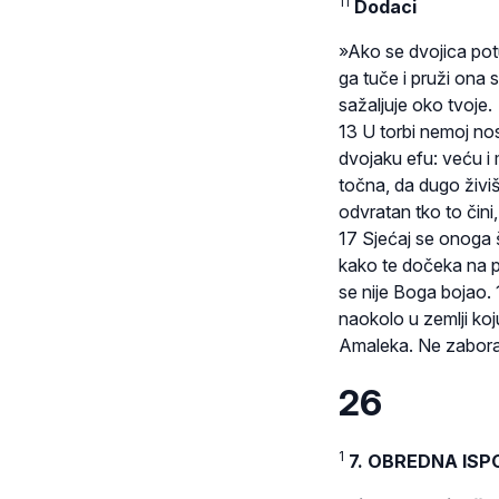
11
Dodaci
»Ako se dvojica pot
ga tuče i pruži ona s
sažaljuje oko tvoje.
13 U torbi nemoj nos
dvojaku efu: veću i m
točna, da dugo živiš
odvratan tko to čini
17 Sjećaj se onoga št
kako te dočeka na pu
se nije Boga bojao. 1
naokolo u zemlji koj
Amaleka. Ne zabora
26
1
7. OBREDNA ISP