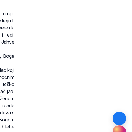
 u njoj
koju ti
bere da
i reci:
e Jahve
e, Boga
ac koji
i moćnim
m teško
aš jad,
ruženom
 i dade
odova s
, Bogom
od tebe