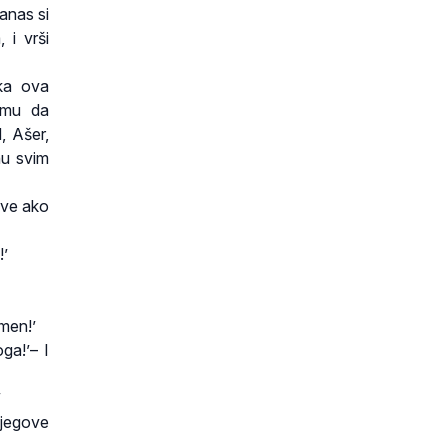
Danas si
 i vrši
ka ova
zimu da
, Ašer,
nu svim
 sve ako
!’
Amen!’
ga!’– I
’
njegove