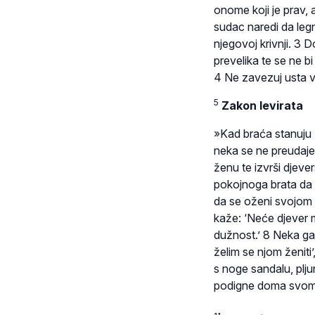
onome koji je prav, 
sudac naredi da leg
njegovoj krivnji. 3 
prevelika te se ne b
4 Ne zavezuj usta v
5
Zakon levirata
»Kad braća stanuju 
neka se ne preudaje 
ženu te izvrši djev
pokojnoga brata da 
da se oženi svojom 
kaže: ‘Neće djever 
dužnost.’ 8 Neka ga 
želim se njom ženiti
s noge sandalu, plju
podigne doma svome 