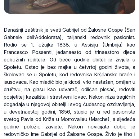
Današnji zaštitnik je sveti Gabrijel od Žalosne Gospe (San
Gabriele dell’Addolorata), talijanski redovnik pasionist.
Rodio se 1. ožujka 1838. u Assisiju (Umbrija) kao
Francesco Possenti, jedanaesto od trinaestoro djece
pobožnih roditelja. Od treće godine obitelj je živjela u
Spoletu. Ostao je bez majke u četvrtoj godini života, a
školovao se u Spoletu, kod redovnika Kršćanske braće i
isusovaca. Kao mladić bio je kicoš, vrlo nestašan, omiljen u
društvu, na glasu kao udvarač, odličan plesač, redoviti
posjetitelj kazališta i strastveni lovac. Nakon niza tragičnih
događaja u njegovoj obitelji i svog čudesnog ozdravljenja,
u devetnaestoj godini, 1856, stupio je u red pasionista
svetog Pavla od Križa u Morrovalleu (Marche), a sljedeće
godine položio zavjete. Nakon novicijata dobio je
redovničko ime Gabrijel od Žalosne Gospe. Živio je tiho i