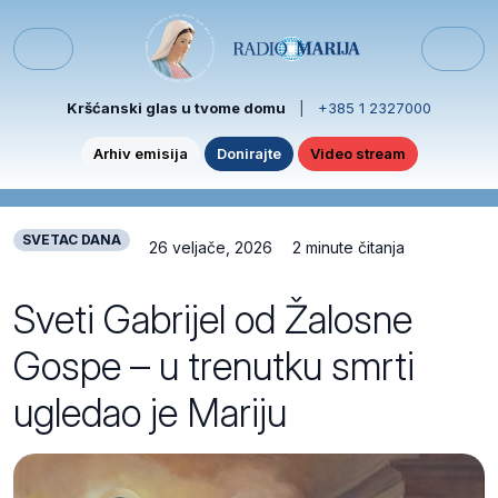
Skip to content
Skip to footer
Menu
Kršćanski glas u tvome domu
|
+385 1 2327000
Arhiv emisija
Donirajte
Video stream
SVETAC DANA
26 veljače, 2026
2 minute čitanja
Sveti Gabrijel od Žalosne
Gospe – u trenutku smrti
ugledao je Mariju