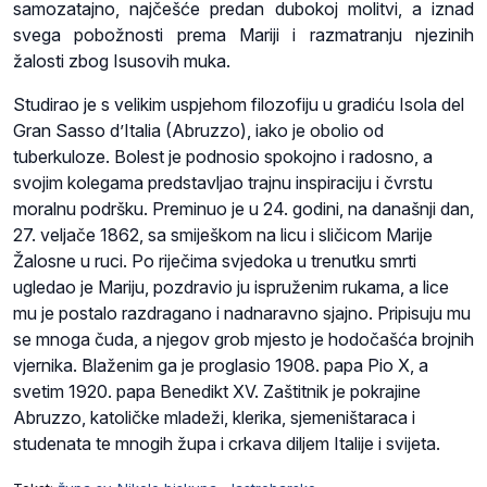
samozatajno, najčešće predan dubokoj molitvi, a iznad
svega pobožnosti prema Mariji i razmatranju njezinih
žalosti zbog Isusovih muka.
Studirao je s velikim uspjehom filozofiju u gradiću Isola del
Gran Sasso d’Italia (Abruzzo), iako je obolio od
tuberkuloze. Bolest je podnosio spokojno i radosno, a
svojim kolegama predstavljao trajnu inspiraciju i čvrstu
moralnu podršku. Preminuo je u 24. godini, na današnji dan,
27. veljače 1862, sa smiješkom na licu i sličicom Marije
Žalosne u ruci. Po riječima svjedoka u trenutku smrti
ugledao je Mariju, pozdravio ju ispruženim rukama, a lice
mu je postalo razdragano i nadnaravno sjajno. Pripisuju mu
se mnoga čuda, a njegov grob mjesto je hodočašća brojnih
vjernika. Blaženim ga je proglasio 1908. papa Pio X, a
svetim 1920. papa Benedikt XV. Zaštitnik je pokrajine
Abruzzo, katoličke mladeži, klerika, sjemeništaraca i
studenata te mnogih župa i crkava diljem Italije i svijeta.