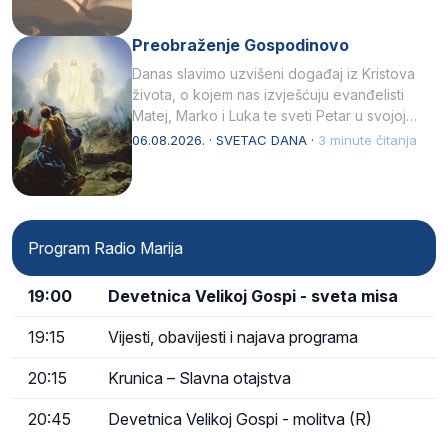
Preobraženje Gospodinovo
Danas slavimo uzvišeni događaj iz Kristova
života, o kojem nas izvješćuju evanđelisti
Matej, Marko i Luka te sveti Petar u svojoj
drugoj…
06.08.2026. · SVETAC DANA ·
3 minute čitanja
Program Radio Marija
19:00
Devetnica Velikoj Gospi - sveta misa
19:15
Vijesti, obavijesti i najava programa
20:15
Krunica – Slavna otajstva
20:45
Devetnica Velikoj Gospi - molitva (R)