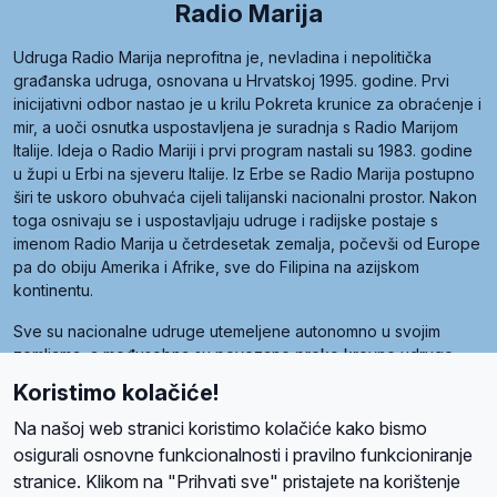
Radio Marija
Udruga Radio Marija neprofitna je, nevladina i nepolitička
građanska udruga, osnovana u Hrvatskoj 1995. godine. Prvi
inicijativni odbor nastao je u krilu Pokreta krunice za obraćenje i
mir, a uoči osnutka uspostavljena je suradnja s Radio Marijom
Italije. Ideja o Radio Mariji i prvi program nastali su 1983. godine
u župi u Erbi na sjeveru Italije. Iz Erbe se Radio Marija postupno
širi te uskoro obuhvaća cijeli talijanski nacionalni prostor. Nakon
toga osnivaju se i uspostavljaju udruge i radijske postaje s
imenom Radio Marija u četrdesetak zemalja, počevši od Europe
pa do obiju Amerika i Afrike, sve do Filipina na azijskom
kontinentu.
Sve su nacionalne udruge utemeljene autonomno u svojim
zemljama, a međusobna su povezane preko krovne udruge
pod nazivom Svjetska obitelj Radio Marije (World Family of
Koristimo kolačiće!
Radio Maria). Svjetsku obitelj utemeljilo je sedam članica, među
kojima je i hrvatska Udruga Radio Marija.
Na našoj web stranici koristimo kolačiće kako bismo
osigurali osnovne funkcionalnosti i pravilno funkcioniranje
stranice. Klikom na "Prihvati sve" pristajete na korištenje