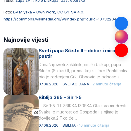
Tekst:
župa sv. Nikole biskupa, Jastrebarsko
Foto:
By Miyska – Own work, CC BY-SA 4.0,
https://commons.wikimedia.org/w/index.php?curid=107822046
Najnovije vijesti
Sveti papa Siksto II – dobar i miroljubiv
pastir
Današnji sveti zaštitnik, rimski biskup, papa
Siksto (Sixtus) II, prema knjizi Liber Pontificalis
bio je rođenjem Grk. Obnovio je odnose s
afričkim…
07.08.2026. · SVETAC DANA ·
2 minute čitanja
Biblija 365 – Sir 1-5
Sir 1-5 1 I. ZBIRKA IZREKA Otajstvo mudrosti
Svaka je mudrost od Gospoda i s njime je
dovijeka.2 Tko će…
07.08.2026. · BIBLIJA ·
10 minute čitanja