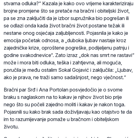
stvarna odluka?“ Kazala je kako ovo vrijeme karakteriziraju
brojne promjene što se pretače na bračni i obiteljski život,
pa se zna zaključiti da je izbor supružnika bio pogrešan ili
se odlazi onda kada život bračni život postane težak ili
nestane onog osjećaja zaljubljenosti. Pojasnila je kako je
emocija početak odnosa, a „duboka ljubav nastaje kroz
zajedničke krize, oproštene pogreške, podijeljenu patnju i
godine svakodnevice“. Zato izraz „dok nas smrt ne rastavi“
može i mora biti odluka, teška i zahtjevna, ali moguća,
poručila je među ostalim Sokal Gojavić i zaključila: „Ljubav,
ako je prava, ne traži samo sadašnjost, nego vječnost.“
Bračni par Srđ i Ana Portolan posvjedočio je o svome
braku s naglaskom na to kakav je njihov život bio prije
nego što su počeli zajedno moliti i kakav je nakon toga.
Pojasnili su kako brak sada doživljavaju kao otajstvo te da
im to razumijevanje pomaže u bračnom i obiteljskom
životu.