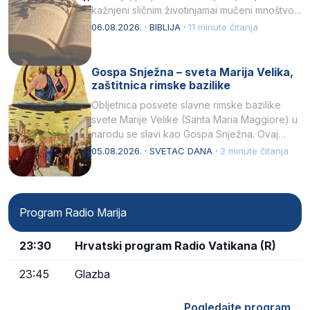
kažnjeni sličnim životinjamai mučeni mnoštvom
kukaca.2 A narod…
06.08.2026. · BIBLIJA ·
11 minute čitanja
Gospa Snježna – sveta Marija Velika,
zaštitnica rimske bazilike
Obljetnica posvete slavne rimske bazilike
svete Marije Velike (Santa Maria Maggiore) u
narodu se slavi kao Gospa Snježna. Ovaj
naziv, Sancta Maria…
05.08.2026. · SVETAC DANA ·
2 minute čitanja
Program Radio Marija
23:30
Hrvatski program Radio Vatikana (R)
23:45
Glazba
Pogledajte program