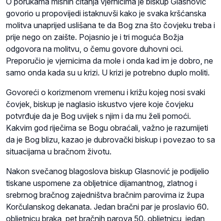
O porukama misnih čitanja vjernicima je biskup Glasnović
govorio u propovijedi istaknuvši kako je svaka kršćanska
molitva unaprijed uslišana te da Bog zna što čovjeku treba i
prije nego on zaište. Pojasnio je i tri moguća Božja
odgovora na molitvu, o čemu govore duhovni oci.
Preporučio je vjernicima da mole i onda kad im je dobro, ne
samo onda kada su u krizi. U krizi je potrebno duplo moliti.
Govoreći o korizmenom vremenu i križu kojeg nosi svaki
čovjek, biskup je naglasio iskustvo vjere koje čovjeku
potvrđuje da je Bog uvijek s njim i da mu želi pomoći.
Kakvim god riječima se Bogu obraćali, važno je razumijeti
da je Bog blizu, kazao je dubrovački biskup i povezao to sa
situacijama u bračnom životu.
Nakon svečanog blagoslova biskup Glasnović je podijelio
tiskane uspomene za obljetnice dijamantnog, zlatnog i
srebrnog bračnog zajedništva bračnim parovima iz župa
Korčulanskog dekanata. Jedan bračni par je proslavio 60.
obljetnicu braka, pet bračnih parova 50. obljetnicu, jedan