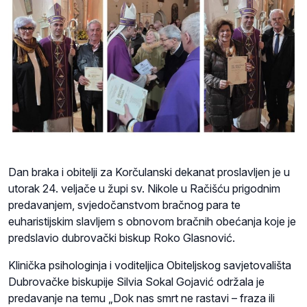
Dan braka i obitelji za Korčulanski dekanat proslavljen je u
utorak 24. veljače u župi sv. Nikole u Račišću prigodnim
predavanjem, svjedočanstvom bračnog para te
euharistijskim slavljem s obnovom bračnih obećanja koje je
predslavio dubrovački biskup Roko Glasnović.
Klinička psihologinja i voditeljica Obiteljskog savjetovališta
Dubrovačke biskupije Silvia Sokal Gojavić održala je
predavanje na temu „Dok nas smrt ne rastavi – fraza ili