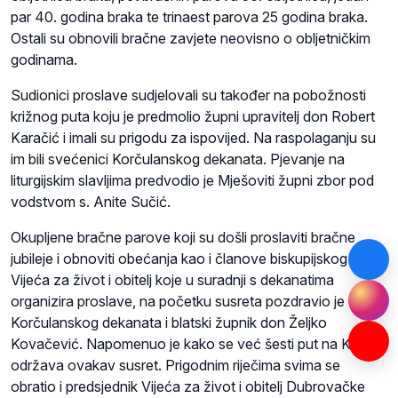
par 40. godina braka te trinaest parova 25 godina braka.
Ostali su obnovili bračne zavjete neovisno o obljetničkim
godinama.
Sudionici proslave sudjelovali su također na pobožnosti
križnog puta koju je predmolio župni upravitelj don Robert
Karačić i imali su prigodu za ispovijed. Na raspolaganju su
im bili svećenici Korčulanskog dekanata. Pjevanje na
liturgijskim slavljima predvodio je Mješoviti župni zbor pod
vodstvom s. Anite Sučić.
Okupljene bračne parove koji su došli proslaviti bračne
jubileje i obnoviti obećanja kao i članove biskupijskog
Vijeća za život i obitelj koje u suradnji s dekanatima
organizira proslave, na početku susreta pozdravio je dekan
Korčulanskog dekanata i blatski župnik don Željko
Kovačević. Napomenuo je kako se već šesti put na Korčuli
održava ovakav susret. Prigodnim riječima svima se
obratio i predsjednik Vijeća za život i obitelj Dubrovačke