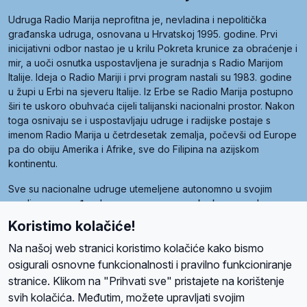
Udruga Radio Marija neprofitna je, nevladina i nepolitička
građanska udruga, osnovana u Hrvatskoj 1995. godine. Prvi
inicijativni odbor nastao je u krilu Pokreta krunice za obraćenje i
mir, a uoči osnutka uspostavljena je suradnja s Radio Marijom
Italije. Ideja o Radio Mariji i prvi program nastali su 1983. godine
u župi u Erbi na sjeveru Italije. Iz Erbe se Radio Marija postupno
širi te uskoro obuhvaća cijeli talijanski nacionalni prostor. Nakon
toga osnivaju se i uspostavljaju udruge i radijske postaje s
imenom Radio Marija u četrdesetak zemalja, počevši od Europe
pa do obiju Amerika i Afrike, sve do Filipina na azijskom
kontinentu.
Sve su nacionalne udruge utemeljene autonomno u svojim
zemljama, a međusobna su povezane preko krovne udruge
pod nazivom Svjetska obitelj Radio Marije (World Family of
Koristimo kolačiće!
Radio Maria). Svjetsku obitelj utemeljilo je sedam članica, među
kojima je i hrvatska Udruga Radio Marija.
Na našoj web stranici koristimo kolačiće kako bismo
osigurali osnovne funkcionalnosti i pravilno funkcioniranje
stranice. Klikom na "Prihvati sve" pristajete na korištenje
svih kolačića. Međutim, možete upravljati svojim