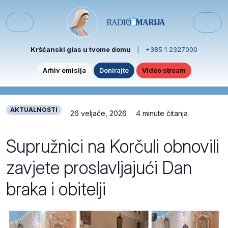
Skip to content
Skip to footer
Menu
Kršćanski glas u tvome domu
|
+385 1 2327000
Arhiv emisija
Donirajte
Video stream
AKTUALNOSTI
26 veljače, 2026
4 minute čitanja
Supružnici na Korčuli obnovili
zavjete proslavljajući Dan
braka i obitelji