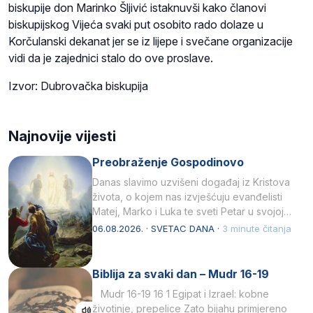
biskupije don Marinko Šljivić istaknuvši kako članovi
biskupijskog Vijeća svaki put osobito rado dolaze u
Korčulanski dekanat jer se iz lijepe i svečane organizacije
vidi da je zajednici stalo do ove proslave.
Izvor: Dubrovačka biskupija
Najnovije vijesti
Preobraženje Gospodinovo
Danas slavimo uzvišeni događaj iz Kristova
života, o kojem nas izvješćuju evanđelisti
Matej, Marko i Luka te sveti Petar u svojoj
drugoj…
06.08.2026. · SVETAC DANA ·
3 minute čitanja
Biblija za svaki dan – Mudr 16-19
Mudr 16-19 16 1 Egipat i Izrael: kobne
životinje, prepelice Zato bijahu primjereno