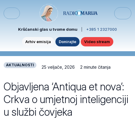
Skip to content
Skip to footer
Menu
Kršćanski glas u tvome domu
|
+385 1 2327000
Arhiv emisija
Donirajte
Video stream
AKTUALNOSTI
25 veljače, 2026
2 minute čitanja
Objavljena ‘Antiqua et nova’:
Crkva o umjetnoj inteligenciji
u službi čovjeka