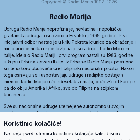
Copyright © Radio Marija 1997-2026
Radio Marija
Udruga Radio Marija neprofitna je, nevladina i nepolitička
građanska udruga, osnovana u Hrvatskoj 1995. godine. Prvi
inicijativni odbor nastao je u krilu Pokreta krunice za obraćenje i
mir, a uoči osnutka uspostavljena je suradnja s Radio Marijom
Italije. Ideja o Radio Mariji i prvi program nastali su 1983. godine
u župi u Erbi na sjeveru Italije. Iz Erbe se Radio Marija postupno
širi te uskoro obuhvaća cijeli talijanski nacionalni prostor. Nakon
toga osnivaju se i uspostavljaju udruge i radijske postaje s
imenom Radio Marija u četrdesetak zemalja, počevši od Europe
pa do obiju Amerika i Afrike, sve do Filipina na azijskom
kontinentu.
Sve su nacionalne udruge utemeljene autonomno u svojim
zemljama, a međusobna su povezane preko krovne udruge
pod nazivom Svjetska obitelj Radio Marije (World Family of
Koristimo kolačiće!
Radio Maria). Svjetsku obitelj utemeljilo je sedam članica, među
kojima je i hrvatska Udruga Radio Marija.
Na našoj web stranici koristimo kolačiće kako bismo