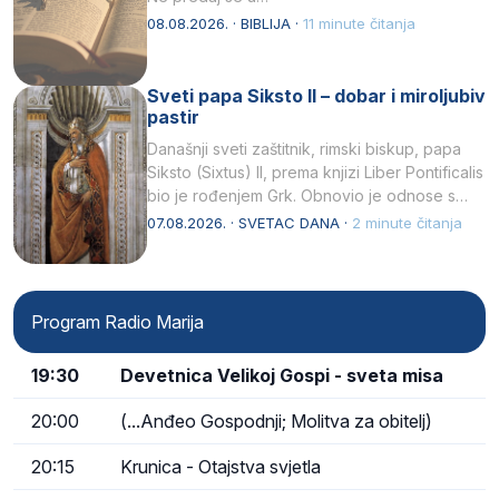
08.08.2026. · BIBLIJA ·
11 minute čitanja
Sveti papa Siksto II – dobar i miroljubiv
pastir
Današnji sveti zaštitnik, rimski biskup, papa
Siksto (Sixtus) II, prema knjizi Liber Pontificalis
bio je rođenjem Grk. Obnovio je odnose s
afričkim…
07.08.2026. · SVETAC DANA ·
2 minute čitanja
Program Radio Marija
19:30
Devetnica Velikoj Gospi - sveta misa
20:00
(...Anđeo Gospodnji; Molitva za obitelj)
20:15
Krunica - Otajstva svjetla