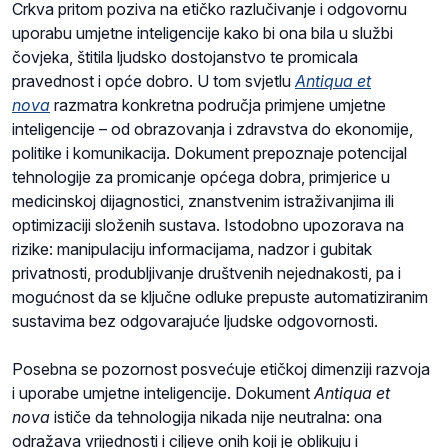
Crkva pritom poziva na etičko razlučivanje i odgovornu
uporabu umjetne inteligencije kako bi ona bila u službi
čovjeka, štitila ljudsko dostojanstvo te promicala
pravednost i opće dobro. U tom svjetlu
Antiqua et
nova
razmatra konkretna područja primjene umjetne
inteligencije – od obrazovanja i zdravstva do ekonomije,
politike i komunikacija. Dokument prepoznaje potencijal
tehnologije za promicanje općega dobra, primjerice u
medicinskoj dijagnostici, znanstvenim istraživanjima ili
optimizaciji složenih sustava. Istodobno upozorava na
rizike: manipulaciju informacijama, nadzor i gubitak
privatnosti, produbljivanje društvenih nejednakosti, pa i
mogućnost da se ključne odluke prepuste automatiziranim
sustavima bez odgovarajuće ljudske odgovornosti.
Posebna se pozornost posvećuje etičkoj dimenziji razvoja
i uporabe umjetne inteligencije. Dokument
Antiqua et
nova
ističe da tehnologija nikada nije neutralna: ona
odražava vrijednosti i ciljeve onih koji je oblikuju i