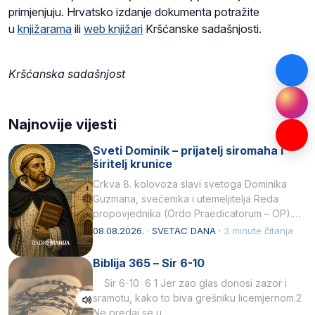
primjenjuju. Hrvatsko izdanje dokumenta potražite
u
knjižarama
ili
web knjižari
Kršćanske sadašnjosti.
Kršćanska sadašnjost
Najnovije vijesti
Sveti Dominik – prijatelj siromaha i
širitelj krunice
Crkva 8. kolovoza slavi svetoga Dominika
Guzmana, svećenika i utemeljitelja Reda
propovjednika (Ordo Praedicatorum – OP).
Svojim životom, dubokom ljubavlju prema
08.08.2026. · SVETAC DANA ·
3 minute čitanja
Kristu…
Biblija 365 – Sir 6-10
Sir 6-10 6 1 Jer zao glas donosi zazor i
sramotu, kako to biva grešniku licemjernom.2
Ne predaj se u…