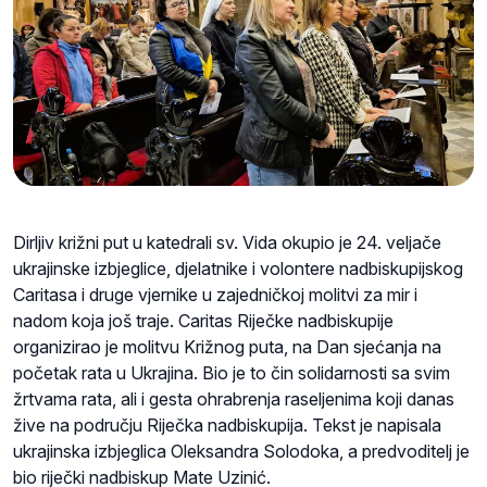
Dirljiv križni put u katedrali sv. Vida okupio je 24. veljače
ukrajinske izbjeglice, djelatnike i volontere nadbiskupijskog
Caritasa i druge vjernike u zajedničkoj molitvi za mir i
nadom koja još traje. Caritas Riječke nadbiskupije
organizirao je molitvu Križnog puta, na Dan sjećanja na
početak rata u Ukrajina. Bio je to čin solidarnosti sa svim
žrtvama rata, ali i gesta ohrabrenja raseljenima koji danas
žive na području Riječka nadbiskupija. Tekst je napisala
ukrajinska izbjeglica Oleksandra Solodoka, a predvoditelj je
bio riječki nadbiskup Mate Uzinić.