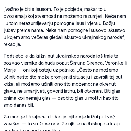
„Važno je biti s Isusom. To je pobjeda, makar to u
ovozemaljskoj stvarnosti ne možemo razumjeti. Neka nam
i u tom nerazumijevanju pomogne Isus i vjera u Božju
ljubav prema nama. Neka nam pomogne Isusovo iskustvo
u kojem smo večeras gledali iskustvo ukrajinskog naroda“,
rekao je.
Podsjetio je da križni put ukrajinskog naroda još traje te
pozvao vjernike da budu poput Šimuna Cirenca, Veronike ili
Marije — oni koji ostaju uz patnika. „Često ne možemo
učiniti nešto što može promijeniti situaciju i završiti taj put
križa, ali možemo učiniti ono što možemo: ne okrenuti
glavu, ne umanjivati, govoriti istinu, biti otvoreni. Biti glas
onima koji nemaju glas — osobito glas u molitvi kao što
smo danas bili.“
Za mnoge Ukrajince, dodao je, njihov je križni put već
završen — to su žrtve rata. Za njih je nadbiskup na kraju
predmolio prigodne molitve.