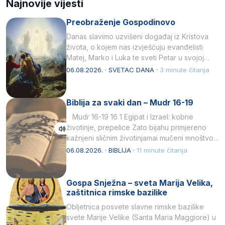
Najnovije vijesti
Preobraženje Gospodinovo
Danas slavimo uzvišeni događaj iz Kristova
života, o kojem nas izvješćuju evanđelisti
Matej, Marko i Luka te sveti Petar u svojoj
drugoj…
06.08.2026. · SVETAC DANA ·
3 minute čitanja
Biblija za svaki dan – Mudr 16-19
Mudr 16-19 16 1 Egipat i Izrael: kobne
životinje, prepelice Zato bijahu primjereno
kažnjeni sličnim životinjamai mučeni mnoštvom
kukaca.2 A narod…
06.08.2026. · BIBLIJA ·
11 minute čitanja
Gospa Snježna – sveta Marija Velika,
zaštitnica rimske bazilike
Obljetnica posvete slavne rimske bazilike
svete Marije Velike (Santa Maria Maggiore) u