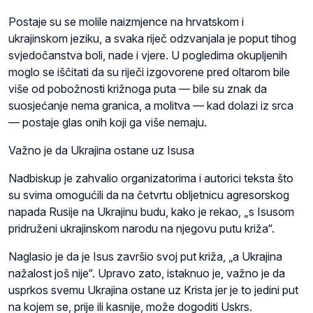
Postaje su se molile naizmjence na hrvatskom i
ukrajinskom jeziku, a svaka riječ odzvanjala je poput tihog
svjedočanstva boli, nade i vjere. U pogledima okupljenih
moglo se iščitati da su riječi izgovorene pred oltarom bile
više od pobožnosti križnoga puta — bile su znak da
suosjećanje nema granica, a molitva — kad dolazi iz srca
— postaje glas onih koji ga više nemaju.
Važno je da Ukrajina ostane uz Isusa
Nadbiskup je zahvalio organizatorima i autorici teksta što
su svima omogućili da na četvrtu obljetnicu agresorskog
napada Rusije na Ukrajinu budu, kako je rekao, „s Isusom
pridruženi ukrajinskom narodu na njegovu putu križa“.
Naglasio je da je Isus završio svoj put križa, „a Ukrajina
nažalost još nije“. Upravo zato, istaknuo je, važno je da
usprkos svemu Ukrajina ostane uz Krista jer je to jedini put
na kojem se, prije ili kasnije, može dogoditi Uskrs.