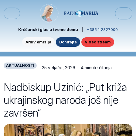
Skip to content
Skip to footer
Menu
Kršćanski glas u tvome domu
|
+385 1 2327000
Arhiv emisija
Donirajte
Video stream
AKTUALNOSTI
25 veljače, 2026
4 minute čitanja
Nadbiskup Uzinić: „Put križa
ukrajinskog naroda još nije
završen“