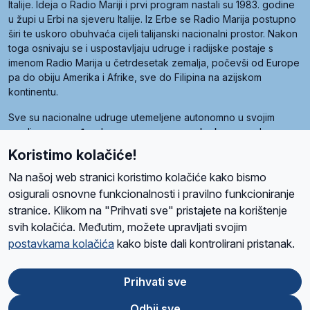
Italije. Ideja o Radio Mariji i prvi program nastali su 1983. godine
u župi u Erbi na sjeveru Italije. Iz Erbe se Radio Marija postupno
širi te uskoro obuhvaća cijeli talijanski nacionalni prostor. Nakon
toga osnivaju se i uspostavljaju udruge i radijske postaje s
imenom Radio Marija u četrdesetak zemalja, počevši od Europe
pa do obiju Amerika i Afrike, sve do Filipina na azijskom
kontinentu.
Sve su nacionalne udruge utemeljene autonomno u svojim
zemljama, a međusobna su povezane preko krovne udruge
pod nazivom Svjetska obitelj Radio Marije (World Family of
Koristimo kolačiće!
Radio Maria). Svjetsku obitelj utemeljilo je sedam članica, među
kojima je i hrvatska Udruga Radio Marija.
Na našoj web stranici koristimo kolačiće kako bismo
osigurali osnovne funkcionalnosti i pravilno funkcioniranje
stranice. Klikom na "Prihvati sve" pristajete na korištenje
svih kolačića. Međutim, možete upravljati svojim
O nama
Radio
Program
Volonteri
Prijatelji
Kontakt
Pravila privatnosti
postavkama kolačića
kako biste dali kontrolirani pristanak.
Kolačići
Uvjeti korištenja
Ova stranica je zaštićena Google reCAPTCHA sustavom
Prihvati sve
Odbij sve
App
Google