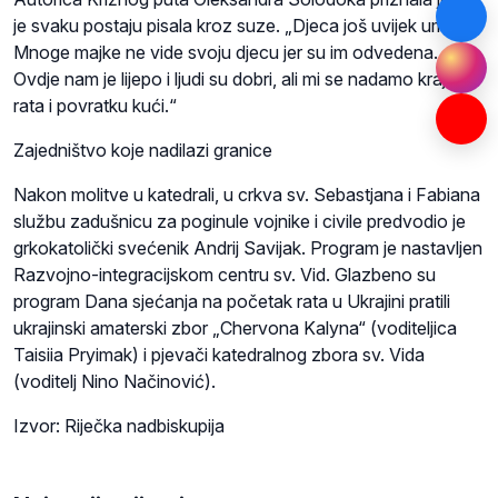
je svaku postaju pisala kroz suze. „Djeca još uvijek umiru.
Mnoge majke ne vide svoju djecu jer su im odvedena.
Ovdje nam je lijepo i ljudi su dobri, ali mi se nadamo kraju
rata i povratku kući.“
Zajedništvo koje nadilazi granice
Nakon molitve u katedrali, u crkva sv. Sebastjana i Fabiana
službu zadušnicu za poginule vojnike i civile predvodio je
grkokatolički svećenik Andrij Savijak. Program je nastavljen
Razvojno-integracijskom centru sv. Vid. Glazbeno su
program Dana sjećanja na početak rata u Ukrajini pratili
ukrajinski amaterski zbor „Chervona Kalyna“ (voditeljica
Taisiia Pryimak) i pjevači katedralnog zbora sv. Vida
(voditelj Nino Načinović).
Izvor: Riječka nadbiskupija