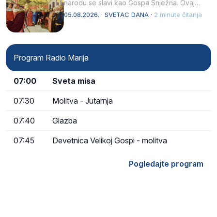
narodu se slavi kao Gospa Snježna. Ovaj
naziv, Sancta Maria…
05.08.2026. · SVETAC DANA ·
2 minute čitanja
Program Radio Marija
07:00
Sveta misa
07:30
Molitva - Jutarnja
07:40
Glazba
07:45
Devetnica Velikoj Gospi - molitva
Pogledajte program