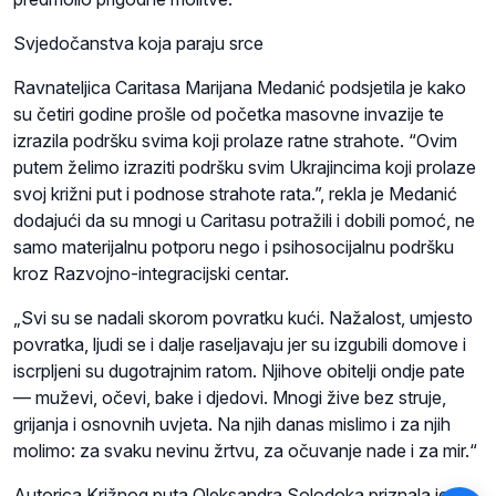
Svjedočanstva koja paraju srce
Ravnateljica Caritasa Marijana Medanić podsjetila je kako
su četiri godine prošle od početka masovne invazije te
izrazila podršku svima koji prolaze ratne strahote. “Ovim
putem želimo izraziti podršku svim Ukrajincima koji prolaze
svoj križni put i podnose strahote rata.”, rekla je Medanić
dodajući da su mnogi u Caritasu potražili i dobili pomoć, ne
samo materijalnu potporu nego i psihosocijalnu podršku
kroz Razvojno-integracijski centar.
„Svi su se nadali skorom povratku kući. Nažalost, umjesto
povratka, ljudi se i dalje raseljavaju jer su izgubili domove i
iscrpljeni su dugotrajnim ratom. Njihove obitelji ondje pate
— muževi, očevi, bake i djedovi. Mnogi žive bez struje,
grijanja i osnovnih uvjeta. Na njih danas mislimo i za njih
molimo: za svaku nevinu žrtvu, za očuvanje nade i za mir.“
Autorica Križnog puta Oleksandra Solodoka priznala je da