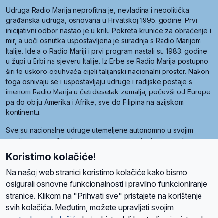
Udruga Radio Marija neprofitna je, nevladina i nepolitička
građanska udruga, osnovana u Hrvatskoj 1995. godine. Prvi
inicijativni odbor nastao je u krilu Pokreta krunice za obraćenje i
mir, a uoči osnutka uspostavljena je suradnja s Radio Marijom
Italije. Ideja o Radio Mariji i prvi program nastali su 1983. godine
u župi u Erbi na sjeveru Italije. Iz Erbe se Radio Marija postupno
širi te uskoro obuhvaća cijeli talijanski nacionalni prostor. Nakon
toga osnivaju se i uspostavljaju udruge i radijske postaje s
imenom Radio Marija u četrdesetak zemalja, počevši od Europe
pa do obiju Amerika i Afrike, sve do Filipina na azijskom
kontinentu.
Sve su nacionalne udruge utemeljene autonomno u svojim
zemljama, a međusobna su povezane preko krovne udruge
pod nazivom Svjetska obitelj Radio Marije (World Family of
Koristimo kolačiće!
Radio Maria). Svjetsku obitelj utemeljilo je sedam članica, među
kojima je i hrvatska Udruga Radio Marija.
Na našoj web stranici koristimo kolačiće kako bismo
osigurali osnovne funkcionalnosti i pravilno funkcioniranje
stranice. Klikom na "Prihvati sve" pristajete na korištenje
svih kolačića. Međutim, možete upravljati svojim
O nama
Radio
Program
Volonteri
Prijatelji
Kontakt
Pravila privatnosti