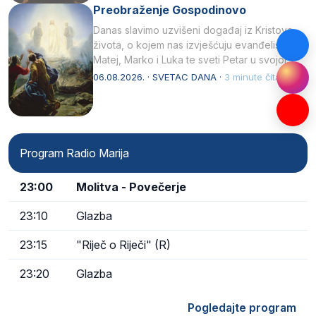
Preobraženje Gospodinovo
Danas slavimo uzvišeni događaj iz Kristova
života, o kojem nas izvješćuju evanđelisti
Matej, Marko i Luka te sveti Petar u svojoj
drugoj…
06.08.2026. · SVETAC DANA ·
3 minute čitanja
Program Radio Marija
23:00
Molitva - Povečerje
23:10
Glazba
23:15
"Riječ o Riječi" (R)
23:20
Glazba
Pogledajte program