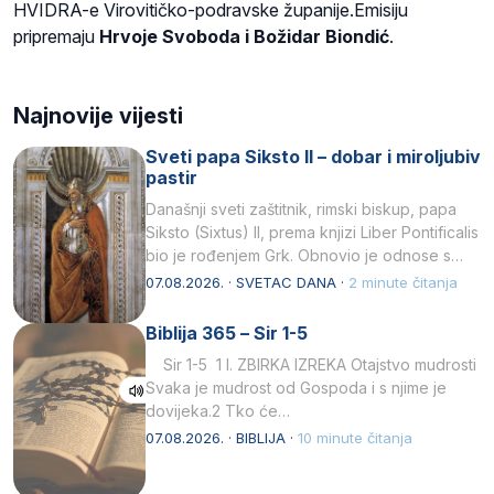
HVIDRA-e Virovitičko-podravske županije.Emisiju
pripremaju
Hrvoje Svoboda i Božidar Biondić
.
Najnovije vijesti
Sveti papa Siksto II – dobar i miroljubiv
pastir
Današnji sveti zaštitnik, rimski biskup, papa
Siksto (Sixtus) II, prema knjizi Liber Pontificalis
bio je rođenjem Grk. Obnovio je odnose s
afričkim…
07.08.2026. · SVETAC DANA ·
2 minute čitanja
Biblija 365 – Sir 1-5
Sir 1-5 1 I. ZBIRKA IZREKA Otajstvo mudrosti
Svaka je mudrost od Gospoda i s njime je
dovijeka.2 Tko će…
07.08.2026. · BIBLIJA ·
10 minute čitanja