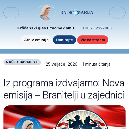
Skip to content
Skip to footer
Menu
Kršćanski glas u tvome domu
|
+385 1 2327000
Arhiv emisija
Donirajte
Video stream
NAŠE OBAVIJESTI
25 veljače, 2026
1 minuta čitanja
Iz programa izdvajamo: Nova
emisija – Branitelji u zajednici