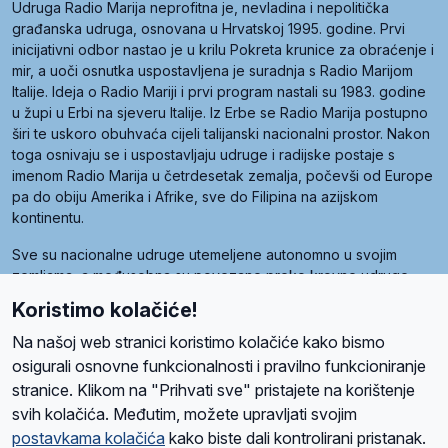
Udruga Radio Marija neprofitna je, nevladina i nepolitička
građanska udruga, osnovana u Hrvatskoj 1995. godine. Prvi
inicijativni odbor nastao je u krilu Pokreta krunice za obraćenje i
mir, a uoči osnutka uspostavljena je suradnja s Radio Marijom
Italije. Ideja o Radio Mariji i prvi program nastali su 1983. godine
u župi u Erbi na sjeveru Italije. Iz Erbe se Radio Marija postupno
širi te uskoro obuhvaća cijeli talijanski nacionalni prostor. Nakon
toga osnivaju se i uspostavljaju udruge i radijske postaje s
imenom Radio Marija u četrdesetak zemalja, počevši od Europe
pa do obiju Amerika i Afrike, sve do Filipina na azijskom
kontinentu.
Sve su nacionalne udruge utemeljene autonomno u svojim
zemljama, a međusobna su povezane preko krovne udruge
pod nazivom Svjetska obitelj Radio Marije (World Family of
Koristimo kolačiće!
Radio Maria). Svjetsku obitelj utemeljilo je sedam članica, među
kojima je i hrvatska Udruga Radio Marija.
Na našoj web stranici koristimo kolačiće kako bismo
osigurali osnovne funkcionalnosti i pravilno funkcioniranje
stranice. Klikom na "Prihvati sve" pristajete na korištenje
svih kolačića. Međutim, možete upravljati svojim
O nama
Radio
Program
Volonteri
Prijatelji
Kontakt
Pravila privatnosti
postavkama kolačića
kako biste dali kontrolirani pristanak.