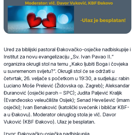
Ured za biblijski pastoral Đakovačko-osječke nadbiskupije i
Institut za novu evangelizaciju „Sv. Ivan Pavao II.“
organizira okrugli stol na temu „Kako ljubiti Boga i čovjeka
u suvremenom svijetu?“. Okrugli stol će se održati u
četvrtak, 26. veljače s početkom u 19:30, a sudjeluju: rabin
Luciano Moše Prelević (Židovska op. Zagreb); Aleksandar
Đuranović (osječki paroh – SPC); Judita Paljević Kraljik
(Evanđeosko veleučilište Osijek); Senad Hevešević (imam
osječki); Ivan Benaković (katolički svećenik i bibličar KBF-
a u Đakovu). Moderator okruglog stola je vlč. Davor
Vuković (KBF Đakovo). Ulaz je besplatan.
Izvor: Đakovačko-osječka nadbiskupija