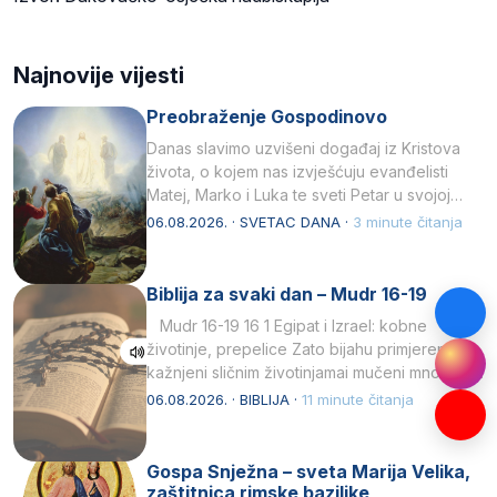
Najnovije vijesti
Preobraženje Gospodinovo
Danas slavimo uzvišeni događaj iz Kristova
života, o kojem nas izvješćuju evanđelisti
Matej, Marko i Luka te sveti Petar u svojoj
drugoj…
06.08.2026. · SVETAC DANA ·
3 minute čitanja
Biblija za svaki dan – Mudr 16-19
Mudr 16-19 16 1 Egipat i Izrael: kobne
životinje, prepelice Zato bijahu primjereno
kažnjeni sličnim životinjamai mučeni mnoštvom
kukaca.2 A narod…
06.08.2026. · BIBLIJA ·
11 minute čitanja
Gospa Snježna – sveta Marija Velika,
zaštitnica rimske bazilike