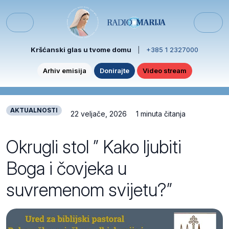
Skip to content
Skip to footer
Menu
Kršćanski glas u tvome domu
|
+385 1 2327000
Arhiv emisija
Donirajte
Video stream
AKTUALNOSTI
22 veljače, 2026
1 minuta čitanja
Okrugli stol ” Kako ljubiti
Boga i čovjeka u
suvremenom svijetu?”