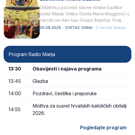
Obljetnica posvete slavne rimske bazilike
svete Marije Velike (Santa Maria Maggiore) u
narodu se slavi kao Gospa Snježna. Ovaj
naziv, Sancta Maria…
05.08.2026. · SVETAC DANA ·
2 minute čitanja
Program Radio Marija
13:30
Obavijesti i najava programa
13:45
Glazba
14:00
Pozdravi, čestitke i preporuke
Molitva za susret hrvatskih katoličkih obitelji
14:55
2026.
Pogledajte program