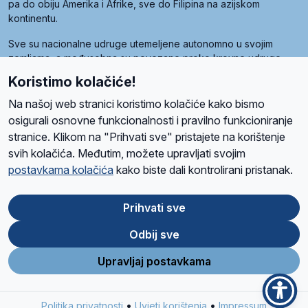
pa do obiju Amerika i Afrike, sve do Filipina na azijskom
kontinentu.
Sve su nacionalne udruge utemeljene autonomno u svojim
zemljama, a međusobna su povezane preko krovne udruge
pod nazivom Svjetska obitelj Radio Marije (World Family of
Koristimo kolačiće!
Radio Maria). Svjetsku obitelj utemeljilo je sedam članica, među
kojima je i hrvatska Udruga Radio Marija.
Na našoj web stranici koristimo kolačiće kako bismo
osigurali osnovne funkcionalnosti i pravilno funkcioniranje
stranice. Klikom na "Prihvati sve" pristajete na korištenje
svih kolačića. Međutim, možete upravljati svojim
O nama
Radio
Program
Volonteri
Prijatelji
Kontakt
Pravila privatnosti
postavkama kolačića
kako biste dali kontrolirani pristanak.
Kolačići
Uvjeti korištenja
Ova stranica je zaštićena Google reCAPTCHA sustavom
Prihvati sve
Odbij sve
App
Google
Store
Play
Upravljaj postavkama
Design and development
SIK
&
C-Tel
•
•
Politika privatnosti
Uvjeti korištenja
Impressum