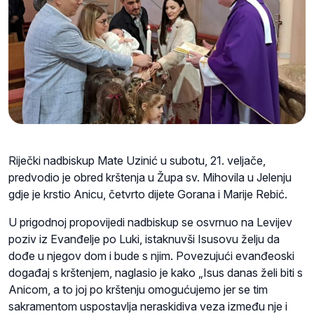
Riječki nadbiskup Mate Uzinić u subotu, 21. veljače,
predvodio je obred krštenja u Župa sv. Mihovila u Jelenju
gdje je krstio Anicu, četvrto dijete Gorana i Marije Rebić.
U prigodnoj propovijedi nadbiskup se osvrnuo na Levijev
poziv iz Evanđelje po Luki, istaknuvši Isusovu želju da
dođe u njegov dom i bude s njim. Povezujući evanđeoski
događaj s krštenjem, naglasio je kako „Isus danas želi biti s
Anicom, a to joj po krštenju omogućujemo jer se tim
sakramentom uspostavlja neraskidiva veza između nje i