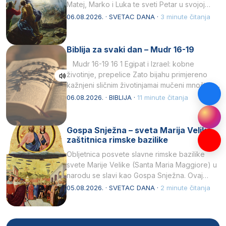
Matej, Marko i Luka te sveti Petar u svojoj
drugoj…
06.08.2026. · SVETAC DANA ·
3 minute čitanja
Biblija za svaki dan – Mudr 16-19
Mudr 16-19 16 1 Egipat i Izrael: kobne
životinje, prepelice Zato bijahu primjereno
kažnjeni sličnim životinjamai mučeni mnoštvom
kukaca.2 A narod…
06.08.2026. · BIBLIJA ·
11 minute čitanja
Gospa Snježna – sveta Marija Velika,
zaštitnica rimske bazilike
Obljetnica posvete slavne rimske bazilike
svete Marije Velike (Santa Maria Maggiore) u
narodu se slavi kao Gospa Snježna. Ovaj
naziv, Sancta Maria…
05.08.2026. · SVETAC DANA ·
2 minute čitanja