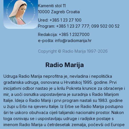
Kameniti stol 11
10000 Zagreb Croatia
Ured: +385 1 23 27 100
Program: +385 1 23 27 777; 099 502 00 52
Redakcija: +385 1 2327000
e-pošta: info@radiomarija.hr
Copyright © Radio Marija 1997-2026
Radio Marija
Udruga Radio Marija neprofitna je, nevladina i nepolitička
građanska udruga, osnovana u Hrvatskoj 1995. godine. Prvi
inicijativni odbor nastao je u krilu Pokreta krunice za obraćenje i
mir, a uoči osnutka uspostavljena je suradnja s Radio Marijom
Italije. Ideja o Radio Mariji i prvi program nastali su 1983. godine
u župi u Erbi na sjeveru Italije. Iz Erbe se Radio Marija postupno
širi te uskoro obuhvaća cijeli talijanski nacionalni prostor. Nakon
toga osnivaju se i uspostavljaju udruge i radijske postaje s
imenom Radio Marija u četrdesetak zemalja, počevši od Europe