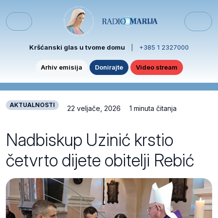
Skip to content
Skip to footer
Menu
Kršćanski glas u tvome domu
|
+385 1 2327000
Arhiv emisija
Donirajte
Video stream
AKTUALNOSTI
22 veljače, 2026
1 minuta čitanja
Nadbiskup Uzinić krstio
četvrto dijete obitelji Rebić