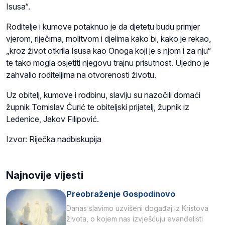
Isusa“.
Roditelje i kumove potaknuo je da djetetu budu primjer
vjerom, riječima, molitvom i djelima kako bi, kako je rekao,
„kroz život otkrila Isusa kao Onoga koji je s njom i za nju“
te tako mogla osjetiti njegovu trajnu prisutnost. Ujedno je
zahvalio roditeljima na otvorenosti životu.
Uz obitelj, kumove i rodbinu, slavlju su nazočili domaći
župnik Tomislav Ćurić te obiteljski prijatelj, župnik iz
Ledenice, Jakov Filipović.
Izvor: Riječka nadbiskupija
Najnovije vijesti
Preobraženje Gospodinovo
Danas slavimo uzvišeni događaj iz Kristova
života, o kojem nas izvješćuju evanđelisti