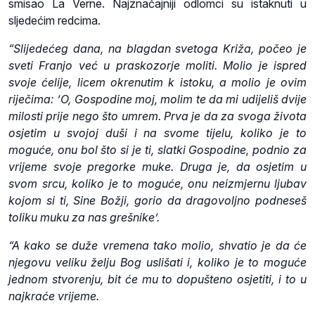
smisao La Verne. Najznačajniji odlomci su istaknuti u
sljedećim redcima.
“Slijedećeg dana, na blagdan svetoga Križa, počeo je
sveti Franjo već u praskozorje moliti. Molio je ispred
svoje ćelije, licem okrenutim k istoku, a molio je ovim
riječima: ‘O, Gospodine moj, molim te da mi udijeliš dvije
milosti prije nego što umrem. Prva je da za svoga života
osjetim u svojoj duši i na svome tijelu, koliko je to
moguće, onu bol što si je ti, slatki Gospodine, podnio za
vrijeme svoje pregorke muke. Druga je, da osjetim u
svom srcu, koliko je to moguće, onu neizmjernu ljubav
kojom si ti, Sine Božji, gorio da dragovoljno podneseš
toliku muku za nas grešnike’.
“A kako se duže vremena tako molio, shvatio je da će
njegovu veliku želju Bog uslišati i, koliko je to moguće
jednom stvorenju, bit će mu to dopušteno osjetiti, i to u
najkraće vrijeme.