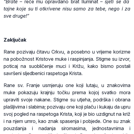
“Brate
– reče mu opravdano brat Iluminat –
sjeti se da
tajne koje su ti otkrivene nisu samo za tebe, nego i za
sve druge!”
Zaključak
Rane pozivaju čitavu Crkvu, a posebno u vrijeme korizme
na pobožnost Kristove muke i raspinjanja. Stigme su izvor,
poticaj na suobličenje muci i Križu, kako bismo postali
savršeni sljedbenici raspetoga Krista.
Rane sv. Franje usmjeruju one koji lutaju, u znakovima
muke pokazuju krajnju točku prema kojoj svatko mora
upraviti svoje nakane. Stigme su utjeha, podrška i obrana
plašljivima i slabima; pozivaju one koji plaču i kukaju da upru
svoj pogled na raspetoga Krista, koji je bio uzdignut na križ
i na njem umro, kao znak spasenja i pobjede. One su znak
pouzdanja i nadanja siromasima, jednostavnima i