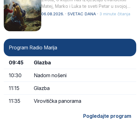
Matej, Marko i Luka te sveti Petar u svojoj
drugoj…
06.08.2026. · SVETAC DANA ·
3 minute čitanja
Program Radio Marija
09:45
Glazba
10:30
Nadom nošeni
11:15
Glazba
11:35
Virovitička panorama
Pogledajte program