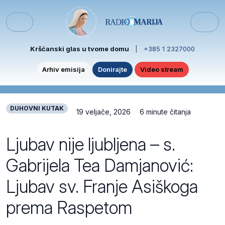
Skip to content
Skip to footer
Menu
Kršćanski glas u tvome domu
|
+385 1 2327000
Arhiv emisija
Donirajte
Video stream
DUHOVNI KUTAK
19 veljače, 2026
6 minute čitanja
Ljubav nije ljubljena – s.
Gabrijela Tea Damjanović:
Ljubav sv. Franje Asiškoga
prema Raspetom