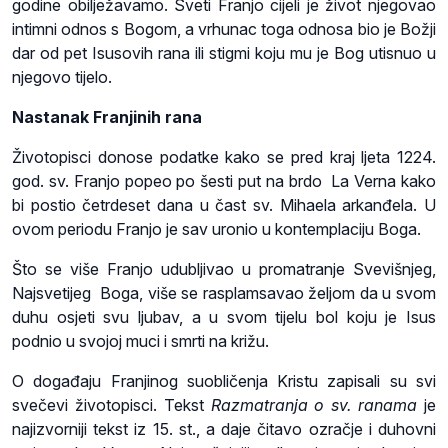
godine obilježavamo. Sveti Franjo cijeli je život njegovao
intimni odnos s Bogom, a vrhunac toga odnosa bio je Božji
dar od pet Isusovih rana ili stigmi koju mu je Bog utisnuo u
njegovo tijelo.
Nastanak Franjinih rana
Životopisci donose podatke kako se pred kraj ljeta 1224.
god. sv. Franjo popeo po šesti put na brdo La Verna kako
bi postio četrdeset dana u čast sv. Mihaela arkanđela. U
ovom periodu Franjo je sav uronio u kontemplaciju Boga.
Što se više Franjo udubljivao u promatranje Svevišnjeg,
Najsvetijeg Boga, više se rasplamsavao željom da u svom
duhu osjeti svu ljubav, a u svom tijelu bol koju je Isus
podnio u svojoj muci i smrti na križu.
O događaju Franjinog suobličenja Kristu zapisali su svi
svečevi životopisci. Tekst
Razmatranja o sv. ranama
je
najizvorniji tekst iz 15. st., a daje čitavo ozračje i duhovni