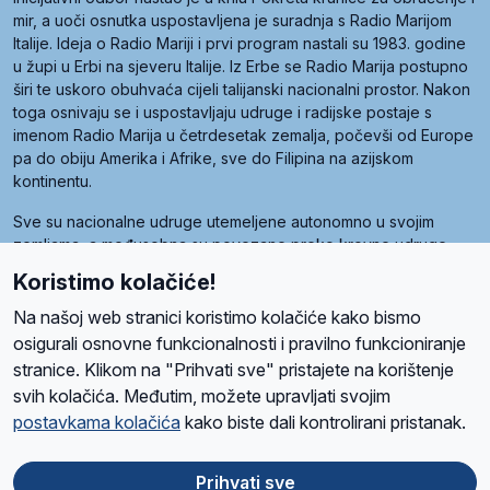
mir, a uoči osnutka uspostavljena je suradnja s Radio Marijom
Italije. Ideja o Radio Mariji i prvi program nastali su 1983. godine
u župi u Erbi na sjeveru Italije. Iz Erbe se Radio Marija postupno
širi te uskoro obuhvaća cijeli talijanski nacionalni prostor. Nakon
toga osnivaju se i uspostavljaju udruge i radijske postaje s
imenom Radio Marija u četrdesetak zemalja, počevši od Europe
pa do obiju Amerika i Afrike, sve do Filipina na azijskom
kontinentu.
Sve su nacionalne udruge utemeljene autonomno u svojim
zemljama, a međusobna su povezane preko krovne udruge
pod nazivom Svjetska obitelj Radio Marije (World Family of
Koristimo kolačiće!
Radio Maria). Svjetsku obitelj utemeljilo je sedam članica, među
kojima je i hrvatska Udruga Radio Marija.
Na našoj web stranici koristimo kolačiće kako bismo
osigurali osnovne funkcionalnosti i pravilno funkcioniranje
stranice. Klikom na "Prihvati sve" pristajete na korištenje
svih kolačića. Međutim, možete upravljati svojim
O nama
Radio
Program
Volonteri
Prijatelji
Kontakt
Pravila privatnosti
postavkama kolačića
kako biste dali kontrolirani pristanak.
Kolačići
Uvjeti korištenja
Ova stranica je zaštićena Google reCAPTCHA sustavom
Prihvati sve