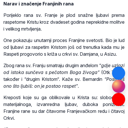
Narav i značenje Franjinih rana
Porijeklo rana sv. Franje je plod snažne ljubavi prema
raspetome Kristu kroz dvadeset godina neprekidne molitve
i velikog mrtvljenja.
One pokazuju unutarnji proces Franjine svetosti. Bio je lud
od ljubavi za raspetim Kristom još od trenutka kada mu je
Raspeti progovorio s križa u crkvi sv. Damjana, u Asizu.
Zbog rana sv. Franju smatraju drugim anđelom “
gdje uzlazi
od istoka sunčeva s pečatom Boga živoga”
(Otk 7,2), a
također i “drugim Kristom“. Kaže sv. Bernardin
“Postaješ
ono što ljubiš: on je postao raspet”
.
Kreposti koje su ga oblikovale u Krista su: sloboda od
materijalnoga, izvanredna ljubav, duboka poniznost.
Franjine rane su dar čitavome Franjevačkom redu i čitavoj
Crkvi.