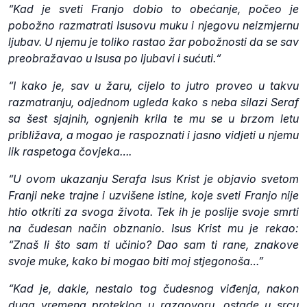
“Kad je sveti Franjo dobio to obećanje, počeo je
pobožno razmatrati Isusovu muku i njegovu neizmjernu
ljubav. U njemu je toliko rastao žar pobožnosti da se sav
preobražavao u Isusa po ljubavi i sućuti.“
“I kako je, sav u žaru, cijelo to jutro proveo u takvu
razmatranju, odjednom ugleda kako s neba silazi Seraf
sa šest sjajnih, ognjenih krila te mu se u brzom letu
približava, a mogao je raspoznati i jasno vidjeti u njemu
lik raspetoga čovjeka….
“U ovom ukazanju Serafa Isus Krist je objavio svetom
Franji neke trajne i uzvišene istine, koje sveti Franjo nije
htio otkriti za svoga života. Tek ih je poslije svoje smrti
na čudesan način obznanio. Isus Krist mu je rekao:
“Znaš li što sam ti učinio? Dao sam ti rane, znakove
svoje muke, kako bi mogao biti moj stjegonoša…”
“Kad je, dakle, nestalo tog čudesnog viđenja, nakon
duga vremena proteklog u razgovoru, ostade u srcu