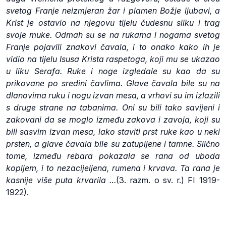
svetog Franje neizmjeran žar i plamen Božje ljubavi, a
Krist je ostavio na njegovu tijelu čudesnu sliku i trag
svoje muke. Odmah su se na rukama i nogama svetog
Franje pojavili znakovi čavala, i to onako kako ih je
vidio na tijelu Isusa Krista raspetoga, koji mu se ukazao
u liku Serafa. Ruke i noge izgledale su kao da su
prikovane po sredini čavlima. Glave čavala bile su na
dlanovima ruku i nogu izvan mesa, a vrhovi su im izlazili
s druge strane na tabanima. Oni su bili tako savijeni i
zakovani da se moglo između zakova i zavoja, koji su
bili sasvim izvan mesa, lako staviti prst ruke kao u neki
prsten, a glave čavala bile su zatupljene i tamne. Slično
tome, između rebara pokazala se rana od uboda
kopljem, i to nezacijeljena, rumena i krvava. Ta rana je
kasnije više puta krvarila …
(3. razm. o sv. r.) FI 1919-
1922).