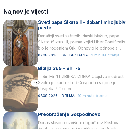
Najnovije vijesti
Sveti papa Siksto II – dobar i miroljubiv
pastir
Današnji sveti zaštitnik, rimski biskup, papa
Siksto (Sixtus) II, prema knjizi Liber Pontificalis
bio je rođenjem Grk. Obnovio je odnose s
afričkim…
07.08.2026. · SVETAC DANA ·
2 minute čitanja
Biblija 365 – Sir 1-5
Sir 1-5 1 I. ZBIRKA IZREKA Otajstvo mudrosti
Svaka je mudrost od Gospoda i s njime je
dovijeka.2 Tko će…
07.08.2026. · BIBLIJA ·
10 minute čitanja
Preobraženje Gospodinovo
Danas slavimo uzvišeni događaj iz Kristova
života, o kojem nas izvješćuju evanđelisti