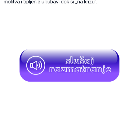
molitva i trpljenje u ljubavi dok si „na križu“.