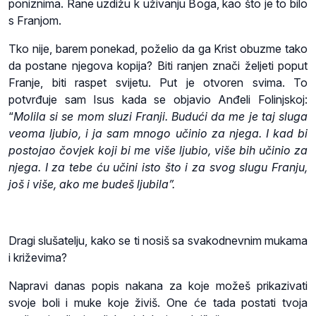
poniznima. Rane uzdižu k uživanju Boga, kao što je to bilo
s Franjom.
Tko nije, barem ponekad, poželio da ga Krist obuzme tako
da postane njegova kopija? Biti ranjen znači željeti poput
Franje, biti raspet svijetu. Put je otvoren svima. To
potvrđuje sam Isus kada se objavio Anđeli Folinjskoj:
“
Molila si se mom sluzi Franji. Budući da me je taj sluga
veoma ljubio, i ja sam mnogo učinio za njega. I kad bi
postojao čovjek koji bi me više ljubio, više bih učinio za
njega. I za tebe ću učini isto što i za svog slugu Franju,
još i više, ako me budeš ljubila”.
Dragi slušatelju, kako se ti nosiš sa svakodnevnim mukama
i križevima?
Napravi danas popis nakana za koje možeš prikazivati
svoje boli i muke koje živiš. One će tada postati tvoja