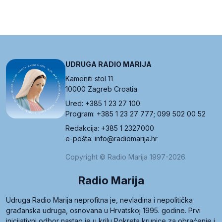
UDRUGA RADIO MARIJA
Kameniti stol 11
10000 Zagreb Croatia
Ured: +385 1 23 27 100
Program: +385 1 23 27 777; 099 502 00 52
Redakcija: +385 1 2327000
e-pošta: info@radiomarija.hr
Copyright © Radio Marija 1997-2026
Radio Marija
Udruga Radio Marija neprofitna je, nevladina i nepolitička
građanska udruga, osnovana u Hrvatskoj 1995. godine. Prvi
inicijativni odbor nastao je u krilu Pokreta krunice za obraćenje i