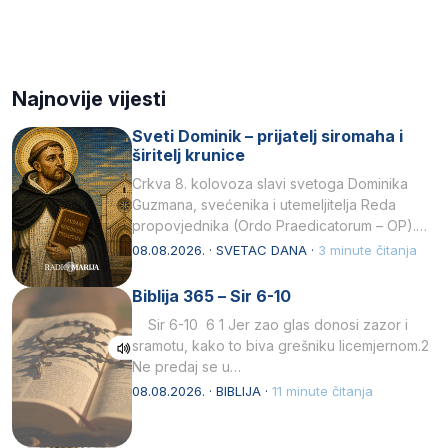
Najnovije vijesti
Sveti Dominik – prijatelj siromaha i
širitelj krunice
Crkva 8. kolovoza slavi svetoga Dominika
Guzmana, svećenika i utemeljitelja Reda
propovjednika (Ordo Praedicatorum – OP).
Svojim životom, dubokom ljubavlju prema
08.08.2026. · SVETAC DANA ·
3 minute čitanja
Kristu…
Biblija 365 – Sir 6-10
Sir 6-10 6 1 Jer zao glas donosi zazor i
sramotu, kako to biva grešniku licemjernom.2
Ne predaj se u…
08.08.2026. · BIBLIJA ·
11 minute čitanja