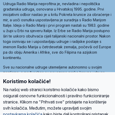
Udruga Radio Marija neprofitna je, nevladina i nepolitička
građanska udruga, osnovana u Hrvatskoj 1995. godine. Prvi
inicijativni odbor nastao je u krilu Pokreta krunice za obraćenje i
mir, a uoči osnutka uspostavljena je suradnja s Radio Marijom
Italije. Ideja o Radio Mariji i prvi program nastali su 1983. godine
u župi u Erbi na sjeveru Italije. Iz Erbe se Radio Marija postupno
širi te uskoro obuhvaća cijeli talijanski nacionalni prostor. Nakon
toga osnivaju se i uspostavljaju udruge i radijske postaje s
imenom Radio Marija u četrdesetak zemalja, počevši od Europe
pa do obiju Amerika i Afrike, sve do Filipina na azijskom
kontinentu.
Sve su nacionalne udruge utemeljene autonomno u svojim
zemljama, a međusobna su povezane preko krovne udruge
pod nazivom Svjetska obitelj Radio Marije (World Family of
Koristimo kolačiće!
Radio Maria). Svjetsku obitelj utemeljilo je sedam članica, među
kojima je i hrvatska Udruga Radio Marija.
Na našoj web stranici koristimo kolačiće kako bismo
osigurali osnovne funkcionalnosti i pravilno funkcioniranje
stranice. Klikom na "Prihvati sve" pristajete na korištenje
svih kolačića. Međutim, možete upravljati svojim
O nama
Radio
Program
Volonteri
Prijatelji
Kontakt
Pravila privatnosti
postavkama kolačića
kako biste dali kontrolirani pristanak.