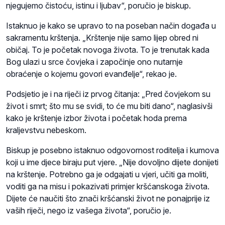
njegujemo čistoću, istinu i ljubav“, poručio je biskup.
Istaknuo je kako se upravo to na poseban način događa u
sakramentu krštenja. „Krštenje nije samo lijep obred ni
običaj. To je početak novoga života. To je trenutak kada
Bog ulazi u srce čovjeka i započinje ono nutarnje
obraćenje o kojemu govori evanđelje“, rekao je.
Podsjetio je i na riječi iz prvog čitanja: „Pred čovjekom su
život i smrt; što mu se svidi, to će mu biti dano“, naglasivši
kako je krštenje izbor života i početak hoda prema
kraljevstvu nebeskom.
Biskup je posebno istaknuo odgovornost roditelja i kumova
koji u ime djece biraju put vjere. „Nije dovoljno dijete donijeti
na krštenje. Potrebno ga je odgajati u vjeri, učiti ga moliti,
voditi ga na misu i pokazivati primjer kršćanskoga života.
Dijete će naučiti što znači kršćanski život ne ponajprije iz
vaših riječi, nego iz vašega života“, poručio je.