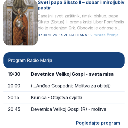
Sveti papa Siksto II – dobar i miroljubiv
pastir
Današnji sveti zaštitnik, rimski biskup, papa
Siksto (Sixtus) II, prema knjizi Liber Pontificalis
bio je rođenjem Grk. Obnovio je odnose s
afričkim…
07.08.2026. · SVETAC DANA ·
2 minute čitanja
Program Radio Marija
19:30
Devetnica Velikoj Gospi - sveta misa
20:00
(...Anđeo Gospodnji; Molitva za obitelj)
20:15
Krunica - Otajstva svjetla
20:45
Devetnica Velikoj Gospi (R) - molitva
Pogledajte program