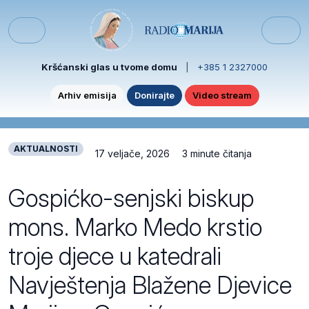
Skip to content
Skip to footer
Menu
Kršćanski glas u tvome domu
|
+385 1 2327000
Arhiv emisija
Donirajte
Video stream
AKTUALNOSTI
17 veljače, 2026
3 minute čitanja
Gospićko-senjski biskup
mons. Marko Medo krstio
troje djece u katedrali
Navještenja Blažene Djevice