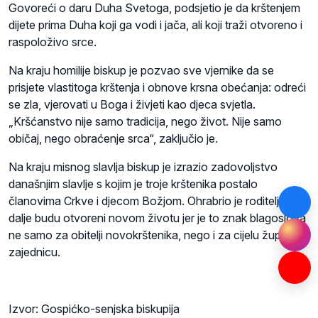
Govoreći o daru Duha Svetoga, podsjetio je da krštenjem
dijete prima Duha koji ga vodi i jača, ali koji traži otvoreno i
raspoloživo srce.
Na kraju homilije biskup je pozvao sve vjernike da se
prisjete vlastitoga krštenja i obnove krsna obećanja: odreći
se zla, vjerovati u Boga i živjeti kao djeca svjetla.
„Kršćanstvo nije samo tradicija, nego život. Nije samo
običaj, nego obraćenje srca“, zaključio je.
Na kraju misnog slavlja biskup je izrazio zadovoljstvo
današnjim slavlje s kojim je troje krštenika postalo
članovima Crkve i djecom Božjom. Ohrabrio je roditelje da i
dalje budu otvoreni novom životu jer je to znak blagoslova
ne samo za obitelji novokrštenika, nego i za cijelu župnu
zajednicu.
Izvor: Gospićko-senjska biskupija