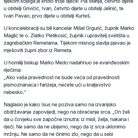
tijekom kojega je krstio troje djece: Pia Marija, četvrto dijete
u obitelji Grivičić, Ivan, četvrto dijete u obitelji Jelinić, te
Ivan Pavao, prvo dijete u obitelji Kurteš.
U koncelebraciji su bili kancelar Mišel Grgurić, župnik Marko
Maglić te o. Zlatko Pletikosić, župnik i upravitelj svetišta u
zagrebačkim Remetama. Tijekom misnog slavlja pjevao je
mješoviti župni zbor iz Remeta.
U homiliji biskup Marko Medo nadahnuo se evanđeoskim
riječima:
„Ako vaša pravednost ne bude veća od pravednosti
pismoznanaca i farizeja, nećete ući u kraljevstvo
nebesko.“
Naglasio je kako Isus ne poziva samo na izvanjsko
obdržavanje zapovijedi, nego na obraćenje srca. „On želi
da u čovjeku sve započne iznutra: iz misli, želja, nakana i
riječi. Ne samo da ne ubijemo, nego da iz srca uklonimo
mržnju. Ne samo da ne činimo zlo, nego da u sebi