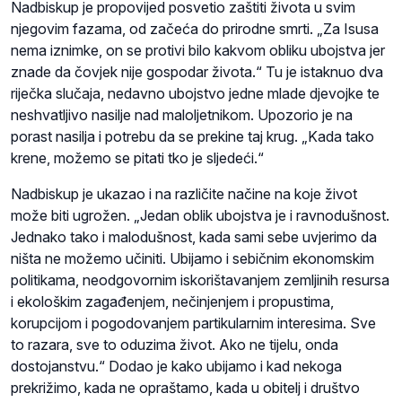
Nadbiskup je propovijed posvetio zaštiti života u svim
njegovim fazama, od začeća do prirodne smrti. „Za Isusa
nema iznimke, on se protivi bilo kakvom obliku ubojstva jer
znade da čovjek nije gospodar života.“ Tu je istaknuo dva
riječka slučaja, nedavno ubojstvo jedne mlade djevojke te
neshvatljivo nasilje nad maloljetnikom. Upozorio je na
porast nasilja i potrebu da se prekine taj krug. „Kada tako
krene, možemo se pitati tko je sljedeći.“
Nadbiskup je ukazao i na različite načine na koje život
može biti ugrožen. „Jedan oblik ubojstva je i ravnodušnost.
Jednako tako i malodušnost, kada sami sebe uvjerimo da
ništa ne možemo učiniti. Ubijamo i sebičnim ekonomskim
politikama, neodgovornim iskorištavanjem zemljinih resursa
i ekološkim zagađenjem, nečinjenjem i propustima,
korupcijom i pogodovanjem partikularnim interesima. Sve
to razara, sve to oduzima život. Ako ne tijelu, onda
dostojanstvu.“ Dodao je kako ubijamo i kad nekoga
prekrižimo, kada ne opraštamo, kada u obitelj i društvo