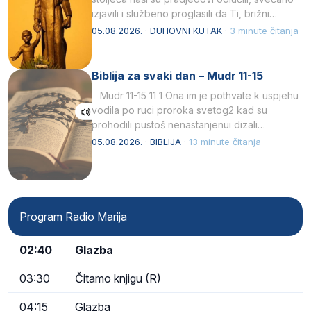
izjavili i službeno proglasili da Ti, brižni
Poočime Isusov,…
05.08.2026. · DUHOVNI KUTAK ·
3 minute čitanja
Biblija za svaki dan – Mudr 11-15
Mudr 11-15 11 1 Ona im je pothvate k uspjehu
vodila po ruci proroka svetog2 kad su
prohodili pustoš nenastanjenui dizali…
05.08.2026. · BIBLIJA ·
13 minute čitanja
Program Radio Marija
02:40
Glazba
03:30
Čitamo knjigu (R)
04:15
Glazba