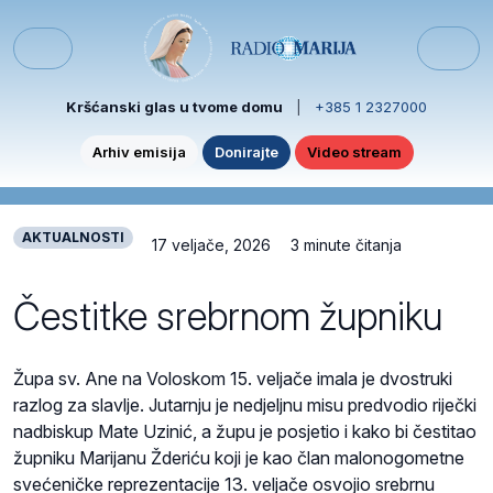
Skip to content
Skip to footer
Menu
Kršćanski glas u tvome domu
|
+385 1 2327000
Arhiv emisija
Donirajte
Video stream
AKTUALNOSTI
17 veljače, 2026
3 minute čitanja
Čestitke srebrnom župniku
Župa sv. Ane na Voloskom 15. veljače imala je dvostruki
razlog za slavlje. Jutarnju je nedjeljnu misu predvodio riječki
nadbiskup Mate Uzinić, a župu je posjetio i kako bi čestitao
župniku Marijanu Žderiću koji je kao član malonogometne
svećeničke reprezentacije 13. veljače osvojio srebrnu