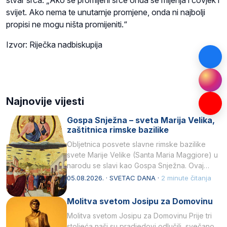
stvar srca. „Ako se promijeni srce onda se mijenja i čovjek i
svijet. Ako nema te unutarnje promjene, onda ni najbolji
propisi ne mogu ništa promijeniti.“
Izvor: Riječka nadbiskupija
Najnovije vijesti
Gospa Snježna – sveta Marija Velika,
zaštitnica rimske bazilike
Obljetnica posvete slavne rimske bazilike
svete Marije Velike (Santa Maria Maggiore) u
narodu se slavi kao Gospa Snježna. Ovaj
naziv, Sancta Maria…
05.08.2026. · SVETAC DANA ·
2 minute čitanja
Molitva svetom Josipu za Domovinu
Molitva svetom Josipu za Domovinu Prije tri
stoljeća naši su pradjedovi odlučili, svečano