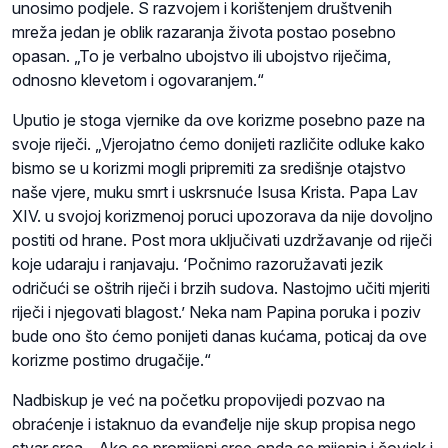
unosimo podjele. S razvojem i korištenjem društvenih
mreža jedan je oblik razaranja života postao posebno
opasan. „To je verbalno ubojstvo ili ubojstvo riječima,
odnosno klevetom i ogovaranjem.“
Uputio je stoga vjernike da ove korizme posebno paze na
svoje riječi. „Vjerojatno ćemo donijeti različite odluke kako
bismo se u korizmi mogli pripremiti za središnje otajstvo
naše vjere, muku smrt i uskrsnuće Isusa Krista. Papa Lav
XIV. u svojoj korizmenoj poruci upozorava da nije dovoljno
postiti od hrane. Post mora uključivati uzdržavanje od riječi
koje udaraju i ranjavaju. ‘Počnimo razoružavati jezik
odričući se oštrih riječi i brzih sudova. Nastojmo učiti mjeriti
riječi i njegovati blagost.’ Neka nam Papina poruka i poziv
bude ono što ćemo ponijeti danas kućama, poticaj da ove
korizme postimo drugačije.“
Nadbiskup je već na početku propovijedi pozvao na
obraćenje i istaknuo da evanđelje nije skup propisa nego