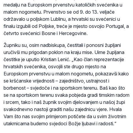
medalju na Europskom prvenstvu katoličkih svećenika u
malom nogometu. Prvenstvo se od 9. do 13. veljače
održavalo u poljskom Lublinu, a hrvatski su svećenici u
finalu izgubili od Poljske, treće je mjesto osvojio Portugal, a
četvrto svećenici Bosne i Hercegovine.
Župniku su, osim nadbiskupa, čestitali i ponosni župljani
uručivši mu prigodan poklon na kraju mise. Uime župljana
čestitke je uputio Kristian Lenić. „Kao član reprezentacije
hrvatskih svećenika, osvojili ste drugo mjesto na
Europskom prvenstvu u malom nogometu, pokazavši kako
se kršćanske vrijednosti – zajedništvo, ustrajnost i
borbenost – svjedoče i na sportskom terenu. Baš kao što
se na sportskom terenu svaka pobjeda gradi timskim radom
i srcem, tako i naš župnik svojim djelovanjem u našoj župi
svakodnevno nastoji graditi našu zajednicu vjere. Hvala
Vam što nas svojim primjerom potičete da u svim životnim
utakmicama budemo svjedoci Božje ljubavi i radosti.“