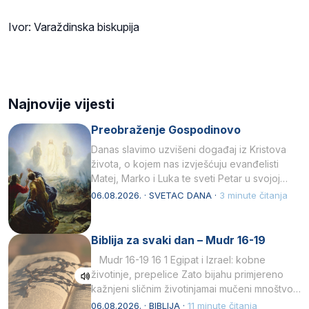
Ivor: Varaždinska biskupija
Najnovije vijesti
Preobraženje Gospodinovo
Danas slavimo uzvišeni događaj iz Kristova
života, o kojem nas izvješćuju evanđelisti
Matej, Marko i Luka te sveti Petar u svojoj
drugoj…
06.08.2026. · SVETAC DANA ·
3 minute čitanja
Biblija za svaki dan – Mudr 16-19
Mudr 16-19 16 1 Egipat i Izrael: kobne
životinje, prepelice Zato bijahu primjereno
kažnjeni sličnim životinjamai mučeni mnoštvom
kukaca.2 A narod…
06.08.2026. · BIBLIJA ·
11 minute čitanja