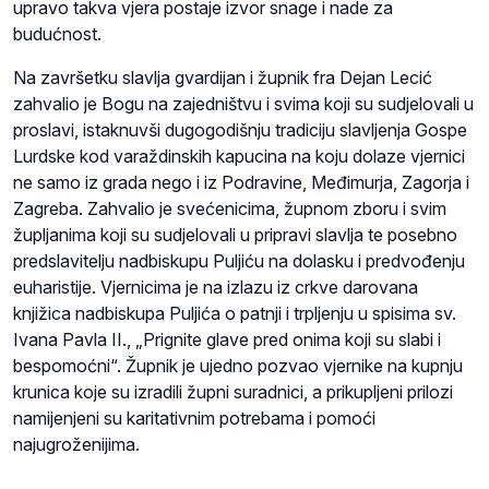
upravo takva vjera postaje izvor snage i nade za
budućnost.
Na završetku slavlja gvardijan i župnik fra Dejan Lecić
zahvalio je Bogu na zajedništvu i svima koji su sudjelovali u
proslavi, istaknuvši dugogodišnju tradiciju slavljenja Gospe
Lurdske kod varaždinskih kapucina na koju dolaze vjernici
ne samo iz grada nego i iz Podravine, Međimurja, Zagorja i
Zagreba. Zahvalio je svećenicima, župnom zboru i svim
župljanima koji su sudjelovali u pripravi slavlja te posebno
predslavitelju nadbiskupu Puljiću na dolasku i predvođenju
euharistije. Vjernicima je na izlazu iz crkve darovana
knjižica nadbiskupa Puljića o patnji i trpljenju u spisima sv.
Ivana Pavla II., „Prignite glave pred onima koji su slabi i
bespomoćni“. Župnik je ujedno pozvao vjernike na kupnju
krunica koje su izradili župni suradnici, a prikupljeni prilozi
namijenjeni su karitativnim potrebama i pomoći
najugroženijima.