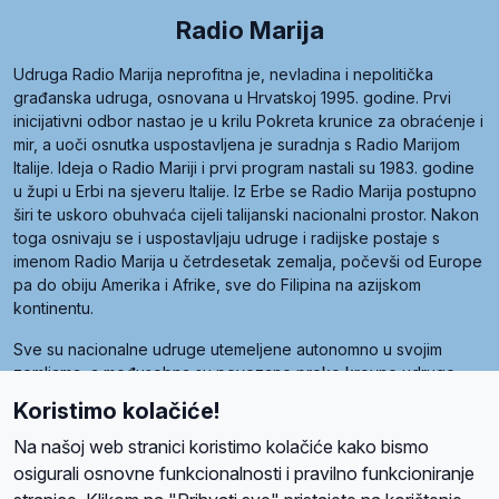
Radio Marija
Udruga Radio Marija neprofitna je, nevladina i nepolitička
građanska udruga, osnovana u Hrvatskoj 1995. godine. Prvi
inicijativni odbor nastao je u krilu Pokreta krunice za obraćenje i
mir, a uoči osnutka uspostavljena je suradnja s Radio Marijom
Italije. Ideja o Radio Mariji i prvi program nastali su 1983. godine
u župi u Erbi na sjeveru Italije. Iz Erbe se Radio Marija postupno
širi te uskoro obuhvaća cijeli talijanski nacionalni prostor. Nakon
toga osnivaju se i uspostavljaju udruge i radijske postaje s
imenom Radio Marija u četrdesetak zemalja, počevši od Europe
pa do obiju Amerika i Afrike, sve do Filipina na azijskom
kontinentu.
Sve su nacionalne udruge utemeljene autonomno u svojim
zemljama, a međusobna su povezane preko krovne udruge
pod nazivom Svjetska obitelj Radio Marije (World Family of
Koristimo kolačiće!
Radio Maria). Svjetsku obitelj utemeljilo je sedam članica, među
kojima je i hrvatska Udruga Radio Marija.
Na našoj web stranici koristimo kolačiće kako bismo
osigurali osnovne funkcionalnosti i pravilno funkcioniranje