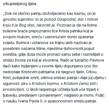
otkupiteljskog djela.
„Dok mi obično patnju doživljavamo kao kaznu, on je
govorio suprotno:
to je pohod Gospodnji, dar i milost
koju ti je Bog dao, iskoristi je.
Pozivao je da na licima
bolesne braće prepoznamo lice Krista patnika koji je
svojom mukom, smrću i uskrsnućem donio spasenje
svijetu. Bolnice i ustanove za trajnu skrb nazivao je
posebnim oazama tišine, mjestima duhovnosti poput
svetišta, gdje duša može pronaći samu sebe i razmišljati o
smislu života za koji je stvorena. Rado je tumačio Pavlove
riječi kako trpljenjem u svome tijelu dopunjamo ono što
nedostaje Kristovim patnjama za njegovo tijelo, Crkvu.
Krist, pobjednik smrti, otkriva smisao patnje i daje joj utjehu i
sigurnost:
ako s Kristom trpimo, s Kristom ćemo biti i
proslavljeni.
U školi raspetoga Učitelja ljudi uče trpjeti s
ljubavlju, predanjem i povjerenjem“, naglasio je mons. Puljić
o nauku Ivana Pavla II. o spasonosnom smislu patnje.