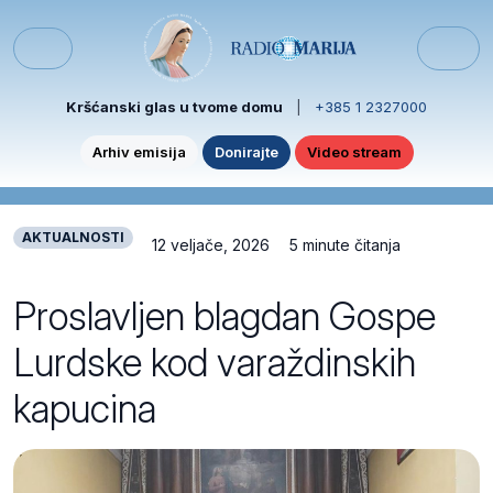
Skip to content
Skip to footer
Menu
Kršćanski glas u tvome domu
|
+385 1 2327000
Arhiv emisija
Donirajte
Video stream
AKTUALNOSTI
12 veljače, 2026
5 minute čitanja
Proslavljen blagdan Gospe
Lurdske kod varaždinskih
kapucina