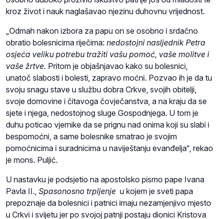
kroz život i nauk naglašavao njezinu duhovnu vrijednost.
„Odmah nakon izbora za papu on se osobno i srdačno
obratio bolesnicima riječima:
nedostojni nasljednik Petra
osjeća veliku potrebu tražiti vašu pomoć, vaše molitve i
vaše žrtve.
Pritom je objašnjavao kako su bolesnici,
unatoč slabosti i bolesti, zapravo moćni. Pozvao ih je da tu
svoju snagu stave u službu dobra Crkve, svojih obitelji,
svoje domovine i čitavoga čovječanstva, a na kraju da se
sjete i njega, nedostojnog sluge Gospodnjega. U tom je
duhu poticao vjernike da se prignu nad onima koji su slabi i
bespomoćni, a same bolesnike smatrao je svojim
pomoćnicima i suradnicima u naviještanju evanđelja“, rekao
je mons. Puljić.
U nastavku je podsjetio na apostolsko pismo pape Ivana
Pavla II.,
Spasonosno trpljenje
u kojem je sveti papa
prepoznaje da bolesnici i patnici imaju nezamjenjivo mjesto
u Crkvi i svijetu jer po svojoj patnji postaju dionici Kristova