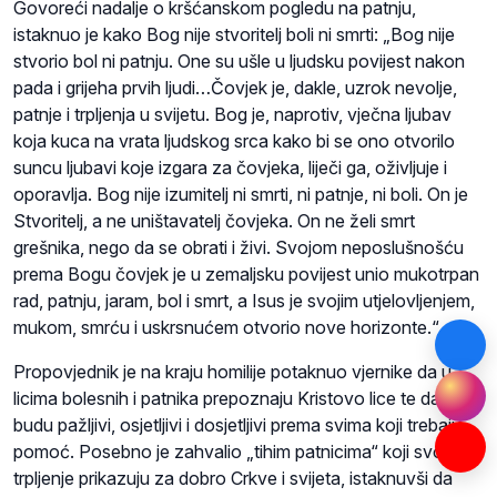
Govoreći nadalje o kršćanskom pogledu na patnju,
istaknuo je kako Bog nije stvoritelj boli ni smrti: „Bog nije
stvorio bol ni patnju. One su ušle u ljudsku povijest nakon
pada i grijeha prvih ljudi…Čovjek je, dakle, uzrok nevolje,
patnje i trpljenja u svijetu. Bog je, naprotiv, vječna ljubav
koja kuca na vrata ljudskog srca kako bi se ono otvorilo
suncu ljubavi koje izgara za čovjeka, liječi ga, oživljuje i
oporavlja. Bog nije izumitelj ni smrti, ni patnje, ni boli. On je
Stvoritelj, a ne uništavatelj čovjeka. On ne želi smrt
grešnika, nego da se obrati i živi. Svojom neposlušnošću
prema Bogu čovjek je u zemaljsku povijest unio mukotrpan
rad, patnju, jaram, bol i smrt, a Isus je svojim utjelovljenjem,
mukom, smrću i uskrsnućem otvorio nove horizonte.“
Propovjednik je na kraju homilije potaknuo vjernike da u
licima bolesnih i patnika prepoznaju Kristovo lice te da
budu pažljivi, osjetljivi i dosjetljivi prema svima koji trebaju
pomoć. Posebno je zahvalio „tihim patnicima“ koji svoje
trpljenje prikazuju za dobro Crkve i svijeta, istaknuvši da