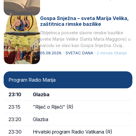
Gospa Snježna – sveta Marija Velika,
zaštitnica rimske bazilike
Obljetnica posvete slavne rimske bazilike
svete Marije Velike (Santa Maria Maggiore) u
narodu se slavi kao Gospa Snježna. Ovaj
naziv, Sancta Maria…
05.08.2026. · SVETAC DANA ·
2 minute čitanja
Program Radio Marija
23:10
Glazba
23:15
"Riječ o Riječi" (R)
23:20
Glazba
23:30
Hrvatski program Radio Vatikana (R)