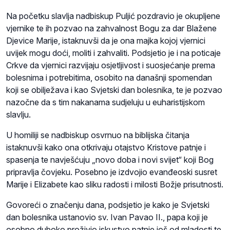
Na početku slavlja nadbiskup Puljić pozdravio je okupljene
vjernike te ih pozvao na zahvalnost Bogu za dar Blažene
Djevice Marije, istaknuvši da je ona majka kojoj vjernici
uvijek mogu doći, moliti i zahvaliti. Podsjetio je i na poticaje
Crkve da vjernici razvijaju osjetljivost i suosjećanje prema
bolesnima i potrebitima, osobito na današnji spomendan
koji se obilježava i kao Svjetski dan bolesnika, te je pozvao
nazočne da s tim nakanama sudjeluju u euharistijskom
slavlju.
U homiliji se nadbiskup osvrnuo na biblijska čitanja
istaknuvši kako ona otkrivaju otajstvo Kristove patnje i
spasenja te navješćuju „novo doba i novi svijet“ koji Bog
pripravlja čovjeku. Posebno je izdvojio evanđeoski susret
Marije i Elizabete kao sliku radosti i milosti Božje prisutnosti.
Govoreći o značenju dana, podsjetio je kako je Svjetski
dan bolesnika ustanovio sv. Ivan Pavao II., papa koji je
osobno duboko proživio iskustvo patnje još od mladosti te