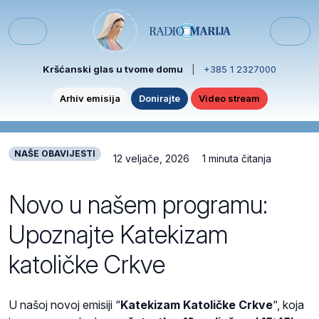
Skip to content
Skip to footer
Menu
Kršćanski glas u tvome domu
|
+385 1 2327000
Arhiv emisija
Donirajte
Video stream
NAŠE OBAVIJESTI
12 veljače, 2026
1 minuta čitanja
Novo u našem programu:
Upoznajte Katekizam
katoličke Crkve
U našoj novoj emisiji “
Katekizam Katoličke Crkve
“, koja