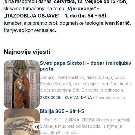
je na rasporedu danas,
četvrtka, 12. veljače od 15:45h
,
slušamo tumačanje na temu
„Vjerovanje“ –
„RAZDOBLJA OBJAVE“ – 1. dio (br. 54 – 58);
tumačenje pripremio prof. dogmatske teologije
Ivan Karlić,
franjevac konventualac.
Najnovije vijesti
Sveti papa Siksto II – dobar i miroljubiv
pastir
Današnji sveti zaštitnik, rimski biskup, papa
Siksto (Sixtus) II, prema knjizi Liber Pontificalis
bio je rođenjem Grk. Obnovio je odnose s
afričkim…
07.08.2026. · SVETAC DANA ·
2 minute čitanja
Biblija 365 – Sir 1-5
Sir 1-5 1 I. ZBIRKA IZREKA Otajstvo mudrosti
Svaka je mudrost od Gospoda i s njime je
dovijeka.2 Tko će…