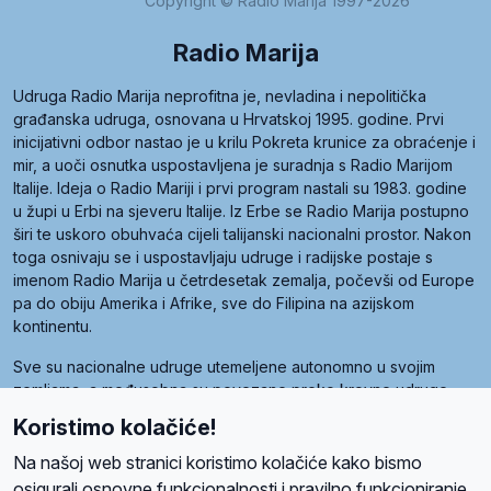
Copyright © Radio Marija 1997-2026
Radio Marija
Udruga Radio Marija neprofitna je, nevladina i nepolitička
građanska udruga, osnovana u Hrvatskoj 1995. godine. Prvi
inicijativni odbor nastao je u krilu Pokreta krunice za obraćenje i
mir, a uoči osnutka uspostavljena je suradnja s Radio Marijom
Italije. Ideja o Radio Mariji i prvi program nastali su 1983. godine
u župi u Erbi na sjeveru Italije. Iz Erbe se Radio Marija postupno
širi te uskoro obuhvaća cijeli talijanski nacionalni prostor. Nakon
toga osnivaju se i uspostavljaju udruge i radijske postaje s
imenom Radio Marija u četrdesetak zemalja, počevši od Europe
pa do obiju Amerika i Afrike, sve do Filipina na azijskom
kontinentu.
Sve su nacionalne udruge utemeljene autonomno u svojim
zemljama, a međusobna su povezane preko krovne udruge
pod nazivom Svjetska obitelj Radio Marije (World Family of
Koristimo kolačiće!
Radio Maria). Svjetsku obitelj utemeljilo je sedam članica, među
kojima je i hrvatska Udruga Radio Marija.
Na našoj web stranici koristimo kolačiće kako bismo
osigurali osnovne funkcionalnosti i pravilno funkcioniranje