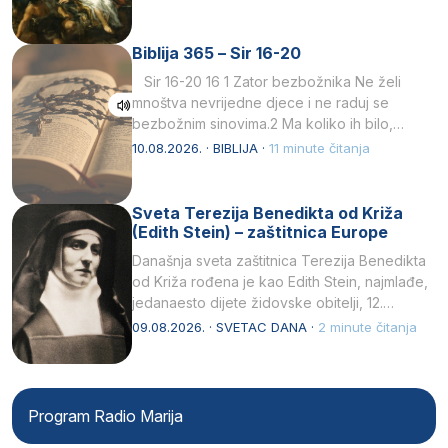
Biblija 365 – Sir 16-20
Sir 16-20 16 1 Zator bezbožnika Ne želi
mnoštva nevrijedne djece i ne raduj se
bezbožnim sinovima.2 Ma koliko ih bilo,…
10.08.2026. · BIBLIJA ·
11 minute čitanja
Sveta Terezija Benedikta od Križa
(Edith Stein) – zaštitnica Europe
Današnja sveta zaštitnica Terezija Benedikta
od Križa rođena je kao Edith Stein, najmlađe,
jedanaesto dijete židovske obitelji, 12.
listopada 1891, u Wrocławu…
09.08.2026. · SVETAC DANA ·
2 minute čitanja
Program Radio Marija