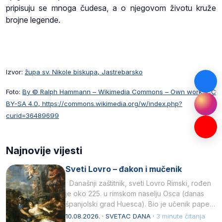
pripisuju se mnoga čudesa, a o njegovom životu kruže
brojne legende.
Izvor:
župa sv. Nikole biskupa, Jastrebarsko
Foto:
By © Ralph Hammann – Wikimedia Commons – Own work, CC
BY-SA 4.0, https://commons.wikimedia.org/w/index.php?
curid=36489699
Najnovije vijesti
Sveti Lovro – đakon i mučenik
Današnji zaštitnik, sveti Lovro Rimski, rođen
je oko 225. u rimskom naselju Osca (danas
španjolski grad Huesca). Bio je učenik pape…
10.08.2026. · SVETAC DANA ·
3 minute čitanja