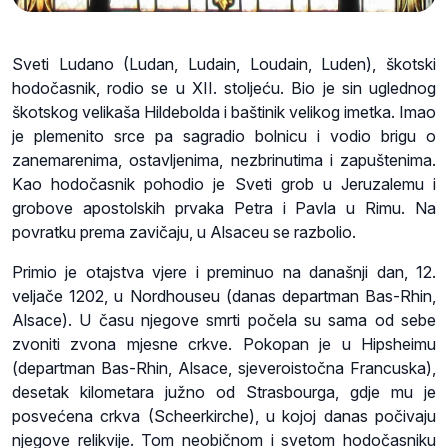
Sveti Ludano (Ludan, Ludain, Loudain, Luden), škotski
hodočasnik, rodio se u XII. stoljeću. Bio je sin uglednog
škotskog velikaša Hildebolda i baštinik velikog imetka. Imao
je plemenito srce pa sagradio bolnicu i vodio brigu o
zanemarenima, ostavljenima, nezbrinutima i zapuštenima.
Kao hodočasnik pohodio je Sveti grob u Jeruzalemu i
grobove apostolskih prvaka Petra i Pavla u Rimu. Na
povratku prema zavičaju, u Alsaceu se razbolio.
Primio je otajstva vjere i preminuo na današnji dan, 12.
veljače 1202, u Nordhouseu (danas departman Bas-Rhin,
Alsace). U času njegove smrti počela su sama od sebe
zvoniti zvona mjesne crkve. Pokopan je u Hipsheimu
(departman Bas-Rhin, Alsace, sjeveroistočna Francuska),
desetak kilometara južno od Strasbourga, gdje mu je
posvećena crkva (Scheerkirche), u kojoj danas počivaju
njegove relikvije. Tom neobičnom i svetom hodočasniku