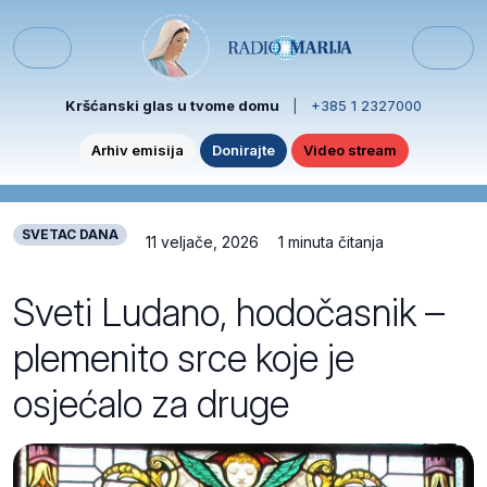
Skip to content
Skip to footer
Menu
Kršćanski glas u tvome domu
|
+385 1 2327000
Arhiv emisija
Donirajte
Video stream
SVETAC DANA
11 veljače, 2026
1 minuta čitanja
Sveti Ludano, hodočasnik –
plemenito srce koje je
osjećalo za druge