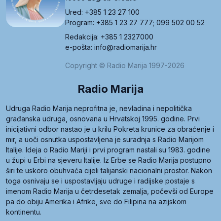
Ured: +385 1 23 27 100
Program: +385 1 23 27 777; 099 502 00 52
Redakcija: +385 1 2327000
e-pošta: info@radiomarija.hr
Copyright © Radio Marija 1997-2026
Radio Marija
Udruga Radio Marija neprofitna je, nevladina i nepolitička
građanska udruga, osnovana u Hrvatskoj 1995. godine. Prvi
inicijativni odbor nastao je u krilu Pokreta krunice za obraćenje i
mir, a uoči osnutka uspostavljena je suradnja s Radio Marijom
Italije. Ideja o Radio Mariji i prvi program nastali su 1983. godine
u župi u Erbi na sjeveru Italije. Iz Erbe se Radio Marija postupno
širi te uskoro obuhvaća cijeli talijanski nacionalni prostor. Nakon
toga osnivaju se i uspostavljaju udruge i radijske postaje s
imenom Radio Marija u četrdesetak zemalja, počevši od Europe
pa do obiju Amerika i Afrike, sve do Filipina na azijskom
kontinentu.