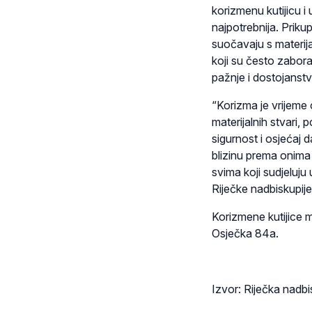
korizmenu kutijicu i
najpotrebnija. Priku
suočavaju s materij
koji su često zaborav
pažnje i dostojanstv
“Korizma je vrijeme o
materijalnih stvari,
sigurnost i osjećaj 
blizinu prema onima
svima koji sudjeluju 
Riječke nadbiskupije
Korizmene kutijice m
Osječka 84a.
Izvor: Riječka nadbi