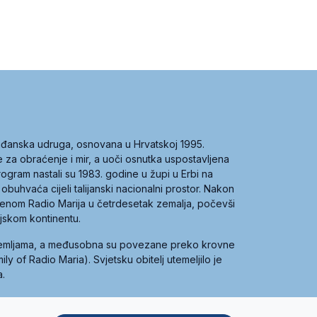
građanska udruga, osnovana u Hrvatskoj 1995.
ce za obraćenje i mir, a uoči osnutka uspostavljena
 program nastali su 1983. godine u župi u Erbi na
 obuhvaća cijeli talijanski nacionalni prostor. Nakon
 imenom Radio Marija u četrdesetak zemalja, počevši
ijskom kontinentu.
zemljama, a međusobna su povezane preko krovne
y of Radio Maria). Svjetsku obitelj utemeljilo je
a.