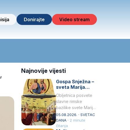
isija
Donirajte
Video stream
,
Najnovije vijesti
Gospa Snježna –
sveta Marija
Velika, zaštitnica
Obljetnica posvete
rimske bazilike
slavne rimske
bazilike svete Marije
Velike (Santa Maria
05.08.2026. · SVETAC
Maggiore) u narodu
DANA ·
2 minute
se slavi kao Gospa
čitanja