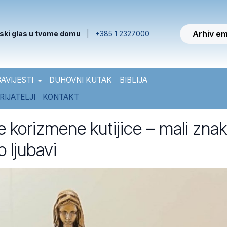
Arhiv em
ski glas u tvome domu
|
+385 1 2327000
AVIJESTI
DUHOVNI KUTAK
BIBLIJA
RIJATELJI
KONTAKT
 korizmene kutijice – mali znak
o ljubavi