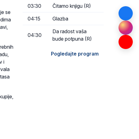
03:30
Čitamo knjigu (R)
je se
04:15
Glazba
udima
avi,
Da radost vaša
04:30
bude potpuna (R)
trebnih
Pogledajte program
nadu,
 i
Hvala
itasa
kupije,