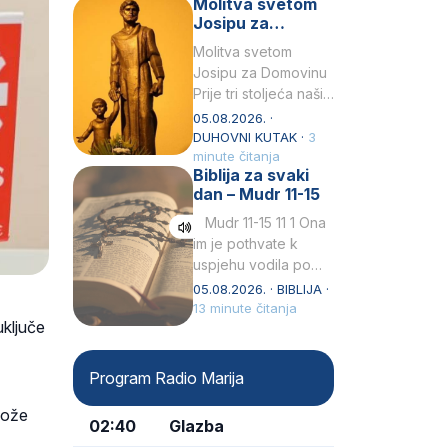
Molitva svetom
Snježna. Ovaj naziv,
Josipu za
Sancta Maria…
Domovinu
Molitva svetom
Josipu za Domovinu
Prije tri stoljeća naši
su pradjedovi
05.08.2026. ·
odlučili, svečano
DUHOVNI KUTAK ·
3
izjavili i službeno
minute čitanja
Biblija za svaki
proglasili da Ti, brižni
dan – Mudr 11-15
Poočime Isusov,…
Mudr 11-15 11 1 Ona
im je pothvate k
uspjehu vodila po
ruci proroka svetog2
05.08.2026. · BIBLIJA ·
kad su prohodili
13 minute čitanja
uključe
pustoš nenastanjenui
dizali…
Program Radio Marija
 može
02:40
Glazba