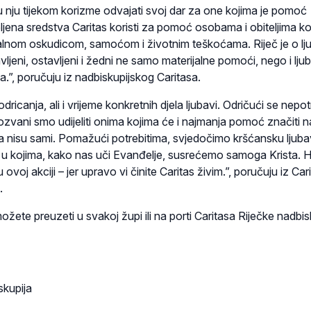
 u nju tijekom korizme odvajati svoj dar za one kojima je pomoć
pljena sredstva Caritas koristi za pomoć osobama i obiteljima ko
alnom oskudicom, samoćom i životnim teškoćama. Riječ je o lj
ljeni, ostavljeni i žedni ne samo materijalne pomoći, nego i ljub
a.”, poručuju iz nadbiskupijskog Caritasa.
dricanja, ali i vrijeme konkretnih djela ljubavi. Odričući se nepo
 pozvani smo udijeliti onima kojima će i najmanja pomoć značiti 
da nisu sami. Pomažući potrebitima, svjedočimo kršćansku ljubav
 u kojima, kako nas uči Evanđelje, susrećemo samoga Krista. 
u ovoj akciji – jer upravo vi činite Caritas živim.”, poručuju iz Car
.
ožete preuzeti u svakoj župi ili na porti Caritasa Riječke nadbis
skupija