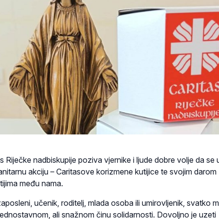
s Riječke nadbiskupije poziva vjernike i ljude dobre volje da se 
nitarnu akciju – Caritasove korizmene kutijice te svojim darom
tijima među nama.
zaposleni, učenik, roditelj, mlada osoba ili umirovljenik, svatko
jednostavnom, ali snažnom činu solidarnosti. Dovoljno je uzeti