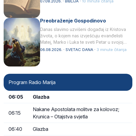
07.08.2026. · BIBLIJA ·
10 minute čitanja
Preobraženje Gospodinovo
Danas slavimo uzvišeni događaj iz Kristova
života, o kojem nas izvješćuju evanđelisti
Matej, Marko i Luka te sveti Petar u svojoj
drugoj…
06.08.2026. · SVETAC DANA ·
3 minute čitanja
Program Radio Marija
06:05
Glazba
Nakane Apostolata molitve za kolovoz;
06:15
Krunica – Otajstva svjetla
06:40
Glazba