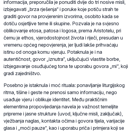
informacija, preporučila je ponuditi dvije do tri nosive misli,
izbjegavati „brza rješenja“ i poruke koje potiču strah te
graditi govor na provjerenim izvorima, osobito kada se
dotiču osjetljive teme ili skupine. Pozvala je na svjesno
oblikovanje etosa, patosa i logosa, prema Aristotelu, pri
čemu je ethos, vjerodostojnost života i riječi, presudan u
vremenu općeg nepovjerenja, jer ljudi lakše prihvaćaju
istinu od onoga komu vjeruju. Potaknula je i na
autentičnost, govor „iznutra“, uključujući vlastite borbe,
izbjegavanje osuđujućeg tona te uporabu govora „mi“, koji
gradi zajedništvo.
Posebno je istaknula i moć rituala: ponavljanje liturgijskog
ritma, tišine i geste ne prenosi samo informaciju, nego
usađuje vjeru i oblikuje identitet. Među praktičnim
elementima propovijedanja navela je važnost temeljite
pripreme i jasne strukture (uvod, ključne misli, zaključak),
vježbanja naglas, kontakta očima i govora tijela, varijacije
glasa i „moći pauze“, kao i uporabu priča i primjera koji se