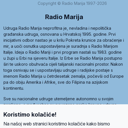
Copyright © Radio Marija 1997-2026
Radio Marija
Udruga Radio Marija neprofitna je, nevladina i nepolitička
građanska udruga, osnovana u Hrvatskoj 1995. godine. Prvi
inicijativni odbor nastao je u krilu Pokreta krunice za obraćenje i
mir, a uoči osnutka uspostavljena je suradnja s Radio Marijom
Italije. Ideja o Radio Mariji i prvi program nastali su 1983. godine
u župi u Erbi na sjeveru Italije. Iz Erbe se Radio Marija postupno
širi te uskoro obuhvaća cijeli talijanski nacionalni prostor. Nakon
toga osnivaju se i uspostavljaju udruge i radijske postaje s
imenom Radio Marija u četrdesetak zemalja, počevši od Europe
pa do obiju Amerika i Afrike, sve do Filipina na azijskom
kontinentu.
Sve su nacionalne udruge utemeljene autonomno u svojim
zemljama, a međusobna su povezane preko krovne udruge
pod nazivom Svjetska obitelj Radio Marije (World Family of
Koristimo kolačiće!
Radio Maria). Svjetsku obitelj utemeljilo je sedam članica, među
kojima je i hrvatska Udruga Radio Marija.
Na našoj web stranici koristimo kolačiće kako bismo