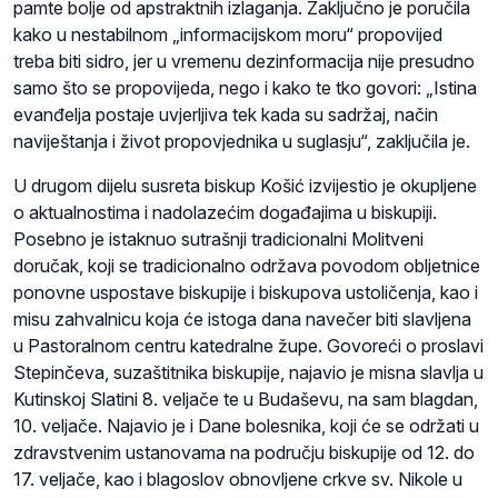
pamte bolje od apstraktnih izlaganja. Zaključno je poručila
kako u nestabilnom „informacijskom moru“ propovijed
treba biti sidro, jer u vremenu dezinformacija nije presudno
samo što se propovijeda, nego i kako te tko govori: „Istina
evanđelja postaje uvjerljiva tek kada su sadržaj, način
naviještanja i život propovjednika u suglasju“, zaključila je.
U drugom dijelu susreta biskup Košić izvijestio je okupljene
o aktualnostima i nadolazećim događajima u biskupiji.
Posebno je istaknuo sutrašnji tradicionalni Molitveni
doručak, koji se tradicionalno održava povodom obljetnice
ponovne uspostave biskupije i biskupova ustoličenja, kao i
misu zahvalnicu koja će istoga dana navečer biti slavljena
u Pastoralnom centru katedralne župe. Govoreći o proslavi
Stepinčeva, suzaštitnika biskupije, najavio je misna slavlja u
Kutinskoj Slatini 8. veljače te u Budaševu, na sam blagdan,
10. veljače. Najavio je i Dane bolesnika, koji će se održati u
zdravstvenim ustanovama na području biskupije od 12. do
17. veljače, kao i blagoslov obnovljene crkve sv. Nikole u