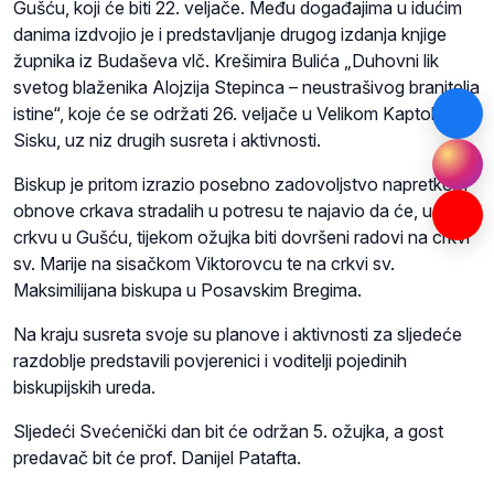
Gušću, koji će biti 22. veljače. Među događajima u idućim
danima izdvojio je i predstavljanje drugog izdanja knjige
župnika iz Budaševa vlč. Krešimira Bulića „Duhovni lik
svetog blaženika Alojzija Stepinca – neustrašivog branitelja
istine“, koje će se održati 26. veljače u Velikom Kaptolu u
Sisku, uz niz drugih susreta i aktivnosti.
Biskup je pritom izrazio posebno zadovoljstvo napretkom
obnove crkava stradalih u potresu te najavio da će, uz
crkvu u Gušću, tijekom ožujka biti dovršeni radovi na crkvi
sv. Marije na sisačkom Viktorovcu te na crkvi sv.
Maksimilijana biskupa u Posavskim Bregima.
Na kraju susreta svoje su planove i aktivnosti za sljedeće
razdoblje predstavili povjerenici i voditelji pojedinih
biskupijskih ureda.
Sljedeći Svećenički dan bit će održan 5. ožujka, a gost
predavač bit će prof. Danijel Patafta.