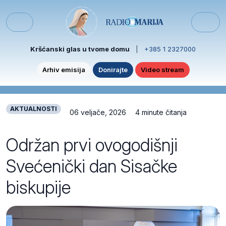
Skip to content
Skip to footer
Menu
Kršćanski glas u tvome domu
|
+385 1 2327000
Arhiv emisija
Donirajte
Video stream
AKTUALNOSTI
06 veljače, 2026
4 minute čitanja
Održan prvi ovogodišnji
Svećenički dan Sisačke
biskupije