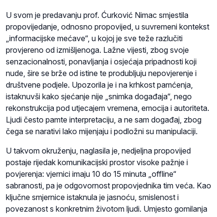
U svom je predavanju prof. Ćurković Nimac smjestila
propovijedanje, odnosno propovijed, u suvremeni kontekst
„informacijske mećave“, u kojoj je sve teže razlučiti
provjereno od izmišljenoga. Lažne vijesti, zbog svoje
senzacionalnosti, ponavljanja i osjećaja pripadnosti koji
nude, šire se brže od istine te produbljuju nepovjerenje i
društvene podjele. Upozorila je i na krhkost pamćenja,
istaknuvši kako sjećanje nije „snimka događaja“, nego
rekonstrukcija pod utjecajem vremena, emocija i autoriteta.
Ljudi često pamte interpretaciju, a ne sam događaj, zbog
čega se narativi lako mijenjaju i podložni su manipulaciji.
U takvom okruženju, naglasila je, nedjeljna propovijed
postaje rijedak komunikacijski prostor visoke pažnje i
povjerenja: vjernici imaju 10 do 15 minuta „offline“
sabranosti, pa je odgovornost propovjednika tim veća. Kao
ključne smjernice istaknula je jasnoću, smislenost i
povezanost s konkretnim životom ljudi. Umjesto gomilanja