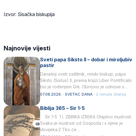
Izvor: Sisačka biskupija
Najnovije vijesti
Sveti papa Siksto II – dobar i miroljubiv
pastir
Današnji sveti zaštitnik, rimski biskup, papa
Siksto (Sixtus) II, prema knjizi Liber Pontificalis
bio je rođenjem Grk. Obnovio je odnose s
afričkim…
07.08.2026. · SVETAC DANA ·
2 minute čitanja
Biblija 365 – Sir 1-5
Sir 1-5 1 I. ZBIRKA IZREKA Otajstvo mudrosti
Svaka je mudrost od Gospoda i s njime je
dovijeka.2 Tko će…