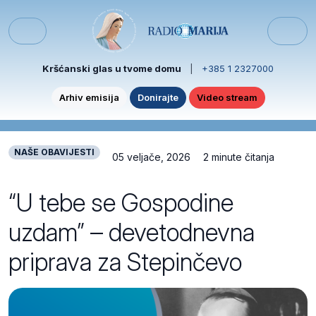
Skip to content
Skip to footer
Menu
Kršćanski glas u tvome domu
|
+385 1 2327000
Arhiv emisija
Donirajte
Video stream
NAŠE OBAVIJESTI
05 veljače, 2026
2 minute čitanja
“U tebe se Gospodine
uzdam” – devetodnevna
priprava za Stepinčevo