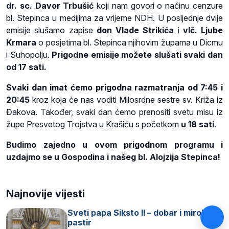
dr. sc. Davor Trbušić
koji nam govori o načinu cenzure
bl. Stepinca u medijima za vrijeme NDH. U posljednje dvije
emisije slušamo zapise
don Vlade Strikića
i
vlč. Ljube
Krmara
o posjetima bl. Stepinca njihovim župama u Dicmu
i Suhopolju.
Prigodne emisije možete slušati svaki dan
od 17 sati.
Svaki dan imat ćemo prigodna razmatranja od 7:45 i
20:45
kroz koja će nas voditi Milosrdne sestre sv. Križa iz
Đakova. Također, svaki dan ćemo prenositi svetu misu iz
župe Presvetog Trojstva u Krašiću s početkom
u 18 sati
.
Budimo zajedno u ovom prigodnom programu i
uzdajmo se u Gospodina i našeg bl. Alojzija Stepinca!
Najnovije vijesti
Sveti papa Siksto II – dobar i miroljubiv
pastir