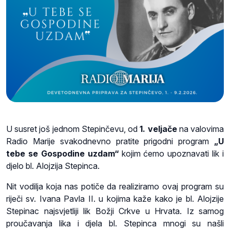
U susret još jednom Stepinčevu, od
1. veljače
na valovima
Radio Marije svakodnevno pratite prigodni program
„U
tebe se Gospodine uzdam“
kojim ćemo upoznavati lik i
djelo bl. Alojzija Stepinca.
Nit vodilja koja nas potiče da realiziramo ovaj program su
riječi sv. Ivana Pavla II. u kojima kaže kako je bl. Alojzije
Stepinac najsvjetliji lik Božji Crkve u Hrvata. Iz samog
proučavanja lika i djela bl. Stepinca mnogi su našli