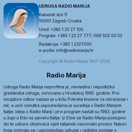
UDRUGA RADIO MARIJA
Kameniti stol 11
10000 Zagreb Croatia
Ured: +385 1 23 27 100
Program: +385 1 23 27 777; 099 502 00 52
Redakcija: +385 1 2327000
e-pošta: info@radiomarija.hr
Copyright © Radio Marija 1997-2026
Radio Marija
Udruga Radio Marija neprofitna je, nevladina i nepolitička
građanska udruga, osnovana u Hrvatskoj 1995. godine. Prvi
inicijativni odbor nastao je u krilu Pokreta krunice za obraćenje i
mir, a uoči osnutka uspostavljena je suradnja s Radio Marijom
Italije. Ideja o Radio Mariji i prvi program nastali su 1983. godine
u župi u Erbi na sjeveru Italije. Iz Erbe se Radio Marija postupno
širi te uskoro obuhvaća cijeli talijanski nacionalni prostor. Nakon
toga osnivaju se i uspostavljaju udruge i radijske postaje s