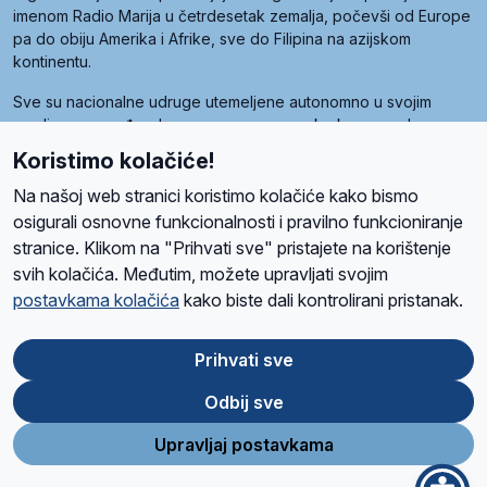
imenom Radio Marija u četrdesetak zemalja, počevši od Europe
pa do obiju Amerika i Afrike, sve do Filipina na azijskom
kontinentu.
Sve su nacionalne udruge utemeljene autonomno u svojim
zemljama, a međusobna su povezane preko krovne udruge
pod nazivom Svjetska obitelj Radio Marije (World Family of
Koristimo kolačiće!
Radio Maria). Svjetsku obitelj utemeljilo je sedam članica, među
kojima je i hrvatska Udruga Radio Marija.
Na našoj web stranici koristimo kolačiće kako bismo
osigurali osnovne funkcionalnosti i pravilno funkcioniranje
stranice. Klikom na "Prihvati sve" pristajete na korištenje
svih kolačića. Međutim, možete upravljati svojim
O nama
Radio
Program
Volonteri
Prijatelji
Kontakt
Pravila privatnosti
postavkama kolačića
kako biste dali kontrolirani pristanak.
Kolačići
Uvjeti korištenja
Ova stranica je zaštićena Google reCAPTCHA sustavom
Prihvati sve
Odbij sve
App
Google
Store
Play
Upravljaj postavkama
Design and development
SIK
&
C-Tel