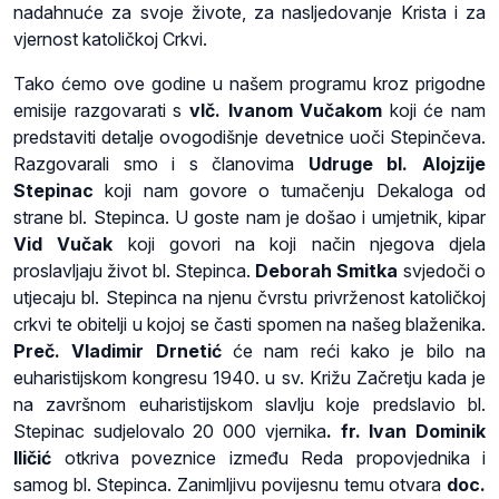
nadahnuće za svoje živote, za nasljedovanje Krista i za
vjernost katoličkoj Crkvi.
Tako ćemo ove godine u našem programu kroz prigodne
emisije razgovarati s
vlč. Ivanom Vučakom
koji će nam
predstaviti detalje ovogodišnje devetnice uoči Stepinčeva.
Razgovarali smo i s članovima
Udruge bl. Alojzije
Stepinac
koji nam govore o tumačenju Dekaloga od
strane bl. Stepinca. U goste nam je došao i umjetnik, kipar
Vid Vučak
koji govori na koji način njegova djela
proslavljaju život bl. Stepinca.
Deborah Smitka
svjedoči o
utjecaju bl. Stepinca na njenu čvrstu privrženost katoličkoj
crkvi te obitelji u kojoj se časti spomen na našeg blaženika.
Preč. Vladimir Drnetić
će nam reći kako je bilo na
euharistijskom kongresu 1940. u sv. Križu Začretju kada je
na završnom euharistijskom slavlju koje predslavio bl.
Stepinac sudjelovalo 20 000 vjernika
. fr. Ivan Dominik
Iličić
otkriva poveznice između Reda propovjednika i
samog bl. Stepinca. Zanimljivu povijesnu temu otvara
doc.