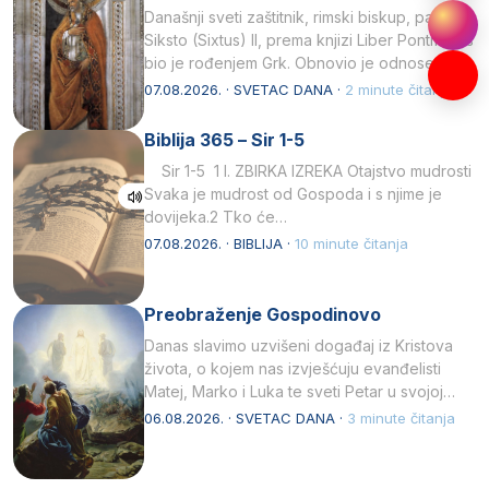
Današnji sveti zaštitnik, rimski biskup, papa
Siksto (Sixtus) II, prema knjizi Liber Pontificalis
bio je rođenjem Grk. Obnovio je odnose s
afričkim…
07.08.2026. · SVETAC DANA ·
2 minute čitanja
Biblija 365 – Sir 1-5
Sir 1-5 1 I. ZBIRKA IZREKA Otajstvo mudrosti
Svaka je mudrost od Gospoda i s njime je
dovijeka.2 Tko će…
07.08.2026. · BIBLIJA ·
10 minute čitanja
Preobraženje Gospodinovo
Danas slavimo uzvišeni događaj iz Kristova
života, o kojem nas izvješćuju evanđelisti
Matej, Marko i Luka te sveti Petar u svojoj
drugoj…
06.08.2026. · SVETAC DANA ·
3 minute čitanja