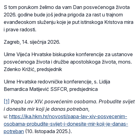
S tom porukom želimo da vam Dan posvećenoga života
2026. godine bude još jedna prigoda za rast u trajnom
evanđeoskom služenju koje je put istinskoga Kristova mira
i prave radosti.
Zagreb, 14. siječnja 2026.
Uime Vijeća Hrvatske biskupske konferencije za ustanove
posvećenoga života i družbe apostolskoga života, mons.
Zdenko Križić, predsjednik
Uime Hrvatske redovničke konferencije, s. Lidija
Bernardica Matijević SSFCR, predsjednica
[1]
Papa Lav XIV. posvećenim osobama. Probudite svijet
i donesite mir koji je danas potreban
,
u:
https://ika.hkm.hr/novosti/papa-lav-xiv-posvecenim-
osobama-probudite-svijet-i-donesite-mir-koji-je-danas-
potreban
(10. listopada 2025.).