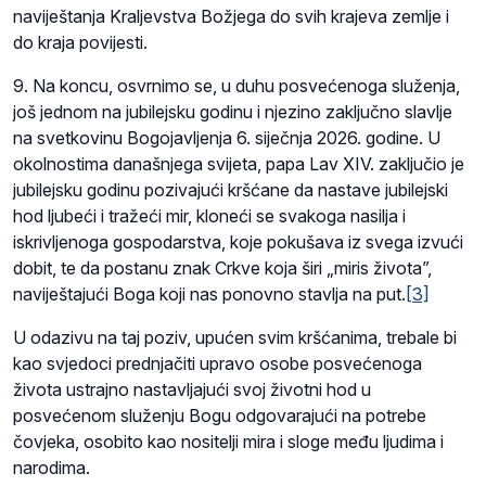
naviještanja Kraljevstva Božjega do svih krajeva zemlje i
do kraja povijesti.
9. Na koncu, osvrnimo se, u duhu posvećenoga služenja,
još jednom na jubilejsku godinu i njezino zaključno slavlje
na svetkovinu Bogojavljenja 6. siječnja 2026. godine. U
okolnostima današnjega svijeta, papa Lav XIV. zaključio je
jubilejsku godinu pozivajući kršćane da nastave jubilejski
hod ljubeći i tražeći mir, kloneći se svakoga nasilja i
iskrivljenoga gospodarstva, koje pokušava iz svega izvući
dobit, te da postanu znak Crkve koja širi „miris života”,
naviještajući Boga koji nas ponovno stavlja na put.
[3]
U odazivu na taj poziv, upućen svim kršćanima, trebale bi
kao svjedoci prednjačiti upravo osobe posvećenoga
života ustrajno nastavljajući svoj životni hod u
posvećenom služenju Bogu odgovarajući na potrebe
čovjeka, osobito kao nositelji mira i sloge među ljudima i
narodima.