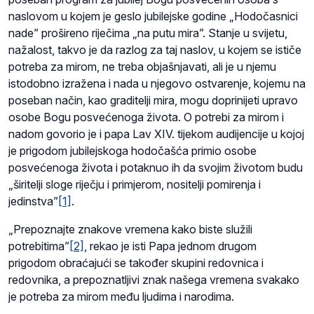
naslovom u kojem je geslo jubilejske godine „Hodočasnici
nade” prošireno riječima „na putu mira”. Stanje u svijetu,
nažalost, takvo je da razlog za taj naslov, u kojem se ističe
potreba za mirom, ne treba objašnjavati, ali je u njemu
istodobno izražena i nada u njegovo ostvarenje, kojemu na
poseban način, kao graditelji mira, mogu doprinijeti upravo
osobe Bogu posvećenoga života. O potrebi za mirom i
nadom govorio je i papa Lav XIV. tijekom audijencije u kojoj
je prigodom jubilejskoga hodočašća primio osobe
posvećenoga života i potaknuo ih da svojim životom budu
„širitelji sloge riječju i primjerom, nositelji pomirenja i
jedinstva”
[1]
.
„Prepoznajte znakove vremena kako biste služili
potrebitima”
[2]
, rekao je isti Papa jednom drugom
prigodom obraćajući se također skupini redovnica i
redovnika, a prepoznatljivi znak našega vremena svakako
je potreba za mirom među ljudima i narodima.