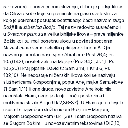
5. Govoreći o posvećenom služenju, dobro je podsjetiti se
da Crkva osobe koje su preminule na glasu svetosti i za
koje je pokrenut postupak beatifikacije časti nazivom
sluga
Božji
ili
službenica Božja
. Taj naziv redovito susrećemo i
u
Svetome pismu
za velike biblijske likove – prave miljenike
Božje koji su imali posebnu ulogu u povijesti spasenja.
Navest ćemo samo nekoliko primjera: slugom Božjim
nazvan je praotac naše vjere Abraham (Post 26,4; Ps
105,6.42), nositelj Zakona Mojsije (Pnz 34,5; Jš 1,1; Ps
105,26) i kralj pjesnik David (2 Sam 3,18; 1 Kr 3,6; Ps
132,10). Ne nedostaje ni ženskih likova koji se nazivaju
službenicama Gospodnjima, poput Ane, majke Samuelove
(1 Sam 1,11) ili one druge, novozavjetne Ane koja nije
napuštala Hram, nego je danju i noću postovima i
molitvama služila Bogu (Lk 2,36–37). U Hramu je doživjela
i susret s najvećom službenicom Božjom – Marijom,
Majkom Gospodinovom (Lk 1,38). I sam Gospodin naziva
se Slugom Božjim, i u novozavjetnim tekstovima (Dj 3,13;