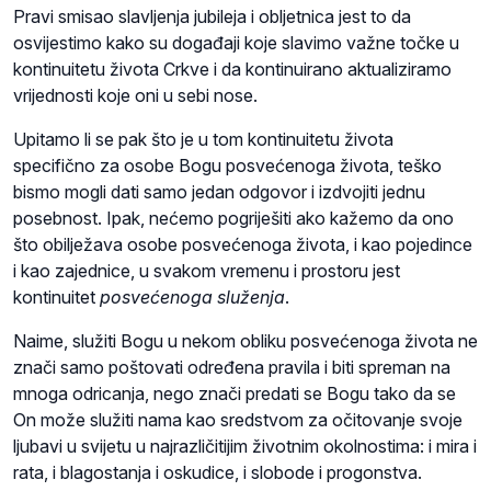
Pravi smisao slavljenja jubileja i obljetnica jest to da
osvijestimo kako su događaji koje slavimo važne točke u
kontinuitetu života Crkve i da kontinuirano aktualiziramo
vrijednosti koje oni u sebi nose.
Upitamo li se pak što je u tom kontinuitetu života
specifično za osobe Bogu posvećenoga života, teško
bismo mogli dati samo jedan odgovor i izdvojiti jednu
posebnost. Ipak, nećemo pogriješiti ako kažemo da ono
što obilježava osobe posvećenoga života, i kao pojedince
i kao zajednice, u svakom vremenu i prostoru jest
kontinuitet
posvećenoga služenja
.
Naime, služiti Bogu u nekom obliku posvećenoga života ne
znači samo poštovati određena pravila i biti spreman na
mnoga odricanja, nego znači predati se Bogu tako da se
On može služiti nama kao sredstvom za očitovanje svoje
ljubavi u svijetu u najrazličitijim životnim okolnostima: i mira i
rata, i blagostanja i oskudice, i slobode i progonstva.