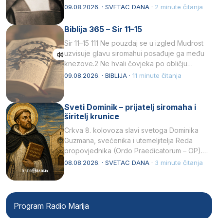
listopada 1891, u Wrocławu…
09.08.2026. · SVETAC DANA ·
2 minute čitanja
Biblija 365 – Sir 11–15
Sir 11–15 111 Ne pouzdaj se u izgled Mudrost
uzvisuje glavu siromahui posađuje ga među
knezove.2 Ne hvali čovjeka po obličju
njegovui…
09.08.2026. · BIBLIJA ·
11 minute čitanja
Sveti Dominik – prijatelj siromaha i
širitelj krunice
Crkva 8. kolovoza slavi svetoga Dominika
Guzmana, svećenika i utemeljitelja Reda
propovjednika (Ordo Praedicatorum – OP).
Svojim životom, dubokom ljubavlju prema
08.08.2026. · SVETAC DANA ·
3 minute čitanja
Kristu…
Program Radio Marija