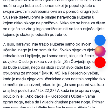
moć i snagu treba služiti onomu koji je poput djeteta u
svojim životnim potrebama ovisan o pomoći drugih ljudi.
Služenje djetetu pravi je primjer naravnoga služenja u
kojem nitko nikoga ne ponižava. Nitko tko se brine za dijete
ne osjeća se zbog toga poniženim niti se tako osjeća dijete
kojemu je služenje odraslih potrebno.
7. Isus, naravno, nije tražio služenje samo od svojih
učenika, nego je i on sam služio. Svako njegovo djelo,
jednako kao i trpljenje, pa i sama smrt, bilo je služenje
čovjeku. O sebi je rekao ove riječi: „Sin Čovječji nije došao
da bude služen, nego da služi i život svoj dade kao
otkupninu za mnoge.” (Mk 10,45) Na Posljednjoj večeri,
kada je među njegovim učenicima opet nastala prepirka tko
je među njima najveći, rekao im je: „Ja sam posred vas kao
onaj koji poslužuje.” (Lk 22,27) A kada im je oprao noge,
poučio ih je: „Ako dakle ja – Gospodin i Učitelj – vama
oprah noge, treba da i vi jedni drugima perete noge. Primjer
sam vam dao da i vi činite kao što ja vama učinih.” (Iv