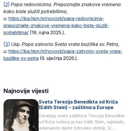
[2]
Papa redovnicima. Prepoznajte znakove vremena
kako biste služili potrebitima
,
u:
https://ika.hkm.hr/novosti/papa-redovnicima-
prepoznajte-znakove-vremena-kako-biste-sluzili-
potrebitima/
(18. rujna 2025.).
[3]
Usp.
Papa zatvorio Sveta vrata bazilike sv. Petra
,
u:
https://ika.hkm.hr/novosti/papa-zatvorio-sveta-vrata-
bazilike-sv-petra
(6. siječnja 2026.).
Najnovije vijesti
Sveta Terezija Benedikta od Križa
(Edith Stein) – zaštitnica Europe
Današnja sveta zaštitnica Terezija Benedikta
od Križa rođena je kao Edith Stein, najmlađe,
jedanaesto dijete židovske obitelji, 12.