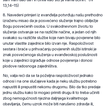
13,14–15)
8. Navedeni primjeri iz evanđelja potvrđuju našu prethodno
izraženu misao da je posvećeno služenje trajno obilježje
Bogu posvećenih osoba. U svakodnevnom životu to
služenje ostvaruje se na različite načine, a jedan od njih
svakako su različite službe koje nam bivaju povjerene bilo
unutar vlastite zajednice bilo izvan nje. Raspoloživost
sestara i braće u prihvaćanju povjerenih službi istinski je
znak posvećenoga služenja u evanđeoskoj poslušnosti
koje u zajednici izgrađuje odnose povjerenja i donosi
plodove radosnoga zajedništva.
No, valja reći da se ta poželjna raspoloživost jednako
odnosi i na one slučajeve kada je neku službu potrebno
napustiti ili prepustiti nekomu drugomu. Bilo da tko predaje
jednu službu kako bi mogao primiti drugu ili to treba učiniti
zbog nemogućnosti njezina daljnjega kvalitetnoga
obavljanja, čemu uzrok može biti narušeno zdravlje ili,