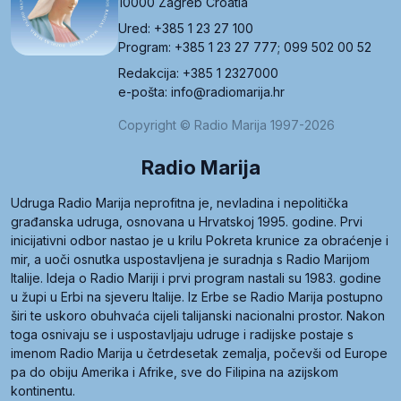
10000 Zagreb Croatia
Ured: +385 1 23 27 100
Program: +385 1 23 27 777; 099 502 00 52
Redakcija: +385 1 2327000
e-pošta: info@radiomarija.hr
Copyright © Radio Marija 1997-2026
Radio Marija
Udruga Radio Marija neprofitna je, nevladina i nepolitička
građanska udruga, osnovana u Hrvatskoj 1995. godine. Prvi
inicijativni odbor nastao je u krilu Pokreta krunice za obraćenje i
mir, a uoči osnutka uspostavljena je suradnja s Radio Marijom
Italije. Ideja o Radio Mariji i prvi program nastali su 1983. godine
u župi u Erbi na sjeveru Italije. Iz Erbe se Radio Marija postupno
širi te uskoro obuhvaća cijeli talijanski nacionalni prostor. Nakon
toga osnivaju se i uspostavljaju udruge i radijske postaje s
imenom Radio Marija u četrdesetak zemalja, počevši od Europe
pa do obiju Amerika i Afrike, sve do Filipina na azijskom
kontinentu.