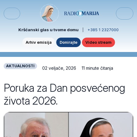
Skip to content
Skip to footer
Menu
Kršćanski glas u tvome domu
|
+385 1 2327000
Arhiv emisija
Donirajte
Video stream
AKTUALNOSTI
02 veljače, 2026
11 minute čitanja
Poruka za Dan posvećenog
života 2026.