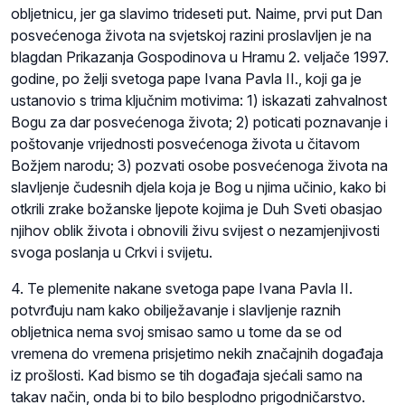
obljetnicu, jer ga slavimo trideseti put. Naime, prvi put Dan
posvećenoga života na svjetskoj razini proslavljen je na
blagdan Prikazanja Gospodinova u Hramu 2. veljače 1997.
godine, po želji svetoga pape Ivana Pavla II., koji ga je
ustanovio s trima ključnim motivima: 1) iskazati zahvalnost
Bogu za dar posvećenoga života; 2) poticati poznavanje i
poštovanje vrijednosti posvećenoga života u čitavom
Božjem narodu; 3) pozvati osobe posvećenoga života na
slavljenje čudesnih djela koja je Bog u njima učinio, kako bi
otkrili zrake božanske ljepote kojima je Duh Sveti obasjao
njihov oblik života i obnovili živu svijest o nezamjenjivosti
svoga poslanja u Crkvi i svijetu.
4. Te plemenite nakane svetoga pape Ivana Pavla II.
potvrđuju nam kako obilježavanje i slavljenje raznih
obljetnica nema svoj smisao samo u tome da se od
vremena do vremena prisjetimo nekih značajnih događaja
iz prošlosti. Kad bismo se tih događaja sjećali samo na
takav način, onda bi to bilo besplodno prigodničarstvo.