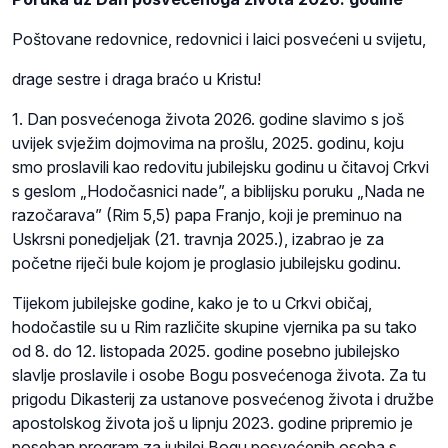
Poštovane redovnice, redovnici i laici posvećeni u svijetu,
drage sestre i draga braćo u Kristu!
1. Dan posvećenoga života 2026. godine slavimo s još
uvijek svježim dojmovima na prošlu, 2025. godinu, koju
smo proslavili kao redovitu jubilejsku godinu u čitavoj Crkvi
s geslom „Hodočasnici nade”, a biblijsku poruku „Nada ne
razočarava” (Rim 5,5) papa Franjo, koji je preminuo na
Uskrsni ponedjeljak (21. travnja 2025.), izabrao je za
početne riječi bule kojom je proglasio jubilejsku godinu.
Tijekom jubilejske godine, kako je to u Crkvi običaj,
hodočastile su u Rim različite skupine vjernika pa su tako
od 8. do 12. listopada 2025. godine posebno jubilejsko
slavlje proslavile i osobe Bogu posvećenoga života. Za tu
prigodu Dikasterij za ustanove posvećenog života i družbe
apostolskog života još u lipnju 2023. godine pripremio je
poseban program za jubilej Bogu posvećenih osoba s