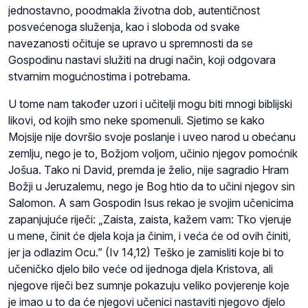
jednostavno, poodmakla životna dob, autentičnost
posvećenoga služenja, kao i sloboda od svake
navezanosti očituje se upravo u spremnosti da se
Gospodinu nastavi služiti na drugi način, koji odgovara
stvarnim mogućnostima i potrebama.
U tome nam također uzori i učitelji mogu biti mnogi biblijski
likovi, od kojih smo neke spomenuli. Sjetimo se kako
Mojsije nije dovršio svoje poslanje i uveo narod u obećanu
zemlju, nego je to, Božjom voljom, učinio njegov pomoćnik
Jošua. Tako ni David, premda je želio, nije sagradio Hram
Božji u Jeruzalemu, nego je Bog htio da to učini njegov sin
Salomon. A sam Gospodin Isus rekao je svojim učenicima
zapanjujuće riječi: „Zaista, zaista, kažem vam: Tko vjeruje
u mene, činit će djela koja ja činim, i veća će od ovih činiti,
jer ja odlazim Ocu.” (Iv 14,12) Teško je zamisliti koje bi to
učeničko djelo bilo veće od ijednoga djela Kristova, ali
njegove riječi bez sumnje pokazuju veliko povjerenje koje
je imao u to da će njegovi učenici nastaviti njegovo djelo