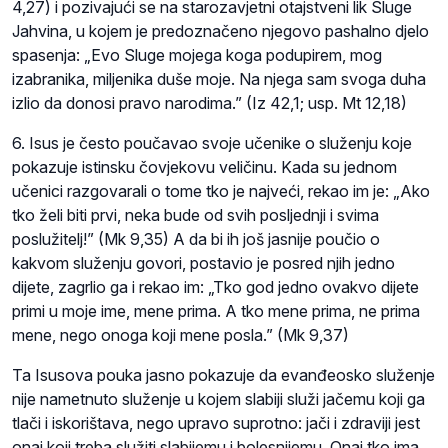
4,27) i pozivajući se na starozavjetni otajstveni lik Sluge
Jahvina, u kojem je predoznačeno njegovo pashalno djelo
spasenja: „Evo Sluge mojega koga podupirem, mog
izabranika, miljenika duše moje. Na njega sam svoga duha
izlio da donosi pravo narodima.” (Iz 42,1; usp. Mt 12,18)
6. Isus je često poučavao svoje učenike o služenju koje
pokazuje istinsku čovjekovu veličinu. Kada su jednom
učenici razgovarali o tome tko je najveći, rekao im je: „Ako
tko želi biti prvi, neka bude od svih posljednji i svima
poslužitelj!” (Mk 9,35) A da bi ih još jasnije poučio o
kakvom služenju govori, postavio je posred njih jedno
dijete, zagrlio ga i rekao im: „Tko god jedno ovakvo dijete
primi u moje ime, mene prima. A tko mene prima, ne prima
mene, nego onoga koji mene posla.” (Mk 9,37)
Ta Isusova pouka jasno pokazuje da evanđeosko služenje
nije nametnuto služenje u kojem slabiji služi jačemu koji ga
tlači i iskorištava, nego upravo suprotno: jači i zdraviji jest
onaj koji treba služiti slabijemu i bolesnijemu. Onaj tko ima