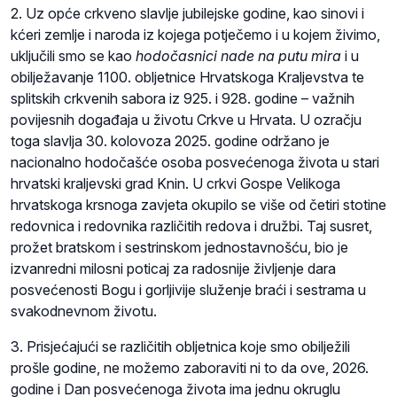
2. Uz opće crkveno slavlje jubilejske godine, kao sinovi i
kćeri zemlje i naroda iz kojega potječemo i u kojem živimo,
uključili smo se kao
hodočasnici nade na putu mira
i u
obilježavanje 1100. obljetnice Hrvatskoga Kraljevstva te
splitskih crkvenih sabora iz 925. i 928. godine – važnih
povijesnih događaja u životu Crkve u Hrvata. U ozračju
toga slavlja 30. kolovoza 2025. godine održano je
nacionalno hodočašće osoba posvećenoga života u stari
hrvatski kraljevski grad Knin. U crkvi Gospe Velikoga
hrvatskoga krsnoga zavjeta okupilo se više od četiri stotine
redovnica i redovnika različitih redova i družbi. Taj susret,
prožet bratskom i sestrinskom jednostavnošću, bio je
izvanredni milosni poticaj za radosnije življenje dara
posvećenosti Bogu i gorljivije služenje braći i sestrama u
svakodnevnom životu.
3. Prisjećajući se različitih obljetnica koje smo obilježili
prošle godine, ne možemo zaboraviti ni to da ove, 2026.
godine i Dan posvećenoga života ima jednu okruglu