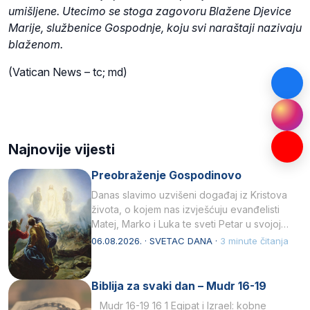
umišljene. Utecimo se stoga zagovoru Blažene Djevice
Marije, službenice Gospodnje, koju svi naraštaji nazivaju
blaženom.
(Vatican News – tc; md)
Najnovije vijesti
Preobraženje Gospodinovo
Danas slavimo uzvišeni događaj iz Kristova
života, o kojem nas izvješćuju evanđelisti
Matej, Marko i Luka te sveti Petar u svojoj
drugoj…
06.08.2026. · SVETAC DANA ·
3 minute čitanja
Biblija za svaki dan – Mudr 16-19
Mudr 16-19 16 1 Egipat i Izrael: kobne