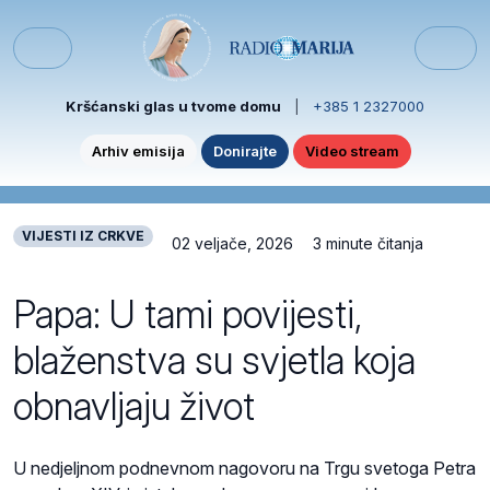
Skip to content
Skip to footer
Menu
Kršćanski glas u tvome domu
|
+385 1 2327000
Arhiv emisija
Donirajte
Video stream
VIJESTI IZ CRKVE
02 veljače, 2026
3 minute čitanja
Papa: U tami povijesti,
blaženstva su svjetla koja
obnavljaju život
U nedjeljnom podnevnom nagovoru na Trgu svetoga Petra