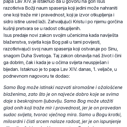
papa Lav XIV. je istaknuo da u govoru na gori Isus
razotkriva Božji naum spasenja koji jedini može nahraniti
one koji traže mir i pravednost, koji je izvor otkupljenja i
sidro istine usred laži. Zahvaljujući Kristu i po njemu gorčina
kušnji pretvara se u radost otkupljenih.
Isus predaje novi zakon svojim učenicima kada naviješta
blaženstva, svjetla koja Bog pali u tami povijesti,
razotkrivajući svoj naum spasenja koji ostvaruje po Sinu,
snagom Duha Svetoga. Taj zakon obnavlja naš život i čini
ga dobrim, čak i kada je u očima svijeta neuspješan i
bijedan. Istaknuo je to papa Lav XIV. danas, 1. veljače, u
podnevnom nagovoru te dodao:
Samo Bog može istinski nazvati siromašne i ožalošćene
blaženima, zato što je on najveće dobro koje se svima
daje s beskrajnom ljubavlju. Samo Bog može utažiti
glad onih koji traže mir i pravednost, jer je on pravedan
sudac svijeta, tvorac vječnog mira. Samo u Bogu krotki,
milosrdni i čisti srcem nalaze radost, jer je on ispunjenje