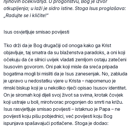
njihovih očekivanja. U progonstvu, Bog je izvor
otkupljenja; u laži je sidro istine. Stoga Isus proglašava:
„Radujte se i kličite!“
Isus osvjetljuje smisao povijesti
Tko drži da je Bog drugačiji od onoga kako ga Krist
objavljuje, taj smatra da su blaženstva paradoks, a oni koji
očekuju da će silnici uvijek vladati zemljom ostaju zatečeni
Isusovim govorom. Oni pak koji misle da sreća pripada
bogatima mogli bi misliti da je Isus zanesenjak. No, zabluda
je upravo u nedostatku vjere u Krista – napomenuo je
rimski biskup koji je u nekoliko riječi opisao Isusov identitet.
On je siromah koji dijeli svoj život sa svima, krotak čovjek
koji ustraje u boli, mirotvorac progonjen do smrti na križu.
Isus rasvjetljuje smisao povijesti – istaknuo je Papa – ne
povijesti koju pišu pobjednici, već povijesti koju Bog
ispunjava spašavajući potlačene. Stoga je dodao: