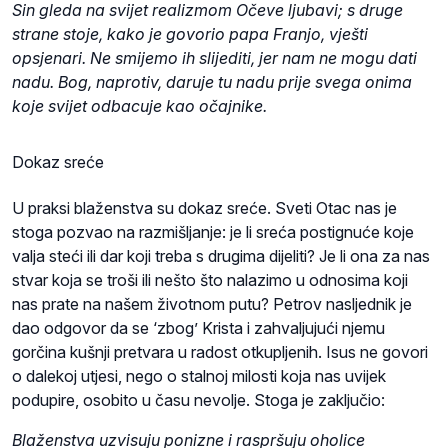
Sin gleda na svijet realizmom Očeve ljubavi; s druge
strane stoje, kako je govorio papa Franjo, vješti
opsjenari. Ne smijemo ih slijediti, jer nam ne mogu dati
nadu. Bog, naprotiv, daruje tu nadu prije svega onima
koje svijet odbacuje kao očajnike.
Dokaz sreće
U praksi blaženstva su dokaz sreće. Sveti Otac nas je
stoga pozvao na razmišljanje: je li sreća postignuće koje
valja steći ili dar koji treba s drugima dijeliti? Je li ona za nas
stvar koja se troši ili nešto što nalazimo u odnosima koji
nas prate na našem životnom putu? Petrov nasljednik je
dao odgovor da se ‘zbog’ Krista i zahvaljujući njemu
gorčina kušnji pretvara u radost otkupljenih. Isus ne govori
o dalekoj utjesi, nego o stalnoj milosti koja nas uvijek
podupire, osobito u času nevolje. Stoga je zaključio:
Blaženstva uzvisuju ponizne i raspršuju oholice