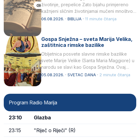
životinje, prepelice Zato bijahu primjereno
kažnjeni sličnim životinjamai mučeni mnoštvom
kukaca.2 A narod…
06.08.2026. · BIBLIJA ·
11 minute čitanja
Gospa Snježna – sveta Marija Velika,
zaštitnica rimske bazilike
Obljetnica posvete slavne rimske bazilike
svete Marije Velike (Santa Maria Maggiore) u
narodu se slavi kao Gospa Snježna. Ovaj
naziv, Sancta Maria…
05.08.2026. · SVETAC DANA ·
2 minute čitanja
Program Radio Marija
23:10
Glazba
23:15
"Riječ o Riječi" (R)