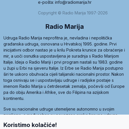
e-pošta: info@radiomarija.hr
Copyright © Radio Marija 1997-2026
Radio Marija
Udruga Radio Marija neprofitna je, nevladina i nepolitička
građanska udruga, osnovana u Hrvatskoj 1995. godine. Prvi
inicijativni odbor nastao je u krilu Pokreta krunice za obraćenje i
mir, a uoči osnutka uspostavljena je suradnja s Radio Marijom
Italije. Ideja o Radio Mariji i prvi program nastali su 1983. godine
u župi u Erbi na sjeveru Italije. Iz Erbe se Radio Marija postupno
širi te uskoro obuhvaća cijeli talijanski nacionalni prostor. Nakon
toga osnivaju se i uspostavljaju udruge i radijske postaje s
imenom Radio Marija u četrdesetak zemalja, počevši od Europe
pa do obiju Amerika i Afrike, sve do Filipina na azijskom
kontinentu.
Sve su nacionalne udruge utemeljene autonomno u svojim
zemljama, a međusobna su povezane preko krovne udruge
pod nazivom Svjetska obitelj Radio Marije (World Family of
Koristimo kolačiće!
Radio Maria). Svjetsku obitelj utemeljilo je sedam članica, među