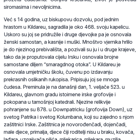
siromasima i nevoljnicima.
Već s 14 godina, uz biskupovu dozvolu, pod jednim
hrastom u Kildareu, sagradila je oko 468. svoju kapelicu.
Uskoro su joj se pridružile i druge djevojke pa je osnovala
ženski samostan, a kasnije i muški. Mnoštvo vjernika hrlilo
je do njezinog prebivališta, a pozivali su ju i u druge krajeve,
tako da je proputovala cijelu Irsku i osnovala brojne
samostane diljem “smaragdnog otoka”. U Kildareu je
osnovala umjetničku školu, čuvenu po izdavanju
prekrasnih oslikanih rukopisa. Pripisuju joj se mnoga
čudesa. Preminula je na današnji dan, 1. veljače 523. u
Kildareu, glavnom gradu istoimene irske grofovije i
pokopana u tamošnjoj katedrali. Njezine relikvije
pohranjene su 878. u Downpatricku (grofovija Down), uz
svetog Patrika i svetog Kolumbana, koji su zajedno s njom
zaštitnici Irske. Zaštitnica je novorođenčadi, dojenčadi,
male djece, primalja, djece čiji roditelji nisu u braku, kovača,
lađara, uzgajivača pilića, mljekarica, mljekara, muzilja,