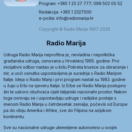
Program: +385 1 23 27 777; 099 502 00 52
Redakcija: +385 1 2327000
e-pošta: info@radiomarija.hr
Copyright © Radio Marija 1997-2026
Radio Marija
Udruga Radio Marija neprofitna je, nevladina i nepolitička
građanska udruga, osnovana u Hrvatskoj 1995. godine. Prvi
inicijativni odbor nastao je u krilu Pokreta krunice za obraćenje i
mir, a uoči osnutka uspostavljena je suradnja s Radio Marijom
Italije. Ideja o Radio Mariji i prvi program nastali su 1983. godine
u župi u Erbi na sjeveru Italije. Iz Erbe se Radio Marija postupno
širi te uskoro obuhvaća cijeli talijanski nacionalni prostor. Nakon
toga osnivaju se i uspostavljaju udruge i radijske postaje s
imenom Radio Marija u četrdesetak zemalja, počevši od Europe
pa do obiju Amerika i Afrike, sve do Filipina na azijskom
kontinentu.
Sve su nacionalne udruge utemeljene autonomno u svojim