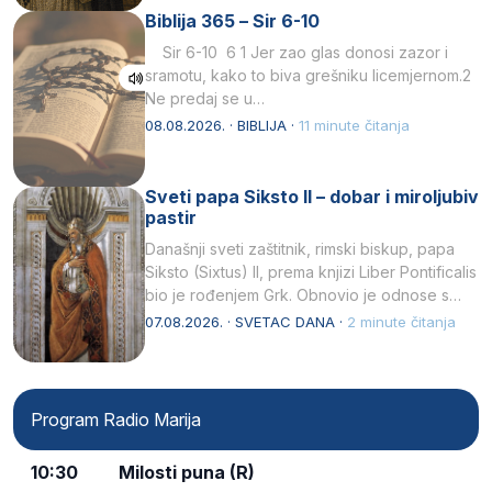
Biblija 365 – Sir 6-10
Sir 6-10 6 1 Jer zao glas donosi zazor i
sramotu, kako to biva grešniku licemjernom.2
Ne predaj se u…
08.08.2026. · BIBLIJA ·
11 minute čitanja
Sveti papa Siksto II – dobar i miroljubiv
pastir
Današnji sveti zaštitnik, rimski biskup, papa
Siksto (Sixtus) II, prema knjizi Liber Pontificalis
bio je rođenjem Grk. Obnovio je odnose s
afričkim…
07.08.2026. · SVETAC DANA ·
2 minute čitanja
Program Radio Marija
10:30
Milosti puna (R)