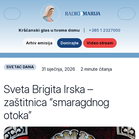
Skip to content
Skip to footer
Menu
Kršćanski glas u tvome domu
|
+385 1 2327000
Arhiv emisija
Donirajte
Video stream
SVETAC DANA
31 siječnja, 2026
2 minute čitanja
Sveta Brigita Irska –
zaštitnica “smaragdnog
otoka”