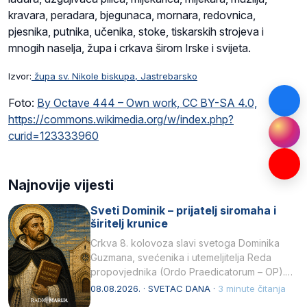
kravara, peradara, bjegunaca, mornara, redovnica,
pjesnika, putnika, učenika, stoke, tiskarskih strojeva i
mnogih naselja, župa i crkava širom Irske i svijeta.
Izvor:
župa sv. Nikole biskupa, Jastrebarsko
Foto:
By Octave 444 – Own work, CC BY-SA 4.0,
https://commons.wikimedia.org/w/index.php?
curid=123333960
Najnovije vijesti
Sveti Dominik – prijatelj siromaha i
širitelj krunice
Crkva 8. kolovoza slavi svetoga Dominika
Guzmana, svećenika i utemeljitelja Reda
propovjednika (Ordo Praedicatorum – OP).
Svojim životom, dubokom ljubavlju prema
08.08.2026. · SVETAC DANA ·
3 minute čitanja
Kristu…