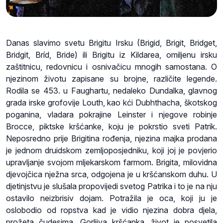
Danas slavimo svetu Brigitu Irsku (Brigid, Brigit, Bridget,
Bridgit, Bríd, Bride) ili Brigitu iz Kildarea, omiljenu irsku
zaštitnicu, redovnicu i osnivačicu mnogih samostana. O
njezinom životu zapisane su brojne, različite legende.
Rodila se 453. u Faughartu, nedaleko Dundalka, glavnog
grada irske grofovije Louth, kao kći Dubhthacha, škotskog
poganina, vladara pokrajine Leinster i njegove robinje
Brocce, piktske kršćanke, koju je pokrstio sveti Patrik.
Neposredno prije Brigitina rođenja, njezina majka prodana
je jednom druidskom zemljoposjedniku, koji joj je povjerio
upravljanje svojom mljekarskom farmom. Brigita, milovidna
djevojčica nježna srca, odgojena je u kršćanskom duhu. U
djetinjstvu je slušala propovijedi svetog Patrika i to je na nju
ostavilo neizbrisiv dojam. Potražila je oca, koji ju je
oslobodio od ropstva kad je vidio njezina dobra djela,
prožeta čudesima. Gorljiva kršćanka, život je posvetila