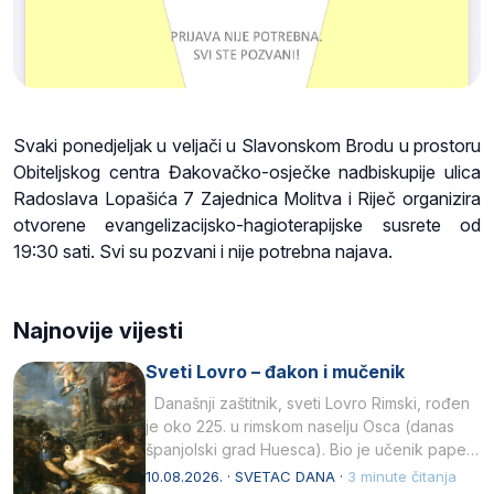
Svaki ponedjeljak u veljači u Slavonskom Brodu u prostoru
Obiteljskog centra Đakovačko-osječke nadbiskupije ulica
Radoslava Lopašića 7 Zajednica Molitva i Riječ organizira
otvorene evangelizacijsko-hagioterapijske susrete od
19:30 sati. Svi su pozvani i nije potrebna najava.
Najnovije vijesti
Sveti Lovro – đakon i mučenik
Današnji zaštitnik, sveti Lovro Rimski, rođen
je oko 225. u rimskom naselju Osca (danas
španjolski grad Huesca). Bio je učenik pape…
10.08.2026. · SVETAC DANA ·
3 minute čitanja