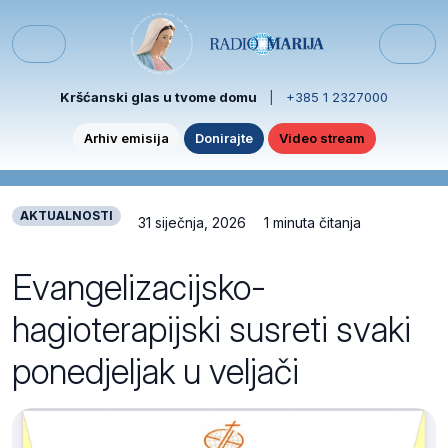
Skip to content
Skip to footer
Menu
Kršćanski glas u tvome domu
|
+385 1 2327000
Arhiv emisija
Donirajte
Video stream
AKTUALNOSTI
31 siječnja, 2026
1 minuta čitanja
Evangelizacijsko-
hagioterapijski susreti svaki
ponedjeljak u veljači