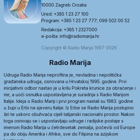
10000 Zagreb Croatia
Ured: +385 1 23 27 100
Program: +385 1 23 27 777; 099 502 00 52
Redakcija: +385 1 2327000
e-pošta: info@radiomarija.hr
Copyright © Radio Marija 1997-2026
Radio Marija
Udruga Radio Marija neprofitna je, nevladina i nepolitička
građanska udruga, osnovana u Hrvatskoj 1995. godine. Prvi
inicijativni odbor nastao je u krilu Pokreta krunice za obraćenje i
mir, a uoči osnutka uspostavljena je suradnja s Radio Marijom
Italije. Ideja o Radio Mariji i prvi program nastali su 1983. godine
u župi u Erbi na sjeveru Italije. Iz Erbe se Radio Marija postupno
širi te uskoro obuhvaća cijeli talijanski nacionalni prostor. Nakon
toga osnivaju se i uspostavljaju udruge i radijske postaje s
imenom Radio Marija u četrdesetak zemalja, počevši od Europe
pa do obiju Amerika i Afrike, sve do Filipina na azijskom