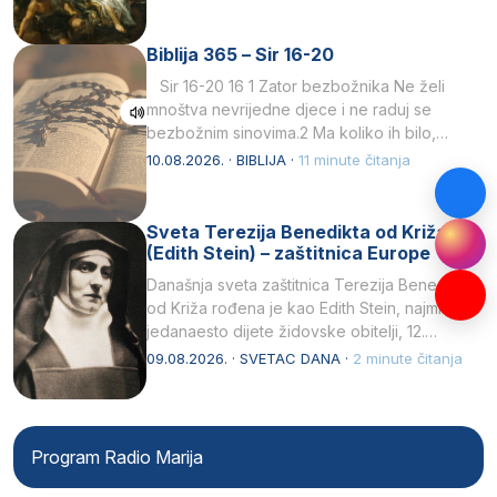
Biblija 365 – Sir 16-20
Sir 16-20 16 1 Zator bezbožnika Ne želi
mnoštva nevrijedne djece i ne raduj se
bezbožnim sinovima.2 Ma koliko ih bilo,…
10.08.2026. · BIBLIJA ·
11 minute čitanja
Sveta Terezija Benedikta od Križa
(Edith Stein) – zaštitnica Europe
Današnja sveta zaštitnica Terezija Benedikta
od Križa rođena je kao Edith Stein, najmlađe,
jedanaesto dijete židovske obitelji, 12.
listopada 1891, u Wrocławu…
09.08.2026. · SVETAC DANA ·
2 minute čitanja
Program Radio Marija