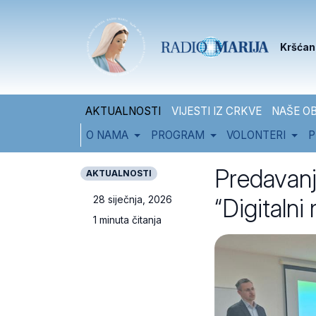
Skip to content
Skip to footer
Kršćan
AKTUALNOSTI
VIJESTI IZ CRKVE
NAŠE OB
O NAMA
PROGRAM
VOLONTERI
P
Predavanj
AKTUALNOSTI
“Digitalni
28 siječnja, 2026
1 minuta čitanja