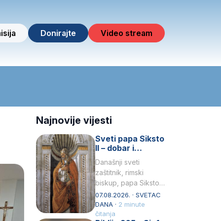
isija
Donirajte
Video stream
Najnovije vijesti
Sveti papa Siksto
II – dobar i
miroljubiv pastir
Današnji sveti
zaštitnik, rimski
biskup, papa Siksto
(Sixtus) II, prema
07.08.2026. · SVETAC
knjizi Liber
DANA ·
2 minute
Pontificalis bio je
čitanja