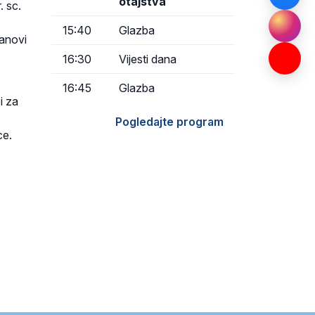
otajstva
. sc.
15:40
Glazba
lanovi
16:30
Vijesti dana
16:45
Glazba
i za
Pogledajte program
ce.