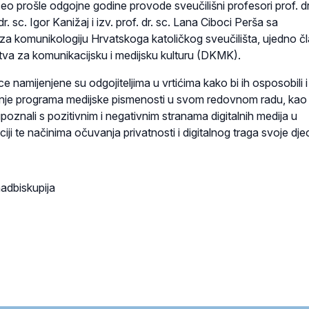
čeo prošle odgojne godine provode sveučilišni profesori prof. dr
dr. sc. Igor Kanižaj i izv. prof. dr. sc. Lana Ciboci Perša sa
 za komunikologiju Hrvatskoga katoličkog sveučilišta, ujedno č
tva za komunikacijsku i medijsku kulturu (DKMK).
ce namijenjene su odgojiteljima u vrtićima kako bi ih osposobili i
nje programa medijske pismenosti u svom redovnom radu, kao 
upoznali s pozitivnim i negativnim stranama digitalnih medija u
iji te načinima očuvanja privatnosti i digitalnog traga svoje dje
adbiskupija