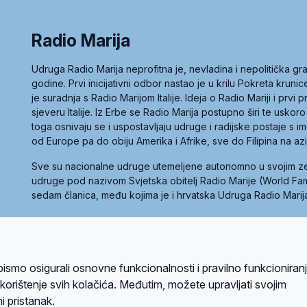
Radio Marija
Udruga Radio Marija neprofitna je, nevladina i nepolitička 
godine. Prvi inicijativni odbor nastao je u krilu Pokreta kruni
je suradnja s Radio Marijom Italije. Ideja o Radio Mariji i prvi
sjeveru Italije. Iz Erbe se Radio Marija postupno širi te uskoro
toga osnivaju se i uspostavljaju udruge i radijske postaje s
od Europe pa do obiju Amerika i Afrike, sve do Filipina na az
Sve su nacionalne udruge utemeljene autonomno u svojim 
udruge pod nazivom Svjetska obitelj Radio Marije (World Famil
sedam članica, među kojima je i hrvatska Udruga Radio Marij
la privatnosti
Kolačići
Uvjeti korištenja
bismo osigurali osnovne funkcionalnosti i pravilno funkcioniran
A sustavom
a korištenje svih kolačića. Međutim, možete upravljati svojim
i pristanak.