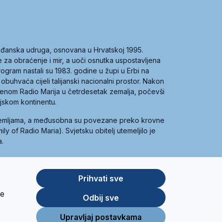
građanska udruga, osnovana u Hrvatskoj 1995.
ce za obraćenje i mir, a uoči osnutka uspostavljena
 program nastali su 1983. godine u župi u Erbi na
 obuhvaća cijeli talijanski nacionalni prostor. Nakon
 imenom Radio Marija u četrdesetak zemalja, počevši
ijskom kontinentu.
zemljama, a međusobna su povezane preko krovne
y of Radio Maria). Svjetsku obitelj utemeljilo je
a.
Prihvati sve
je
App
Google
Odbij sve
Store
Play
Upravljaj postavkama