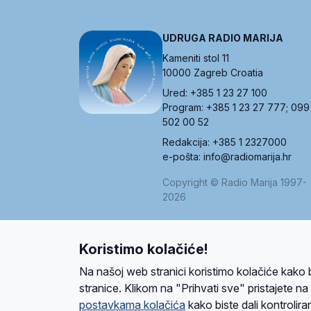
UDRUGA RADIO MARIJA
Kameniti stol 11
10000 Zagreb Croatia
Ured: +385 1 23 27 100
Program: +385 1 23 27 777; 099
502 00 52
Redakcija: +385 1 2327000
e-pošta: info@radiomarija.hr
Copyright © Radio Marija 1997-
2026
Koristimo kolačiće!
O nama
Radio
Program
Volonteri
Prijatelji
Kontakt
Pravi
Na našoj web stranici koristimo kolačiće kako 
Ova stranica je zaštićena Google reCAPTCH
stranice. Klikom na "Prihvati sve" pristajete n
postavkama kolačića
kako biste dali kontroliran