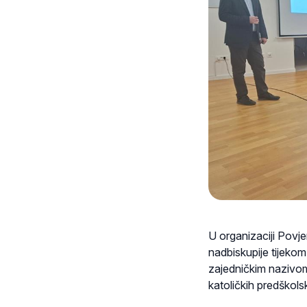
U organizaciji Povj
nadbiskupije tijekom
zajedničkim nazivom “
katoličkih predškol