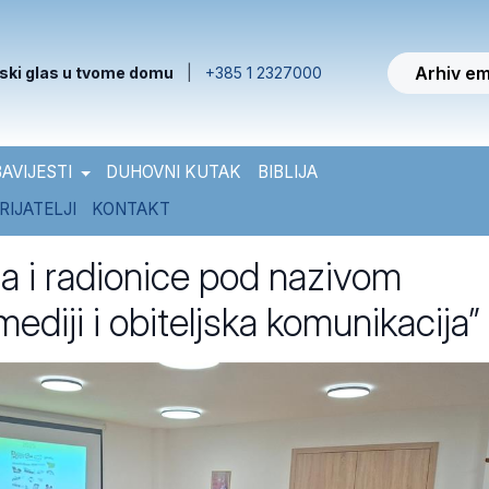
Arhiv em
ski glas u tvome domu
|
+385 1 2327000
AVIJESTI
DUHOVNI KUTAK
BIBLIJA
RIJATELJI
KONTAKT
a i radionice pod nazivom
 mediji i obiteljska komunikacija”