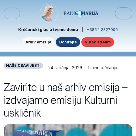
Skip to content
Skip to footer
Menu
Kršćanski glas u tvome domu
|
+385 1 2327000
Arhiv emisija
Donirajte
Video stream
NAŠE OBAVIJESTI
24 siječnja, 2026
1 minuta čitanja
Zavirite u naš arhiv emisija –
izdvajamo emisiju Kulturni
uskličnik