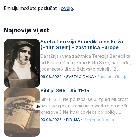
Emisiju možete poslušati i
ovdje
.
Najnovije vijesti
Sveta Terezija Benedikta od Križa
(Edith Stein) – zaštitnica Europe
Današnja sveta zaštitnica Terezija Benedikta
od Križa rođena je kao Edith Stein, najmlađe,
jedanaesto dijete židovske obitelji, 12.
listopada 1891, u Wrocławu…
09.08.2026. · SVETAC DANA ·
2 minute čitanja
Biblija 365 – Sir 11–15
Sir 11–15 111 Ne pouzdaj se u izgled Mudrost
uzvisuje glavu siromahui posađuje ga među
knezove.2 Ne hvali čovjeka po obličju
njegovui…
09.08.2026. · BIBLIJA ·
11 minute čitanja