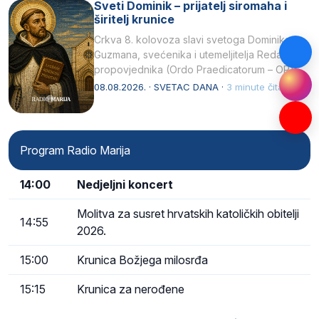
Sveti Dominik – prijatelj siromaha i
širitelj krunice
Crkva 8. kolovoza slavi svetoga Dominika
Guzmana, svećenika i utemeljitelja Reda
propovjednika (Ordo Praedicatorum – OP).
Svojim životom, dubokom ljubavlju prema
08.08.2026. · SVETAC DANA ·
3 minute čitanja
Kristu…
Program Radio Marija
14:00
Nedjeljni koncert
Molitva za susret hrvatskih katoličkih obitelji
14:55
2026.
15:00
Krunica Božjega milosrđa
15:15
Krunica za nerođene