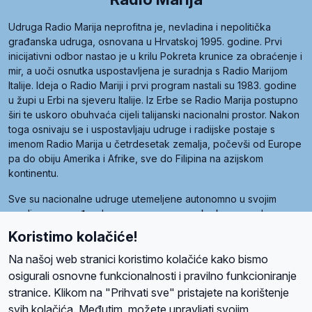
Udruga Radio Marija neprofitna je, nevladina i nepolitička
građanska udruga, osnovana u Hrvatskoj 1995. godine. Prvi
inicijativni odbor nastao je u krilu Pokreta krunice za obraćenje i
mir, a uoči osnutka uspostavljena je suradnja s Radio Marijom
Italije. Ideja o Radio Mariji i prvi program nastali su 1983. godine
u župi u Erbi na sjeveru Italije. Iz Erbe se Radio Marija postupno
širi te uskoro obuhvaća cijeli talijanski nacionalni prostor. Nakon
toga osnivaju se i uspostavljaju udruge i radijske postaje s
imenom Radio Marija u četrdesetak zemalja, počevši od Europe
pa do obiju Amerika i Afrike, sve do Filipina na azijskom
kontinentu.
Sve su nacionalne udruge utemeljene autonomno u svojim
zemljama, a međusobna su povezane preko krovne udruge
pod nazivom Svjetska obitelj Radio Marije (World Family of
Koristimo kolačiće!
Radio Maria). Svjetsku obitelj utemeljilo je sedam članica, među
kojima je i hrvatska Udruga Radio Marija.
Na našoj web stranici koristimo kolačiće kako bismo
osigurali osnovne funkcionalnosti i pravilno funkcioniranje
stranice. Klikom na "Prihvati sve" pristajete na korištenje
svih kolačića. Međutim, možete upravljati svojim