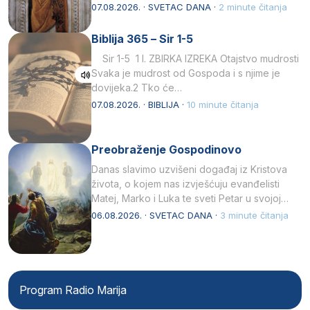
afričkim…
07.08.2026. · SVETAC DANA ·
2 minute čitanja
Biblija 365 – Sir 1-5
Sir 1-5 1 I. ZBIRKA IZREKA Otajstvo mudrosti
Svaka je mudrost od Gospoda i s njime je
dovijeka.2 Tko će…
07.08.2026. · BIBLIJA ·
10 minute čitanja
Preobraženje Gospodinovo
Danas slavimo uzvišeni događaj iz Kristova
života, o kojem nas izvješćuju evanđelisti
Matej, Marko i Luka te sveti Petar u svojoj
drugoj…
06.08.2026. · SVETAC DANA ·
3 minute čitanja
Program Radio Marija