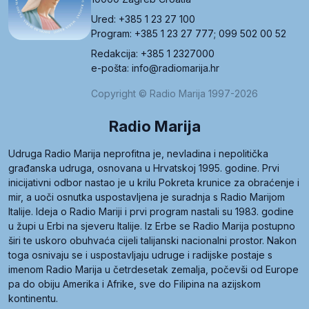
Ured: +385 1 23 27 100
Program: +385 1 23 27 777; 099 502 00 52
Redakcija: +385 1 2327000
e-pošta: info@radiomarija.hr
Copyright © Radio Marija 1997-2026
Radio Marija
Udruga Radio Marija neprofitna je, nevladina i nepolitička
građanska udruga, osnovana u Hrvatskoj 1995. godine. Prvi
inicijativni odbor nastao je u krilu Pokreta krunice za obraćenje i
mir, a uoči osnutka uspostavljena je suradnja s Radio Marijom
Italije. Ideja o Radio Mariji i prvi program nastali su 1983. godine
u župi u Erbi na sjeveru Italije. Iz Erbe se Radio Marija postupno
širi te uskoro obuhvaća cijeli talijanski nacionalni prostor. Nakon
toga osnivaju se i uspostavljaju udruge i radijske postaje s
imenom Radio Marija u četrdesetak zemalja, počevši od Europe
pa do obiju Amerika i Afrike, sve do Filipina na azijskom
kontinentu.