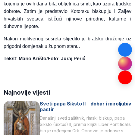
kojemu je ovih dana bila obljetnica smrti, kao uzora ljudske
dobrote. Zatim je predstavio Kotorsku biskupiju i Zaljev
hrvatskih svetaca ističući njihove prirodne, kulturne i
duhovne ljepote.
Nakon molitvenog susreta slijedilo je bratsko druženje uz
prigodni domjenak u župnom stanu.
Tekst: Mario Krišto/Foto: Juraj Perić
Najnovije vijesti
Sveti papa Siksto II – dobar i miroljubiv
pastir
Današnji sveti zaštitnik, rimski biskup, papa
Siksto (Sixtus) II, prema knjizi Liber Pontificalis
bio je rođenjem Grk. Obnovio je odnose s