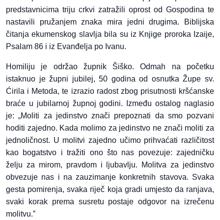
predstavnicima triju crkvi zatražili oprost od Gospodina te
nastavili pružanjem znaka mira jedni drugima. Biblijska
čitanja ekumenskog slavlja bila su iz Knjige proroka Izaije,
Psalam 86 i iz Evanđelja po Ivanu.
Homiliju je održao župnik Šiško. Odmah na početku
istaknuo je župni jubilej, 50 godina od osnutka Župe sv.
Ćirila i Metoda, te izrazio radost zbog prisutnosti kršćanske
braće u jubilarnoj župnoj godini. Između ostalog naglasio
je: „Moliti za jedinstvo znači prepoznati da smo pozvani
hoditi zajedno. Kada molimo za jedinstvo ne znači moliti za
jednoličnost. U molitvi zajedno učimo prihvaćati različitost
kao bogatstvo i tražiti ono što nas povezuje: zajedničku
želju za mirom, pravdom i ljubavlju. Molitva za jedinstvo
obvezuje nas i na zauzimanje konkretnih stavova. Svaka
gesta pomirenja, svaka riječ koja gradi umjesto da ranjava,
svaki korak prema susretu postaje odgovor na izrečenu
molitvu.”