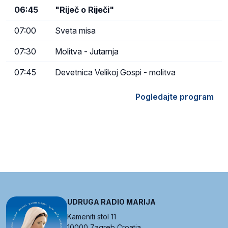
06:45
"Riječ o Riječi"
07:00
Sveta misa
07:30
Molitva - Jutarnja
07:45
Devetnica Velikoj Gospi - molitva
Pogledajte program
UDRUGA RADIO MARIJA
Kameniti stol 11
10000 Zagreb Croatia