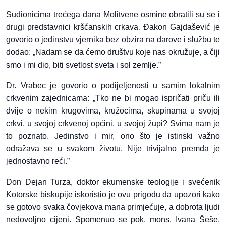
Sudionicima trećega dana Molitvene osmine obratili su se i
drugi predstavnici kršćanskih crkava. Đakon Gajdašević je
govorio o jedinstvu vjernika bez obzira na darove i službu te
dodao: „Nadam se da ćemo društvu koje nas okružuje, a čiji
smo i mi dio, biti svetlost sveta i sol zemlje.”
Dr. Vrabec je govorio o podijeljenosti u samim lokalnim
crkvenim zajednicama: „Tko ne bi mogao ispričati priču ili
dvije o nekim krugovima, kružocima, skupinama u svojoj
crkvi, u svojoj crkvenoj općini, u svojoj župi? Svima nam je
to poznato. Jedinstvo i mir, ono što je istinski važno
odražava se u svakom životu. Nije trivijalno premda je
jednostavno reći.”
Don Dejan Turza, doktor ekumenske teologije i svećenik
Kotorske biskupije iskoristio je ovu prigodu da upozori kako
se gotovo svaka čovjekova mana primjećuje, a dobrota ljudi
nedovoljno cijeni. Spomenuo se pok. mons. Ivana Šeše,