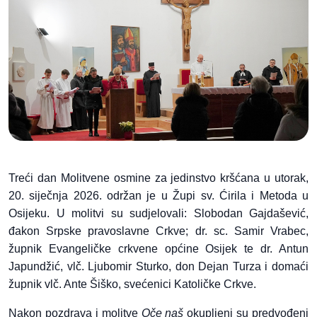
Treći dan Molitvene osmine za jedinstvo kršćana u utorak,
20. siječnja 2026. održan je u Župi sv. Ćirila i Metoda u
Osijeku. U molitvi su sudjelovali: Slobodan Gajdašević,
đakon Srpske pravoslavne Crkve; dr. sc. Samir Vrabec,
župnik Evangeličke crkvene općine Osijek te dr. Antun
Japundžić, vlč. Ljubomir Sturko, don Dejan Turza i domaći
župnik vlč. Ante Šiško, svećenici Katoličke Crkve.
Nakon pozdrava i molitve
Oče naš
okupljeni su predvođeni