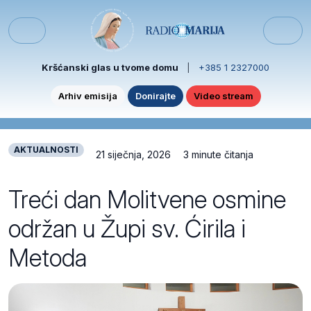
Skip to content
Skip to footer
Menu
Kršćanski glas u tvome domu
|
+385 1 2327000
Arhiv emisija
Donirajte
Video stream
AKTUALNOSTI
21 siječnja, 2026
3 minute čitanja
Treći dan Molitvene osmine
održan u Župi sv. Ćirila i
Metoda