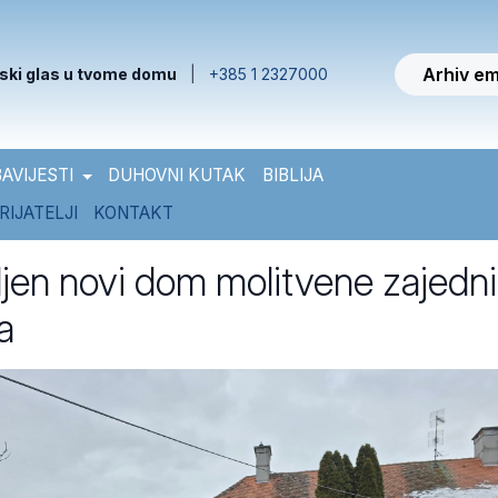
Arhiv em
ski glas u tvome domu
|
+385 1 2327000
AVIJESTI
DUHOVNI KUTAK
BIBLIJA
RIJATELJI
KONTAKT
ljen novi dom molitvene zajedn
a