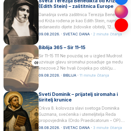
Sveta Terezija Benedikta od Križa
(Edith Stein) – zaštitnica Europe
Današnja sveta zaštitnica Terezija Benedikta
od Križa rođena je kao Edith Stein, najmlađe,
jedanaesto dijete židovske obitelji, 12.
listopada 1891, u Wrocławu…
09.08.2026. · SVETAC DANA ·
2 minute čitanja
Biblija 365 – Sir 11–15
Sir 11–15 111 Ne pouzdaj se u izgled Mudrost
uzvisuje glavu siromahui posađuje ga među
knezove.2 Ne hvali čovjeka po obličju
njegovui…
09.08.2026. · BIBLIJA ·
11 minute čitanja
Sveti Dominik – prijatelj siromaha i
širitelj krunice
Crkva 8. kolovoza slavi svetoga Dominika
Guzmana, svećenika i utemeljitelja Reda
propovjednika (Ordo Praedicatorum – OP).
Svojim životom, dubokom ljubavlju prema
08.08.2026. · SVETAC DANA ·
3 minute čitanja