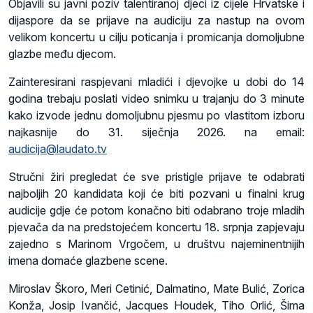
Objavili su javni poziv talentiranoj djeci iz cijele Hrvatske i
dijaspore da se prijave na audiciju za nastup na ovom
velikom koncertu u cilju poticanja i promicanja domoljubne
glazbe među djecom.
Zainteresirani raspjevani mladići i djevojke u dobi do 14
godina trebaju poslati video snimku u trajanju do 3 minute
kako izvode jednu domoljubnu pjesmu po vlastitom izboru
najkasnije do 31. siječnja 2026. na email:
audicija@laudato.tv
Stručni žiri pregledat će sve pristigle prijave te odabrati
najboljih 20 kandidata koji će biti pozvani u finalni krug
audicije gdje će potom konačno biti odabrano troje mladih
pjevača da na predstojećem koncertu 18. srpnja zapjevaju
zajedno s Marinom Vrgočem, u društvu najeminentnijih
imena domaće glazbene scene.
Miroslav Škoro, Meri Cetinić, Dalmatino, Mate Bulić, Zorica
Konža, Josip Ivančić, Jacques Houdek, Tiho Orlić, Šima