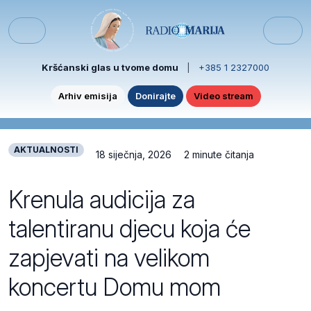
Skip to content
Skip to footer
Menu
Kršćanski glas u tvome domu
|
+385 1 2327000
Arhiv emisija
Donirajte
Video stream
AKTUALNOSTI
18 siječnja, 2026
2 minute čitanja
Krenula audicija za
talentiranu djecu koja će
zapjevati na velikom
koncertu Domu mom