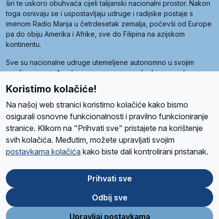
širi te uskoro obuhvaća cijeli talijanski nacionalni prostor. Nakon
toga osnivaju se i uspostavljaju udruge i radijske postaje s
imenom Radio Marija u četrdesetak zemalja, počevši od Europe
pa do obiju Amerika i Afrike, sve do Filipina na azijskom
kontinentu.
Sve su nacionalne udruge utemeljene autonomno u svojim
zemljama, a međusobna su povezane preko krovne udruge
pod nazivom Svjetska obitelj Radio Marije (World Family of
Koristimo kolačiće!
Radio Maria). Svjetsku obitelj utemeljilo je sedam članica, među
kojima je i hrvatska Udruga Radio Marija.
Na našoj web stranici koristimo kolačiće kako bismo
osigurali osnovne funkcionalnosti i pravilno funkcioniranje
stranice. Klikom na "Prihvati sve" pristajete na korištenje
svih kolačića. Međutim, možete upravljati svojim
O nama
Radio
Program
Volonteri
Prijatelji
Kontakt
Pravila privatnosti
postavkama kolačića
kako biste dali kontrolirani pristanak.
Kolačići
Uvjeti korištenja
Ova stranica je zaštićena Google reCAPTCHA sustavom
Prihvati sve
Odbij sve
App
Google
Store
Play
Upravljaj postavkama