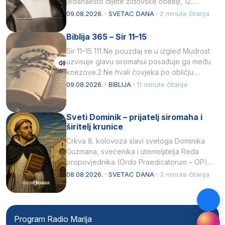
jedanaesto dijete židovske obitelji, 12.
listopada 1891, u Wrocławu…
09.08.2026. · SVETAC DANA ·
2 minute čitanja
Biblija 365 – Sir 11–15
Sir 11–15 111 Ne pouzdaj se u izgled Mudrost
uzvisuje glavu siromahui posađuje ga među
knezove.2 Ne hvali čovjeka po obličju
njegovui…
09.08.2026. · BIBLIJA ·
11 minute čitanja
Sveti Dominik – prijatelj siromaha i
širitelj krunice
Crkva 8. kolovoza slavi svetoga Dominika
Guzmana, svećenika i utemeljitelja Reda
propovjednika (Ordo Praedicatorum – OP).
Svojim životom, dubokom ljubavlju prema
08.08.2026. · SVETAC DANA ·
3 minute čitanja
Kristu…
Program Radio Marija