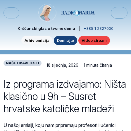
Skip to content
Skip to footer
Menu
Kršćanski glas u tvome domu
|
+385 1 2327000
Arhiv emisija
Donirajte
Video stream
NAŠE OBAVIJESTI
18 siječnja, 2026
1 minuta čitanja
Iz programa izdvajamo: Ništa
klasično u 9h – Susret
hrvatske katoličke mladeži
U našoj emisiji, koju nam pripremaju profesori i učenici