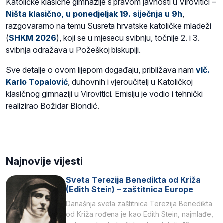
Katoličke klasične gimnazije s pravom javnosti u Virovitici –
Ništa klasično, u ponedjeljak 19. siječnja u 9h
,
razgovaramo na temu Susreta hrvatske katoličke mladeži
(
SHKM 2026
), koji se u mjesecu svibnju, točnije 2. i 3.
svibnja odražava u Požeškoj biskupiji.
Sve detalje o ovom lijepom događaju, približava nam
vlč.
Karlo Topalović
, duhovnih i vjeroučitelj u Katoličkoj
klasičnog gimnaziji u Virovitici. Emisiju je vodio i tehnički
realizirao Božidar Biondić.
Najnovije vijesti
Sveta Terezija Benedikta od Križa
(Edith Stein) – zaštitnica Europe
Današnja sveta zaštitnica Terezija Benedikta
od Križa rođena je kao Edith Stein, najmlađe,