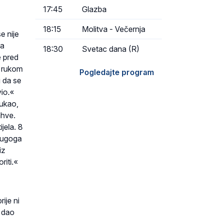
17:45
Glazba
18:15
Molitva - Večernja
e nije
na
18:30
Svetac dana (R)
e pred
e rukom
Pogledajte program
i da se
io.«
vukao,
ahve.
ijela. 8
drugoga
iz
riti.«
ije ni
e dao