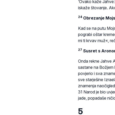
‘Ovako kaže Jahve: 
iskaže štovanje. Ako
24
Obrezanje Mojsi
Kad se na putu Mojsi
pograbi oštar kreme
mi ti krvav muž«, re
27
Susret s Aron
Onda rekne Jahve Aro
sastane na Božjem b
povjerio i sva zname
sve starješine Izrae
znamenja naočigled
31 Narod je bio uvje
jade, popadaše ničic
5