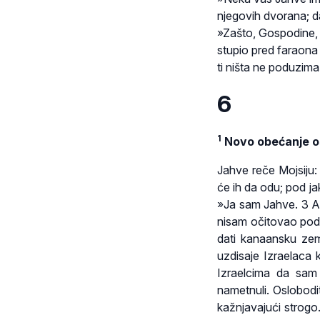
njegovih dvorana; da
»Zašto, Gospodine,
stupio pred faraona
ti ništa ne poduzima
6
1
Novo obećanje o
Jahve reče Mojsiju:
će ih da odu; pod ja
»Ja sam Jahve. 3 Ab
nisam očitovao pod 
dati kanaansku zeml
uzdisaje Izraelaca 
Izraelcima da sam
nametnuli. Oslobodi
kažnjavajući strogo