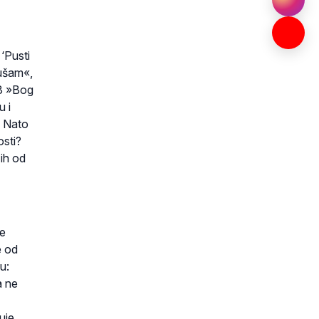
‘Pusti
lušam«,
 3 »Bog
u i
4 Nato
osti?
 ih od
še
e od
u:
a ne
uje