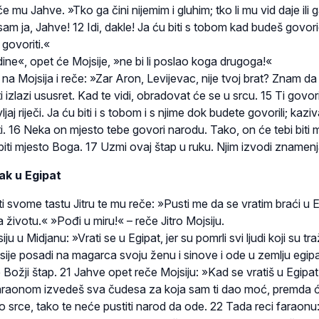
 mu Jahve. »Tko ga čini nijemim i gluhim; tko li mu vid daje ili 
isam ja, Jahve! 12 Idi, dakle! Ja ću biti s tobom kad budeš govori
 govoriti.«
ine«, opet će Mojsije, »ne bi li poslao koga drugoga!«
 na Mojsija i reče: »Zar Aron, Levijevac, nije tvoj brat? Znam da
 ti izlazi ususret. Kad te vidi, obradovat će se u srcu. 15 Ti govo
jaj riječi. Ja ću biti i s tobom i s njime dok budete govorili; kazi
iti. 16 Neka on mjesto tebe govori narodu. Tako, on će tebi biti 
 biti mjesto Boga. 17 Uzmi ovaj štap u ruku. Njim izvodi znamenj
ak u Egipat
ti svome tastu Jitru te mu reče: »Pusti me da se vratim braći u 
na životu.« »Pođi u miru!« – reče Jitro Mojsiju.
u u Midjanu: »Vrati se u Egipat, jer su pomrli svi ljudi koji su traž
sije posadi na magarca svoju ženu i sinove i ode u zemlju egip
 Božji štap. 21 Jahve opet reče Mojsiju: »Kad se vratiš u Egipat
faraonom izvedeš sva čudesa za koja sam ti dao moć, premda ć
vo srce, tako te neće pustiti narod da ode. 22 Tada reci faraonu