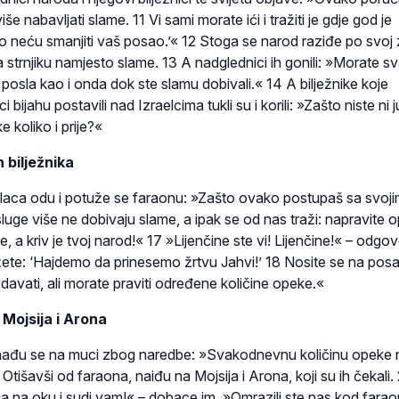
e nabavljati slame. 11 Vi sami morate ići i tražiti je gdje god je
o neću smanjiti vaš posao.’« 12 Stoga se narod raziđe po svoj 
a strnjiku namjesto slame. 13 A nadglednici ih gonili: »Morate 
 posla kao i onda dok ste slamu dobivali.« 14 A bilježnike koje
 bijahu postavili nad Izraelcima tukli su i korili: »Zašto niste ni j
 koliko i prije?«
 bilježnika
aelaca odu i potuže se faraonu: »Zašto ovako postupaš sa svoj
uge više ne dobivaju slame, a ipak se od nas traži: napravite 
e, a kriv je tvoj narod!« 17 »Lijenčine ste vi! Lijenčine!« – odgov
žete: ‘Hajdemo da prinesemo žrtvu Jahvi!’ 18 Nosite se na pos
avati, ali morate praviti određene količine opeke.«
 Mojsija i Arona
a nađu se na muci zbog naredbe: »Svakodnevnu količinu opeke 
 Otišavši od faraona, naiđu na Mojsija i Arona, koji su ih čekali.
 na oku i sudi vam!« – dobace im. »Omrazili ste nas kod farao