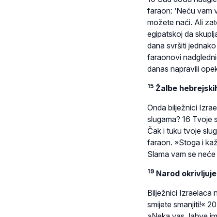
faraon: ‘Neću vam viš
možete naći. Ali zat
egipatskoj da skuplj
dana svršiti jednako
faraonovi nadglednici
danas napravili opeke
15
Žalbe hebrejskih
Onda bilježnici Izr
slugama? 16 Tvoje sl
Čak i tuku tvoje slug
faraon. »Stoga i ka
Slama vam se neće d
19
Narod okrivljuje
Bilježnici Izraelac
smijete smanjiti!« 20
»Neka vas Jahve ima