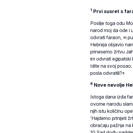
1
Prvi susret s fa
Poslije toga odu Moj
narod moj da ode i u
odvrati faraon, »i p
Hebreja objavio nam
prinesemo žrtvu Ja
im odvrati egipatski
Idite na svoj posao.
posla odvratili?«
6
Nove nevolje He
Istoga dana izda far
ovome narodu slame k
njih istu količinu op
‘Hajdemo prinijeti ž
obraćaju pažnje na 
10 Sad dođu nadgledn