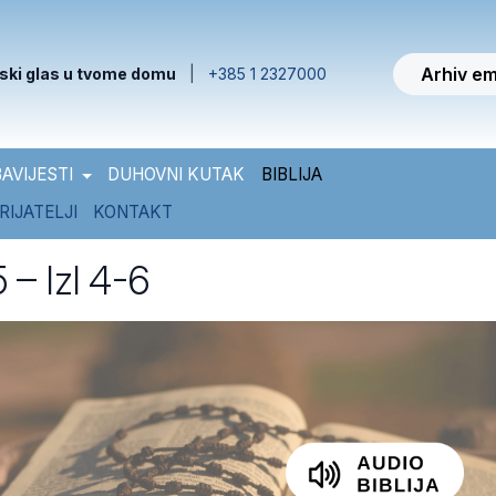
Arhiv em
ski glas u tvome domu
|
+385 1 2327000
AVIJESTI
DUHOVNI KUTAK
BIBLIJA
RIJATELJI
KONTAKT
5 – Izl 4-6