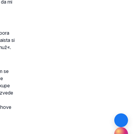
 da mi
ipora
ista si
 muž«.
im se
ve
skupe
 izvede
jihove