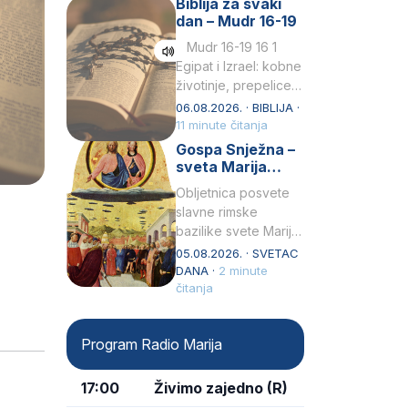
Biblija za svaki
Petar u svojoj
dan – Mudr 16-19
drugoj…
Mudr 16-19 16 1
Egipat i Izrael: kobne
životinje, prepelice
Zato bijahu
06.08.2026. · BIBLIJA ·
primjereno kažnjeni
11 minute čitanja
sličnim životinjamai
Gospa Snježna –
mučeni mnoštvom
sveta Marija
kukaca.2 A narod…
Velika, zaštitnica
Obljetnica posvete
rimske bazilike
slavne rimske
bazilike svete Marije
Velike (Santa Maria
05.08.2026. · SVETAC
Maggiore) u narodu
DANA ·
2 minute
se slavi kao Gospa
čitanja
Snježna. Ovaj naziv,
Sancta Maria…
Program Radio Marija
17:00
Živimo zajedno (R)