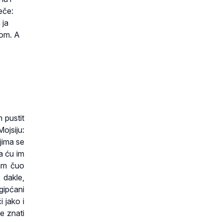
eče:
 ja
dom. A
 pustit
ojsiju:
jima se
a ću im
sam čuo
 dakle,
gipćani
 jako i
e znati