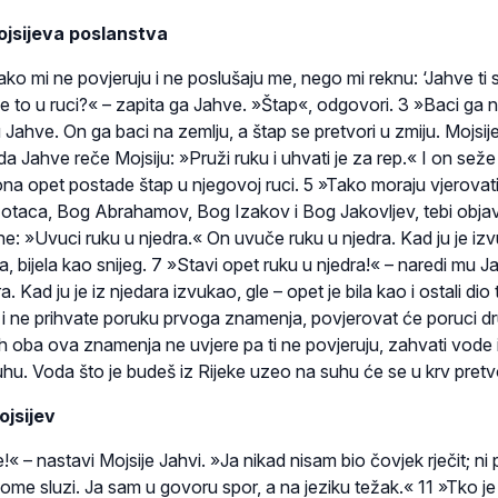
jsijeva poslanstva
 ako mi ne povjeruju i ne poslušaju me, nego mi reknu: ‘Jahve ti s
 je to u ruci?« – zapita ga Jahve. »Štap«, odgovori. 3 »Baci ga 
 Jahve. On ga baci na zemlju, a štap se pretvori u zmiju. Mojsij
 Jahve reče Mojsiju: »Pruži ruku i uhvati je za rep.« I on sež
a ona opet postade štap u njegovoj ruci. 5 »Tako moraju vjerovat
 otaca, Bog Abrahamov, Bog Izakov i Bog Jakovljev, tebi objav
e: »Uvuci ruku u njedra.« On uvuče ruku u njedra. Kad ju je iz
, bijela kao snijeg. 7 »Stavi opet ruku u njedra!« – naredi mu J
 Kad ju je iz njedara izvukao, gle – opet je bila kao i ostali dio t
u i ne prihvate poruku prvoga znamenja, povjerovat će poruci 
h oba ova znamenja ne uvjere pa ti ne povjeruju, zahvati vode 
 suhu. Voda što je budeš iz Rijeke uzeo na suhu će se u krv pretvo
jsijev
 – nastavi Mojsije Jahvi. »Ja nikad nisam bio čovjek rječit; ni pr
ome sluzi. Ja sam u govoru spor, a na jeziku težak.« 11 »Tko j