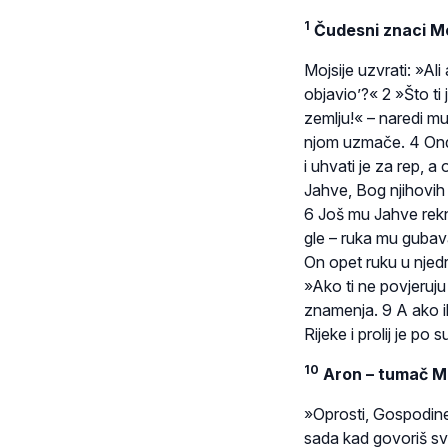
1
Čudesni znaci Mo
Mojsije uzvrati: »Ali
objavio’?« 2 »Što ti
zemlju!« – naredi mu
njom uzmače. 4 Onda
i uhvati je za rep, 
Jahve, Bog njihovih
6 Još mu Jahve rekn
gle – ruka mu gubava
On opet ruku u njedra.
»Ako ti ne povjeruj
znamenja. 9 A ako i
Rijeke i prolij je po
10
Aron – tumač Mo
»Oprosti, Gospodine!«
sada kad govoriš sv