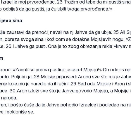
Izrael je moj prvorođenac. 23 Tražim od tebe da mi pustiš sina
 odbiješ da ga pustiš, ja ću ubiti tvoga prvorođenca.’«
jeva sina
je zaustavi da prenoći, navali na nj Jahve da ga ubije. 25 Ali S
n, obreza svoga sina i kožicom se dotakne Mojsijevih nogu: »Za
če. 26 I Jahve ga pusti. Ona je to zbog obrezanja rekla »krvav
om
nu: »Zaputi se prema pustinji, ususret Mojsiju!« On ode i s nj
rdu. Poljubi ga. 28 Mojsije pripovjedi Aronu sve što mu je Jah
nja koja mu je naredio da ih učini. 29 Sad odu Mojsije i Aron i 
laca. 30 Aron izloži sve što je Jahve govorio Mojsiju, a Mojsije
 naroda.
ren, i pošto čuše da je Jahve pohodio Izraelce i pogledao na n
e i pokloniše se.