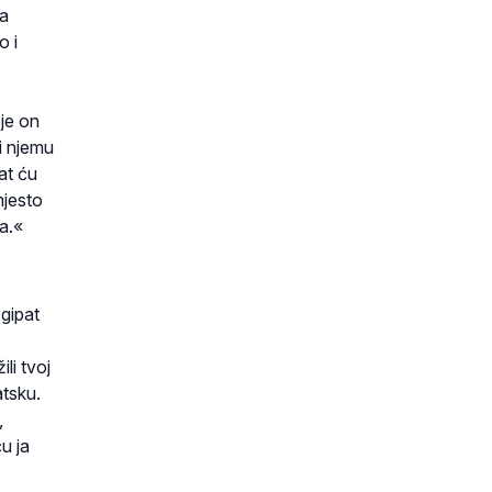
ga
o i
 je on
ri njemu
vat ću
mjesto
a.«
Egipat
ili tvoj
atsku.
,
u ja
: