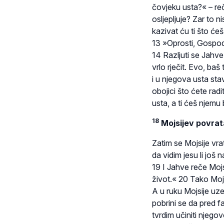
čovjeku usta?« – reče
osljepljuje? Zar to n
kazivat ću ti što ćeš
13 »Oprosti, Gospod
14 Razljuti se Jahve
vrlo rječit. Evo, baš
i u njegova usta stavl
obojici što ćete rad
usta, a ti ćeš njemu
18
Mojsijev povrat
Zatim se Mojsije vra
da vidim jesu li još 
19 I Jahve reče Mojsij
život.« 20 Tako Moj
A u ruku Mojsije uze
pobrini se da pred 
tvrdim učiniti njego