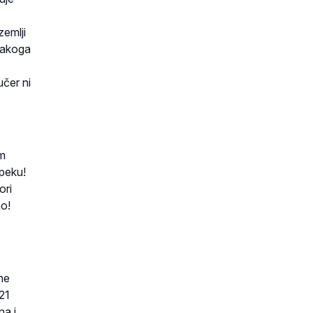
zemlji
svakoga
učer ni
im
opeku!
ori
ao!
ne
 21
na i