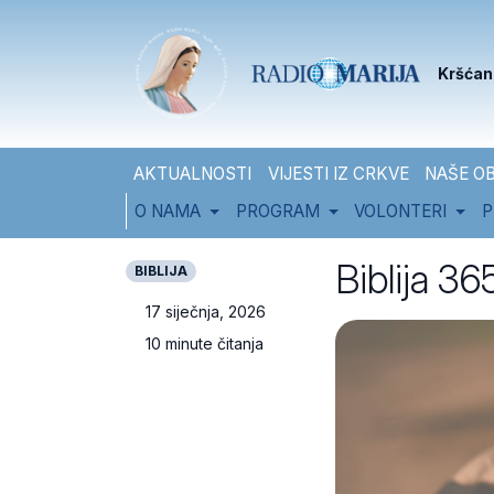
Skip to content
Skip to footer
Kršćan
AKTUALNOSTI
VIJESTI IZ CRKVE
NAŠE OB
O NAMA
PROGRAM
VOLONTERI
P
Biblija 36
BIBLIJA
17 siječnja, 2026
10 minute čitanja