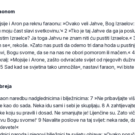
raonom
sije i Aron pa reknu faraonu: »Ovako veli Jahve, Bog Izraelov: 
 moju čast slavi svetkovinu.’« 2 »Tko je taj Jahve da ga ja pos
ustim Izraelce? Ja toga Jahvu ne znam niti ću pustiti Izraelce.«
 se«, rekoše. »Zato nas pusti da odemo tri dana hoda u pustinj
hvi, Bogu svome, da se na nas ne obori pomorom ili mačem.« 
 kralj: »Mojsije i Arone, zašto odvraćate svijet od njegovih dužn
 5 Sad kad se svjetina tako umnožila«, nastavi faraon, »vi biste
breja
aon naredbu nadglednicima i bilježnicima: 7 »Ne pribavljajte vi
ao do sada. Neka idu sami i sebi je skupljaju. 8 A zahtijevajt
eke koju su pravili i dosad. Ne smanjujte je! Lijenčine su. Zato vič
rtvu Bogu svome!’ 9 Navalite poslove na taj svijet: neka rade, d
klevete!«
ici naroda i njegovi bilježnici te svijetu objave: »Ovako poruč