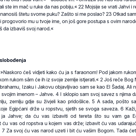
li ste im mač u ruke da nas pobiju.« 22 Mojsije se vrati Jahvi i r
 nanosiš štetu svome puku? Zašto si me poslao? 23 Otkad sam
 i progovorio mu u tvoje ime, on još gore postupa s ovim naro
š da izbaviš svoj narod.«
slobođenja
 »Naskoro ćeš vidjeti kako ću ja s faraonom! Pod jakom rukom
kom rukom sâm će ih iz svoje zemlje istjerati.« 2 Još reče Bog M
rahamu, Izaku i Jakovu objavljivao sam se kao El Šadaj. Ali n
svojim imenom – Jahve. 4 I sklopio sam svoj savez s njima d
ju, zemlju gdje su živjeli kao pridošlice. 5 A sada, pošto 
koje Egipćani drže u ropstvu, sjetih se svoga saveza. 6 Kaži,
 ja Jahve; da ću vas izbaviti od tereta što su vam ga E
t ću vas od ropstva u kojem vas drže; izbavit ću vas udarajući
. 7 Za svoj ću vas narod uzeti i bit ću vašim Bogom. Tada ćet