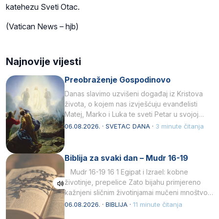
katehezu Sveti Otac.
(Vatican News – hjb)
Najnovije vijesti
Preobraženje Gospodinovo
Danas slavimo uzvišeni događaj iz Kristova
života, o kojem nas izvješćuju evanđelisti
Matej, Marko i Luka te sveti Petar u svojoj
drugoj…
06.08.2026. · SVETAC DANA ·
3 minute čitanja
Biblija za svaki dan – Mudr 16-19
Mudr 16-19 16 1 Egipat i Izrael: kobne
životinje, prepelice Zato bijahu primjereno
kažnjeni sličnim životinjamai mučeni mnoštvom
kukaca.2 A narod…
06.08.2026. · BIBLIJA ·
11 minute čitanja