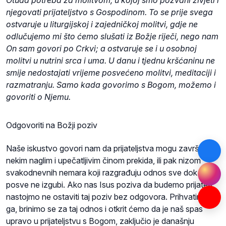
Otuda potreba za molitvom, u kojoj smo pozvani živjeti i
njegovati prijateljstvo s Gospodinom. To se prije svega
ostvaruje u liturgijskoj i zajedničkoj molitvi, gdje ne
odlučujemo mi što ćemo slušati iz Božje riječi, nego nam
On sam govori po Crkvi; a ostvaruje se i u osobnoj
molitvi u nutrini srca i uma. U danu i tjednu kršćaninu ne
smije nedostajati vrijeme posvećeno molitvi, meditaciji i
razmatranju. Samo kada govorimo s Bogom, možemo i
govoriti o Njemu.
Odgovoriti na Božji poziv
Naše iskustvo govori nam da prijateljstva mogu završiti ili
nekim naglim i upečatljivim činom prekida, ili pak nizom
svakodnevnih nemara koji razgrađuju odnos sve dok se
posve ne izgubi. Ako nas Isus poziva da budemo prijatelji,
nastojmo ne ostaviti taj poziv bez odgovora. Prihvatimo
ga, brinimo se za taj odnos i otkrit ćemo da je naš spas
upravo u prijateljstvu s Bogom, zaključio je današnju