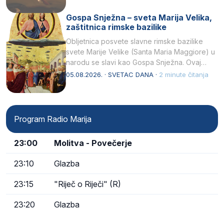
Gospa Snježna – sveta Marija Velika,
zaštitnica rimske bazilike
Obljetnica posvete slavne rimske bazilike
svete Marije Velike (Santa Maria Maggiore) u
narodu se slavi kao Gospa Snježna. Ovaj
naziv, Sancta Maria…
05.08.2026. · SVETAC DANA ·
2 minute čitanja
Program Radio Marija
23:00
Molitva - Povečerje
23:10
Glazba
23:15
"Riječ o Riječi" (R)
23:20
Glazba