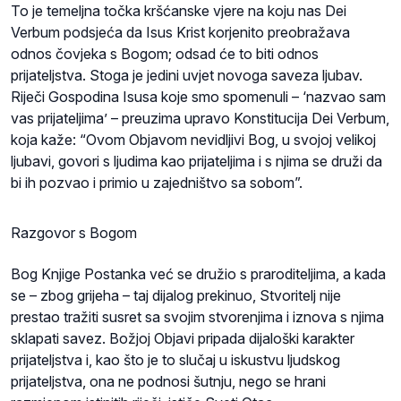
To je temeljna točka kršćanske vjere na koju nas Dei
Verbum podsjeća da Isus Krist korjenito preobražava
odnos čovjeka s Bogom; odsad će to biti odnos
prijateljstva. Stoga je jedini uvjet novoga saveza ljubav.
Riječi Gospodina Isusa koje smo spomenuli – ‘nazvao sam
vas prijateljima’ – preuzima upravo Konstitucija Dei Verbum,
koja kaže: “Ovom Objavom nevidljivi Bog, u svojoj velikoj
ljubavi, govori s ljudima kao prijateljima i s njima se druži da
bi ih pozvao i primio u zajedništvo sa sobom”.
Razgovor s Bogom
Bog Knjige Postanka već se družio s praroditeljima, a kada
se – zbog grijeha – taj dijalog prekinuo, Stvoritelj nije
prestao tražiti susret sa svojim stvorenjima i iznova s njima
sklapati savez. Božjoj Objavi pripada dijaloški karakter
prijateljstva i, kao što je to slučaj u iskustvu ljudskog
prijateljstva, ona ne podnosi šutnju, nego se hrani