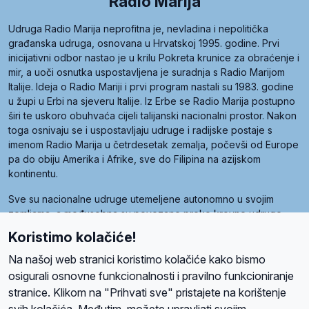
Radio Marija
Udruga Radio Marija neprofitna je, nevladina i nepolitička
građanska udruga, osnovana u Hrvatskoj 1995. godine. Prvi
inicijativni odbor nastao je u krilu Pokreta krunice za obraćenje i
mir, a uoči osnutka uspostavljena je suradnja s Radio Marijom
Italije. Ideja o Radio Mariji i prvi program nastali su 1983. godine
u župi u Erbi na sjeveru Italije. Iz Erbe se Radio Marija postupno
širi te uskoro obuhvaća cijeli talijanski nacionalni prostor. Nakon
toga osnivaju se i uspostavljaju udruge i radijske postaje s
imenom Radio Marija u četrdesetak zemalja, počevši od Europe
pa do obiju Amerika i Afrike, sve do Filipina na azijskom
kontinentu.
Sve su nacionalne udruge utemeljene autonomno u svojim
zemljama, a međusobna su povezane preko krovne udruge
pod nazivom Svjetska obitelj Radio Marije (World Family of
Koristimo kolačiće!
Radio Maria). Svjetsku obitelj utemeljilo je sedam članica, među
kojima je i hrvatska Udruga Radio Marija.
Na našoj web stranici koristimo kolačiće kako bismo
osigurali osnovne funkcionalnosti i pravilno funkcioniranje
stranice. Klikom na "Prihvati sve" pristajete na korištenje
svih kolačića. Međutim, možete upravljati svojim