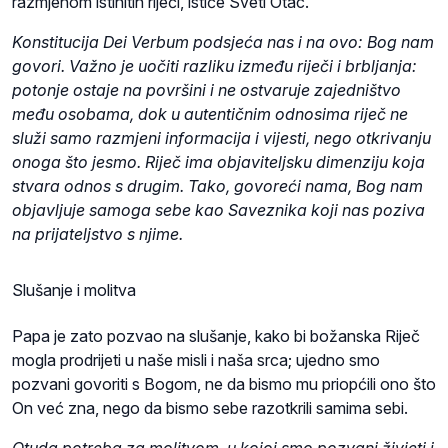
razmjenom istinitih riječi, ističe Sveti Otac.
Konstitucija Dei Verbum podsjeća nas i na ovo: Bog nam
govori. Važno je uočiti razliku između riječi i brbljanja:
potonje ostaje na površini i ne ostvaruje zajedništvo
među osobama, dok u autentičnim odnosima riječ ne
služi samo razmjeni informacija i vijesti, nego otkrivanju
onoga što jesmo. Riječ ima objaviteljsku dimenziju koja
stvara odnos s drugim. Tako, govoreći nama, Bog nam
objavljuje samoga sebe kao Saveznika koji nas poziva
na prijateljstvo s njime.
Slušanje i molitva
Papa je zato pozvao na slušanje, kako bi božanska Riječ
mogla prodrijeti u naše misli i naša srca; ujedno smo
pozvani govoriti s Bogom, ne da bismo mu priopćili ono što
On već zna, nego da bismo sebe razotkrili samima sebi.