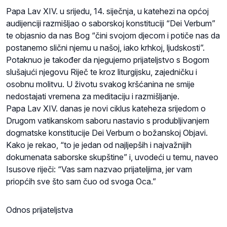
Papa Lav XIV. u srijedu, 14. siječnja, u katehezi na općoj
audijenciji razmišljao o saborskoj konstituciji “Dei Verbum”
te objasnio da nas Bog “čini svojom djecom i potiče nas da
postanemo slični njemu u našoj, iako krhkoj, ljudskosti”.
Potaknuo je također da njegujemo prijateljstvo s Bogom
slušajući njegovu Riječ te kroz liturgijsku, zajedničku i
osobnu molitvu. U životu svakog kršćanina ne smije
nedostajati vremena za meditaciju i razmišljanje.
Papa Lav XIV. danas je novi ciklus kateheza srijedom o
Drugom vatikanskom saboru nastavio s produbljivanjem
dogmatske konstitucije Dei Verbum o božanskoj Objavi.
Kako je rekao, “to je jedan od najljepših i najvažnijih
dokumenata saborske skupštine” i, uvodeći u temu, naveo
Isusove riječi: “Vas sam nazvao prijateljima, jer vam
priopćih sve što sam čuo od svoga Oca.”
Odnos prijateljstva