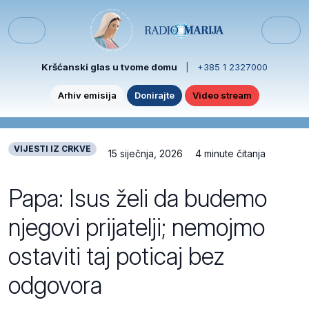
Skip to content
Skip to footer
Menu
Kršćanski glas u tvome domu
|
+385 1 2327000
Arhiv emisija
Donirajte
Video stream
VIJESTI IZ CRKVE
15 siječnja, 2026
4 minute čitanja
Papa: Isus želi da budemo
njegovi prijatelji; nemojmo
ostaviti taj poticaj bez
odgovora