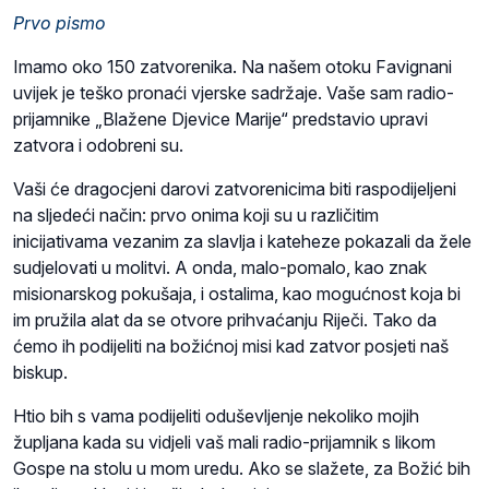
Prvo pismo
Imamo oko 150 zatvorenika. Na našem otoku Favignani
uvijek je teško pronaći vjerske sadržaje. Vaše sam radio-
prijamnike „Blažene Djevice Marije“ predstavio upravi
zatvora i odobreni su.
Vaši će dragocjeni darovi zatvorenicima biti raspodijeljeni
na sljedeći način: prvo onima koji su u različitim
inicijativama vezanim za slavlja i kateheze pokazali da žele
sudjelovati u molitvi. A onda, malo-pomalo, kao znak
misionarskog pokušaja, i ostalima, kao mogućnost koja bi
im pružila alat da se otvore prihvaćanju Riječi. Tako da
ćemo ih podijeliti na božićnoj misi kad zatvor posjeti naš
biskup.
Htio bih s vama podijeliti oduševljenje nekoliko mojih
župljana kada su vidjeli vaš mali radio-prijamnik s likom
Gospe na stolu u mom uredu. Ako se slažete, za Božić bih