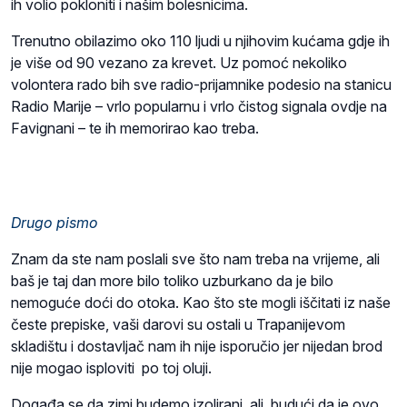
ih volio pokloniti i našim bolesnicima.
Trenutno obilazimo oko 110 ljudi u njihovim kućama gdje ih
je više od 90 vezano za krevet. Uz pomoć nekoliko
volontera rado bih sve radio-prijamnike podesio na stanicu
Radio Marije – vrlo popularnu i vrlo čistog signala ovdje na
Favignani – te ih memorirao kao treba.
Drugo pismo
Znam da ste nam poslali sve što nam treba na vrijeme, ali
baš je taj dan more bilo toliko uzburkano da je bilo
nemoguće doći do otoka. Kao što ste mogli iščitati iz naše
česte prepiske, vaši darovi su ostali u Trapanijevom
skladištu i dostavljač nam ih nije isporučio jer nijedan brod
nije mogao isploviti po toj oluji.
Događa se da zimi budemo izolirani, ali, budući da je ovo