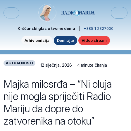
Skip to content
Skip to footer
Menu
Kršćanski glas u tvome domu
|
+385 1 2327000
Arhiv emisija
Donirajte
Video stream
AKTUALNOSTI
12 siječnja, 2026
4 minute čitanja
Majka milosrđa – “Ni oluja
nije mogla spriječiti Radio
Mariju da dopre do
zatvorenika na otoku”