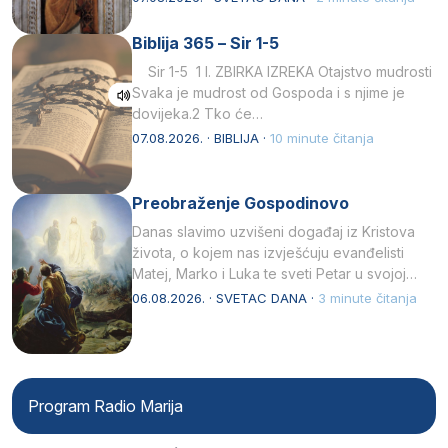
Biblija 365 – Sir 1-5
Sir 1-5 1 I. ZBIRKA IZREKA Otajstvo mudrosti
Svaka je mudrost od Gospoda i s njime je
dovijeka.2 Tko će…
07.08.2026. · BIBLIJA ·
10 minute čitanja
Preobraženje Gospodinovo
Danas slavimo uzvišeni događaj iz Kristova
života, o kojem nas izvješćuju evanđelisti
Matej, Marko i Luka te sveti Petar u svojoj
drugoj…
06.08.2026. · SVETAC DANA ·
3 minute čitanja
Program Radio Marija