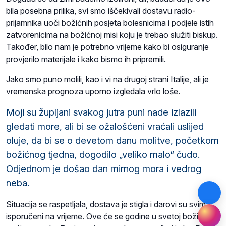
bila posebna prilika, svi smo iščekivali dostavu radio-
prijamnika uoči božićnih posjeta bolesnicima i podjele istih
zatvorenicima na božićnoj misi koju je trebao služiti biskup.
Također, bilo nam je potrebno vrijeme kako bi osiguranje
provjerilo materijale i kako bismo ih pripremili.
Jako smo puno molili, kao i vi na drugoj strani Italije, ali je
vremenska prognoza uporno izgledala vrlo loše.
Moji su župljani svakog jutra puni nade izlazili
gledati more, ali bi se ožalošćeni vraćali uslijed
oluje, da bi se o devetom danu molitve, početkom
božićnog tjedna, dogodilo „veliko malo“ čudo.
Odjednom je došao dan mirnog mora i vedrog
neba.
Situacija se raspetljala, dostava je stigla i darovi su svima
isporučeni na vrijeme. Ove će se godine u svetoj božićnoj