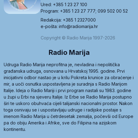
Ured: +385 1 23 27 100
Program: +385 1 23 27 777; 099 502 00 52
Redakcija: +385 1 2327000
e-pošta: info@radiomarija.hr
Copyright © Radio Marija 1997-2026
Radio Marija
Udruga Radio Marija neprofitna je, nevladina i nepolitička
građanska udruga, osnovana u Hrvatskoj 1995. godine. Prvi
inicijativni odbor nastao je u krilu Pokreta krunice za obraćenje i
mir, a uoči osnutka uspostavljena je suradnja s Radio Marijom
Italije. Ideja o Radio Mariji i prvi program nastali su 1983. godine
u župi u Erbi na sjeveru Italije. Iz Erbe se Radio Marija postupno
širi te uskoro obuhvaća cijeli talijanski nacionalni prostor. Nakon
toga osnivaju se i uspostavljaju udruge i radijske postaje s
imenom Radio Marija u četrdesetak zemalja, počevši od Europe
pa do obiju Amerika i Afrike, sve do Filipina na azijskom
kontinentu.