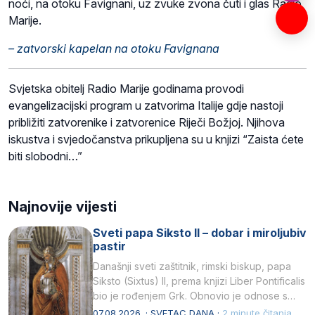
noći, na otoku Favignani, uz zvuke zvona čuti i glas Radio
Marije.
–
zatvorski kapelan na otoku Favignana
Svjetska obitelj Radio Marije godinama provodi
evangelizacijski program u zatvorima Italije gdje nastoji
približiti zatvorenike i zatvorenice Riječi Božjoj. Njihova
iskustva i svjedočanstva prikupljena su u knjizi “Zaista ćete
biti slobodni…”
Najnovije vijesti
Sveti papa Siksto II – dobar i miroljubiv
pastir
Današnji sveti zaštitnik, rimski biskup, papa
Siksto (Sixtus) II, prema knjizi Liber Pontificalis
bio je rođenjem Grk. Obnovio je odnose s
afričkim…
07.08.2026. · SVETAC DANA ·
2 minute čitanja