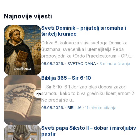
Najnovije vijesti
Sveti Dominik – prijatelj siromaha i
širitelj krunice
Crkva 8. kolovoza slavi svetoga Dominika
Guzmana, svećenika i utemeljitelja Reda
propovjednika (Ordo Praedicatorum – OP).
Svojim životom, dubokom ljubavlju prema
08.08.2026. · SVETAC DANA ·
3 minute čitanja
Kristu…
Biblija 365 – Sir 6-10
Sir 6-10 6 1 Jer zao glas donosi zazor i
sramotu, kako to biva grešniku licemjernom.2
Ne predaj se u…
08.08.2026. · BIBLIJA ·
11 minute čitanja
Sveti papa Siksto II – dobar i miroljubiv
pastir