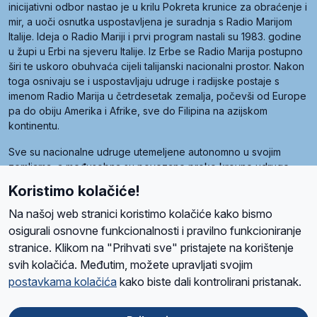
inicijativni odbor nastao je u krilu Pokreta krunice za obraćenje i
mir, a uoči osnutka uspostavljena je suradnja s Radio Marijom
Italije. Ideja o Radio Mariji i prvi program nastali su 1983. godine
u župi u Erbi na sjeveru Italije. Iz Erbe se Radio Marija postupno
širi te uskoro obuhvaća cijeli talijanski nacionalni prostor. Nakon
toga osnivaju se i uspostavljaju udruge i radijske postaje s
imenom Radio Marija u četrdesetak zemalja, počevši od Europe
pa do obiju Amerika i Afrike, sve do Filipina na azijskom
kontinentu.
Sve su nacionalne udruge utemeljene autonomno u svojim
zemljama, a međusobna su povezane preko krovne udruge
pod nazivom Svjetska obitelj Radio Marije (World Family of
Koristimo kolačiće!
Radio Maria). Svjetsku obitelj utemeljilo je sedam članica, među
kojima je i hrvatska Udruga Radio Marija.
Na našoj web stranici koristimo kolačiće kako bismo
osigurali osnovne funkcionalnosti i pravilno funkcioniranje
stranice. Klikom na "Prihvati sve" pristajete na korištenje
svih kolačića. Međutim, možete upravljati svojim
O nama
Radio
Program
Volonteri
Prijatelji
Kontakt
Pravila privatnosti
postavkama kolačića
kako biste dali kontrolirani pristanak.
Kolačići
Uvjeti korištenja
Ova stranica je zaštićena Google reCAPTCHA sustavom