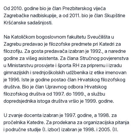
Od 2010. godine bio je član Prezbiterskog vijeća
Zagrebačke nadbiskupije, a od 2011. bio je član Skupštine
Kršćanske sadašnjosti.
Na Katoličkom bogoslovnom fakultetu Sveučilišta u
Zagrebu predavao je filozofske predmete pri Katedri za
filozofiju. Za gosta predavača izabran je 1992., a naredne
godine za višeg asistenta. Za člana Stručnog povjerenstva
u Ministarstvu prosvjete i športa RH za pripremu i izradu
gimnazijskih i srednjoškolskih udžbenika iz etike imenovan
je 1996. Iste je godine postao član Hrvatskog filozofskog
društva. Bio je član Upravnog odbora Hrvatskog
filozofskog društva od 1997. do 1999., a službu
dopredsjednika istoga društva vršio je 1999. godine.
U zvanje docenta izabran je 1997. godine, a 1998. za
pročelnika Katedre. Za prodekana za organizacijska pitanja
i područne studije (I. izbor) izabran je 1998. i 2005. (II.