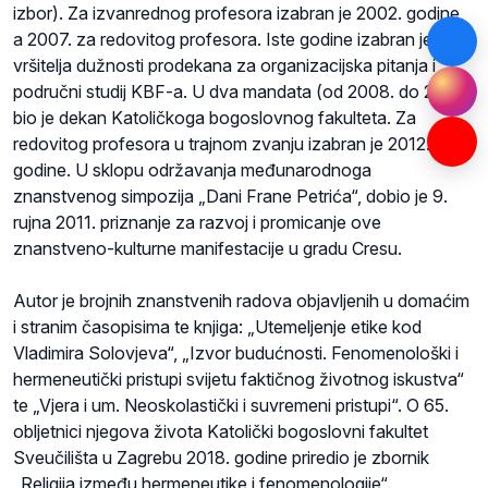
izbor). Za izvanrednog profesora izabran je 2002. godine,
a 2007. za redovitog profesora. Iste godine izabran je za
vršitelja dužnosti prodekana za organizacijska pitanja i
područni studij KBF-a. U dva mandata (od 2008. do 2012.)
bio je dekan Katoličkoga bogoslovnog fakulteta. Za
redovitog profesora u trajnom zvanju izabran je 2012.
godine. U sklopu održavanja međunarodnoga
znanstvenog simpozija „Dani Frane Petrića“, dobio je 9.
rujna 2011. priznanje za razvoj i promicanje ove
znanstveno-kulturne manifestacije u gradu Cresu.
Autor je brojnih znanstvenih radova objavljenih u domaćim
i stranim časopisima te knjiga: „Utemeljenje etike kod
Vladimira Solovjeva“, „Izvor budućnosti. Fenomenološki i
hermeneutički pristupi svijetu faktičnog životnog iskustva“
te „Vjera i um. Neoskolastički i suvremeni pristupi“. O 65.
obljetnici njegova života Katolički bogoslovni fakultet
Sveučilišta u Zagrebu 2018. godine priredio je zbornik
„Religija između hermeneutike i fenomenologije“.