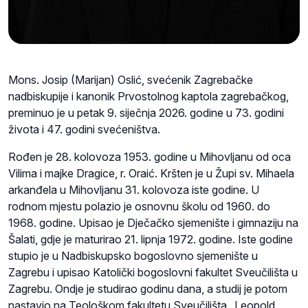
Mons. Josip (Marijan) Oslić, svećenik Zagrebačke
nadbiskupije i kanonik Prvostolnog kaptola zagrebačkog,
preminuo je u petak 9. siječnja 2026. godine u 73. godini
života i 47. godini svećeništva.
Rođen je 28. kolovoza 1953. godine u Mihovljanu od oca
Vilima i majke Dragice, r. Oraić. Kršten je u Župi sv. Mihaela
arkanđela u Mihovljanu 31. kolovoza iste godine. U
rodnom mjestu polazio je osnovnu školu od 1960. do
1968. godine. Upisao je Dječačko sjemenište i gimnaziju na
Šalati, gdje je maturirao 21. lipnja 1972. godine. Iste godine
stupio je u Nadbiskupsko bogoslovno sjemenište u
Zagrebu i upisao Katolički bogoslovni fakultet Sveučilišta u
Zagrebu. Ondje je studirao godinu dana, a studij je potom
nastavio na Teološkom fakultetu Sveučilišta „Leopold