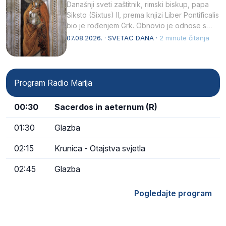
Današnji sveti zaštitnik, rimski biskup, papa
Siksto (Sixtus) II, prema knjizi Liber Pontificalis
bio je rođenjem Grk. Obnovio je odnose s
afričkim…
07.08.2026. · SVETAC DANA ·
2 minute čitanja
Program Radio Marija
00:30
Sacerdos in aeternum (R)
01:30
Glazba
02:15
Krunica - Otajstva svjetla
02:45
Glazba
Pogledajte program