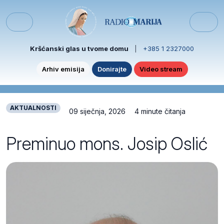
Skip to content
Skip to footer
Menu
Kršćanski glas u tvome domu
|
+385 1 2327000
Arhiv emisija
Donirajte
Video stream
AKTUALNOSTI
09 siječnja, 2026
4 minute čitanja
Preminuo mons. Josip Oslić