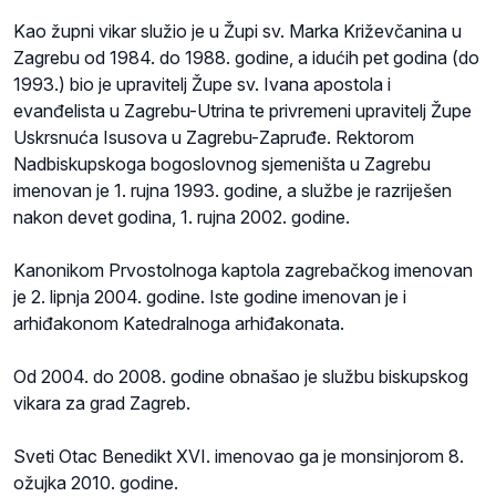
Kao župni vikar služio je u Župi sv. Marka Križevčanina u
Zagrebu od 1984. do 1988. godine, a idućih pet godina (do
1993.) bio je upravitelj Župe sv. Ivana apostola i
evanđelista u Zagrebu-Utrina te privremeni upravitelj Župe
Uskrsnuća Isusova u Zagrebu-Zapruđe. Rektorom
Nadbiskupskoga bogoslovnog sjemeništa u Zagrebu
imenovan je 1. rujna 1993. godine, a službe je razriješen
nakon devet godina, 1. rujna 2002. godine.
Kanonikom Prvostolnoga kaptola zagrebačkog imenovan
je 2. lipnja 2004. godine. Iste godine imenovan je i
arhiđakonom Katedralnoga arhiđakonata.
Od 2004. do 2008. godine obnašao je službu biskupskog
vikara za grad Zagreb.
Sveti Otac Benedikt XVI. imenovao ga je monsinjorom 8.
ožujka 2010. godine.