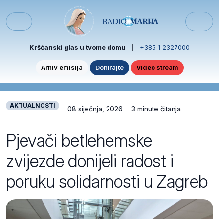
Skip to content
Skip to footer
Menu
Kršćanski glas u tvome domu
|
+385 1 2327000
Arhiv emisija
Donirajte
Video stream
AKTUALNOSTI
08 siječnja, 2026
3 minute čitanja
Pjevači betlehemske
zvijezde donijeli radost i
poruku solidarnosti u Zagreb