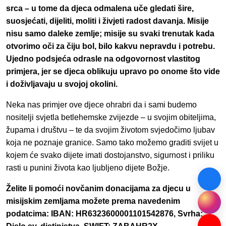
srca – u tome da djeca odmalena uče gledati šire,
suosjećati, dijeliti, moliti i živjeti radost davanja. Misije
nisu samo daleke zemlje; misije su svaki trenutak kada
otvorimo oči za čiju bol, bilo kakvu nepravdu i potrebu.
Ujedno podsjeća odrasle na odgovornost vlastitog
primjera, jer se djeca oblikuju upravo po onome što vide
i doživljavaju u svojoj okolini.
Neka nas primjer ove djece ohrabri da i sami budemo
nositelji svjetla betlehemske zvijezde – u svojim obiteljima,
župama i društvu – te da svojim životom svjedočimo ljubav
koja ne poznaje granice. Samo tako možemo graditi svijet u
kojem će svako dijete imati dostojanstvo, sigurnost i priliku
rasti u punini života kao ljubljeno dijete Božje.
Želite li pomoći novčanim donacijama za djecu u
misijskim zemljama možete prema navedenim
podatcima: IBAN: HR6323600001101542876, Svrha: