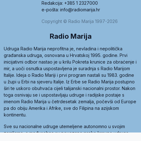
Redakcija: +385 1 2327000
e-pošta: info@radiomarija.hr
Copyright © Radio Marija 1997-2026
Radio Marija
Udruga Radio Marija neprofitna je, nevladina i nepolitička
građanska udruga, osnovana u Hrvatskoj 1995. godine. Prvi
inicijativni odbor nastao je u krilu Pokreta krunice za obraćenje i
mir, a uoči osnutka uspostavljena je suradnja s Radio Marijom
Italije. Ideja o Radio Mariji i prvi program nastali su 1983. godine
u župi u Erbi na sjeveru Italije. Iz Erbe se Radio Marija postupno
širi te uskoro obuhvaća cijeli talijanski nacionalni prostor. Nakon
toga osnivaju se i uspostavljaju udruge i radijske postaje s
imenom Radio Marija u četrdesetak zemalja, počevši od Europe
pa do obiju Amerika i Afrike, sve do Filipina na azijskom
kontinentu.
Sve su nacionalne udruge utemeljene autonomno u svojim
zemljama, a međusobna su povezane preko krovne udruge
pod nazivom Svjetska obitelj Radio Marije (World Family of