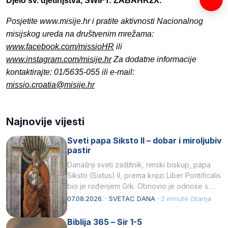
Djelo sv. djetinjstva, SWIFT: ZABAHR2X.
Posjetite www.misije.hr i pratite aktivnosti Nacionalnog
misijskog ureda na društvenim mrežama:
www.facebook.com/missioHR
ili
www.instagram.com/misije.hr
Za dodatne informacije
kontaktirajte: 01/5635-055 ili e-mail:
missio.croatia@misije.hr
Najnovije vijesti
Sveti papa Siksto II – dobar i miroljubiv
pastir
Današnji sveti zaštitnik, rimski biskup, papa
Siksto (Sixtus) II, prema knjizi Liber Pontificalis
bio je rođenjem Grk. Obnovio je odnose s
afričkim…
07.08.2026. · SVETAC DANA ·
2 minute čitanja
Biblija 365 – Sir 1-5