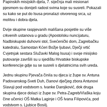
Papinskih misijskih djela, 7. siječnja mali misionari
pjesmom su donijeli radost svima koje su susreli. Pokazali
su kako se put do Isusa pronalazi otvorenog srca, uz
molitvu i dobra djela.
Dvije skupine raspjevanih mališana posjetile su više
crkvenih ustanova u gradu (Apostolsku nuncijaturu,
Nadbiskupski duhovni stol, Svećenički dom, Zagrebačku
katedralu, Samostan Kćeri Božje ljubavi, Dječji vrtić
Cvjetnjak sestara Služavki Malog Isusa) i svoje misijsko
putovanje završili su u sjedištu Hrvatske biskupske
konferencije gdje su se susreli s djelatnicima svih ureda.
Jednu skupinu Pjevača činila su djeca iz župe sv. Antuna
Padovanskog-Sveti Duh, članovi dječjeg zbora Antunovi
Slavuji pod vodstvom s. Ivanke Darojković, dok druga
skupina djece dolazi iz župe sv. Petra-Zagreb/Vlaška koju
čine učenici OŠ Matka Laginje i OŠ Ivana Filipovića, pod
vodstvom s. Ljubice Bosilj.