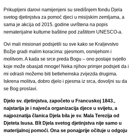
Prikupljeni darovi namijenjeni su središnjem fondu Djela
svetog djetinjstva za pomoć djeci u misijskim zemljama, a
sama je akcija od 2015. godine uvrštena na popis
nematerijalne kulturne baštine pod zaštitom UNESCO-a.
Ovi mali misionari podsjetili su sve kako se Kraljevstvo
Božje gradi malim koracima: pjesmom, osmijehom i
molitvom. A kada se srce preda Bogu – ono postaje svjetlo
koje može obasjati mnoge! Neka njihov primjer podsjeti da i
mi odrasli možemo biti betlehemska zvijezda drugima.
Iskrena molitva, dobro djelo i pjesma iz srca, dovoljni su da
se Bog proslavi.
Djelo sv. djetinjstva, započeto u Francuskoj 1843.,
najstarija je i najveća organizacija djece u svijetu, a
najpoznatija članica Djela bila je sv. Mala Terezija od
Djeteta Isusa. Bît Djela svetog djetinjstva nije samo u
materijalnoj pomoći. Ona se ponajprije očituje u odgoju