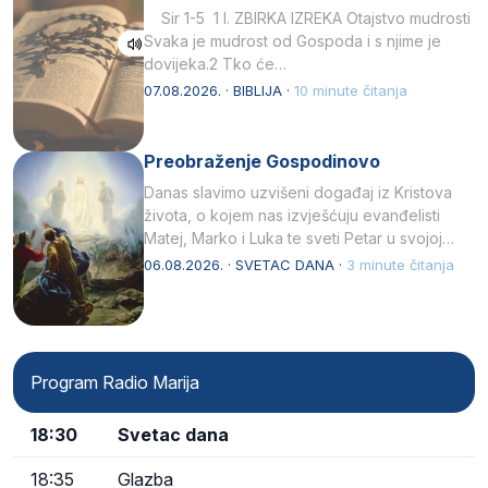
Sir 1-5 1 I. ZBIRKA IZREKA Otajstvo mudrosti
Svaka je mudrost od Gospoda i s njime je
dovijeka.2 Tko će…
07.08.2026. · BIBLIJA ·
10 minute čitanja
Preobraženje Gospodinovo
Danas slavimo uzvišeni događaj iz Kristova
života, o kojem nas izvješćuju evanđelisti
Matej, Marko i Luka te sveti Petar u svojoj
drugoj…
06.08.2026. · SVETAC DANA ·
3 minute čitanja
Program Radio Marija
18:30
Svetac dana
18:35
Glazba