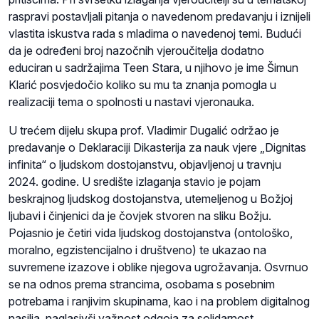
raspravi postavljali pitanja o navedenom predavanju i iznijeli
vlastita iskustva rada s mladima o navedenoj temi. Budući
da je određeni broj nazočnih vjeroučitelja dodatno
educiran u sadržajima Teen Stara, u njihovo je ime Šimun
Klarić posvjedočio koliko su mu ta znanja pomogla u
realizaciji tema o spolnosti u nastavi vjeronauka.
U trećem dijelu skupa prof. Vladimir Dugalić održao je
predavanje o Deklaraciji Dikasterija za nauk vjere „Dignitas
infinita“ o ljudskom dostojanstvu, objavljenoj u travnju
2024. godine. U središte izlaganja stavio je pojam
beskrajnog ljudskog dostojanstva, utemeljenog u Božjoj
ljubavi i činjenici da je čovjek stvoren na sliku Božju.
Pojasnio je četiri vida ljudskog dostojanstva (ontološko,
moralno, egzistencijalno i društveno) te ukazao na
suvremene izazove i oblike njegova ugrožavanja. Osvrnuo
se na odnos prema strancima, osobama s posebnim
potrebama i ranjivim skupinama, kao i na problem digitalnog
nasilja, naglasivši važnost odgoja za solidarnost,