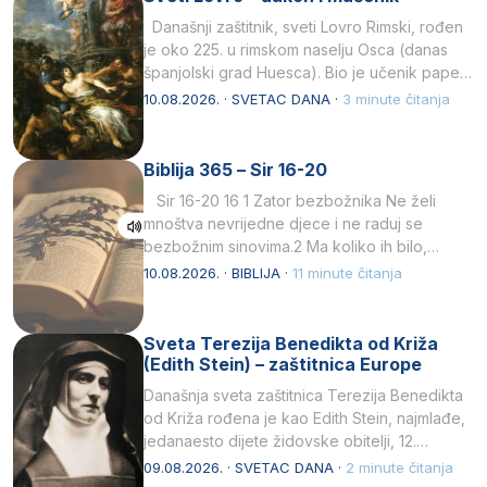
Današnji zaštitnik, sveti Lovro Rimski, rođen
je oko 225. u rimskom naselju Osca (danas
španjolski grad Huesca). Bio je učenik pape…
10.08.2026. · SVETAC DANA ·
3 minute čitanja
Biblija 365 – Sir 16-20
Sir 16-20 16 1 Zator bezbožnika Ne želi
mnoštva nevrijedne djece i ne raduj se
bezbožnim sinovima.2 Ma koliko ih bilo,…
10.08.2026. · BIBLIJA ·
11 minute čitanja
Sveta Terezija Benedikta od Križa
(Edith Stein) – zaštitnica Europe
Današnja sveta zaštitnica Terezija Benedikta
od Križa rođena je kao Edith Stein, najmlađe,
jedanaesto dijete židovske obitelji, 12.
listopada 1891, u Wrocławu…
09.08.2026. · SVETAC DANA ·
2 minute čitanja