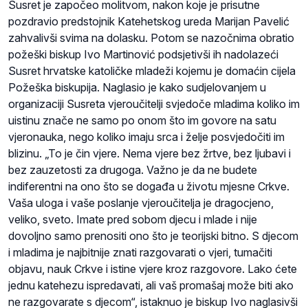
Susret je započeo molitvom, nakon koje je prisutne
pozdravio predstojnik Katehetskog ureda Marijan Pavelić
zahvalivši svima na dolasku. Potom se nazočnima obratio
požeški biskup Ivo Martinović podsjetivši ih nadolazeći
Susret hrvatske katoličke mladeži kojemu je domaćin cijela
Požeška biskupija. Naglasio je kako sudjelovanjem u
organizaciji Susreta vjeroučitelji svjedoče mladima koliko im
uistinu znače ne samo po onom što im govore na satu
vjeronauka, nego koliko imaju srca i želje posvjedočiti im
blizinu. „To je čin vjere. Nema vjere bez žrtve, bez ljubavi i
bez zauzetosti za drugoga. Važno je da ne budete
indiferentni na ono što se događa u životu mjesne Crkve.
Vaša uloga i vaše poslanje vjeroučitelja je dragocjeno,
veliko, sveto. Imate pred sobom djecu i mlade i nije
dovoljno samo prenositi ono što je teorijski bitno. S djecom
i mladima je najbitnije znati razgovarati o vjeri, tumačiti
objavu, nauk Crkve i istine vjere kroz razgovore. Lako ćete
jednu katehezu ispredavati, ali vaš promašaj može biti ako
ne razgovarate s djecom“, istaknuo je biskup Ivo naglasivši