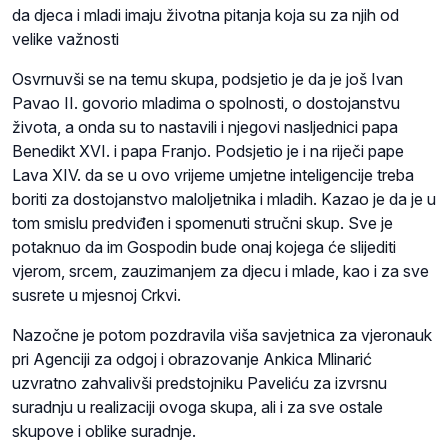
da djeca i mladi imaju životna pitanja koja su za njih od
velike važnosti
Osvrnuvši se na temu skupa, podsjetio je da je još Ivan
Pavao II. govorio mladima o spolnosti, o dostojanstvu
života, a onda su to nastavili i njegovi nasljednici papa
Benedikt XVI. i papa Franjo. Podsjetio je i na riječi pape
Lava XIV. da se u ovo vrijeme umjetne inteligencije treba
boriti za dostojanstvo maloljetnika i mladih. Kazao je da je u
tom smislu predviđen i spomenuti stručni skup. Sve je
potaknuo da im Gospodin bude onaj kojega će slijediti
vjerom, srcem, zauzimanjem za djecu i mlade, kao i za sve
susrete u mjesnoj Crkvi.
Nazočne je potom pozdravila viša savjetnica za vjeronauk
pri Agenciji za odgoj i obrazovanje Ankica Mlinarić
uzvratno zahvalivši predstojniku Paveliću za izvrsnu
suradnju u realizaciji ovoga skupa, ali i za sve ostale
skupove i oblike suradnje.