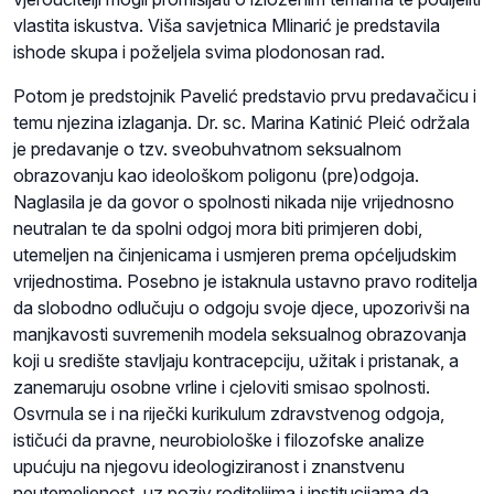
vlastita iskustva. Viša savjetnica Mlinarić je predstavila
ishode skupa i poželjela svima plodonosan rad.
Potom je predstojnik Pavelić predstavio prvu predavačicu i
temu njezina izlaganja. Dr. sc. Marina Katinić Pleić održala
je predavanje o tzv. sveobuhvatnom seksualnom
obrazovanju kao ideološkom poligonu (pre)odgoja.
Naglasila je da govor o spolnosti nikada nije vrijednosno
neutralan te da spolni odgoj mora biti primjeren dobi,
utemeljen na činjenicama i usmjeren prema općeljudskim
vrijednostima. Posebno je istaknula ustavno pravo roditelja
da slobodno odlučuju o odgoju svoje djece, upozorivši na
manjkavosti suvremenih modela seksualnog obrazovanja
koji u središte stavljaju kontracepciju, užitak i pristanak, a
zanemaruju osobne vrline i cjeloviti smisao spolnosti.
Osvrnula se i na riječki kurikulum zdravstvenog odgoja,
ističući da pravne, neurobiološke i filozofske analize
upućuju na njegovu ideologiziranost i znanstvenu
neutemeljenost, uz poziv roditeljima i institucijama da