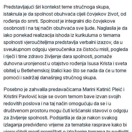
Predstavljajući širi kontekst teme stručnoga skupa,
istaknula je da spolnost obuhvaća cijeli čovjekov život, od
rođenja do smrti. Spolnost je integralni dio čovjekove
osobnosti i na taj način obuhvaća sve ljude. Naglasila je da
iako ponekad realizacija ishoda iz kurikuluma o temama
spolnosti vjeroučiteljima predstavlja verbalni izazov, da u
sveukupnom odgoju vjeroučenika za čistoću misli, pogleda
i riječi i time zdravo življenje dara spolnosti, pomaže
duhovna uronjenost u otajstvo rođenja Isusa Krista i sveta
obitelj u Betlehemskoj štalici kao što se nada da će u tome
pomoći i sadržaji današnjeg stručnog skupa.
Posebno je zahvalila predavačicama Marini Katinić Pleić i
Kristini Pavlović koje se ovom temom bave izvan svojih
redovitih poslova i na taj način omogućuju da se i u
društvenom prostoru mogu čuti kršćanski stavovi o odgoju
za življenje spolnosti. Podsjetila je da je nakon svakog
izlaganja predviđeno vrijeme za tematske rasprave kako bi
vjeroučitelji mogli promišljati o izloženim temama te podijeliti