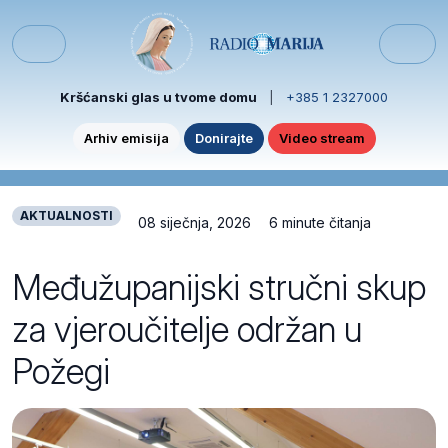
Skip to content
Skip to footer
Menu
Kršćanski glas u tvome domu
|
+385 1 2327000
Arhiv emisija
Donirajte
Video stream
AKTUALNOSTI
08 siječnja, 2026
6 minute čitanja
Međužupanijski stručni skup
za vjeroučitelje održan u
Požegi