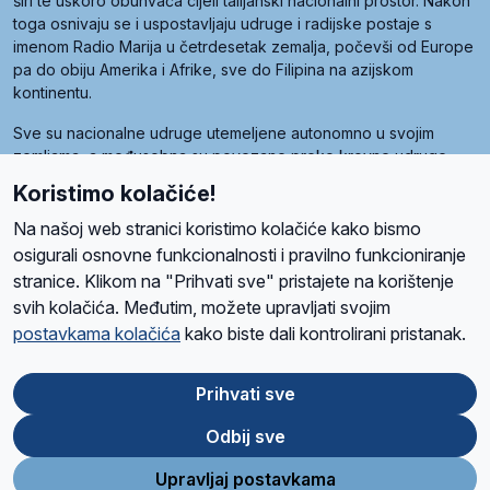
širi te uskoro obuhvaća cijeli talijanski nacionalni prostor. Nakon
toga osnivaju se i uspostavljaju udruge i radijske postaje s
imenom Radio Marija u četrdesetak zemalja, počevši od Europe
pa do obiju Amerika i Afrike, sve do Filipina na azijskom
kontinentu.
Sve su nacionalne udruge utemeljene autonomno u svojim
zemljama, a međusobna su povezane preko krovne udruge
pod nazivom Svjetska obitelj Radio Marije (World Family of
Koristimo kolačiće!
Radio Maria). Svjetsku obitelj utemeljilo je sedam članica, među
kojima je i hrvatska Udruga Radio Marija.
Na našoj web stranici koristimo kolačiće kako bismo
osigurali osnovne funkcionalnosti i pravilno funkcioniranje
stranice. Klikom na "Prihvati sve" pristajete na korištenje
svih kolačića. Međutim, možete upravljati svojim
O nama
Radio
Program
Volonteri
Prijatelji
Kontakt
Pravila privatnosti
postavkama kolačića
kako biste dali kontrolirani pristanak.
Kolačići
Uvjeti korištenja
Ova stranica je zaštićena Google reCAPTCHA sustavom
Prihvati sve
Odbij sve
App
Google
Store
Play
Upravljaj postavkama