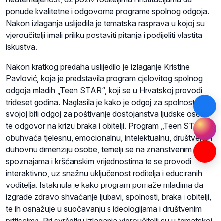
ponude kvalitetne i odgovorne programe spolnog odgoja.
Nakon izlaganja uslijedila je tematska rasprava u kojoj su
vjeroučitelji imali priliku postaviti pitanja i podijeliti vlastita
iskustva.
Nakon kratkog predaha uslijedilo je izlaganje Kristine
Pavlović, koja je predstavila program cjelovitog spolnog
odgoja mladih „Teen STAR“, koji se u Hrvatskoj provodi
trideset godina. Naglasila je kako je odgoj za spolnost u
svojoj biti odgoj za poštivanje dostojanstva ljudske osobe
te odgovor na krizu braka i obitelji. Program „Teen STAR“
obuhvaća tjelesnu, emocionalnu, intelektualnu, društvenu i
duhovnu dimenziju osobe, temelji se na znanstvenim
spoznajama i kršćanskim vrijednostima te se provodi
interaktivno, uz snažnu uključenost roditelja i educiranih
voditelja. Istaknula je kako program pomaže mladima da
izgrade zdravo shvaćanje ljubavi, spolnosti, braka i obitelji,
te ih osnažuje u suočavanju s ideologijama i društvenim
pritiscima. Pri svršetku izlaganja vjeroučitelji su u tematskoj