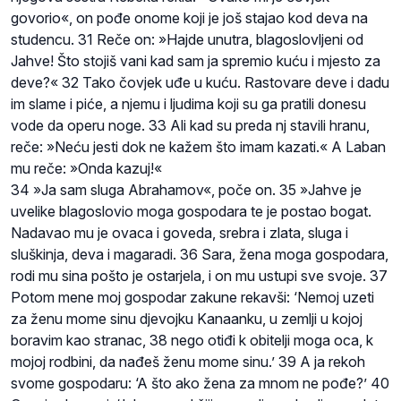
govorio«, on pođe onome koji je još stajao kod deva na
studencu. 31 Reče on: »Hajde unutra, blagoslovljeni od
Jahve! Što stojiš vani kad sam ja spremio kuću i mjesto za
deve?« 32 Tako čovjek uđe u kuću. Rastovare deve i dadu
im slame i piće, a njemu i ljudima koji su ga pratili donesu
vode da operu noge. 33 Ali kad su preda nj stavili hranu,
reče: »Neću jesti dok ne kažem što imam kazati.« A Laban
mu reče: »Onda kazuj!«
34 »Ja sam sluga Abrahamov«, poče on. 35 »Jahve je
uvelike blagoslovio moga gospodara te je postao bogat.
Nadavao mu je ovaca i goveda, srebra i zlata, sluga i
sluškinja, deva i magaradi. 36 Sara, žena moga gospodara,
rodi mu sina pošto je ostarjela, i on mu ustupi sve svoje. 37
Potom mene moj gospodar zakune rekavši: ‘Nemoj uzeti
za ženu mome sinu djevojku Kanaanku, u zemlji u kojoj
boravim kao stranac, 38 nego otiđi k obitelji moga oca, k
mojoj rodbini, da nađeš ženu mome sinu.’ 39 A ja rekoh
svome gospodaru: ‘A što ako žena za mnom ne pođe?’ 40