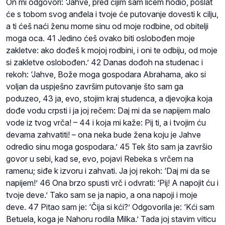
On mi odgovori: ‘Jahve, pred čijim sam licem hodio, poslat
će s tobom svog anđela i tvoje će putovanje dovesti k cilju,
a ti ćeš naći ženu mome sinu od moje rodbine, od obitelji
moga oca. 41 Jedino ćeš ovako biti oslobođen moje
zakletve: ako dođeš k mojoj rodbini, i oni te odbiju, od moje
si zakletve oslobođen.’ 42 Danas dođoh na studenac i
rekoh: ‘Jahve, Bože moga gospodara Abrahama, ako si
voljan da uspješno završim putovanje što sam ga
poduzeo, 43 ja, evo, stojim kraj studenca, a djevojka koja
dođe vodu crpsti i ja joj rečem: Daj mi da se napijem malo
vode iz tvog vrča! – 44 i koja mi kaže: Pij ti, a i tvojim ću
devama zahvatiti! – ona neka bude žena koju je Jahve
odredio sinu moga gospodara.’ 45 Tek što sam ja završio
govor u sebi, kad se, evo, pojavi Rebeka s vrčem na
ramenu; siđe k izvoru i zahvati. Ja joj rekoh: ‘Daj mi da se
napijem!’ 46 Ona brzo spusti vrč i odvrati: ‘Pij! A napojit ću i
tvoje deve.’ Tako sam se ja napio, a ona napoji i moje
deve. 47 Pitao sam je: ‘Čija si kći?’ Odgovorila je: ‘Kći sam
Betuela, koga je Nahoru rodila Milka.’ Tada joj stavim viticu