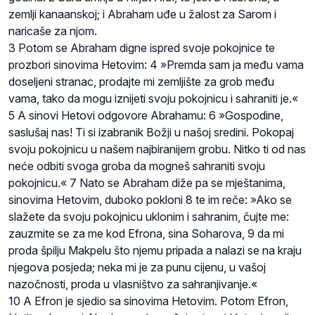
zemlji kanaanskoj; i Abraham uđe u žalost za Sarom i
naricaše za njom.
3 Potom se Abraham digne ispred svoje pokojnice te
prozbori sinovima Hetovim: 4 »Premda sam ja među vama
doseljeni stranac, prodajte mi zemljište za grob među
vama, tako da mogu iznijeti svoju pokojnicu i sahraniti je.«
5 A sinovi Hetovi odgovore Abrahamu: 6 »Gospodine,
saslušaj nas! Ti si izabranik Božji u našoj sredini. Pokopaj
svoju pokojnicu u našem najbiranijem grobu. Nitko ti od nas
neće odbiti svoga groba da mogneš sahraniti svoju
pokojnicu.« 7 Nato se Abraham diže pa se mještanima,
sinovima Hetovim, duboko pokloni 8 te im reče: »Ako se
slažete da svoju pokojnicu uklonim i sahranim, čujte me:
zauzmite se za me kod Efrona, sina Soharova, 9 da mi
proda špilju Makpelu što njemu pripada a nalazi se na kraju
njegova posjeda; neka mi je za punu cijenu, u vašoj
nazočnosti, proda u vlasništvo za sahranjivanje.«
10 A Efron je sjedio sa sinovima Hetovim. Potom Efron,