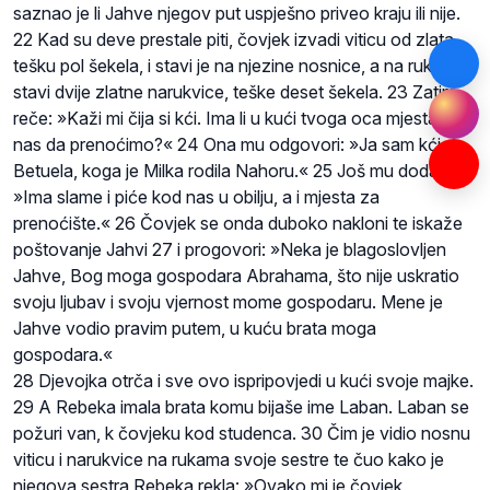
saznao je li Jahve njegov put uspješno priveo kraju ili nije.
22 Kad su deve prestale piti, čovjek izvadi viticu od zlata,
tešku pol šekela, i stavi je na njezine nosnice, a na ruke joj
stavi dvije zlatne narukvice, teške deset šekela. 23 Zatim
reče: »Kaži mi čija si kći. Ima li u kući tvoga oca mjesta za
nas da prenoćimo?« 24 Ona mu odgovori: »Ja sam kći
Betuela, koga je Milka rodila Nahoru.« 25 Još mu doda:
»Ima slame i piće kod nas u obilju, a i mjesta za
prenoćište.« 26 Čovjek se onda duboko nakloni te iskaže
poštovanje Jahvi 27 i progovori: »Neka je blagoslovljen
Jahve, Bog moga gospodara Abrahama, što nije uskratio
svoju ljubav i svoju vjernost mome gospodaru. Mene je
Jahve vodio pravim putem, u kuću brata moga
gospodara.«
28 Djevojka otrča i sve ovo ispripovjedi u kući svoje majke.
29 A Rebeka imala brata komu bijaše ime Laban. Laban se
požuri van, k čovjeku kod studenca. 30 Čim je vidio nosnu
viticu i narukvice na rukama svoje sestre te čuo kako je
njegova sestra Rebeka rekla: »Ovako mi je čovjek