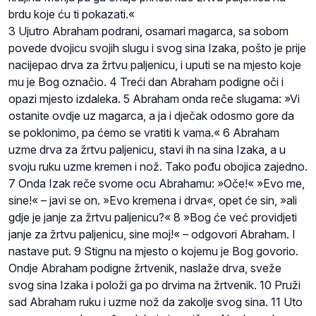
brdu koje ću ti pokazati.«
3 Ujutro Abraham podrani, osamari magarca, sa sobom
povede dvojicu svojih slugu i svog sina Izaka, pošto je prije
nacijepao drva za žrtvu paljenicu, i uputi se na mjesto koje
mu je Bog označio. 4 Treći dan Abraham podigne oči i
opazi mjesto izdaleka. 5 Abraham onda reče slugama: »Vi
ostanite ovdje uz magarca, a ja i dječak odosmo gore da
se poklonimo, pa ćemo se vratiti k vama.« 6 Abraham
uzme drva za žrtvu paljenicu, stavi ih na sina Izaka, a u
svoju ruku uzme kremen i nož. Tako pođu obojica zajedno.
7 Onda Izak reče svome ocu Abrahamu: »Oče!« »Evo me,
sine!« – javi se on. »Evo kremena i drva«, opet će sin, »ali
gdje je janje za žrtvu paljenicu?« 8 »Bog će već providjeti
janje za žrtvu paljenicu, sine moj!« – odgovori Abraham. I
nastave put. 9 Stignu na mjesto o kojemu je Bog govorio.
Ondje Abraham podigne žrtvenik, naslaže drva, sveže
svog sina Izaka i položi ga po drvima na žrtvenik. 10 Pruži
sad Abraham ruku i uzme nož da zakolje svog sina. 11 Uto