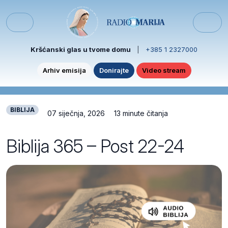
Skip to content
Skip to footer
Menu
Kršćanski glas u tvome domu
|
+385 1 2327000
Arhiv emisija
Donirajte
Video stream
BIBLIJA
07 siječnja, 2026
13 minute čitanja
Biblija 365 – Post 22-24