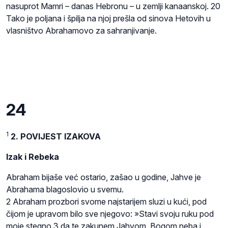
nasuprot Mamri – danas Hebronu – u zemlji kanaanskoj. 20
Tako je poljana i špilja na njoj prešla od sinova Hetovih u
vlasništvo Abrahamovo za sahranjivanje.
24
1
2. POVIJEST IZAKOVA
Izak i Rebeka
Abraham bijaše već ostario, zašao u godine, Jahve je
Abrahama blagoslovio u svemu.
2 Abraham prozbori svome najstarijem sluzi u kući, pod
čijom je upravom bilo sve njegovo: »Stavi svoju ruku pod
moje stegno 3 da te zakunem Jahvom, Bogom neba i