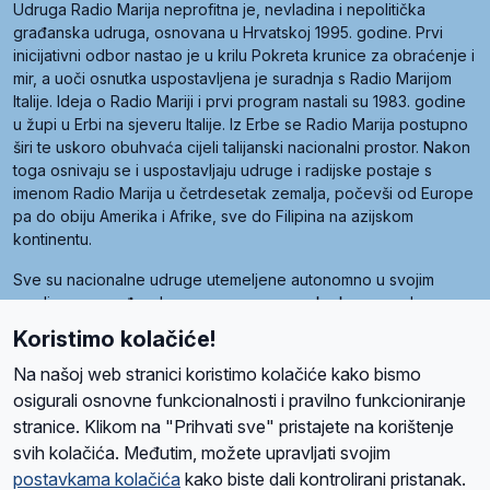
Udruga Radio Marija neprofitna je, nevladina i nepolitička
građanska udruga, osnovana u Hrvatskoj 1995. godine. Prvi
inicijativni odbor nastao je u krilu Pokreta krunice za obraćenje i
mir, a uoči osnutka uspostavljena je suradnja s Radio Marijom
Italije. Ideja o Radio Mariji i prvi program nastali su 1983. godine
u župi u Erbi na sjeveru Italije. Iz Erbe se Radio Marija postupno
širi te uskoro obuhvaća cijeli talijanski nacionalni prostor. Nakon
toga osnivaju se i uspostavljaju udruge i radijske postaje s
imenom Radio Marija u četrdesetak zemalja, počevši od Europe
pa do obiju Amerika i Afrike, sve do Filipina na azijskom
kontinentu.
Sve su nacionalne udruge utemeljene autonomno u svojim
zemljama, a međusobna su povezane preko krovne udruge
pod nazivom Svjetska obitelj Radio Marije (World Family of
Koristimo kolačiće!
Radio Maria). Svjetsku obitelj utemeljilo je sedam članica, među
kojima je i hrvatska Udruga Radio Marija.
Na našoj web stranici koristimo kolačiće kako bismo
osigurali osnovne funkcionalnosti i pravilno funkcioniranje
stranice. Klikom na "Prihvati sve" pristajete na korištenje
svih kolačića. Međutim, možete upravljati svojim
O nama
Radio
Program
Volonteri
Prijatelji
Kontakt
Pravila privatnosti
postavkama kolačića
kako biste dali kontrolirani pristanak.