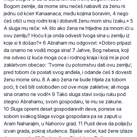
Bogom zemlje, da mome sinu nećeš nabaviti za ženu ni
jednu od kćeri Kanaanaca, među kojima boravim, 4 nego
ćeš otići u moj rodni kraj i dobaviti ženu mom sinu Izaku.« 5
A sluga mu reče: »A što ako žena ne htjedne za mnom ići u
ovu zemlju? Hoću li ja onda odvesti tvoga sina u zemlju iz
koje si ti došao?« 6 Abraham mu odgovori: »Dobro pripazi
da onamo ne vodiš moga sina! 7 Jahve, Bog nebesa, koji
me odveo iz kuće moga oca i rodnog kraja i koji mi je pod
zakletvom obećao: ‘Tvome ću potomstvu dati ovu zemlju’,
pred tobom će poslati svog anđela, i odande ćeš ti dovesti
ženu mome sinu. 8 A ako žena ne bude htjela za tobom
poći, ti ćeš biti oslobođen od ove moje zakletve; ali moga
sina onamo ne vodi!« 9 Tako sluga stavi svoju ruku pod
stegno Abrahamu, svom gospodaru, te mu se zakune.
10 Sluga opremi deset gospodarevih deva, ponese sa
sobom svakog blaga svoga gospodara pa se zaputi u
Aram Naharajim, u Nahorov grad. 11 Pusti deve da poliježu
izvan grada, pokraj studenca. Bijaše večer, kad žene izlaze