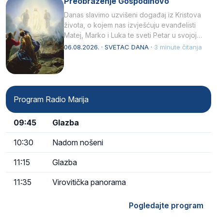
Preobraženje Gospodinovo
Danas slavimo uzvišeni događaj iz Kristova
života, o kojem nas izvješćuju evanđelisti
Matej, Marko i Luka te sveti Petar u svojoj
drugoj…
06.08.2026. · SVETAC DANA ·
3 minute čitanja
Program Radio Marija
09:45
Glazba
10:30
Nadom nošeni
11:15
Glazba
11:35
Virovitička panorama
Pogledajte program