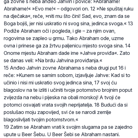
ga zovne s neba anđeo Jahvin i poviče: »Abrahame!
Abrahame!« »Evo me!« – odgovori on. 12 »Ne spuštaj ruku
na dječaka«, reče, »niti mu što čini! Sad, evo, znam da se
Boga bojiš, jer nisi uskratio ni svog sina, jedinca svoga.« 13
Podiže Abraham oči i pogleda, i gle – za njim ovan,
rogovima se zapleo u grmu. Tako Abraham ode, uzme
ovna i prinese ga za žrtvu paljenicu mjesto svoga sina. 14
Onome mjestu Abraham dade ime »Jahve proviđa«. Zato
se danas veli: »Na brdu Jahvina proviđanja.«
15 Anđeo Jahvin zovne Abrahama s neba drugi put 16 i
reče: »Kunem se samim sobom, izjavljuje Jahve: Kad si to
učinio i nisi mi uskratio svog jedinca sina, 17 svoj ću
blagoslov na te izliti i učiniti tvoje potomstvo brojnim poput
zvijezda na nebu i pijeska na obali morskoj! A tvoji će
potomci osvajati vrata svojih neprijatelja. 18 Budući da si
poslušao moju zapovijed, svi će se narodi zemlje
blagoslivljati tvojim potomstvom.«
19 Zatim se Abraham vrati k svojim slugama pa se zajedno
upute u Beer Šebu. U Beer Šebi se Abraham nastani.