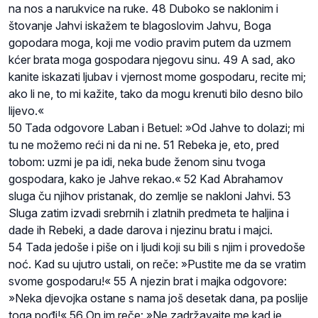
na nos a narukvice na ruke. 48 Duboko se naklonim i
štovanje Jahvi iskažem te blagoslovim Jahvu, Boga
gopodara moga, koji me vodio pravim putem da uzmem
kćer brata moga gospodara njegovu sinu. 49 A sad, ako
kanite iskazati ljubav i vjernost mome gospodaru, recite mi;
ako li ne, to mi kažite, tako da mogu krenuti bilo desno bilo
lijevo.«
50 Tada odgovore Laban i Betuel: »Od Jahve to dolazi; mi
tu ne možemo reći ni da ni ne. 51 Rebeka je, eto, pred
tobom: uzmi je pa idi, neka bude ženom sinu tvoga
gospodara, kako je Jahve rekao.« 52 Kad Abrahamov
sluga ču njihov pristanak, do zemlje se nakloni Jahvi. 53
Sluga zatim izvadi srebrnih i zlatnih predmeta te haljina i
dade ih Rebeki, a dade darova i njezinu bratu i majci.
54 Tada jedoše i piše on i ljudi koji su bili s njim i provedoše
noć. Kad su ujutro ustali, on reče: »Pustite me da se vratim
svome gospodaru!« 55 A njezin brat i majka odgovore:
»Neka djevojka ostane s nama još desetak dana, pa poslije
toga pođi!« 56 On im reče: »Ne zadržavajte me kad je