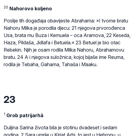
20
Nahorovo koljeno
Poslije tih događaja obavijeste Abrahama: »I tvome bratu
Nahoru Milka je porodila djecu: 21 njegova prvorođenca
Usa, brata mu Buza i Kemuela – oca Aramova, 22 Keseda,
Haza, Pildaša, Jidlafa i Betuela.« 23 Betuel je bio otac
Rebekin. Njih je osam rodila Milka Nahoru, Abrahamovu
bratu. 24 A i njegova suložnica, kojoj bijaše ime Reuma,
rodila je Tebaha, Gahama, Tahaša i Maaku.
23
1
Grob patrijarhâ
Duljina Sarina života bila je stotinu dvadeset i sedam
godina. 2 Sara umrije u Kirjat Arbi, to jest u Hebronu, u