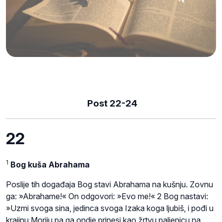
Post 22-24
22
1
Bog kuša Abrahama
Poslije tih događaja Bog stavi Abrahama na kušnju. Zovnu
ga: »Abrahame!« On odgovori: »Evo me!« 2 Bog nastavi:
»Uzmi svoga sina, jedinca svoga Izaka koga ljubiš, i pođi u
krajinu Moriju pa ga ondje prinesi kao žrtvu paljenicu na