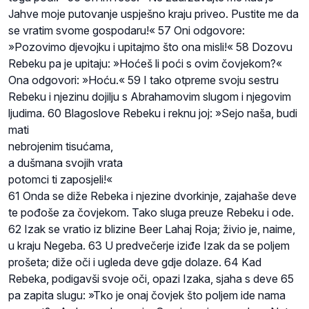
Jahve moje putovanje uspješno kraju priveo. Pustite me da
se vratim svome gospodaru!« 57 Oni odgovore:
»Pozovimo djevojku i upitajmo što ona misli!« 58 Dozovu
Rebeku pa je upitaju: »Hoćeš li poći s ovim čovjekom?«
Ona odgovori: »Hoću.« 59 I tako otpreme svoju sestru
Rebeku i njezinu dojilju s Abrahamovim slugom i njegovim
ljudima. 60 Blagoslove Rebeku i reknu joj: »Sejo naša, budi
mati
nebrojenim tisućama,
a dušmana svojih vrata
potomci ti zaposjeli!«
61 Onda se diže Rebeka i njezine dvorkinje, zajahaše deve
te pođoše za čovjekom. Tako sluga preuze Rebeku i ode.
62 Izak se vratio iz blizine Beer Lahaj Roja; živio je, naime,
u kraju Negeba. 63 U predvečerje iziđe Izak da se poljem
prošeta; diže oči i ugleda deve gdje dolaze. 64 Kad
Rebeka, podigavši svoje oči, opazi Izaka, sjaha s deve 65
pa zapita slugu: »Tko je onaj čovjek što poljem ide nama