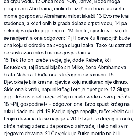
da crpu vodu. 12 Onda reče: »Oh, Jahve, Bože moga
gospodara Abrahama, molim te, iziđi mi danas ususret i
mome gospodaru Abrahamu milost iskaži! 13 Evo me kraj
studenca, a kćeri onih iz grada dolaze crpsti vodu; 14 pa
neka djevojka kojoj ja rečem: ‘Molim te, spusti svoj vrč da
se napijem’, a ona odgovori: ‘Pij! I deve ću ti napojiti’, bude
ona koju si odredio za svoga slugu Izaka. Tako ću saznati
da si iskazao milost mome gospodaru.«
15 Tek što on izreče svoje, gle, dođe Rebeka, kći
Betuelova; taj Betuel bijaše sin Milke, žene Abrahamova
brata Nahora. Dođe ona s krčagom na ramenu. 16
Djevojka je bila krasna, djevica koju muškarac nije dirnuo.
Siđe ona k vrelu, napuni krčag i eto je opet gore. 17 Sluga
joj potrča ususret i reče: »Daj mi malo vode iz svog vrča!«
18 »Pij, gospodine!« – odgovori ona. Brzo spusti krčag na
ruku i dade mu piti. 19 Kad je njega napojila, reče: »Nalit ću i
tvojim devama da se napoje.« 20 Izlivši brzo krčag u korito,
otrča natrag zdencu da ponovo zahvaća, i tako nali svim
njegovim devama. 21 Čovjek ju je šutke motrio ne bi li