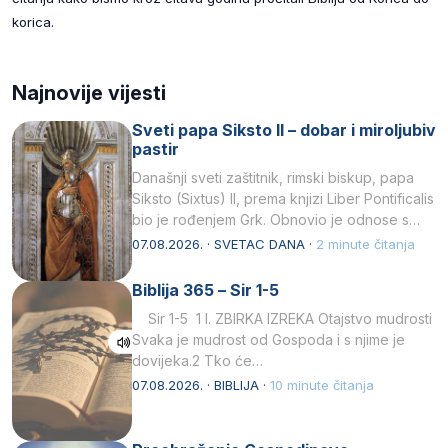
korica.
Najnovije vijesti
Sveti papa Siksto II – dobar i miroljubiv
pastir
Današnji sveti zaštitnik, rimski biskup, papa
Siksto (Sixtus) II, prema knjizi Liber Pontificalis
bio je rođenjem Grk. Obnovio je odnose s
afričkim…
07.08.2026. · SVETAC DANA ·
2 minute čitanja
Biblija 365 – Sir 1-5
Sir 1-5 1 I. ZBIRKA IZREKA Otajstvo mudrosti
Svaka je mudrost od Gospoda i s njime je
dovijeka.2 Tko će…
07.08.2026. · BIBLIJA ·
10 minute čitanja