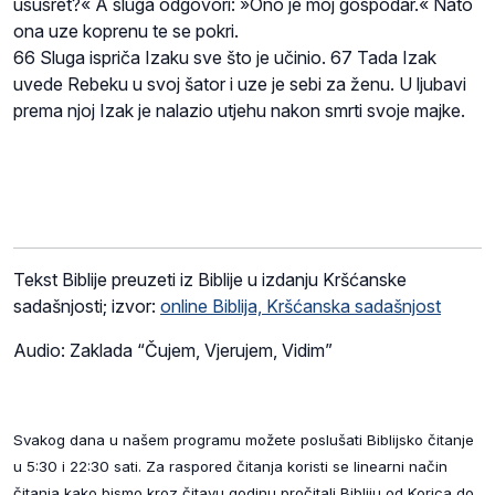
ususret?« A sluga odgovori: »Ono je moj gospodar.« Nato
ona uze koprenu te se pokri.
66 Sluga ispriča Izaku sve što je učinio. 67 Tada Izak
uvede Rebeku u svoj šator i uze je sebi za ženu. U ljubavi
prema njoj Izak je nalazio utjehu nakon smrti svoje majke.
Tekst Biblije preuzeti iz Biblije u izdanju Kršćanske
sadašnjosti; izvor:
online Biblija, Kršćanska sadašnjost
Audio: Zaklada “Čujem, Vjerujem, Vidim”
Svakog dana u našem programu možete poslušati Biblijsko čitanje
u 5:30 i 22:30 sati. Za raspored čitanja koristi se linearni način
čitanja kako bismo kroz čitavu godinu pročitali Bibliju od Korica do