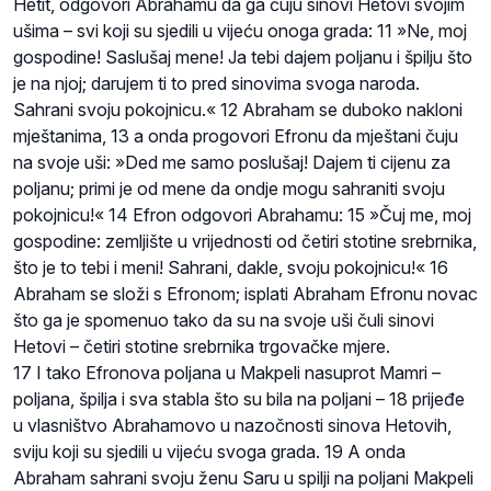
Hetit, odgovori Abrahamu da ga čuju sinovi Hetovi svojim
ušima – svi koji su sjedili u vijeću onoga grada: 11 »Ne, moj
gospodine! Saslušaj mene! Ja tebi dajem poljanu i špilju što
je na njoj; darujem ti to pred sinovima svoga naroda.
Sahrani svoju pokojnicu.« 12 Abraham se duboko nakloni
mještanima, 13 a onda progovori Efronu da mještani čuju
na svoje uši: »Ded me samo poslušaj! Dajem ti cijenu za
poljanu; primi je od mene da ondje mogu sahraniti svoju
pokojnicu!« 14 Efron odgovori Abrahamu: 15 »Čuj me, moj
gospodine: zemljište u vrijednosti od četiri stotine srebrnika,
što je to tebi i meni! Sahrani, dakle, svoju pokojnicu!« 16
Abraham se složi s Efronom; isplati Abraham Efronu novac
što ga je spomenuo tako da su na svoje uši čuli sinovi
Hetovi – četiri stotine srebrnika trgovačke mjere.
17 I tako Efronova poljana u Makpeli nasuprot Mamri –
poljana, špilja i sva stabla što su bila na poljani – 18 prijeđe
u vlasništvo Abrahamovo u nazočnosti sinova Hetovih,
sviju koji su sjedili u vijeću svoga grada. 19 A onda
Abraham sahrani svoju ženu Saru u spilji na poljani Makpeli