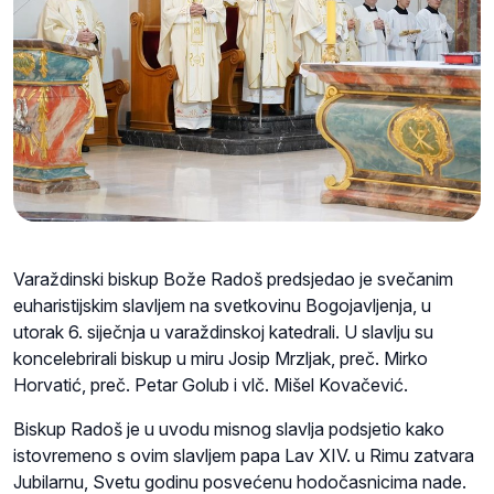
Varaždinski biskup Bože Radoš predsjedao je svečanim
euharistijskim slavljem na svetkovinu Bogojavljenja, u
utorak 6. siječnja u varaždinskoj katedrali. U slavlju su
koncelebrirali biskup u miru Josip Mrzljak, preč. Mirko
Horvatić, preč. Petar Golub i vlč. Mišel Kovačević.
Biskup Radoš je u uvodu misnog slavlja podsjetio kako
istovremeno s ovim slavljem papa Lav XIV. u Rimu zatvara
Jubilarnu, Svetu godinu posvećenu hodočasnicima nade.