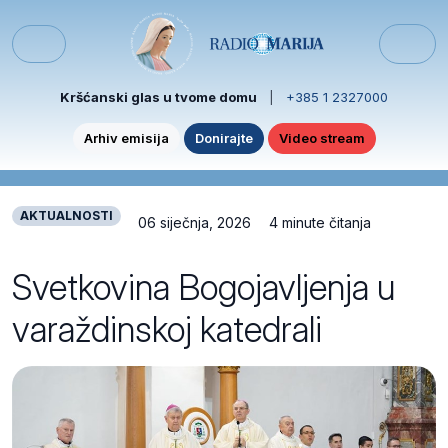
Skip to content
Skip to footer
Menu
Kršćanski glas u tvome domu
|
+385 1 2327000
Arhiv emisija
Donirajte
Video stream
AKTUALNOSTI
06 siječnja, 2026
4 minute čitanja
Svetkovina Bogojavljenja u
varaždinskoj katedrali