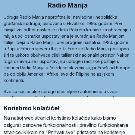
Radio Marija
Udruga Radio Marija neprofitna je, nevladina i nepolitička
građanska udruga, osnovana u Hrvatskoj 1995. godine. Prvi
inicijativni odbor nastao je u krilu Pokreta krunice za obraćenje i
mir, a uoči osnutka uspostavljena je suradnja s Radio Marijom
Italije. Ideja o Radio Mariji i prvi program nastali su 1983. godine
u župi u Erbi na sjeveru Italije. Iz Erbe se Radio Marija postupno
širi te uskoro obuhvaća cijeli talijanski nacionalni prostor. Nakon
toga osnivaju se i uspostavljaju udruge i radijske postaje s
imenom Radio Marija u četrdesetak zemalja, počevši od Europe
pa do obiju Amerika i Afrike, sve do Filipina na azijskom
kontinentu.
Sve su nacionalne udruge utemeljene autonomno u svojim
zemljama, a međusobna su povezane preko krovne udruge
pod nazivom Svjetska obitelj Radio Marije (World Family of
Koristimo kolačiće!
Radio Maria). Svjetsku obitelj utemeljilo je sedam članica, među
kojima je i hrvatska Udruga Radio Marija.
Na našoj web stranici koristimo kolačiće kako bismo
osigurali osnovne funkcionalnosti i pravilno funkcioniranje
stranice. Klikom na "Prihvati sve" pristajete na korištenje