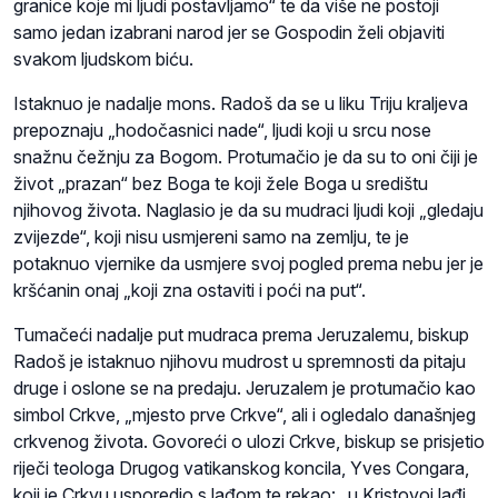
granice koje mi ljudi postavljamo“ te da više ne postoji
samo jedan izabrani narod jer se Gospodin želi objaviti
svakom ljudskom biću.
Istaknuo je nadalje mons. Radoš da se u liku Triju kraljeva
prepoznaju „hodočasnici nade“, ljudi koji u srcu nose
snažnu čežnju za Bogom. Protumačio je da su to oni čiji je
život „prazan“ bez Boga te koji žele Boga u središtu
njihovog života. Naglasio je da su mudraci ljudi koji „gledaju
zvijezde“, koji nisu usmjereni samo na zemlju, te je
potaknuo vjernike da usmjere svoj pogled prema nebu jer je
kršćanin onaj „koji zna ostaviti i poći na put“.
Tumačeći nadalje put mudraca prema Jeruzalemu, biskup
Radoš je istaknuo njihovu mudrost u spremnosti da pitaju
druge i oslone se na predaju. Jeruzalem je protumačio kao
simbol Crkve, „mjesto prve Crkve“, ali i ogledalo današnjeg
crkvenog života. Govoreći o ulozi Crkve, biskup se prisjetio
riječi teologa Drugog vatikanskog koncila, Yves Congara,
koji je Crkvu usporedio s lađom te rekao: „u Kristovoj lađi,