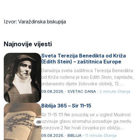
Izvor: Varaždinska biskupija
Najnovije vijesti
Sveta Terezija Benedikta od Križa
(Edith Stein) – zaštitnica Europe
Današnja sveta zaštitnica Terezija Benedikta
od Križa rođena je kao Edith Stein, najmlađe,
jedanaesto dijete židovske obitelji, 12.
listopada 1891, u Wrocławu…
09.08.2026. · SVETAC DANA ·
2 minute čitanja
Biblija 365 – Sir 11–15
Sir 11–15 111 Ne pouzdaj se u izgled Mudrost
uzvisuje glavu siromahui posađuje ga među
knezove.2 Ne hvali čovjeka po obličju
njegovui…
09.08.2026. · BIBLIJA ·
11 minute čitanja