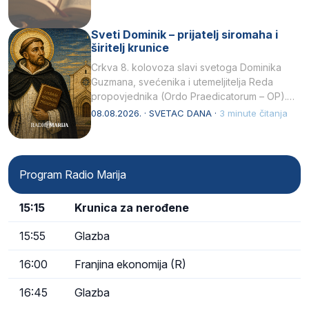
Sveti Dominik – prijatelj siromaha i
širitelj krunice
Crkva 8. kolovoza slavi svetoga Dominika
Guzmana, svećenika i utemeljitelja Reda
propovjednika (Ordo Praedicatorum – OP).
Svojim životom, dubokom ljubavlju prema
08.08.2026. · SVETAC DANA ·
3 minute čitanja
Kristu…
Program Radio Marija
15:15
Krunica za nerođene
15:55
Glazba
16:00
Franjina ekonomija (R)
16:45
Glazba