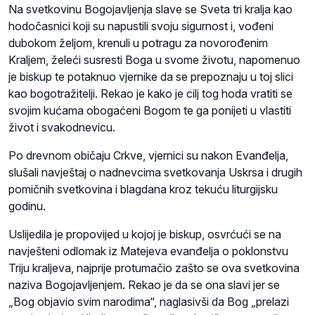
Na svetkovinu Bogojavljenja slave se Sveta tri kralja kao
hodočasnici koji su napustili svoju sigurnost i, vođeni
dubokom željom, krenuli u potragu za novorođenim
Kraljem, želeći susresti Boga u svome životu, napomenuo
je biskup te potaknuo vjernike da se prepoznaju u toj slici
kao bogotražitelji. Rekao je kako je cilj tog hoda vratiti se
svojim kućama obogaćeni Bogom te ga ponijeti u vlastiti
život i svakodnevicu.
Po drevnom običaju Crkve, vjernici su nakon Evanđelja,
slušali navještaj o nadnevcima svetkovanja Uskrsa i drugih
pomičnih svetkovina i blagdana kroz tekuću liturgijsku
godinu.
Uslijedila je propovijed u kojoj je biskup, osvrćući se na
navješteni odlomak iz Matejeva evanđelja o poklonstvu
Triju kraljeva, najprije protumačio zašto se ova svetkovina
naziva Bogojavljenjem. Rekao je da se ona slavi jer se
„Bog objavio svim narodima“, naglasivši da Bog „prelazi