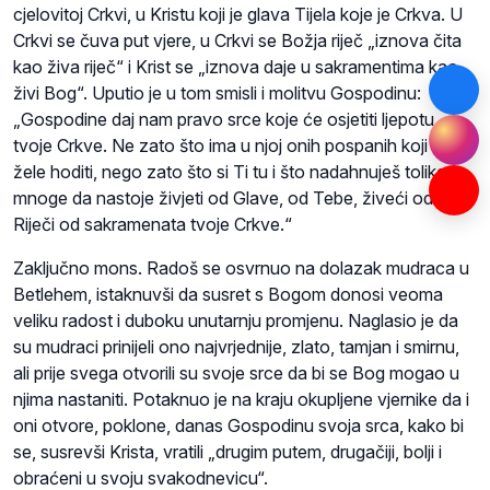
cjelovitoj Crkvi, u Kristu koji je glava Tijela koje je Crkva. U
Crkvi se čuva put vjere, u Crkvi se Božja riječ „iznova čita
kao živa riječ“ i Krist se „iznova daje u sakramentima kao
živi Bog“. Uputio je u tom smisli i molitvu Gospodinu:
„Gospodine daj nam pravo srce koje će osjetiti ljepotu
tvoje Crkve. Ne zato što ima u njoj onih pospanih koji ne
žele hoditi, nego zato što si Ti tu i što nadahnuješ tolike,
mnoge da nastoje živjeti od Glave, od Tebe, živeći od žive
Riječi od sakramenata tvoje Crkve.“
Zaključno mons. Radoš se osvrnuo na dolazak mudraca u
Betlehem, istaknuvši da susret s Bogom donosi veoma
veliku radost i duboku unutarnju promjenu. Naglasio je da
su mudraci prinijeli ono najvrjednije, zlato, tamjan i smirnu,
ali prije svega otvorili su svoje srce da bi se Bog mogao u
njima nastaniti. Potaknuo je na kraju okupljene vjernike da i
oni otvore, poklone, danas Gospodinu svoja srca, kako bi
se, susrevši Krista, vratili „drugim putem, drugačiji, bolji i
obraćeni u svoju svakodnevicu“.