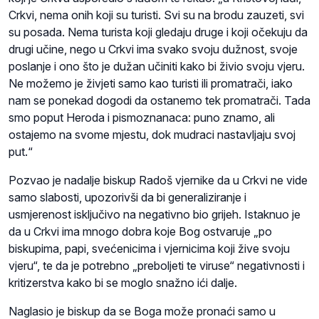
Crkvi, nema onih koji su turisti. Svi su na brodu zauzeti, svi
su posada. Nema turista koji gledaju druge i koji očekuju da
drugi učine, nego u Crkvi ima svako svoju dužnost, svoje
poslanje i ono što je dužan učiniti kako bi živio svoju vjeru.
Ne možemo je živjeti samo kao turisti ili promatrači, iako
nam se ponekad dogodi da ostanemo tek promatrači. Tada
smo poput Heroda i pismoznanaca: puno znamo, ali
ostajemo na svome mjestu, dok mudraci nastavljaju svoj
put.“
Pozvao je nadalje biskup Radoš vjernike da u Crkvi ne vide
samo slabosti, upozorivši da bi generaliziranje i
usmjerenost isključivo na negativno bio grijeh. Istaknuo je
da u Crkvi ima mnogo dobra koje Bog ostvaruje „po
biskupima, papi, svećenicima i vjernicima koji žive svoju
vjeru“, te da je potrebno „preboljeti te viruse“ negativnosti i
kritizerstva kako bi se moglo snažno ići dalje.
Naglasio je biskup da se Boga može pronaći samo u