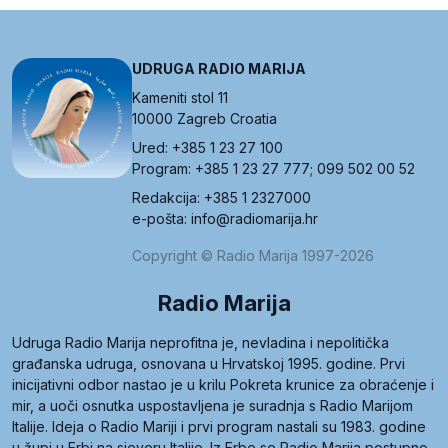
UDRUGA RADIO MARIJA
Kameniti stol 11
10000 Zagreb Croatia
Ured: +385 1 23 27 100
Program: +385 1 23 27 777; 099 502 00 52
Redakcija: +385 1 2327000
e-pošta: info@radiomarija.hr
Copyright © Radio Marija 1997-2026
Radio Marija
Udruga Radio Marija neprofitna je, nevladina i nepolitička
građanska udruga, osnovana u Hrvatskoj 1995. godine. Prvi
inicijativni odbor nastao je u krilu Pokreta krunice za obraćenje i
mir, a uoči osnutka uspostavljena je suradnja s Radio Marijom
Italije. Ideja o Radio Mariji i prvi program nastali su 1983. godine
u župi u Erbi na sjeveru Italije. Iz Erbe se Radio Marija postupno