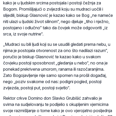
kako je u ljudskim srcima postojala i postoji čežnja za
Bogom. Promišljajući o zvijezdi koju su mudraci uočili i
slijedili, biskup Glasnović je kazao kako se Bog „ne nameće
niti ulazi u ljudski život silinom“, nego djeluje „tiho i nježno,
postojano i odlučno“ tako da čovjek može odgovoriti „iz
srca, iz svoje nutrine“.
„Mudraci su bili ljudi koji su se usudili gledati prema nebu, u
njima je postojala otvorenost za ono što nadilazi razum“,
poručio je biskup Glasnović te kazao kako u svakom
čovjeku postoji sposobnost „gledanja u nebo“, no ona je
ponekad prekrivena umorom, ranama ili razočaranjima.
Zato Bogojavljenje nije samo spomen na prošli događaj,
nego „poziv svakome od nas: podigni pogled, postoji
zvijezda, postoji put, postoji svjetlo“.
Rektor crkve Domino don Slavko Grubišić zahvalio je
svima na sudjelovanju te podijelio s okupljenim vjernicima
svoje razmišljanje o tome kako je ovo vjerojatno posljednja