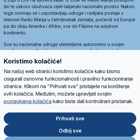
širi te uskoro obuhvaća cijeli talijanski nacionalni prostor. Nakon
toga osnivaju se i uspostavljaju udruge i radijske postaje s
imenom Radio Marija u četrdesetak zemalja, počevši od Europe
pa do obiju Amerika i Afrike, sve do Filipina na azijskom
kontinentu.
Sve su nacionalne udruge utemeljene autonomno u svojim
zemljama, a međusobna su povezane preko krovne udruge
pod nazivom Svjetska obitelj Radio Marije (World Family of
Koristimo kolačiće!
Radio Maria). Svjetsku obitelj utemeljilo je sedam članica, među
kojima je i hrvatska Udruga Radio Marija.
Na našoj web stranici koristimo kolačiće kako bismo
osigurali osnovne funkcionalnosti i pravilno funkcioniranje
stranice. Klikom na "Prihvati sve" pristajete na korištenje
svih kolačića. Međutim, možete upravljati svojim
O nama
Radio
Program
Volonteri
Prijatelji
Kontakt
Pravila privatnosti
postavkama kolačića
kako biste dali kontrolirani pristanak.
Kolačići
Uvjeti korištenja
Ova stranica je zaštićena Google reCAPTCHA sustavom
Prihvati sve
Odbij sve
App
Google
Store
Play