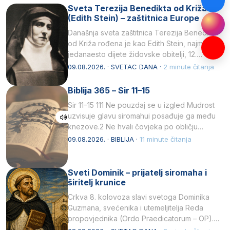
Sveta Terezija Benedikta od Križa
(Edith Stein) – zaštitnica Europe
Današnja sveta zaštitnica Terezija Benedikta
od Križa rođena je kao Edith Stein, najmlađe,
jedanaesto dijete židovske obitelji, 12.
listopada 1891, u Wrocławu…
09.08.2026. · SVETAC DANA ·
2 minute čitanja
Biblija 365 – Sir 11–15
Sir 11–15 111 Ne pouzdaj se u izgled Mudrost
uzvisuje glavu siromahui posađuje ga među
knezove.2 Ne hvali čovjeka po obličju
njegovui…
09.08.2026. · BIBLIJA ·
11 minute čitanja
Sveti Dominik – prijatelj siromaha i
širitelj krunice
Crkva 8. kolovoza slavi svetoga Dominika
Guzmana, svećenika i utemeljitelja Reda
propovjednika (Ordo Praedicatorum – OP).
Svojim životom, dubokom ljubavlju prema