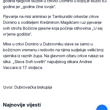
godina njegove službe u crkvici Domino u kojoj je služio 63
godine jer „godine čine svoje“.
Pjevanje na misi animirao je Tamburaški orkestar crkve
Domino s voditeljem Krešimirom Magdićem i uz pjevanje
svih strofa Božićne pjesme koja počinje stihovima „U sej
vr’jeme godišta“.
Mise u crkvi Domino u Dubrovniku slave se samo u
božićnom vremenu i redovito na njima sudjeluje veliki broj
vjernika iz raznih župa. Na glavnom oltaru crkve nalazi se
slika „Slava Svih svetih“ napuljskog slikara Andree
Vaccara iz 17. stoljeća.
Izvor: Dubrovačka biskupija
Najnovije vijesti