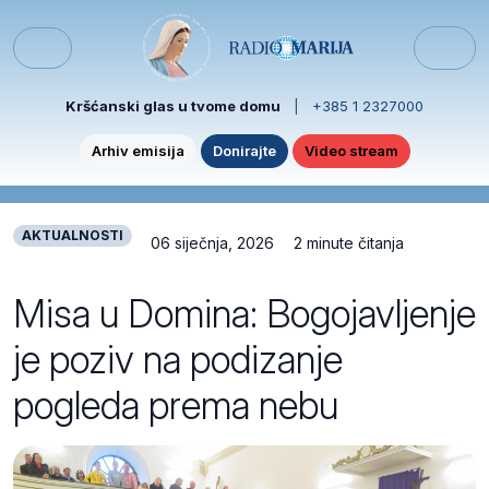
Skip to content
Skip to footer
Menu
Kršćanski glas u tvome domu
|
+385 1 2327000
Arhiv emisija
Donirajte
Video stream
AKTUALNOSTI
06 siječnja, 2026
2 minute čitanja
Misa u Domina: Bogojavljenje
je poziv na podizanje
pogleda prema nebu