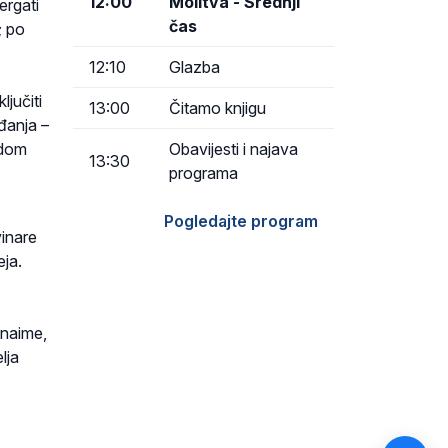
12:00
Molitva - Srednji
ergati
čas
; po
12:10
Glazba
jučiti
13:00
Čitamo knjigu
đanja –
Obavijesti i najava
odom
13:30
programa
Pogledajte program
vinare
eja.
 naime,
lja