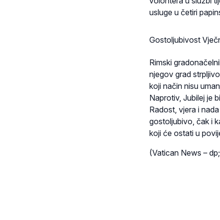
volontera u službi t
usluge u četiri papin
Gostoljubivost Vje
Rimski gradonačelnik
njegov grad strpljiv
koji način nisu uman
Naprotiv, Jubilej je
Radost, vjera i nada
gostoljubivo, čak i k
koji će ostati u pov
(Vatican News – dp;