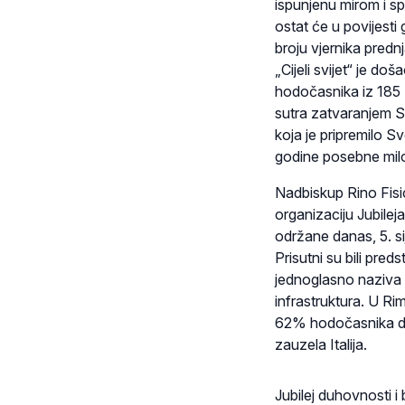
ispunjenu mirom i sp
ostat će u povijesti
broju vjernika prednjač
„Cijeli svijet“ je 
hodočasnika iz 185 z
sutra zatvaranjem S
koja je pripremilo 
godine posebne milos
Nadbiskup Rino Fisic
organizaciju Jubilej
održane danas, 5. si
Prisutni su bili pred
jednoglasno naziva „
infrastruktura. U Ri
62% hodočasnika došl
zauzela Italija.
Jubilej duhovnosti i