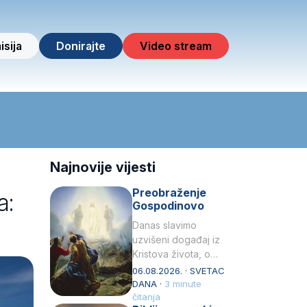
isija
Donirajte
Video stream
Najnovije vijesti
Preobraženje
a:
Gospodinovo
Danas slavimo
uzvišeni događaj iz
Kristova života, o
kojem nas izvješćuju
06.08.2026. · SVETAC
evanđelisti Matej,
DANA ·
3 minute
Marko i Luka te sveti
čitanja