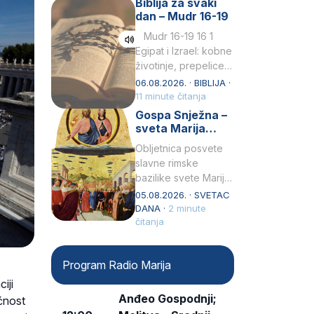
Biblija za svaki
Petar u svojoj
dan – Mudr 16-19
drugoj…
Mudr 16-19 16 1
Egipat i Izrael: kobne
životinje, prepelice
Zato bijahu
06.08.2026. · BIBLIJA ·
primjereno kažnjeni
11 minute čitanja
sličnim životinjamai
Gospa Snježna –
mučeni mnoštvom
sveta Marija
kukaca.2 A narod…
Velika, zaštitnica
Obljetnica posvete
rimske bazilike
slavne rimske
bazilike svete Marije
Velike (Santa Maria
05.08.2026. · SVETAC
Maggiore) u narodu
DANA ·
2 minute
se slavi kao Gospa
čitanja
Snježna. Ovaj naziv,
Sancta Maria…
Program Radio Marija
iji
Anđeo Gospodnji;
ćnost