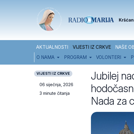
Skip to content
Skip to footer
Kršćan
AKTUALNOSTI
VIJESTI IZ CRKVE
NAŠE OB
O NAMA
PROGRAM
VOLONTERI
P
Jubilej na
VIJESTI IZ CRKVE
hodočasni
06 siječnja, 2026
3 minute čitanja
Nada za ci