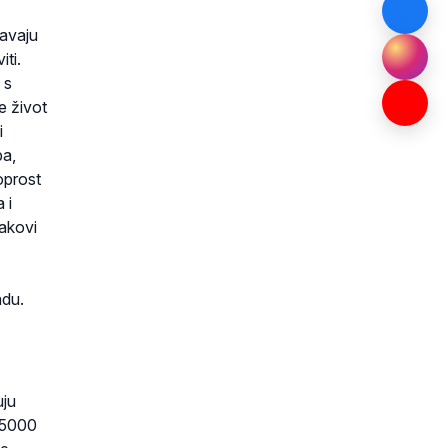
žavaju
iti.
 s
e život
i
ba,
oprost
 i
nakovi
adu.
uju
e 5000