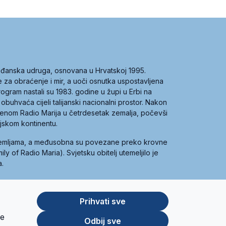
građanska udruga, osnovana u Hrvatskoj 1995.
ce za obraćenje i mir, a uoči osnutka uspostavljena
 program nastali su 1983. godine u župi u Erbi na
 obuhvaća cijeli talijanski nacionalni prostor. Nakon
 imenom Radio Marija u četrdesetak zemalja, počevši
ijskom kontinentu.
zemljama, a međusobna su povezane preko krovne
y of Radio Maria). Svjetsku obitelj utemeljilo je
a.
Prihvati sve
je
App
Google
Odbij sve
Store
Play