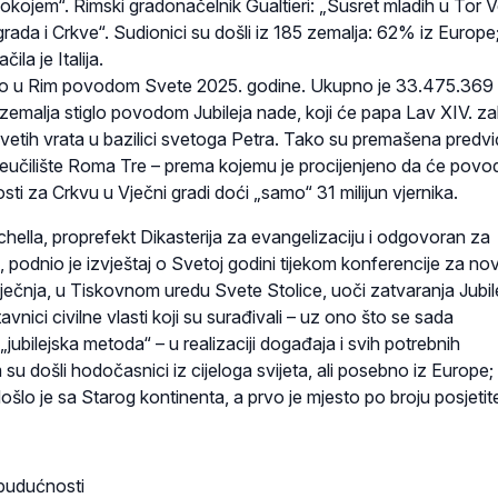
okojem“. Rimski gradonačelnik Gualtieri: „Susret mladih u Tor V
 grada i Crkve“. Sudionici su došli iz 185 zemalja: 62% iz Europe
ila je Italija.
došao u Rim povodom Svete 2025. godine. Ukupno je 33.475.369
emalja stiglo povodom Jubileja nade, koji će papa Lav XIV. zakl
vetih vrata u bazilici svetoga Petra. Tako su premašena predvi
Sveučilište Roma Tre – prema kojemu je procijenjeno da će pov
ti za Crkvu u Vječni gradi doći „samo“ 31 milijun vjernika.
hella, proprefekt Dikasterija za evangelizaciju i odgovoran za
a, podnio je izvještaj o Svetoj godini tijekom konferencije za no
ječnja, u Tiskovnom uredu Svete Stolice, uoči zatvaranja Jubil
stavnici civilne vlasti koji su surađivali – uz ono što se sada
jubilejska metoda“ – u realizaciji događaja i svih potrebnih
m su došli hodočasnici iz cijeloga svijeta, ali posebno iz Europe;
o je sa Starog kontinenta, a prvo je mjesto po broju posjetite
 budućnosti