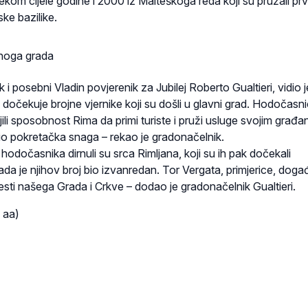
ijekom cijele godine i 2000 iz Malteškoga reda koji su pružali pr
ske bazilike.
čnoga grada
 i posebni Vladin povjerenik za Jubilej Roberto Gualtieri, vidio 
o dočekuje brojne vjernike koji su došli u glavni grad. Hodočasnic
jili sposobnost Rima da primi turiste i pruži usluge svojim građa
 bio pokretačka snaga – rekao je gradonačelnik.
 hodočasnika dirnuli su srca Rimljana, koji su ih pak dočekali
ada je njihov broj bio izvanredan. Tor Vergata, primjerice, događ
ijesti našega Grada i Crkve – dodao je gradonačelnik Gualtieri.
 aa)