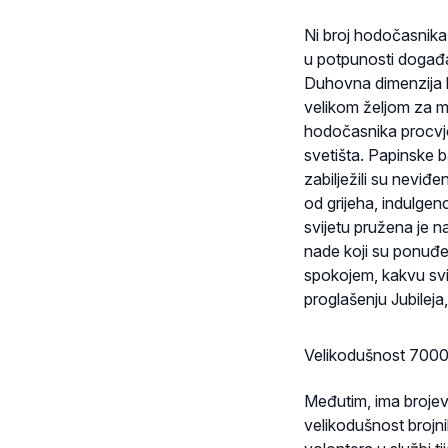
Ni broj hodočasnika 
u potpunosti događaj 
Duhovna dimenzija ko
velikom željom za mo
hodočasnika procvje
svetišta. Papinske b
zabilježili su neviđ
od grijeha, indulgenc
svijetu pružena je n
nade koji su ponuđen
spokojem, kakvu svi 
proglašenju Jubileja
Velikodušnost 7000
Međutim, ima brojeva
velikodušnost brojni