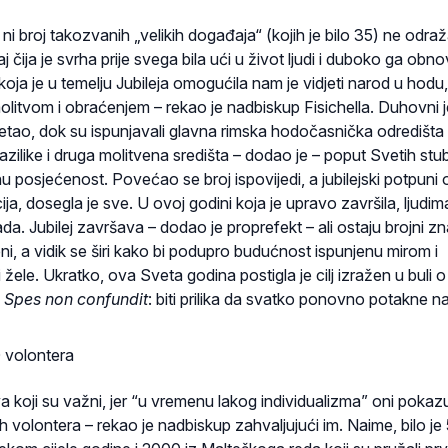
ni broj takozvanih „velikih događaja“ (kojih je bilo 35) ne odra
čija je svrha prije svega bila ući u život ljudi i duboko ga obnov
ja je u temelju Jubileja omogućila nam je vidjeti narod u hodu,
litvom i obraćenjem – rekao je nadbiskup Fisichella. Duhovni j
tao, dok su ispunjavali glavna rimska hodočasnička odredišta 
azilike i druga molitvena središta – dodao je – poput Svetih stu
enu posjećenost. Povećao se broj ispovijedi, a jubilejski potpuni 
ija, dosegla je sve. U ovoj godini koja je upravo završila, ljudima
ada. Jubilej završava – dodao je proprefekt – ali ostaju brojni z
i, a vidik se širi kako bi podupro budućnost ispunjenu mirom i
žele. Ukratko, ova Sveta godina postigla je cilj izražen u buli o
,
Spes non confundit
: biti prilika da svatko ponovno potakne n
 volontera
 koji su važni, jer “u vremenu lakog individualizma” oni pokaz
h volontera – rekao je nadbiskup zahvaljujući im. Naime, bilo j