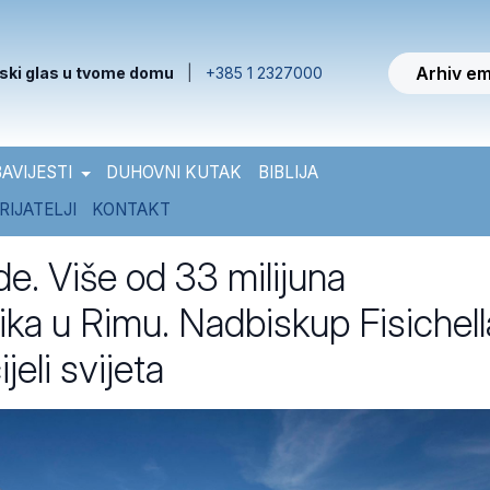
Arhiv em
ski glas u tvome domu
|
+385 1 2327000
AVIJESTI
DUHOVNI KUTAK
BIBLIJA
RIJATELJI
KONTAKT
de. Više od 33 milijuna
ka u Rimu. Nadbiskup Fisichell
jeli svijeta