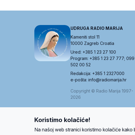
UDRUGA RADIO MARIJA
Kameniti stol 11
10000 Zagreb Croatia
Ured: +385 1 23 27 100
Program: +385 1 23 27 777; 099
502 00 52
Redakcija: +385 1 2327000
e-pošta: info@radiomarija.hr
Copyright © Radio Marija 1997-
2026
Koristimo kolačiće!
O nama
Radio
Program
Volonteri
Prijatelji
Kontakt
Pravi
Na našoj web stranici koristimo kolačiće kako 
Ova stranica je zaštićena Google reCAPTCH