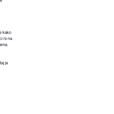
ve
je kako
i ni na
nima.
aj je