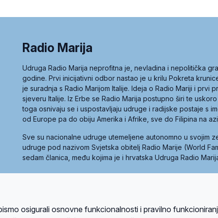
Radio Marija
Udruga Radio Marija neprofitna je, nevladina i nepolitička 
godine. Prvi inicijativni odbor nastao je u krilu Pokreta kruni
je suradnja s Radio Marijom Italije. Ideja o Radio Mariji i prvi
sjeveru Italije. Iz Erbe se Radio Marija postupno širi te uskoro
toga osnivaju se i uspostavljaju udruge i radijske postaje s
od Europe pa do obiju Amerika i Afrike, sve do Filipina na az
Sve su nacionalne udruge utemeljene autonomno u svojim 
udruge pod nazivom Svjetska obitelj Radio Marije (World Famil
sedam članica, među kojima je i hrvatska Udruga Radio Marij
la privatnosti
Kolačići
Uvjeti korištenja
bismo osigurali osnovne funkcionalnosti i pravilno funkcioniran
A sustavom