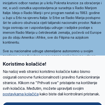
inicijativni odbor nastao je u krilu Pokreta krunice za obraćenje i
mir, a uoči osnutka uspostavljena je suradnja s Radio Marijom
Italije. Ideja o Radio Mariji i prvi program nastali su 1983. godine
u župi u Erbi na sjeveru Italije. Iz Erbe se Radio Marija postupno
širi te uskoro obuhvaća cijeli talijanski nacionalni prostor. Nakon
toga osnivaju se i uspostavljaju udruge i radijske postaje s
imenom Radio Marija u četrdesetak zemalja, počevši od Europe
pa do obiju Amerika i Afrike, sve do Filipina na azijskom
kontinentu.
Sve su nacionalne udruge utemeljene autonomno u svojim
zemljama, a međusobna su povezane preko krovne udruge
pod nazivom Svjetska obitelj Radio Marije (World Family of
Koristimo kolačiće!
Radio Maria). Svjetsku obitelj utemeljilo je sedam članica, među
kojima je i hrvatska Udruga Radio Marija.
Na našoj web stranici koristimo kolačiće kako bismo
osigurali osnovne funkcionalnosti i pravilno funkcioniranje
stranice. Klikom na "Prihvati sve" pristajete na korištenje
svih kolačića. Međutim, možete upravljati svojim
O nama
Radio
Program
Volonteri
Prijatelji
Kontakt
Pravila privatnosti
postavkama kolačića
kako biste dali kontrolirani pristanak.
Kolačići
Uvjeti korištenja
Ova stranica je zaštićena Google reCAPTCHA sustavom