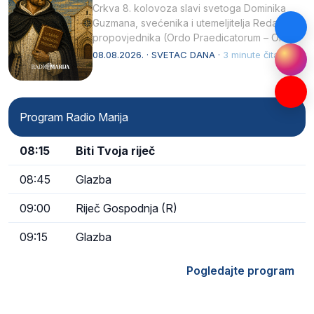
Crkva 8. kolovoza slavi svetoga Dominika
Guzmana, svećenika i utemeljitelja Reda
propovjednika (Ordo Praedicatorum – OP).
Svojim životom, dubokom ljubavlju prema
08.08.2026. · SVETAC DANA ·
3 minute čitanja
Kristu…
Program Radio Marija
08:15
Biti Tvoja riječ
08:45
Glazba
09:00
Riječ Gospodnja (R)
09:15
Glazba
Pogledajte program