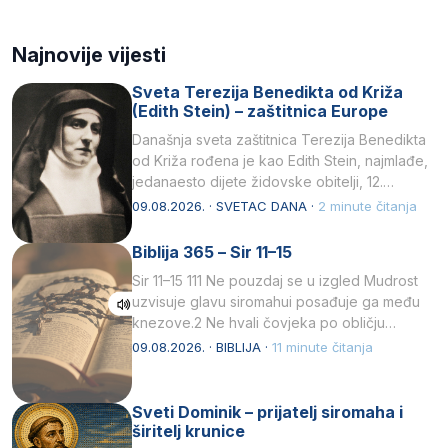
Najnovije vijesti
Sveta Terezija Benedikta od Križa
(Edith Stein) – zaštitnica Europe
Današnja sveta zaštitnica Terezija Benedikta
od Križa rođena je kao Edith Stein, najmlađe,
jedanaesto dijete židovske obitelji, 12.
listopada 1891, u Wrocławu…
09.08.2026. · SVETAC DANA ·
2 minute čitanja
Biblija 365 – Sir 11–15
Sir 11–15 111 Ne pouzdaj se u izgled Mudrost
uzvisuje glavu siromahui posađuje ga među
knezove.2 Ne hvali čovjeka po obličju
njegovui…
09.08.2026. · BIBLIJA ·
11 minute čitanja
Sveti Dominik – prijatelj siromaha i
širitelj krunice