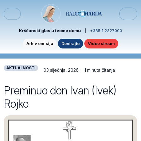
Skip to content
Skip to footer
Menu
Kršćanski glas u tvome domu
|
+385 1 2327000
Arhiv emisija
Donirajte
Video stream
AKTUALNOSTI
03 siječnja, 2026
1 minuta čitanja
Preminuo don Ivan (Ivek)
Rojko