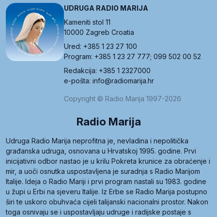
UDRUGA RADIO MARIJA
Kameniti stol 11
10000 Zagreb Croatia
Ured: +385 1 23 27 100
Program: +385 1 23 27 777; 099 502 00 52
Redakcija: +385 1 2327000
e-pošta: info@radiomarija.hr
Copyright © Radio Marija 1997-2026
Radio Marija
Udruga Radio Marija neprofitna je, nevladina i nepolitička
građanska udruga, osnovana u Hrvatskoj 1995. godine. Prvi
inicijativni odbor nastao je u krilu Pokreta krunice za obraćenje i
mir, a uoči osnutka uspostavljena je suradnja s Radio Marijom
Italije. Ideja o Radio Mariji i prvi program nastali su 1983. godine
u župi u Erbi na sjeveru Italije. Iz Erbe se Radio Marija postupno
širi te uskoro obuhvaća cijeli talijanski nacionalni prostor. Nakon
toga osnivaju se i uspostavljaju udruge i radijske postaje s