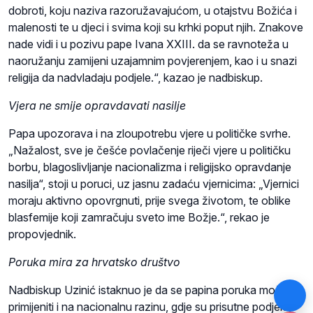
dobroti, koju naziva razoružavajućom, u otajstvu Božića i
malenosti te u djeci i svima koji su krhki poput njih. Znakove
nade vidi i u pozivu pape Ivana XXIII. da se ravnoteža u
naoružanju zamijeni uzajamnim povjerenjem, kao i u snazi
religija da nadvladaju podjele.“, kazao je nadbiskup.
Vjera ne smije opravdavati nasilje
Papa upozorava i na zloupotrebu vjere u političke svrhe.
„Nažalost, sve je češće povlačenje riječi vjere u političku
borbu, blagoslivljanje nacionalizma i religijsko opravdanje
nasilja“, stoji u poruci, uz jasnu zadaću vjernicima: „Vjernici
moraju aktivno opovrgnuti, prije svega životom, te oblike
blasfemije koji zamračuju sveto ime Božje.“, rekao je
propovjednik.
Poruka mira za hrvatsko društvo
Nadbiskup Uzinić istaknuo je da se papina poruka može
primijeniti i na nacionalnu razinu, gdje su prisutne podjele,