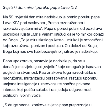
Svjetski dan mira i poruka pape Lava XIV.
Na 59. svjetski dan mira nadbiskup je prenio poruku pape
Lava XIV. pod naslovom „Prema razoružanom i
razoružavajućem miru“. Papa u poruci polazi od pozdrava
uskrsloga Krista „Mir s vama“, ističući da je to mir koji dolazi
od Boga. „To je mir uskrsloga Krista – mir koji je razoružan i
koji razoružava, ponizan i postojan. On dolazi od Boga,
Boga koji nas sve ljubi bezuvjetno“, citirao je nadbiskup.
Papa upozorava, nastavio je nadbiskup, da se u
današnjem svijetu gubi „svjetlo“ koje omogućuje ispravan
pogled na stvarnost. Kao znakove toga navodi utrku u
naoružanju, militarizaciju obrazovanja, rastuću uporabu
umjetne inteligencije u ratovanju te snažne privatne
interese koji potiču sukobe i razrjeđuju odgovornost
političkih i vojnih vođa.
„S druge strane, znakove svjetla papa prepoznaje u