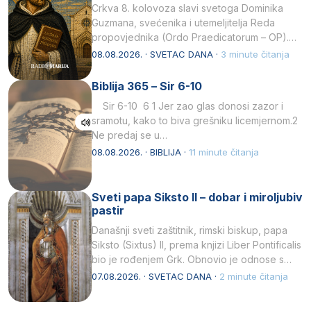
Crkva 8. kolovoza slavi svetoga Dominika
Guzmana, svećenika i utemeljitelja Reda
propovjednika (Ordo Praedicatorum – OP).
Svojim životom, dubokom ljubavlju prema
08.08.2026. · SVETAC DANA ·
3 minute čitanja
Kristu…
Biblija 365 – Sir 6-10
Sir 6-10 6 1 Jer zao glas donosi zazor i
sramotu, kako to biva grešniku licemjernom.2
Ne predaj se u…
08.08.2026. · BIBLIJA ·
11 minute čitanja
Sveti papa Siksto II – dobar i miroljubiv
pastir
Današnji sveti zaštitnik, rimski biskup, papa
Siksto (Sixtus) II, prema knjizi Liber Pontificalis
bio je rođenjem Grk. Obnovio je odnose s
afričkim…
07.08.2026. · SVETAC DANA ·
2 minute čitanja