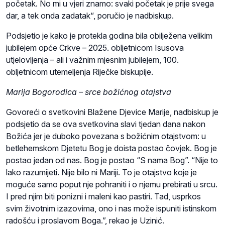
početak. No mi u vjeri znamo: svaki početak je prije svega
dar, a tek onda zadatak“, poručio je nadbiskup.
Podsjetio je kako je protekla godina bila obilježena velikim
jubilejem opće Crkve – 2025. obljetnicom Isusova
utjelovljenja – ali i važnim mjesnim jubilejem, 100.
obljetnicom utemeljenja Riječke biskupije.
Marija Bogorodica – srce božićnog otajstva
Govoreći o svetkovini Blažene Djevice Marije, nadbiskup je
podsjetio da se ova svetkovina slavi tjedan dana nakon
Božića jer je duboko povezana s božićnim otajstvom: u
betlehemskom Djetetu Bog je doista postao čovjek. Bog je
postao jedan od nas. Bog je postao “S nama Bog”. “Nije to
lako razumijeti. Nije bilo ni Mariji. To je otajstvo koje je
moguće samo poput nje pohraniti i o njemu prebirati u srcu.
I pred njim biti ponizni i maleni kao pastiri. Tad, usprkos
svim životnim izazovima, ono i nas može ispuniti istinskom
radošću i proslavom Boga.”, rekao je Uzinić.