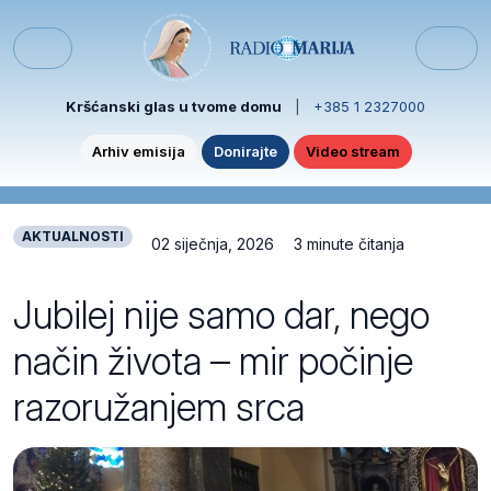
Skip to content
Skip to footer
Menu
Kršćanski glas u tvome domu
|
+385 1 2327000
Arhiv emisija
Donirajte
Video stream
AKTUALNOSTI
02 siječnja, 2026
3 minute čitanja
Jubilej nije samo dar, nego
način života – mir počinje
razoružanjem srca