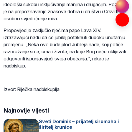
ideološki sukobi i isključivanje manjina i drugačijih. Pozvao
je na prepoznavanje znakova dobra u društvu i Crkvi te na
osobno svjedočenje mira.
Propovijed je zaključio riječima pape Lava XIV.,
izražavajući nadu da će jubilej potaknuti duboku unutarnju
promjenu. „Neka ovo bude plod Jubileja nade, koji potiče
razoružanje srca, uma i života, na koje Bog neće oklijevati
odgovoriti ispunjavajući svoja obećanja.“, rekao je
nadbiskup.
Izvor: Riječka nadbiskupija
Najnovije vijesti
Sveti Dominik – prijatelj siromaha i
širitelj krunice