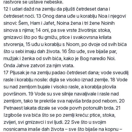
rastvore se ustave nebeske.
12 I udari dažd na zemlju da pljušti četrdeset dana i
četrdeset noći. 13 Onog dana uđe u korablju Noa i njegovi
sinovi: Šem, Ham i Jafet, Noina žena i tri žene Noinih
sinova s njima; 14 oni, pa sve vrste životinja: stoka,
gmizavci što po tlu gmižu, ptice i svakovrsna krilata
stvorenja, 15 uđu u korablju s Noom, po dvoje od svih bića
što u sebi imaju dah života. 16 Što uđe, sve bijaše par,
mužjak i ženka od svih bića, kako je Bog naredio Noi.
Onda Jahve zatvori za njim vrata.
17 Pljusak je na zemlju padao četrdeset dana; vode sveudilj
rasle i korablju nosile: digla se visoko iznad zemlje. 18 Vode
su nad zemljom bujale i visoko rasle, a korablja plovila
površinom. 19 Vode su sve silnije navaljivale i rasle nad
zemljom, tako te prekriše sva najviša brda pod nebom. 20
Petnaest lakata dizale se vode povrh potonulih brda. 21
Izgiboše sva bića što se po zemlji kreću: ptice, stoka,
zvijeri, svi gmizavci i svi ljudi. 22 Sve što u svojim
nosnicama imaše dah života – sve što bijaše na kopnu –