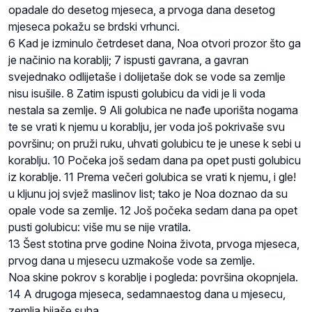
opadale do desetog mjeseca, a prvoga dana desetog
mjeseca pokažu se brdski vrhunci.
6 Kad je izminulo četrdeset dana, Noa otvori prozor što ga
je načinio na korablji; 7 ispusti gavrana, a gavran
svejednako odlijetaše i dolijetaše dok se vode sa zemlje
nisu isušile. 8 Zatim ispusti golubicu da vidi je li voda
nestala sa zemlje. 9 Ali golubica ne nađe uporišta nogama
te se vrati k njemu u korablju, jer voda još pokrivaše svu
površinu; on pruži ruku, uhvati golubicu te je unese k sebi u
korablju. 10 Počeka još sedam dana pa opet pusti golubicu
iz korablje. 11 Prema večeri golubica se vrati k njemu, i gle!
u kljunu joj svjež maslinov list; tako je Noa doznao da su
opale vode sa zemlje. 12 Još počeka sedam dana pa opet
pusti golubicu: više mu se nije vratila.
13 Šest stotina prve godine Noina života, prvoga mjeseca,
prvog dana u mjesecu uzmakoše vode sa zemlje.
Noa skine pokrov s korablje i pogleda: površina okopnjela.
14 A drugoga mjeseca, sedamnaestog dana u mjesecu,
zemlja bijaše suha.