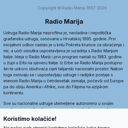
Copyright © Radio Marija 1997-2026
Radio Marija
Udruga Radio Marija neprofitna je, nevladina i nepolitička
građanska udruga, osnovana u Hrvatskoj 1995. godine. Prvi
inicijativni odbor nastao je u krilu Pokreta krunice za obraćenje i
mir, a uoči osnutka uspostavljena je suradnja s Radio Marijom
Italije. Ideja o Radio Mariji i prvi program nastali su 1983. godine
u župi u Erbi na sjeveru Italije. Iz Erbe se Radio Marija postupno
širi te uskoro obuhvaća cijeli talijanski nacionalni prostor. Nakon
toga osnivaju se i uspostavljaju udruge i radijske postaje s
imenom Radio Marija u četrdesetak zemalja, počevši od Europe
pa do obiju Amerika i Afrike, sve do Filipina na azijskom
kontinentu.
Sve su nacionalne udruge utemeljene autonomno u svojim
zemljama, a međusobna su povezane preko krovne udruge
pod nazivom Svjetska obitelj Radio Marije (World Family of
Koristimo kolačiće!
Radio Maria). Svjetsku obitelj utemeljilo je sedam članica, među
kojima je i hrvatska Udruga Radio Marija.
Na našoj web stranici koristimo kolačiće kako bismo