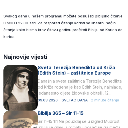
Svakog dana u našem programu možete poslušati Biblijsko čitanje
u 5:30 i 22:30 sati. Za raspored čitanja koristi se linearni način
čitanja kako bismo kroz čitavu godinu pročitali Bibliju od Korica do
korica.
Najnovije vijesti
Sveta Terezija Benedikta od Križa
(Edith Stein) – zaštitnica Europe
Današnja sveta zaštitnica Terezija Benedikta
od Križa rođena je kao Edith Stein, najmlađe,
jedanaesto dijete židovske obitelji, 12.
listopada 1891, u Wrocławu…
09.08.2026. · SVETAC DANA ·
2 minute čitanja
Biblija 365 – Sir 11–15
Sir 11–15 111 Ne pouzdaj se u izgled Mudrost
uzvisuje glavu siromahui posađuje ga među