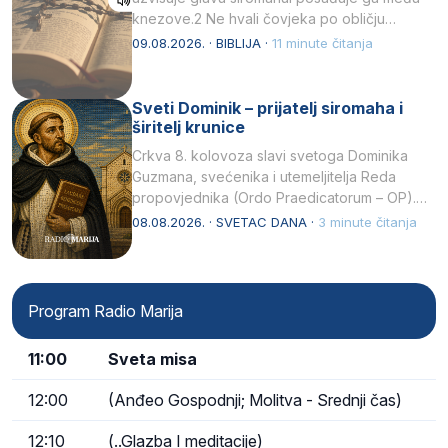
knezove.2 Ne hvali čovjeka po obličju
njegovui…
09.08.2026. · BIBLIJA ·
11 minute čitanja
Sveti Dominik – prijatelj siromaha i
širitelj krunice
Crkva 8. kolovoza slavi svetoga Dominika
Guzmana, svećenika i utemeljitelja Reda
propovjednika (Ordo Praedicatorum – OP).
Svojim životom, dubokom ljubavlju prema
08.08.2026. · SVETAC DANA ·
3 minute čitanja
Kristu…
Program Radio Marija
11:00
Sveta misa
12:00
(Anđeo Gospodnji; Molitva - Srednji čas)
12:10
(..Glazba I meditacije)