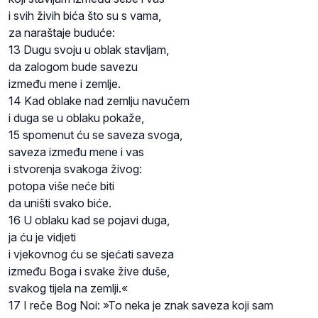
i svih živih bića što su s vama,
za naraštaje buduće:
13 Dugu svoju u oblak stavljam,
da zalogom bude savezu
između mene i zemlje.
14 Kad oblake nad zemlju navučem
i duga se u oblaku pokaže,
15 spomenut ću se saveza svoga,
saveza između mene i vas
i stvorenja svakoga živog:
potopa više neće biti
da uništi svako biće.
16 U oblaku kad se pojavi duga,
ja ću je vidjeti
i vjekovnog ću se sjećati saveza
između Boga i svake žive duše,
svakog tijela na zemlji.«
17 I reče Bog Noi: »To neka je znak saveza koji sam