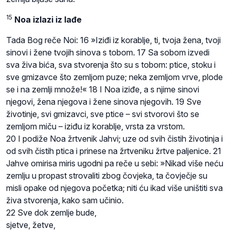
15
Noa izlazi iz lađe
Tada Bog reče Noi: 16 »Iziđi iz korablje, ti, tvoja žena, tvoji
sinovi i žene tvojih sinova s tobom. 17 Sa sobom izvedi
sva živa bića, sva stvorenja što su s tobom: ptice, stoku i
sve gmizavce što zemljom puze; neka zemljom vrve, plode
se i na zemlji množe!« 18 I Noa iziđe, a s njime sinovi
njegovi, žena njegova i žene sinova njegovih. 19 Sve
životinje, svi gmizavci, sve ptice – svi stvorovi što se
zemljom miču – iziđu iz korablje, vrsta za vrstom.
20 I podiže Noa žrtvenik Jahvi; uze od svih čistih životinja i
od svih čistih ptica i prinese na žrtveniku žrtve paljenice. 21
Jahve omirisa miris ugodni pa reče u sebi: »Nikad više neću
zemlju u propast strovaliti zbog čovjeka, ta čovječje su
misli opake od njegova početka; niti ću ikad više uništiti sva
živa stvorenja, kako sam učinio.
22 Sve dok zemlje bude,
sjetve, žetve,