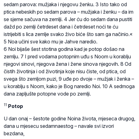
sedam parova: mužjaka i njegovu ženku. 3 Isto tako od
ptica nebeskih po sedam parova – mužjaka i ženku – da im
se sjeme sačuva na zemlji. 4 Jer ću do sedam dana pustiti
dažd po zemlji četrdeset dana i četrdeset noći te ću
istrijebiti s lica zemlje svako živo biće što sam ga načinio.«
5 Noa učini sve kako mu je Jahve naredio.
6 Noi bijaše šest stotina godina kad je potop došao na
zemlju. 7 I pred vodama potopnim uđu s Noom u korablju
njegovi sinovi, njegova žena i žene sinova njegovih. 8 Od
čistih životinja i od životinja koje nisu čiste, od ptica, od
svega što zemljom puzi, 9 uđe po dvoje – mužjak i ženka –
u korablju s Noom, kako je Bog naredio Noi. 10 A sedmoga
dana zapljušte potopne vode po zemlji.
11
Potop
U dan onaj – šestote godine Noina života, mjeseca drugog,
dana u mjesecu sedamnaestog – navale svi izvori
bezdana,