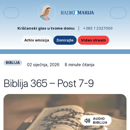
Skip to content
Skip to footer
Menu
Kršćanski glas u tvome domu
|
+385 1 2327000
Arhiv emisija
Donirajte
Video stream
BIBLIJA
02 siječnja, 2026
8 minute čitanja
Biblija 365 – Post 7-9