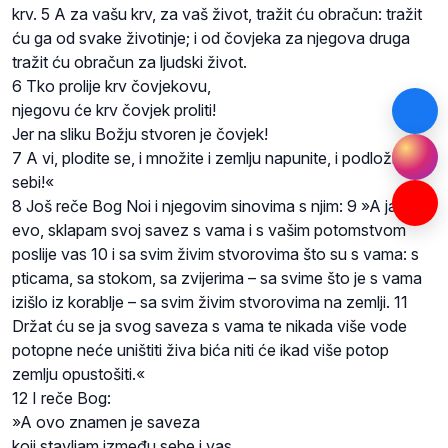
krv. 5 A za vašu krv, za vaš život, tražit ću obračun: tražit
ću ga od svake životinje; i od čovjeka za njegova druga
tražit ću obračun za ljudski život.
6 Tko prolije krv čovjekovu,
njegovu će krv čovjek proliti!
Jer na sliku Božju stvoren je čovjek!
7 A vi, plodite se, i množite i zemlju napunite, i podložite je
sebi!«
8 Još reče Bog Noi i njegovim sinovima s njim: 9 »A ja,
evo, sklapam svoj savez s vama i s vašim potomstvom
poslije vas 10 i sa svim živim stvorovima što su s vama: s
pticama, sa stokom, sa zvijerima – sa svime što je s vama
izišlo iz korablje – sa svim živim stvorovima na zemlji. 11
Držat ću se ja svog saveza s vama te nikada više vode
potopne neće uništiti živa bića niti će ikad više potop
zemlju opustošiti.«
12 I reče Bog:
»A ovo znamen je saveza
koji stavljam između sebe i vas