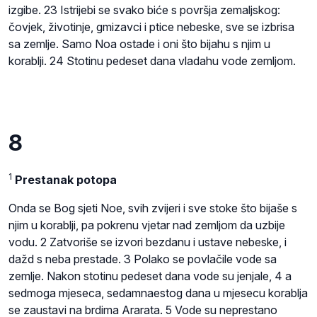
izgibe. 23 Istrijebi se svako biće s površja zemaljskog:
čovjek, životinje, gmizavci i ptice nebeske, sve se izbrisa
sa zemlje. Samo Noa ostade i oni što bijahu s njim u
korablji. 24 Stotinu pedeset dana vladahu vode zemljom.
8
1
Prestanak potopa
Onda se Bog sjeti Noe, svih zvijeri i sve stoke što bijaše s
njim u korablji, pa pokrenu vjetar nad zemljom da uzbije
vodu. 2 Zatvoriše se izvori bezdanu i ustave nebeske, i
dažd s neba prestade. 3 Polako se povlačile vode sa
zemlje. Nakon stotinu pedeset dana vode su jenjale, 4 a
sedmoga mjeseca, sedamnaestog dana u mjesecu korablja
se zaustavi na brdima Ararata. 5 Vode su neprestano