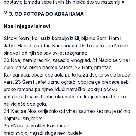
postavio između sebe i svih živih bića što su na zemlji.«
18
3. OD POTOPA DO ABRAHAMA
Noa i njegovi sinovi
Sinovi Noini, koji su iz korablje izišli, bijahu: Šem, Ham i
Jafet. Ham je praotac Kanaanaca. 19 To su trojica Noinih
sinova i od njih se sav svijet razgranao.
20 Noa, zemljoradnik, zasadio vinograd. 21 Napio se vina i
opio, pa se otkrio nasred šatora. 22 Ham, praotac
Kanaanaca, opazi oca gola pa to kaza dvojici svoje braće
vani. 23 Šem i Jafet uzmu ogrtač, obojica ga prebace sebi
preko ramena pa njime, idući natraške, pokriju očevu
golotinju. Lica im bijahu okrenuta na drugu stranu te tako
ne vidješe oca gola.
24 Kad se Noa otrijeznio od vina i saznao što mu je učinio
najmlađi sin, reče:
25 »Neka je proklet Kanaanac,
braći svojoj najniži sluga nek’ bude!«