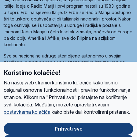
Italije. Ideja o Radio Mariji i prvi program nastali su 1983. godine
u župi u Erbi na sjeveru Italije. Iz Erbe se Radio Marija postupno
širi te uskoro obuhvaća cijeli talijanski nacionalni prostor. Nakon
toga osnivaju se i uspostavljaju udruge i radijske postaje s
imenom Radio Marija u četrdesetak zemalja, počevši od Europe
pa do obiju Amerika i Afrike, sve do Filipina na azijskom
kontinentu.
Sve su nacionalne udruge utemeljene autonomno u svojim
zemljama, a međusobna su povezane preko krovne udruge
pod nazivom Svjetska obitelj Radio Marije (World Family of
Koristimo kolačiće!
Radio Maria). Svjetsku obitelj utemeljilo je sedam članica, među
kojima je i hrvatska Udruga Radio Marija.
Na našoj web stranici koristimo kolačiće kako bismo
osigurali osnovne funkcionalnosti i pravilno funkcioniranje
stranice. Klikom na "Prihvati sve" pristajete na korištenje
svih kolačića. Međutim, možete upravljati svojim
O nama
Radio
Program
Volonteri
Prijatelji
Kontakt
Pravila privatnosti
postavkama kolačića
kako biste dali kontrolirani pristanak.
Kolačići
Uvjeti korištenja
Ova stranica je zaštićena Google reCAPTCHA sustavom
Prihvati sve