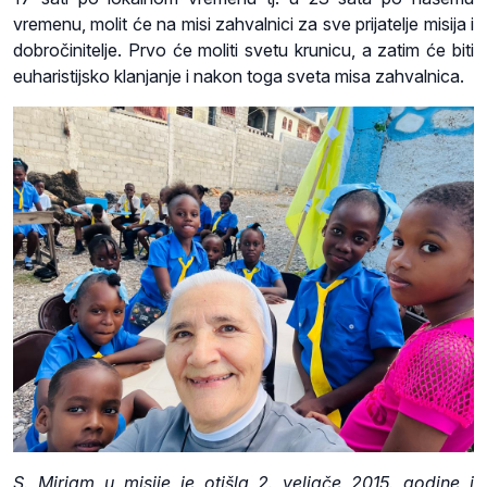
vremenu, molit će na misi zahvalnici za sve prijatelje misija i
dobročinitelje. Prvo će moliti svetu krunicu, a zatim će biti
euharistijsko klanjanje i nakon toga sveta misa zahvalnica.
S. Mirjam u misije je otišla 2. veljače 2015. godine i