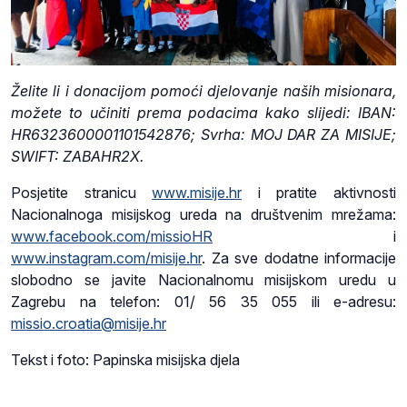
Želite li i donacijom pomoći djelovanje naših misionara,
možete to učiniti prema podacima kako slijedi: IBAN:
HR6323600001101542876; Svrha: MOJ DAR ZA MISIJE;
SWIFT: ZABAHR2X.
Posjetite stranicu
www.misije.hr
i pratite aktivnosti
Nacionalnoga misijskog ureda na društvenim mrežama:
www.facebook.com/missioHR
i
www.instagram.com/misije.hr
. Za sve dodatne informacije
slobodno se javite Nacionalnomu misijskom uredu u
Zagrebu na telefon: 01/ 56 35 055 ili e-adresu:
missio.croatia@misije.hr
Tekst i foto: Papinska misijska djela