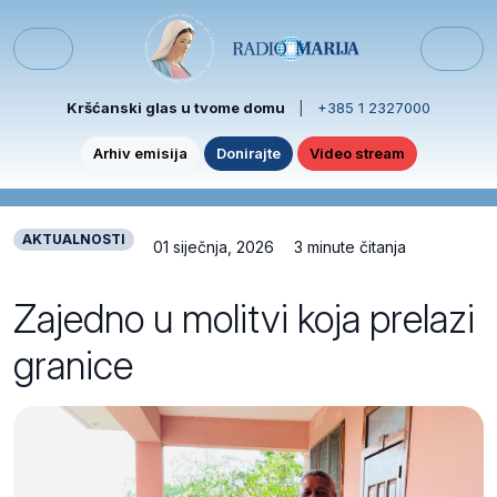
Skip to content
Skip to footer
Menu
Kršćanski glas u tvome domu
|
+385 1 2327000
Arhiv emisija
Donirajte
Video stream
AKTUALNOSTI
01 siječnja, 2026
3 minute čitanja
Zajedno u molitvi koja prelazi
granice