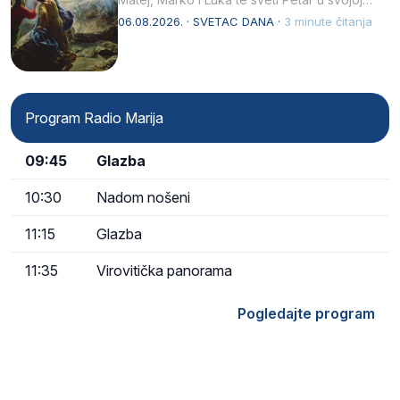
drugoj…
06.08.2026. · SVETAC DANA ·
3 minute čitanja
Program Radio Marija
09:45
Glazba
10:30
Nadom nošeni
11:15
Glazba
11:35
Virovitička panorama
Pogledajte program