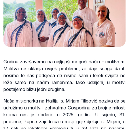
Godinu završavamo na najljepši mogući način – molitvom.
Molitva ne uklanja uvijek probleme, ali daje snagu da ih
nosimo te nas podsjeća da nismo sami i tereti svijeta ne
leže samo na našim ramenima. Iako udaljeni, u molitvi
postajemo blizu jedni drugima.
Naša misionarka na Haitiju, s. Mirjam Filipović poziva da se
udružimo u molitvi i zahvalimo Gospodinu za brojne milosti
kojima nas je obdario u 2025. godini. U srijedu, 31.
prosinca, župna zajednica u misiji gdje djeluje s. Mirjam, u
17 sati po lokalnom vremenu tj. u 23 sata po našemu