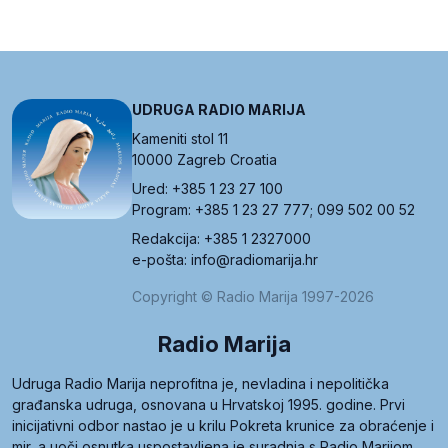
UDRUGA RADIO MARIJA
Kameniti stol 11
10000 Zagreb Croatia
Ured: +385 1 23 27 100
Program: +385 1 23 27 777; 099 502 00 52
Redakcija: +385 1 2327000
e-pošta: info@radiomarija.hr
Copyright © Radio Marija 1997-2026
Radio Marija
Udruga Radio Marija neprofitna je, nevladina i nepolitička
građanska udruga, osnovana u Hrvatskoj 1995. godine. Prvi
inicijativni odbor nastao je u krilu Pokreta krunice za obraćenje i
mir, a uoči osnutka uspostavljena je suradnja s Radio Marijom