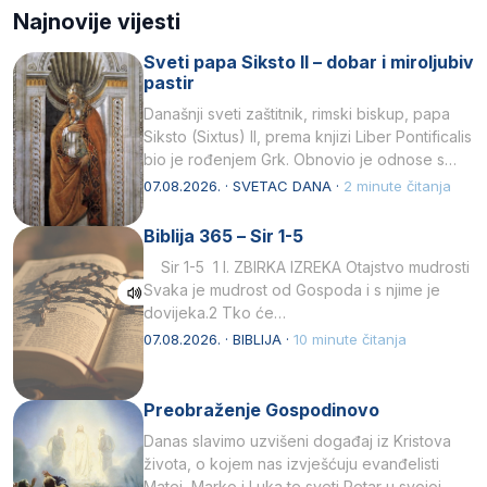
Najnovije vijesti
Sveti papa Siksto II – dobar i miroljubiv
pastir
Današnji sveti zaštitnik, rimski biskup, papa
Siksto (Sixtus) II, prema knjizi Liber Pontificalis
bio je rođenjem Grk. Obnovio je odnose s
afričkim…
07.08.2026. · SVETAC DANA ·
2 minute čitanja
Biblija 365 – Sir 1-5
Sir 1-5 1 I. ZBIRKA IZREKA Otajstvo mudrosti
Svaka je mudrost od Gospoda i s njime je
dovijeka.2 Tko će…
07.08.2026. · BIBLIJA ·
10 minute čitanja
Preobraženje Gospodinovo
Danas slavimo uzvišeni događaj iz Kristova
života, o kojem nas izvješćuju evanđelisti
Matej, Marko i Luka te sveti Petar u svojoj