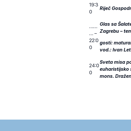
19:3
Riječ Gospodn
0
Glas sa Šalat
……
Zagrebu – tem
… –
22:0
gosti: maturan
0
vod.: Ivan Let
Sveta misa po
24:0
euharistijsko
0
mons. Dražen 