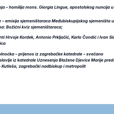
ja – homilija mons. Giorgia Lingue, apostolskog nuncija 
e – emisija sjemeništaraca Međubiskupijskog sjemeništa u
a: Božićni kviz sjemeništaraca;
ti Hrvoje Kordek, Antonio Prkljačić, Karlo Čondić i Ivan Si
ica
lnoćka – prijenos iz zagrebačke katedrale – svečano
 slavlje iz katedrale Uznesenja Blažene Djevice Marije pred
Kutleša, zagrebački nadbiskup i metropolit