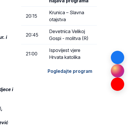
najava programa
Krunica – Slavna
20:15
otajstva
Devetnica Velikoj
20:45
r. i
Gospi - molitva (R)
Ispovijest vjere
21:00
Hrvata katolika
Pogledajte program
jece i
ć,
ević