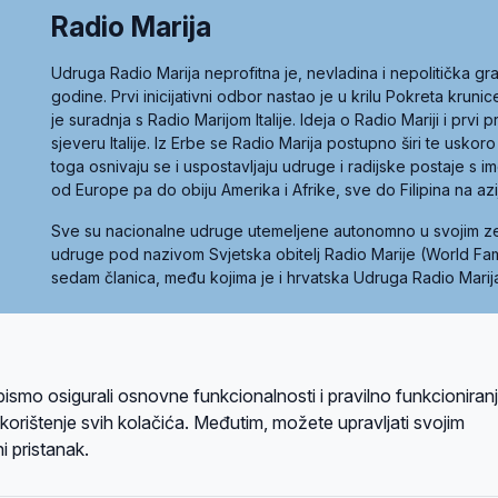
Radio Marija
Udruga Radio Marija neprofitna je, nevladina i nepolitička 
godine. Prvi inicijativni odbor nastao je u krilu Pokreta kruni
je suradnja s Radio Marijom Italije. Ideja o Radio Mariji i prvi
sjeveru Italije. Iz Erbe se Radio Marija postupno širi te uskoro
toga osnivaju se i uspostavljaju udruge i radijske postaje s
od Europe pa do obiju Amerika i Afrike, sve do Filipina na az
Sve su nacionalne udruge utemeljene autonomno u svojim 
udruge pod nazivom Svjetska obitelj Radio Marije (World Famil
sedam članica, među kojima je i hrvatska Udruga Radio Marij
la privatnosti
Kolačići
Uvjeti korištenja
bismo osigurali osnovne funkcionalnosti i pravilno funkcioniran
A sustavom
a korištenje svih kolačića. Međutim, možete upravljati svojim
i pristanak.