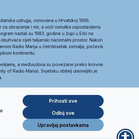
građanska udruga, osnovana u Hrvatskoj 1995.
ce za obraćenje i mir, a uoči osnutka uspostavljena
 program nastali su 1983. godine u župi u Erbi na
 obuhvaća cijeli talijanski nacionalni prostor. Nakon
 imenom Radio Marija u četrdesetak zemalja, počevši
ijskom kontinentu.
zemljama, a međusobna su povezane preko krovne
y of Radio Maria). Svjetsku obitelj utemeljilo je
a.
Prihvati sve
je
App
Google
Odbij sve
Store
Play
Upravljaj postavkama