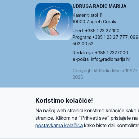
UDRUGA RADIO MARIJA
Kameniti stol 11
10000 Zagreb Croatia
Ured: +385 1 23 27 100
Program: +385 1 23 27 777; 099
502 00 52
Redakcija: +385 1 2327000
e-pošta: info@radiomarija.hr
Copyright © Radio Marija 1997-
2026
Koristimo kolačiće!
O nama
Radio
Program
Volonteri
Prijatelji
Kontakt
Pravi
Na našoj web stranici koristimo kolačiće kako 
Ova stranica je zaštićena Google reCAPTCH
stranice. Klikom na "Prihvati sve" pristajete n
postavkama kolačića
kako biste dali kontroliran
Design and development
SIK
&
C-Tel