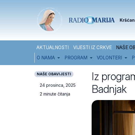
Skip to content
Skip to footer
Kršćan
AKTUALNOSTI
VIJESTI IZ CRKVE
NAŠE OB
O NAMA
PROGRAM
VOLONTERI
P
Iz progra
NAŠE OBAVIJESTI
Badnjak
24 prosinca, 2025
2 minute čitanja