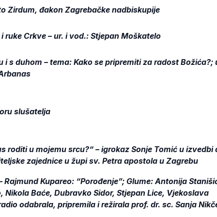
to Zirdum, đakon Zagrebačke nadbiskupije
 i ruke Crkve – ur. i vod.: Stjepan Moškatelo
i s duhom – tema: Kako se pripremiti za radost Božića?; u
 Arbanas
oru slušatelja
us roditi u mojemu srcu?“ – igrokaz Sonje Tomić u izvedbi d
biteljske zajednice u župi sv. Petra apostola u Zagrebu
 Rajmund Kupareo: “Porođenje”; Glume: Antonija Staniši
, Nikola Baće, Dubravko Sidor, Stjepan Lice, Vjekoslava
adio odabrala, pripremila i režirala
prof. dr. sc. Sanja Nikč