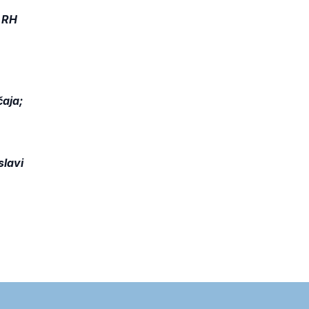
u RH
čaja;
slavi