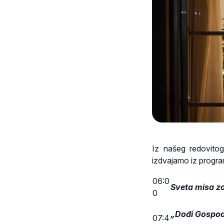
Iz našeg redovitog
izdvajamo iz progra
06:0
Sveta misa zo
0
„Dođi Gospod
07:4