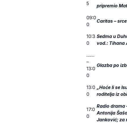
5
pripremio Ma
09:0
Caritas – srce
0
10:3
Sedma u Duhu 
0
vod.: Tihana
……
–
Glazba po izb
13:0
0
13:0
„Hoće li se Is
0
roditelja iz o
Radio drama –
17:0
Antonija Šašo
0
Janković; za r