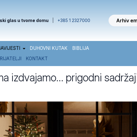
Arhiv em
ski glas u tvome domu
|
+385 1 2327000
AVIJESTI
DUHOVNI KUTAK
BIBLIJA
RIJATELJI
KONTAKT
ma izdvajamo… prigodni sadržaj