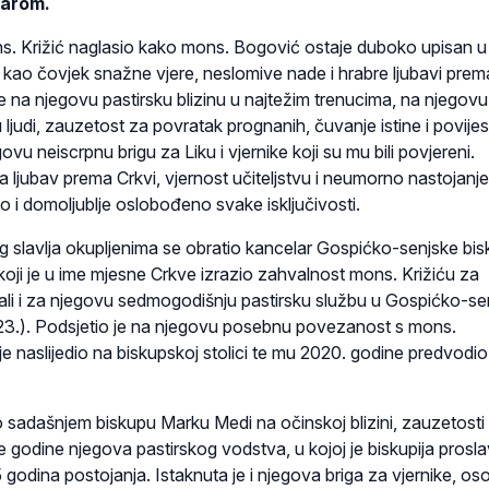
čarom.
ns. Križić naglasio kako mons. Bogović ostaje duboko upisan u
a kao čovjek snažne vjere, neslomive nade i hrabre ljubavi prem
je na njegovu pastirsku blizinu u najtežim trenucima, na njegovu
ju ljudi, zauzetost za povratak prognanih, čuvanje istine i povij
vu neiscrpnu brigu za Liku i vjernike koji su mu bili povjereni.
va ljubav prema Crkvi, vjernost učiteljstvu i neumorno nastojanj
ao i domoljublje oslobođeno svake isključivosti.
 slavlja okupljenima se obratio kancelar Gospićko-senjske bis
 koji je u ime mjesne Crkve izrazio zahvalnost mons. Križiću za
 ali i za njegovu sedmogodišnju pastirsku službu u Gospićko-se
2023.). Podsjetio je na njegovu posebnu povezanost s mons.
e naslijedio na biskupskoj stolici te mu 2020. godine predvodio
 sadašnjem biskupu Marku Medi na očinskoj blizini, zauzetosti 
e godine njegova pastirskog vodstva, u kojoj je biskupija proslav
 25 godina postojanja. Istaknuta je i njegova briga za vjernike, os