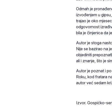
Odmah je pronađeno 
izvođenjem u gipsu, 
trajao je oko mjesec
odgovornost izrađiv
bila je činjenica da j
Autor je stoga nasto
Nije se bazirao na j
objediniti prepoznat
ali i znanje, što je 
Autor je poznat i po
Roku, kod fratara na
autor već sedam križ
Izvor. Gospićko-sen