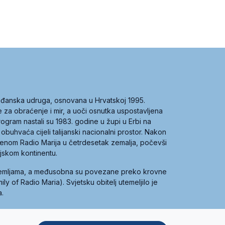
građanska udruga, osnovana u Hrvatskoj 1995.
ce za obraćenje i mir, a uoči osnutka uspostavljena
 program nastali su 1983. godine u župi u Erbi na
 obuhvaća cijeli talijanski nacionalni prostor. Nakon
 imenom Radio Marija u četrdesetak zemalja, počevši
ijskom kontinentu.
zemljama, a međusobna su povezane preko krovne
y of Radio Maria). Svjetsku obitelj utemeljilo je
a.