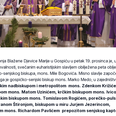
nja Blažene Djevice Marije u Gospiću u petak 19. prosinca je, 
hvalnosti, svečanim euharistijskim slavljem obilježena peta oblj
o-senjskog biskupa, mons. Mile Bogovića. Misno slavlje započe
o ga je gospićko-senjski biskup mons. Marko Medo, u zajedništ
skim nadbiskupom i metropolitom mons. Zdenkom Križić
upom mons. Matom Uzinićem, krčkim biskupom mons. Ivic
skim biskupom mons. Tomislavom Rogićem, porečko-puls
vanom Štironjom, biskupom u miru Jurjem Jezerincom,
om mons. Richardom Pavlićem prepozitom senjskog kapt