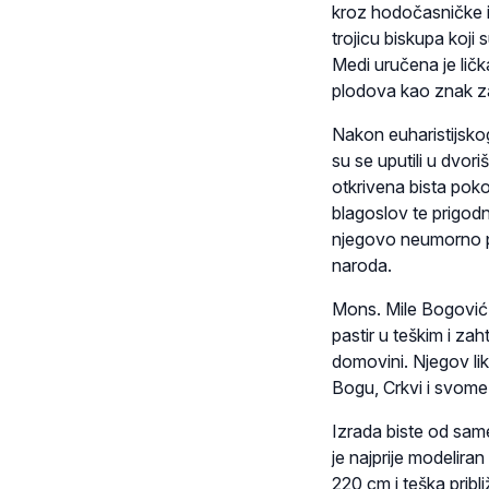
kroz hodočasničke in
trojicu biskupa koji 
Medi uručena je lič
plodova kao znak za
Nakon euharistijskog 
su se uputili u dvori
otkrivena bista pok
blagoslov te prigod
njegovo neumorno pas
naroda.
Mons. Mile Bogović o
pastir u teškim i zah
domovini. Njegov lik,
Bogu, Crkvi i svome
Izrada biste od same
je najprije modeliran
220 cm i teška pribl