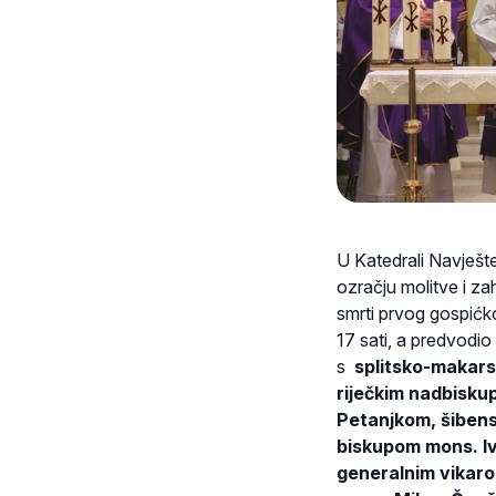
U Katedrali Navješte
ozračju molitve i za
smrti prvog gospićk
17 sati, a predvodi
s
splitsko-makar
riječkim nadbisk
Petanjkom, šiben
biskupom mons. I
generalnim vikar