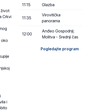
11:15
Glazba
 život
Virovitička
a Crkvi
11:35
panorama
esnog
Anđeo Gospodnji;
12:00
Molitva - Srednji čas
e oko
Pogledajte program
kupije
njskoj
i
ila i
obito