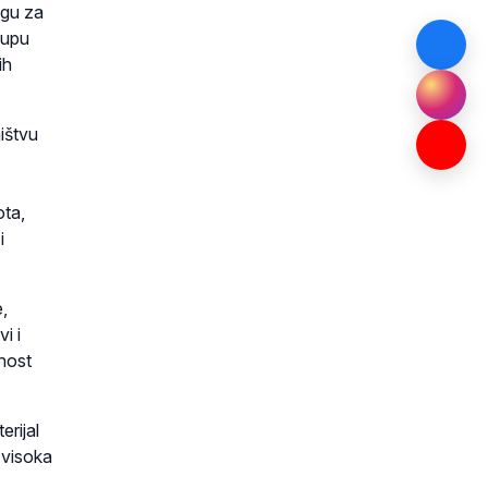
ogu za
kupu
ih
ništvu
ota,
i
,
i i
rnost
erijal
e visoka