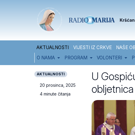
Skip to content
Skip to footer
Kršćan
AKTUALNOSTI
VIJESTI IZ CRKVE
NAŠE OB
O NAMA
PROGRAM
VOLONTERI
P
U Gospiću
AKTUALNOSTI
obljetnic
20 prosinca, 2025
4 minute čitanja