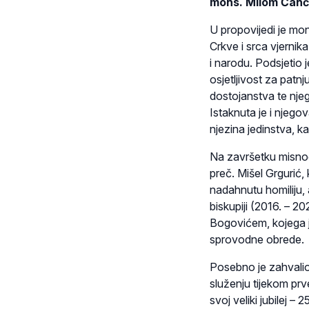
mons. Milom Čan
U propovijedi je mo
Crkve i srca vjernik
i narodu. Podsjetio 
osjetljivost za patn
dostojanstva te njego
Istaknuta je i njego
njezina jedinstva, k
Na završetku misnog
preč. Mišel Grgurić,
nadahnutu homiliju,
biskupiji (2016. – 
Bogovićem, kojega j
sprovodne obrede.
Posebno je zahvalio
služenju tijekom prv
svoj veliki jubilej –