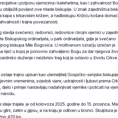
icijative i potporu vjernicima i katehetima, kao i zahvalnost B
su obilježili povijest ove mlade biskupije. U znak zajedništva bis
ka kapa s krbavskim križem, a nadbiskupu Križiću košara domać
hvalnosti i trajne povezanosti.
slavlja svećenici, redovnici, redovnice i brojni vjernici u zajed
šte Biskupskog ordinarijata, u park ordinarijata, gdje je svečano
ojnog biskupa Mile Bogovića. U molitvenom ozračju izrečen je
na riječ u kojoj je ponovno zahvaljeno Bogu za dar njegova živ
tirsko služenje i neizbrisiv trag koji je ostavio u životu Crkve 
staje trajno upisan kao utemeljitelj Gospićko-senjske biskupije
tjevnim vremenima, svjedok vjere, ustrajnosti i ljubavi prema Crkv
 djelo i primjer nastavljaju nadahnjivati vjernike i poticati na vje
 narodu.
 ideje trajala je od kolovoza 2025. godine do 15. prosinca. Mat
 u glini, zatim u gipsu, a na kraju je odliven u bronci. Skulptura j
ižno 420 kg.