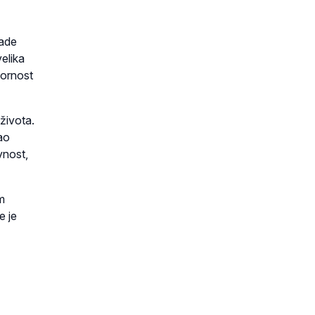
rade
velika
vornost
 života.
ao
vnost,
m
e je