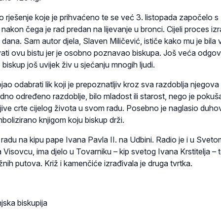
rješenje koje je prihvaćeno te se već 3. listopada započelo s
nakon čega je rad predan na lijevanje u bronci. Cijeli proces iz
 dana. Sam autor djela, Slaven Miličević, ističe kako mu je bila 
ati ovu bistu jer je osobno poznavao biskupa. Još veća odgo
e biskup još uvijek živ u sjećanju mnogih ljudi.
jao odabrati lik koji je prepoznatljiv kroz sva razdoblja njegova
edno određeno razdoblje, bilo mladost ili starost, nego je pokuš
ljive crte cijelog života u svom radu. Posebno je naglasio duho
simbolizirano knjigom koju biskup drži.
 radu na kipu pape Ivana Pavla II. na Udbini. Radio je i u Sveto
 Visovcu, ima djelo u Tovarniku – kip svetog Ivana Krstitelja – t
nih putova. Križ i kamenčiće izrađivala je druga tvrtka.
jska biskupija