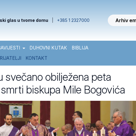
Arhiv em
ski glas u tvome domu
|
+385 1 2327000
AVIJESTI
DUHOVNI KUTAK
BIBLIJA
RIJATELJI
KONTAKT
 svečano obilježena peta
a smrti biskupa Mile Bogovića