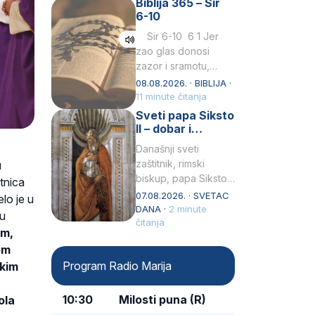
Biblija 365 – Sir
Praedicatorum – OP).
6-10
Svojim životom,
dubokom ljubavlju
Sir 6-10 6 1 Jer
prema Kristu…
zao glas donosi
zazor i sramotu,
kako to biva
08.08.2026. · BIBLIJA ·
grešniku
11 minute čitanja
licemjernom.2 Ne
Sveti papa Siksto
predaj se u…
II – dobar i
miroljubiv pastir
Današnji sveti
zaštitnik, rimski
u
biskup, papa Siksto
etnica
(Sixtus) II, prema
07.08.2026. · SVETAC
lo je u
knjizi Liber
DANA ·
2 minute
vu
Pontificalis bio je
čitanja
em,
rođenjem Grk.
om
Obnovio je odnose s
Program Radio Marija
kim
afričkim…
10:30
Milosti puna (R)
ola